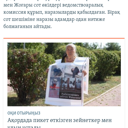
мен Жоғары сот өкілдері ведомствоаралық
комиссия құрып, наразыларды қабылдаған. Бірақ
сот шешіміне наразы адамдар одан нәтиже
болмағанын айтады.
ОҚИ ОТЫРЫҢЫЗ
Ақордада пикет өткізген зейнеткер мен