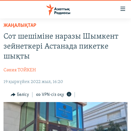
Accessibility
links
Skip
ЖАҢАЛЫҚТАР
to
ЖАҢАЛЫҚТАР
Сот шешіміне наразы Шымкент
main
САЯСАТ
content
зейнеткері Астанада пикетке
AZATTYQTV
Skip
шықты
to
ҚАҢТАР ОҚИҒАСЫ
main
Сәния ТОЙКЕН
АДАМ ҚҰҚЫҚТАРЫ
Navigation
Skip
19 қыркүйек 2022 жыл, 16:20
ӘЛЕУМЕТ
to
ӘЛЕМ
Бөлісу
VPN-сіз оқу
Search
АРНАЙЫ ЖОБАЛАР
Русский