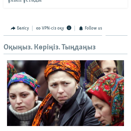
ұлын ұстады
Бөлісу
VPN-сіз оқу
Follow us
Оқыңыз. Көріңіз. Тыңдаңыз