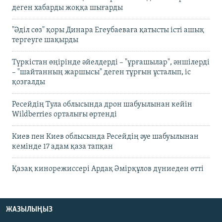
деген хабарды жоққа шығарды
"Әділ сөз" қоры Динара Егеубаеваға қатысты істі ашық
тергеуге шақырды
Түркістан өңірінде әйелдерді – "ұрғашылар", әншілерді
– "шайтанның жаршысы" деген тұрғын ұсталып, іс
қозғалды
Ресейдің Тула облысында дрон шабуылынан кейін
Wildberries орталығы өртенді
Киев пен Киев облысында Ресейдің әуе шабуылынан
кемінде 17 адам қаза тапқан
Қазақ кинорежиссері Ардақ Әмірқұлов дүниеден өтті
ЖАЗЫЛЫҢЫЗ