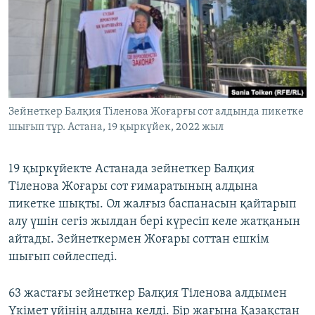
ЖАЗЫЛЫҢЫЗ
Басқа тілдерде
Зейнеткер Балқия Тіленова Жоғарғы сот алдында пикетке
шығып тұр. Астана, 19 қыркүйек, 2022 жыл
19 қыркүйекте Астанада зейнеткер Балқия
Тіленова Жоғары сот ғимаратының алдына
пикетке шықты. Ол жалғыз баспанасын қайтарып
алу үшін сегіз жылдан бері күресіп келе жатқанын
айтады. Зейнеткермен Жоғары соттан ешкім
шығып сөйлеспеді.
63 жастағы зейнеткер Балқия Тіленова алдымен
Үкімет үйінің алдына келді. Бір жағына Қазақстан