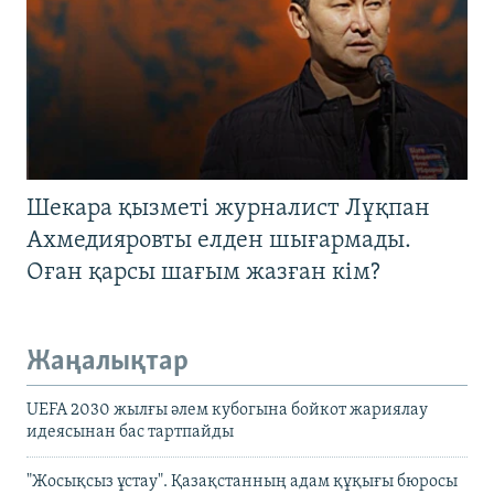
Шекара қызметі журналист Лұқпан
Ахмедияровты елден шығармады.
Оған қарсы шағым жазған кім?
Жаңалықтар
UEFA 2030 жылғы әлем кубогына бойкот жариялау
идеясынан бас тартпайды
"Жосықсыз ұстау". Қазақстанның адам құқығы бюросы