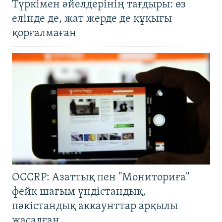
Түркімен әйелдерінің тағдыры: өз
елінде де, жат жерде де құқығы
қорғалмаған
OCCRP: Азаттық пен "Мониториға"
фейк шағым үндістандық,
пәкістандық аккаунттар арқылы
жасалған