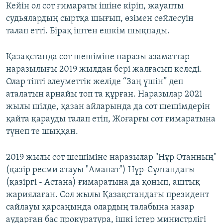
Кейін ол сот ғимараты ішіне кіріп, жауапты
судьялардың сыртқа шығып, өзімен сөйлесуін
талап етті. Бірақ іштен ешкім шықпады.
Қазақстанда сот шешіміне наразы азаматтар
наразылығы 2019 жылдан бері жалғасып келеді.
Олар тіпті әлеуметтік желіде “Заң үшін” деп
аталатын арнайы топ та құрған. Наразылар 2021
жылы шілде, қазан айларында да сот шешімдерін
қайта қарауды талап етіп, Жоғарғы сот ғимаратына
түнеп те шыққан.
2019 жылы сот шешіміне наразылар "Нұр Отанның"
(қазір ресми атауы "Аманат") Нұр-Сұлтандағы
(қазіргі - Астана) ғимаратына да қонып, аштық
жариялаған. Сол жылы Қазақстандағы президент
сайлауы қарсаңында олардың талабына назар
аударған бас прокуратура, ішкі істер министрлігі