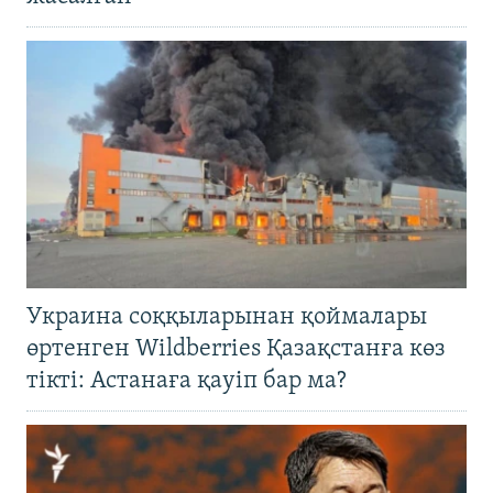
Украина соққыларынан қоймалары
өртенген Wildberries Қазақстанға көз
тікті: Астанаға қауіп бар ма?