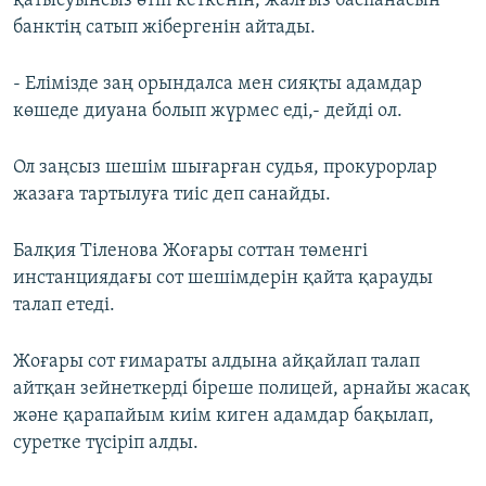
қатысуынсыз өтіп кеткенін, жалғыз баспанасын
банктің сатып жібергенін айтады.
- Елімізде заң орындалса мен сияқты адамдар
көшеде диуана болып жүрмес еді,- дейді ол.
Ол заңсыз шешім шығарған судья, прокурорлар
жазаға тартылуға тиіс деп санайды.
Балқия Тіленова Жоғары соттан төменгі
инстанциядағы сот шешімдерін қайта қарауды
талап етеді.
Жоғары сот ғимараты алдына айқайлап талап
айтқан зейнеткерді біреше полицей, арнайы жасақ
және қарапайым киім киген адамдар бақылап,
суретке түсіріп алды.