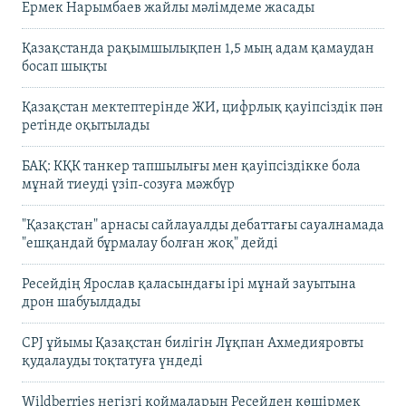
Ермек Нарымбаев жайлы мәлімдеме жасады
Қазақстанда рақымшылықпен 1,5 мың адам қамаудан
босап шықты
Қазақстан мектептерінде ЖИ, цифрлық қауіпсіздік пән
ретінде оқытылады
БАҚ: КҚК танкер тапшылығы мен қауіпсіздікке бола
мұнай тиеуді үзіп-созуға мәжбүр
"Қазақстан" арнасы сайлауалды дебаттағы сауалнамада
"ешқандай бұрмалау болған жоқ" дейді
Ресейдің Ярослав қаласындағы ірі мұнай зауытына
дрон шабуылдады
CPJ ұйымы Қазақстан билігін Лұқпан Ахмедияровты
қудалауды тоқтатуға үндеді
Wildberries негізгі қоймаларын Ресейден көшірмек