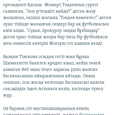
президенті Қасым- Жомарт Тоқаевтың суреті
салынған, "Заң үстемдігі қайда?" деген жазу
жазылған, екінші жағына "Тоқаев көмектес!" деген
орыс тілінде жазылған сөздері бар ақ футболкасын
киіп алды. "Судья, прокурор заңды бұзбаңдар"
деген орыс тілінде жазуы бар тағы бір футболкасы
мен сөмкесін көтеріп Жоғары сот алдына келді.
Балқия Тіленова осыдан сегіз жыл бұрын
Шымкентте банктен кредит алып, кейін төлей
алмаған 860 мың теңге қарызы үшін жалғыз
баспанасынан айырылғанын айтады. Оның
сөзінше, осы жасқа келгенде баспанасыз қалған
соң әділдік іздеп Астанаға келіп, хостелде түнеп
жүр.
Ол барлық сот инстанцияларының өзінің