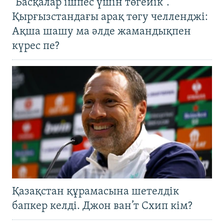
"Басқалар ішпес үшін төгейік".
Қырғызстандағы арақ төгу челленджі:
Ақша шашу ма әлде жамандықпен
күрес пе?
Қазақстан құрамасына шетелдік
бапкер келді. Джон ван’т Схип кім?