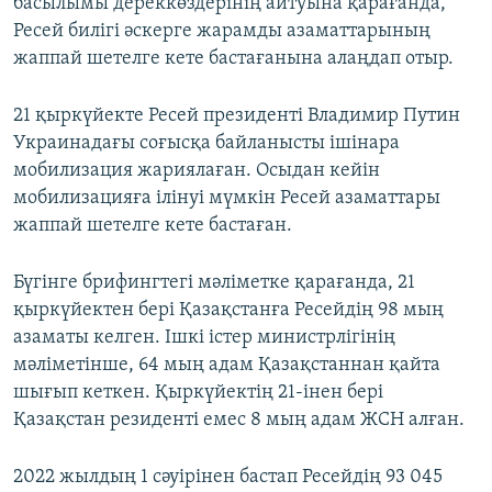
басылымы дереккөздерінің айтуына қарағанда,
Ресей билігі әскерге жарамды азаматтарының
жаппай шетелге кете бастағанына алаңдап отыр.
21 қыркүйекте Ресей президенті Владимир Путин
Украинадағы соғысқа байланысты ішінара
мобилизация жариялаған. Осыдан кейін
мобилизацияға ілінуі мүмкін Ресей азаматтары
жаппай шетелге кете бастаған.
Бүгінге брифингтегі мәліметке қарағанда, 21
қыркүйектен бері Қазақстанға Ресейдің 98 мың
азаматы келген. Ішкі істер министрлігінің
мәліметінше, 64 мың адам Қазақстаннан қайта
шығып кеткен. Қыркүйектің 21-інен бері
Қазақстан резиденті емес 8 мың адам ЖСН алған.
2022 жылдың 1 сәуірінен бастап Ресейдің 93 045