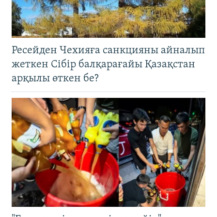
Ресейден Чехияға санкцияны айналып
жеткен Сібір балқарағайы Қазақстан
арқылы өткен бе?