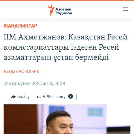
Accessibility
links
Skip
ЖАҢАЛЫҚТАР
to
ЖАҢАЛЫҚТАР
ІІМ Ахметжанов: Қазақстан Ресей
main
САЯСАТ
content
комиссариаттары іздеген Ресей
AZATTYQTV
Skip
азаматтарын ұстап бермейді
to
ҚАҢТАР ОҚИҒАСЫ
main
Бағдат АСЫЛБЕК
АДАМ ҚҰҚЫҚТАРЫ
Navigation
Skip
27 қыркүйек 2022 жыл, 14:08
ӘЛЕУМЕТ
to
ӘЛЕМ
Бөлісу
VPN-сіз оқу
Search
АРНАЙЫ ЖОБАЛАР
Русский