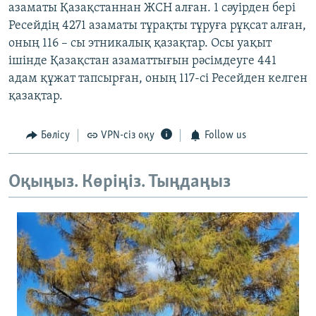
азаматы Қазақстаннан ЖСН алған. 1 сәуірден бері
Ресейдің 4271 азаматы тұрақты тұруға рұқсат алған,
оның 116 – сы этникалық қазақтар. Осы уақыт
ішінде Қазақстан азаматтығын рәсімдеуге 441
адам құжат тапсырған, оның 117-сі Ресейден келген
қазақтар.
Бөлісу
VPN-сіз оқу
Follow us
Оқыңыз. Көріңіз. Тыңдаңыз