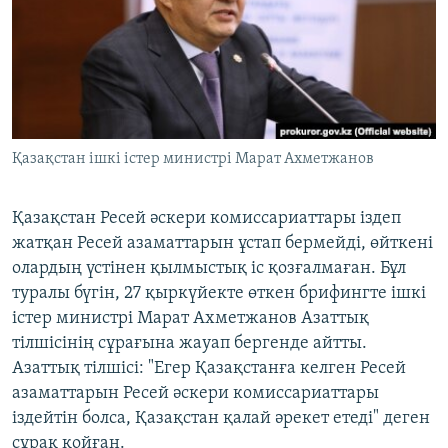
ЖАЗЫЛЫҢЫЗ
Басқа тілдерде
Қазақстан ішкі істер министрі Марат Ахметжанов
Қазақстан Ресей әскери комиссариаттары іздеп
жатқан Ресей азаматтарын ұстап бермейді, өйткені
олардың үстінен қылмыстық іс қозғалмаған. Бұл
туралы бүгін, 27 қыркүйекте өткен брифингте ішкі
істер министрі Марат Ахметжанов Азаттық
тілшісінің сұрағына жауап бергенде айтты.
Азаттық тілшісі: "Егер Қазақстанға келген Ресей
азаматтарын Ресей әскери комиссариаттары
іздейтін болса, Қазақстан қалай әрекет етеді" деген
сұрақ қойған.