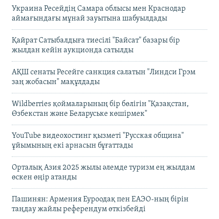
Украина Ресейдің Самара облысы мен Краснодар
аймағындағы мұнай зауытына шабуылдады
Қайрат Сатыбалдыға тиесілі "Байсат" базары бір
жылдан кейін аукционда сатылды
АҚШ сенаты Ресейге санкция салатын "Линдси Грэм
заң жобасын" мақұлдады
Wildberries қоймаларының бір бөлігін "Қазақстан,
Өзбекстан және Беларуське көшірмек"
YouTube видеохостинг қызметі "Русская община"
ұйымының екі арнасын бұғаттады
Орталық Азия 2025 жылы әлемде туризм ең жылдам
өскен өңір атанды
Пашинян: Армения Еуроодақ пен ЕАЭО-ның бірін
таңдау жайлы референдум өткізбейді