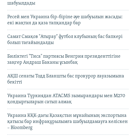
шабуылдады
Ресей мен Украина бір-біріне әуе шабуылын жасады:
екі жақтан да қаза тапқандар бар
Самат Смақов "Атырау" футбол клубының бас бапкері
болып тағайындалды
Биліктегі "Тиса" партиясы Венгрия президенттігіне
заңгер Андраш Баканы ұсынбақ
АҚШ сенаты Тодд Бланшты бас прокурор лауазымына
бекітті
Украина Түркиядан ATACMS зымырандары мен M270
қондырғыларын сатып алмақ
Украина КҚК-дағы Қазақстан мұнайының экспортына
қатысы бар инфрақұрылымға шабуылдамауға келіскен
– Bloomberg