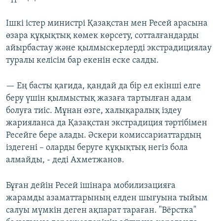
Ішкі істер министрі Қазақстан мен Ресей арасына
өзара құқықтық көмек көрсету, сотталғандарды
айырбастау және қылмыскерлерді экстрадициялау
туралы келісім бар екенін еске салды.
— Ең басты қағида, қандай да бір ел екінші елге
беру үшін қылмыстық жазаға тартылған адам
болуға тиіс. Мұнан өзге, халықаралық іздеу
жарияланса да Қазақстан экстрадиция тәртібімен
Ресейге бере алады. Әскери комиссариаттардың
іздегені – оларды беруге құқықтық негіз бола
алмайды, - деді Ахметжанов.
Бұған дейін Ресей ішінара мобилизацияға
жарамды азаматтарының елден шығуына тыйым
салуы мүмкін деген ақпарат тараған. "Вёрстка"