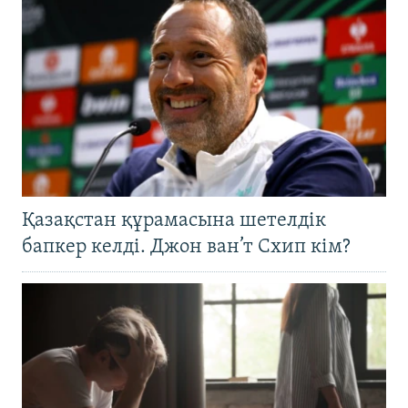
Қазақстан құрамасына шетелдік
бапкер келді. Джон ван’т Схип кім?