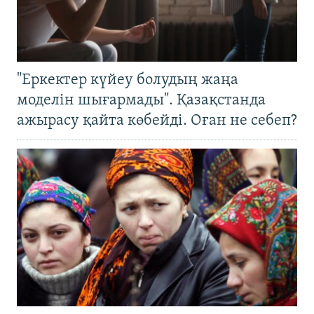
"Еркектер күйеу болудың жаңа
моделін шығармады". Қазақстанда
ажырасу қайта көбейді. Оған не себеп?