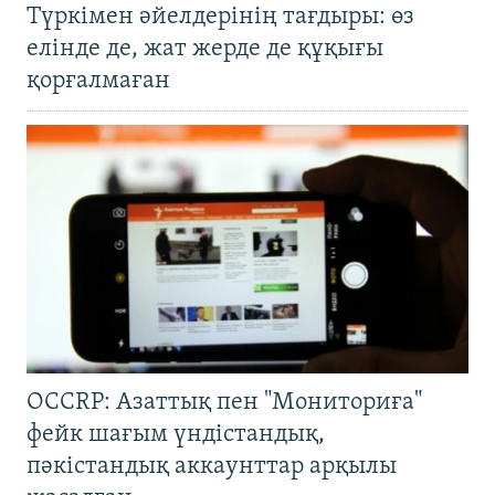
Түркімен әйелдерінің тағдыры: өз
елінде де, жат жерде де құқығы
қорғалмаған
OCCRP: Азаттық пен "Мониториға"
фейк шағым үндістандық,
пәкістандық аккаунттар арқылы