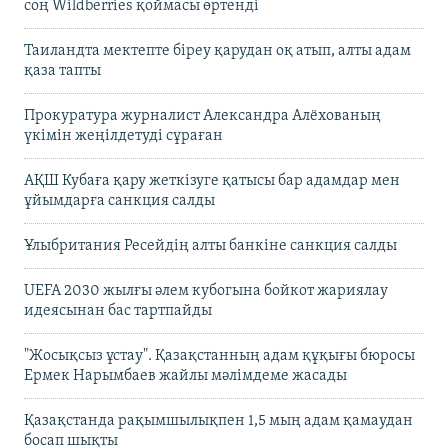
соң Wildberries қоймасы өртенді
Таиландта мектепте біреу қарудан оқ атып, алты адам
қаза тапты
Прокуратура журналист Александра Алёхованың
үкімін жеңілдетуді сұраған
АҚШ Кубаға қару жеткізуге қатысы бар адамдар мен
ұйымдарға санкция салды
Ұлыбритания Ресейдің алты банкіне санкция салды
UEFA 2030 жылғы әлем кубогына бойкот жариялау
идеясынан бас тартпайды
"Жосықсыз ұстау". Қазақстанның адам құқығы бюросы
Ермек Нарымбаев жайлы мәлімдеме жасады
Қазақстанда рақымшылықпен 1,5 мың адам қамаудан
босап шықты