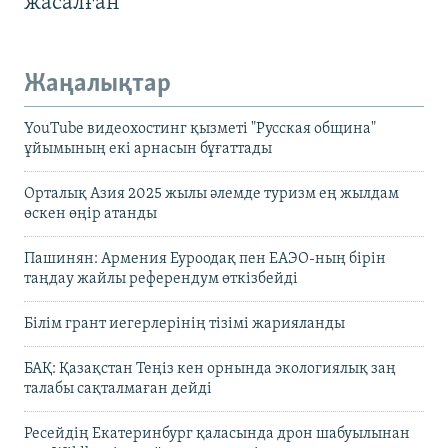
жасалған
Жаңалықтар
YouTube видеохостинг қызметі "Русская община"
ұйымының екі арнасын бұғаттады
Орталық Азия 2025 жылы әлемде туризм ең жылдам
өскен өңір атанды
Пашинян: Армения Еуроодақ пен ЕАЭО-ның бірін
таңдау жайлы референдум өткізбейді
Білім грант иегерлерінің тізімі жарияланды
БАҚ: Қазақстан Теңіз кен орнында экологиялық заң
талабы сақталмаған дейді
Ресейдің Екатеринбург қаласында дрон шабуылынан