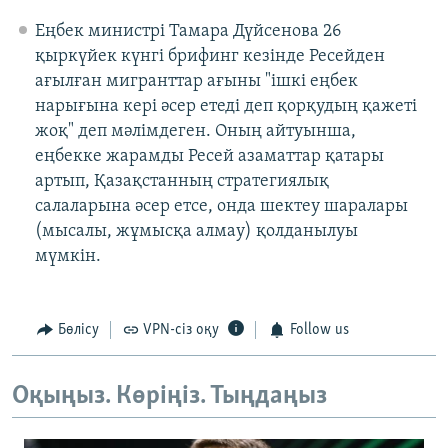
Еңбек министрі Тамара Дүйсенова 26
қыркүйек күнгі брифинг кезінде Ресейден
ағылған мигранттар ағыны "ішкі еңбек
нарығына кері әсер етеді деп қорқудың қажеті
жоқ" деп мәлімдеген. Оның айтуынша,
еңбекке жарамды Ресей азаматтар қатары
артып, Қазақстанның стратегиялық
салаларына әсер етсе, онда шектеу шаралары
(мысалы, жұмысқа алмау) қолданылуы
мүмкін.
Бөлісу
VPN-сіз оқу
Follow us
Оқыңыз. Көріңіз. Тыңдаңыз