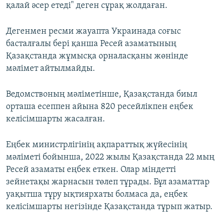
қалай әсер етеді" деген сұрақ жолдаған.
Дегенмен ресми жауапта Украинада соғыс
басталғалы бері қанша Ресей азаматының
Қазақстанда жұмысқа орналасқаны жөнінде
мәлімет айтылмайды.
Ведомствоның мәліметінше, Қазақстанда биыл
орташа есеппен айына 820 ресейлікпен еңбек
келісімшарты жасалған.
Еңбек министрлігінің ақпараттық жүйесінің
мәліметі бойынша, 2022 жылы Қазақстанда 22 мың
Ресей азаматы еңбек еткен. Олар міндетті
зейнетақы жарнасын төлеп тұрады. Бұл азаматтар
уақытша тұру ықтиярхаты болмаса да, еңбек
келісімшарты негізінде Қазақстанда тұрып жатыр.