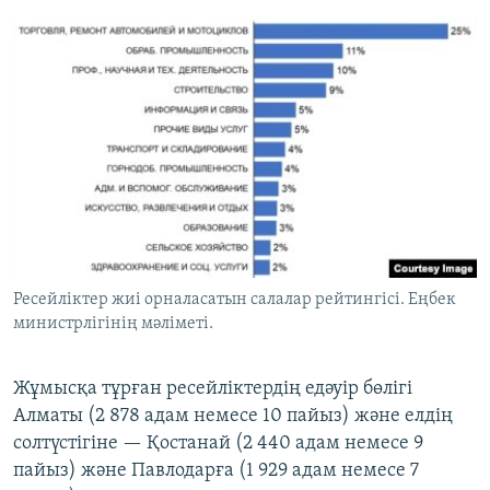
Ресейліктер жиі орналасатын салалар рейтингісі. Еңбек
министрлігінің мәліметі.
Жұмысқа тұрған ресейліктердің едәуір бөлігі
Алматы (2 878 адам немесе 10 пайыз) және елдің
солтүстігіне — Қостанай (2 440 адам немесе 9
пайыз) және Павлодарға (1 929 адам немесе 7