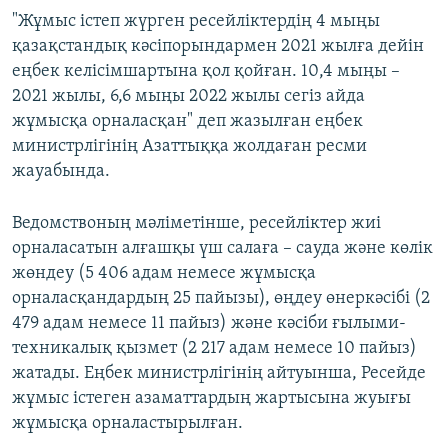
"Жұмыс істеп жүрген ресейліктердің 4 мыңы
қазақстандық кәсіпорындармен 2021 жылға дейін
еңбек келісімшартына қол қойған. 10,4 мыңы –
2021 жылы, 6,6 мыңы 2022 жылы сегіз айда
жұмысқа орналасқан" деп жазылған еңбек
министрлігінің Азаттыққа жолдаған ресми
жауабында.
Ведомствоның мәліметінше, ресейліктер жиі
орналасатын алғашқы үш салаға – сауда және көлік
жөндеу (5 406 адам немесе жұмысқа
орналасқандардың 25 пайызы), өңдеу өнеркәсібі (2
479 адам немесе 11 пайыз) және кәсіби ғылыми-
техникалық қызмет (2 217 адам немесе 10 пайыз)
жатады. Еңбек министрлігінің айтуынша, Ресейде
жұмыс істеген азаматтардың жартысына жуығы
жұмысқа орналастырылған.