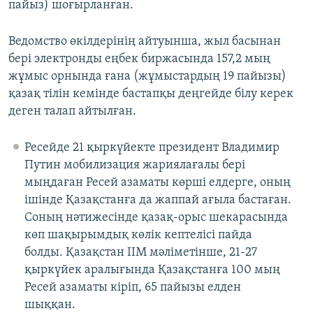
пайыз) шоғырланған.
Ведомство өкілдерінің айтуынша, жыл басынан
бері электронды еңбек биржасында 157,2 мың
жұмыс орнында ғана (жұмыстардың 19 пайызы)
қазақ тілін кемінде бастапқы деңгейде білу керек
деген талап айтылған.
Ресейде 21 қыркүйекте президент Владимир
Путин мобилизация жариялағалы бері
мыңдаған Ресей азаматы көрші елдерге, оның
ішінде Қазақстанға да жаппай ағыла бастаған.
Соның нәтижесінде қазақ-орыс шекарасында
көп шақырымдық көлік кептелісі пайда
болды. Қазақстан ІІМ мәліметінше, 21-27
қыркүйек аралығында Қазақстанға 100 мың
Ресей азаматы кіріп, 65 пайызы елден
шыққан.