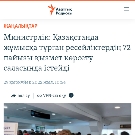
Accessibility
links
Skip
ЖАҢАЛЫҚТАР
to
ЖАҢАЛЫҚТАР
Министрлік: Қазақстанда
main
САЯСАТ
content
жұмысқа тұрған ресейліктердің 72
AZATTYQTV
Skip
пайызы қызмет көрсету
to
ҚАҢТАР ОҚИҒАСЫ
саласында істейді
main
АДАМ ҚҰҚЫҚТАРЫ
Navigation
29 қыркүйек 2022 жыл, 10:54
Skip
ӘЛЕУМЕТ
to
Бөлісу
VPN-сіз оқу
ӘЛЕМ
Search
АРНАЙЫ ЖОБАЛАР
Русский