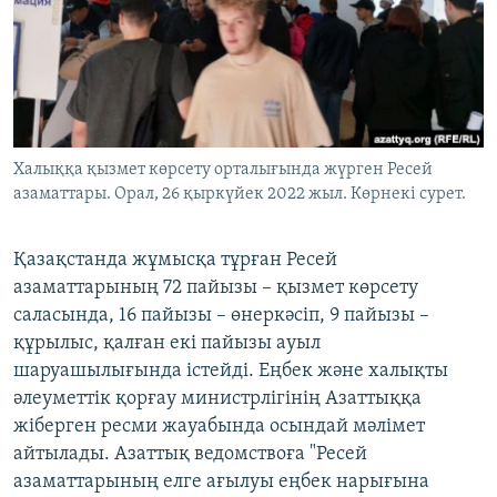
ЖАЗЫЛЫҢЫЗ
Басқа тілдерде
Халыққа қызмет көрсету орталығында жүрген Ресей
азаматтары. Орал, 26 қыркүйек 2022 жыл. Көрнекі сурет.
Қазақстанда жұмысқа тұрған Ресей
азаматтарының 72 пайызы – қызмет көрсету
саласында, 16 пайызы – өнеркәсіп, 9 пайызы –
құрылыс, қалған екі пайызы ауыл
шаруашылығында істейді. Еңбек және халықты
әлеуметтік қорғау министрлігінің Азаттыққа
жіберген ресми жауабында осындай мәлімет
айтылады. Азаттық ведомствоға "Ресей
азаматтарының елге ағылуы еңбек нарығына