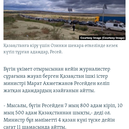
ЖАЗЫЛЫҢЫЗ
Басқа тілдерде
Қазақстанға кіру үшін Озинки шекара өткелінде кезек
күтіп тұрған адамдар, Ресей.
Бүгін үкімет отырысынан кейін журналистер
сұрағына жауап берген Қазақстан ішкі істер
министрі Марат Ахметжанов Ресейден келіп
жатқан адамдардың азайғанын айтты.
- Мысалы, бүгін Ресейден 7 мың 800 адам кіріп, 10
мың 500 адам Қазақстаннан шықты,- деді ол.
Министр бұл мәліметті 4 қазан күні түске дейін
сағат 11 шамасында айтты.