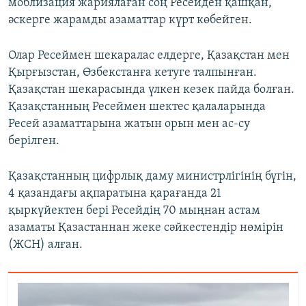
моблизация жариялаған соң Ресейден қашқан,
әскерге жарамды азаматтар күрт көбейген.
Олар Ресеймен шекаралас елдерге, Қазақстан мен
Қырғызстан, Өзбекстанға кетуге талпынған.
Қазақстан шекарасында үлкен кезек пайда болған.
Қазақстанның Ресеймен шектес қалаларында
Ресей азаматтарына жатын орын мен ас-су
берілген.
Қазақстанның цифрлық даму министрлігінің бүгін,
4 қазандағы ақпаратына қарағанда 21
қыркүйектен бері Ресейдің 70 мыңнан астам
азаматы Қазастаннан жеке сәйкестендір нөмірін
(ЖСН) алған.