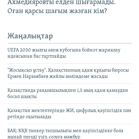
Ахмедияровты елден шығармады.
Оған қарсы шағым жазған кім?
Жаңалықтар
UEFA 2030 жылғы әлем кубогына бойкот жариялау
идеясынан бас тартпайды
"Жосықсыз ұстау". Қазақстанның адам құқығы бюросы
Ермек Нарымбаев жайлы мәлімдеме жасады
Қазақстанда рақымшылықпен 1,5 мың адам қамаудан
босап шықты
Қазақстан мектептерінде ЖИ, цифрлық қауіпсіздік пән
ретінде оқытылады
БАҚ: КҚК танкер тапшылығы мен қауіпсіздікке бола
мұнай тиеуді үзіп-созуға мәжбүр