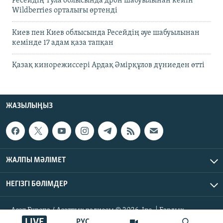
Ресейдің Тула облысында дрон шабуылынан кейін
Wildberries орталығы өртенді
Киев пен Киев облысында Ресейдің әуе шабуылынан
кемінде 17 адам қаза тапқан
Қазақ кинорежиссері Ардақ Әмірқұлов дүниеден өтті
ЖАЗЫЛЫҢЫЗ
ЖАЛПЫ МӘЛІМЕТ
НЕГІЗГІ БӨЛІМДЕР
Азат Еуропа / Азаттық радиосы © 2026, Inc. | Барлық
құқықтары қорғалған
LIVE
РУС