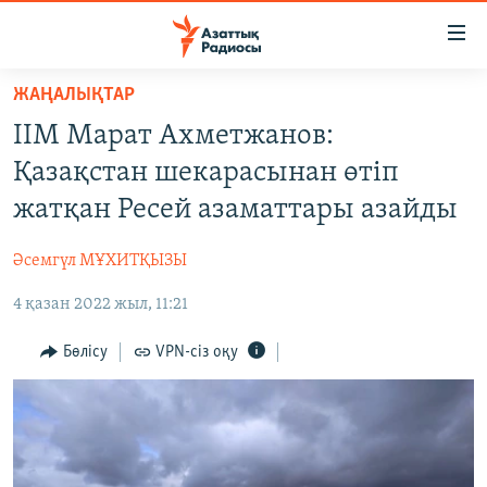
Accessibility
links
Skip
ЖАҢАЛЫҚТАР
to
ЖАҢАЛЫҚТАР
ІІМ Марат Ахметжанов:
main
САЯСАТ
content
Қазақстан шекарасынан өтіп
AZATTYQTV
Skip
жатқан Ресей азаматтары азайды
to
ҚАҢТАР ОҚИҒАСЫ
main
Әсемгүл МҰХИТҚЫЗЫ
АДАМ ҚҰҚЫҚТАРЫ
Navigation
Skip
4 қазан 2022 жыл, 11:21
ӘЛЕУМЕТ
to
ӘЛЕМ
Бөлісу
VPN-сіз оқу
Search
АРНАЙЫ ЖОБАЛАР
Русский