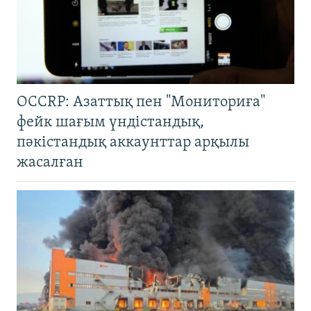
OCCRP: Азаттық пен "Мониториға"
фейк шағым үндістандық,
пәкістандық аккаунттар арқылы
жасалған