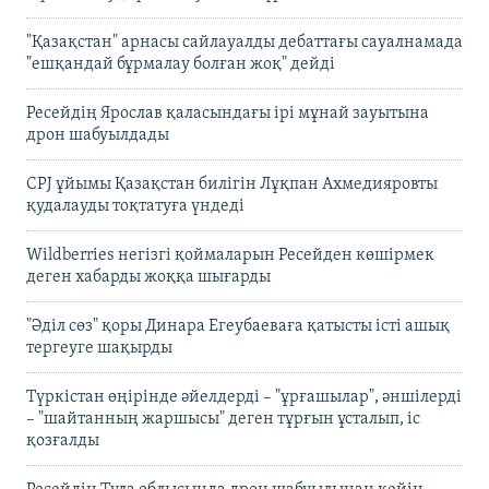
"Қазақстан" арнасы сайлауалды дебаттағы сауалнамада
"ешқандай бұрмалау болған жоқ" дейді
Ресейдің Ярослав қаласындағы ірі мұнай зауытына
дрон шабуылдады
CPJ ұйымы Қазақстан билігін Лұқпан Ахмедияровты
қудалауды тоқтатуға үндеді
Wildberries негізгі қоймаларын Ресейден көшірмек
деген хабарды жоққа шығарды
"Әділ сөз" қоры Динара Егеубаеваға қатысты істі ашық
тергеуге шақырды
Түркістан өңірінде әйелдерді – "ұрғашылар", әншілерді
– "шайтанның жаршысы" деген тұрғын ұсталып, іс
қозғалды