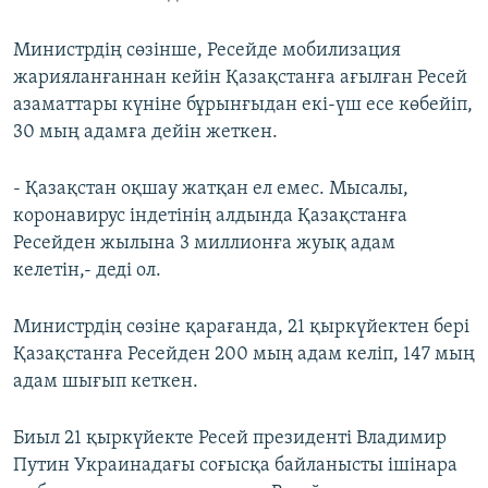
Министрдің сөзінше, Ресейде мобилизация
жарияланғаннан кейін Қазақстанға ағылған Ресей
азаматтары күніне бұрынғыдан екі-үш есе көбейіп,
30 мың адамға дейін жеткен.
- Қазақстан оқшау жатқан ел емес. Мысалы,
коронавирус індетінің алдында Қазақстанға
Ресейден жылына 3 миллионға жуық адам
келетін,- деді ол.
Министрдің сөзіне қарағанда, 21 қыркүйектен бері
Қазақстанға Ресейден 200 мың адам келіп, 147 мың
адам шығып кеткен.
Биыл 21 қыркүйекте Ресей президенті Владимир
Путин Украинадағы соғысқа байланысты ішінара