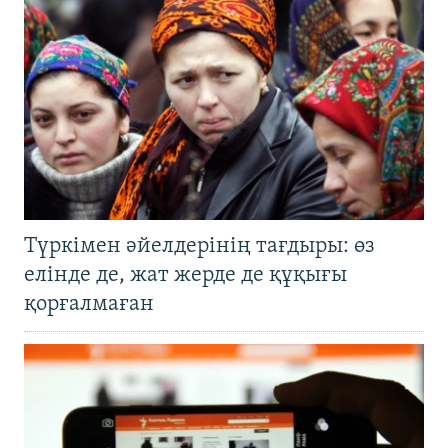
Түркімен әйелдерінің тағдыры: өз
елінде де, жат жерде де құқығы
қорғалмаған