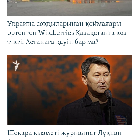
Украина соққыларынан қоймалары
өртенген Wildberries Қазақстанға көз
тікті: Астанаға қауіп бар ма?
Шекара қызметі журналист Лұқпан