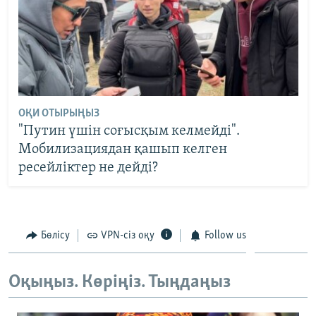
ОҚИ ОТЫРЫҢЫЗ
"Путин үшін соғысқым келмейді".
Мобилизациядан қашып келген
ресейліктер не дейді?
Бөлісу
VPN-сіз оқу
Follow us
Оқыңыз. Көріңіз. Тыңдаңыз