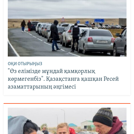
ОҚИ ОТЫРЫҢЫЗ
"Өз елімізде мұндай қамқорлық
көрмегенбіз". Қазақстанға қашқан Ресей
азаматтарының әңгімесі