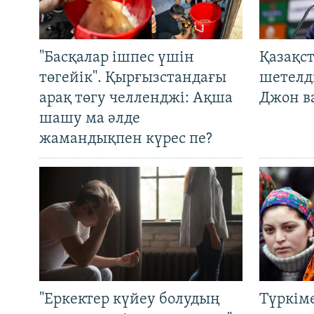
"Басқалар ішпес үшін
Қазақс
төгейік". Қырғызстандағы
шетелді
арақ төгу челленджі: Ақша
Джон ва
шашу ма әлде
жамандықпен күрес пе?
"Еркектер күйеу болудың
Түркім