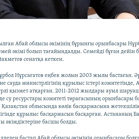
лған Абай облысы әкімінің бұрынғы орынбасары Нұр
емей әкімі болып тағайындалды. Семейді бұған дейін 
ахметов сенатқа кеткен.
ұрбол Нұрсағатов еңбек жолын 2003 жылы бастаған. 
не сауда министрлігінің құрылыс істері комитетінде, 
түрлі қызмет атқарған. 2011-2012 жылдары ауыл шару
де су ресурстары комитеті төрағасының орынбасары б
 Қазақстан облысында көлік басқармасына жетекшілік
ігінде құрылыс басқармасын басқарған. Астананың 
ы әкімдіктеріне басшы болды.
лдеден бастап Абай облысы әкімінің орынбасары болғ