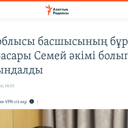
облысы басшысының бұ
асары Семей әкімі болы
ындалды
л, 14:01
VPN-сіз оқу