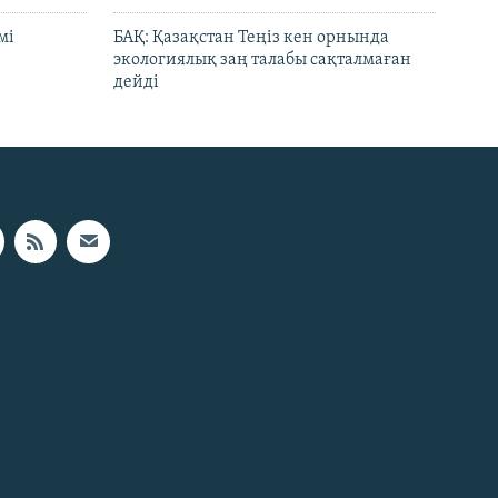
мі
БАҚ: Қазақстан Теңіз кен орнында
экологиялық заң талабы сақталмаған
дейді