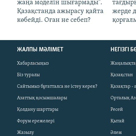
жаңа моделін шығармады".
тағдыры
Қазақстанда ажырасу қайта
жерде 
көбейді. Оған не себеп?
қорғал
ЖАЛПЫ МӘЛІМЕТ
НЕГІЗГІ 
Хабарласыңыз
Жаңалықта
Біз туралы
Қазақстан
Русский
Сайтымыз бұғатталса не істеу керек?
Қазақтар - 
Азаттық қосымшалары
Орталық А
ЖАЗЫЛЫҢЫЗ
Қолдану шарттары
Ресей
Форум ережелері
Қытай
Жазылу
Әлем