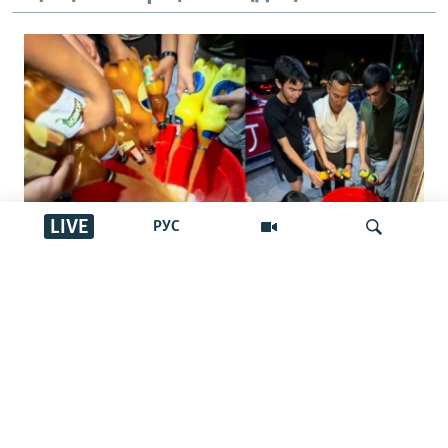
LIVE
РУС
"Басқалар ішпес үшін төгейік".
Қырғызстандағы арақ төгу челленджі:
İздеу
Ақша шашу ма әлде жамандықпен
күрес пе?