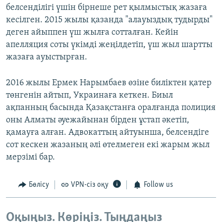
белсенділігі үшін бірнеше рет қылмыстық жазаға
кесілген. 2015 жылы қазанда "алауыздық тудырды"
деген айыппен үш жылға сотталған. Кейін
апелляция соты үкімді жеңілдетіп, үш жыл шартты
жазаға ауыстырған.
2016 жылы Ермек Нарымбаев өзіне биліктен қатер
төнгенін айтып, Украинаға кеткен. Биыл
ақпанның басында Қазақстанға оралғанда полиция
оны Алматы әуежайынан бірден ұстап әкетіп,
қамауға алған. Адвокаттың айтуынша, белсендіге
сот кескен жазаның әлі өтелмеген екі жарым жыл
мерзімі бар.
Бөлісу
VPN-сіз оқу
Follow us
Оқыңыз. Көріңіз. Тыңдаңыз