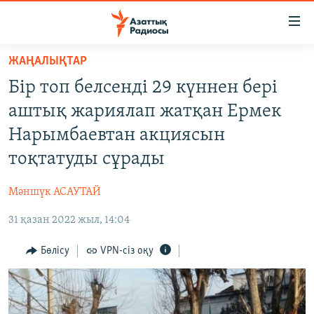
Accessibility
links
Skip
ЖАҢАЛЫҚТАР
to
ЖАҢАЛЫҚТАР
Бір топ белсенді 29 күннен бері
main
САЯСАТ
content
аштық жариялап жатқан Ермек
AZATTYQTV
Skip
Нарымбаевтан акциясын
to
ҚАҢТАР ОҚИҒАСЫ
тоқтатуды сұрады
main
АДАМ ҚҰҚЫҚТАРЫ
Navigation
Мәншүк АСАУТАЙ
Skip
ӘЛЕУМЕТ
to
31 қазан 2022 жыл, 14:04
ӘЛЕМ
Search
АРНАЙЫ ЖОБАЛАР
Бөлісу
VPN-сіз оқу
Русский