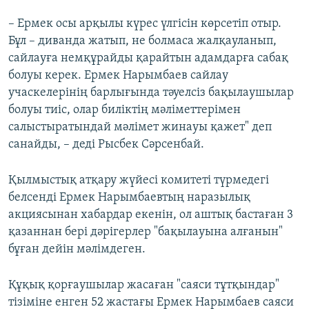
– Ермек осы арқылы күрес үлгісін көрсетіп отыр.
Бұл – диванда жатып, не болмаса жалқауланып,
сайлауға немқұрайды қарайтын адамдарға сабақ
болуы керек. Ермек Нарымбаев сайлау
учаскелерінің барлығында тәуелсіз бақылаушылар
болуы тиіс, олар биліктің мәліметтерімен
салыстыратындай мәлімет жинауы қажет" деп
санайды, – деді Рысбек Сәрсенбай.
Қылмыстық атқару жүйесі комитеті түрмедегі
белсенді Ермек Нарымбаевтың наразылық
акциясынан хабардар екенін, ол аштық бастаған 3
қазаннан бері дәрігерлер "бақылауына алғанын"
бұған дейін мәлімдеген.
Құқық қорғаушылар жасаған "саяси тұтқындар"
тізіміне енген 52 жастағы Ермек Нарымбаев саяси