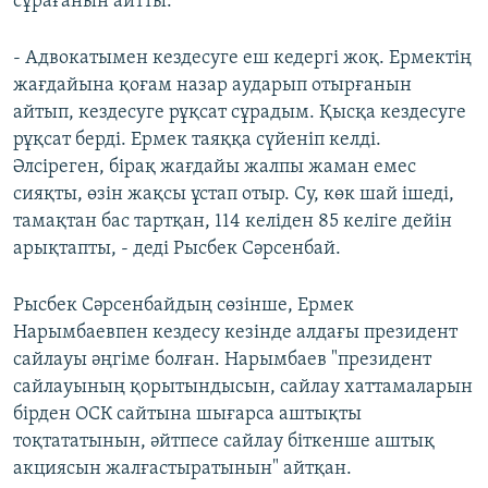
сұрағанын айтты.
- Адвокатымен кездесуге еш кедергі жоқ. Ермектің
жағдайына қоғам назар аударып отырғанын
айтып, кездесуге рұқсат сұрадым. Қысқа кездесуге
рұқсат берді. Ермек таяққа сүйеніп келді.
Әлсіреген, бірақ жағдайы жалпы жаман емес
сияқты, өзін жақсы ұстап отыр. Су, көк шай ішеді,
тамақтан бас тартқан, 114 келіден 85 келіге дейін
арықтапты, - деді Рысбек Сәрсенбай.
Рысбек Сәрсенбайдың сөзінше, Ермек
Нарымбаевпен кездесу кезінде алдағы президент
сайлауы әңгіме болған. Нарымбаев "президент
сайлауының қорытындысын, сайлау хаттамаларын
бірден ОСК сайтына шығарса аштықты
тоқтататынын, әйтпесе сайлау біткенше аштық
акциясын жалғастыратынын" айтқан.