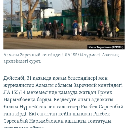
ЖАЗЫЛЫҢЫЗ
Басқа тілдерде
Алматы Заречный кентіндегі ЛА 155/14 түрмесі. Азаттық
архивіндегі сурет.
Дүйсенбі, 31 қазанда қоғам белсенділері мен
журналистер Алматы облысы Заречный кентіндегі
ЛА 155/14 мекемесінде қамауда жатқан Ермек
Нарымбаевқа барды. Кездесуге оның адвокаты
Ғалым Нұрпейісов пен саясаткер Рысбек Сәрсенбай
ғана кірді. Екі сағаттан кейін шыққан Рысбек
Сәрсенбай Нарымбаевтан аштықты тоқтатуды