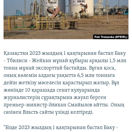
ЖАЗЫЛЫҢЫЗ
Басқа тілдерде
Қазақстан 2023 жылдың 1 қаңтарынан бастап Баку
- Тбилиси - Жейхан мұнай құбыры арқылы 1,5 млн
тонна мұнай экспорттай бастайды. Бұған қоса,
оның көлемін алдағы уақытта 6,5 млн тоннаға
дейін жеткізу мәселесін қарастырып жатыр. Бұл
жөнінде 10 қарашада сенат кулуарында
журналистерің сұрақтарына жауап берген
премьер-министр Әлихан Смайылов айтты. Оның
сөзінен Власть сайты үзінді келтіреді.
"Бізде 2023 жылдың 1 қаңтарынан бастап Баку -