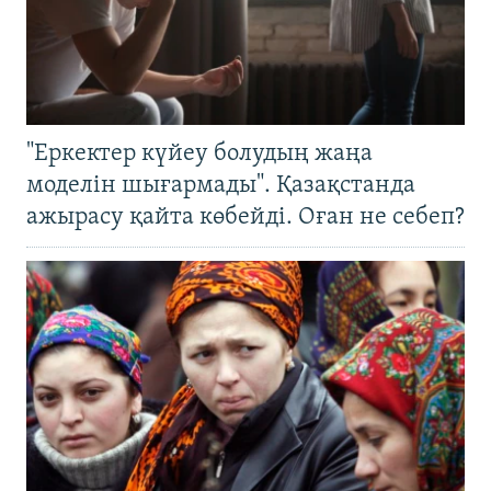
"Еркектер күйеу болудың жаңа
моделін шығармады". Қазақстанда
ажырасу қайта көбейді. Оған не себеп?