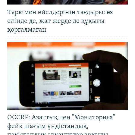
Түркімен әйелдерінің тағдыры: өз
елінде де, жат жерде де құқығы
қорғалмаған
OCCRP: Азаттық пен "Мониториға"
фейк шағым үндістандық,