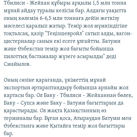
Тбилиси - Жейхан құбыры арқылы 1,5 млн тонна
мұнай айдау туралы келісім бар. Алдағы уақытта
оның көлемін 6-6,5 млн тоннаға дейін жеткізу
мәселесі қаралып жатыр. Темір жол мүмкіндігіне
тоқталсақ, қазір "Теңізшевройл" сатып алды, вагон-
цистерналар санын екі есеге ұлғайтты. Батуми
және Өзбекстан темір жол бағыты бойынша
пилоттық бастамалар жүзеге асырылды" деді
Смайылов.
Оның сөзіне қарағанда, үкіметтің мұнай
экспортын әртараптандыру бойынша арнайы жол
картасы бар. Ол Баку - Тбилиси – Жейханнан бөлек,
Баку – Супса және Баку – Батуми бағыттарын да
қарастырады. Ол жақта Қазақстанның өз
терминалы бар. Бұған қоса, Атыраудан Батуми мен
Өзбекстанға және Қытайға темір жол бағыттары
бар.