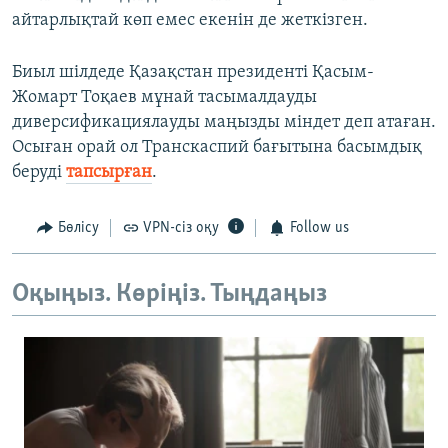
айтарлықтай көп емес екенін де жеткізген.
Биыл шілдеде Қазақстан президенті Қасым-
Жомарт Тоқаев мұнай тасымалдауды
диверсификациялауды маңызды міндет деп атаған.
Осыған орай ол Транскаспий бағытына басымдық
беруді
тапсырған
.
Бөлісу
VPN-сіз оқу
Follow us
Оқыңыз. Көріңіз. Тыңдаңыз