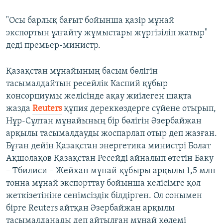
"Осы барлық бағыт бойынша қазір мұнай
экспортын ұлғайту жұмыстары жүргізіліп жатыр"
деді премьер-министр.
Қазақстан мұнайының басым бөлігін
тасымалдайтын ресейлік Каспий құбыр
консорциумы желісінде ақау жиілеген шақта
жазда
Reuters
құпия дереккөздерге сүйене отырып,
Нұр-Сұлтан мұнайының бір бөлігін Әзербайжан
арқылы тасымалдауды жоспарлап отыр деп жазған.
Бұған дейін Қазақстан энергетика министрі Болат
Ақшолақов Қазақстан Ресейді айналып өтетін Баку
– Тбилиси – Жейхан мұнай құбыры арқылы 1,5 млн
тонна мұнай экспорттау бойынша келісімге қол
жеткізетініне сенімсіздік білдірген. Ол сонымен
бірге Reuters айтқан Әзербайжан арқылы
тасымалданады деп айтылған мұнай көлемі