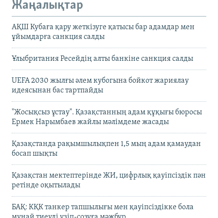
Жаңалықтар
АҚШ Кубаға қару жеткізуге қатысы бар адамдар мен
ұйымдарға санкция салды
Ұлыбритания Ресейдің алты банкіне санкция салды
UEFA 2030 жылғы әлем кубогына бойкот жариялау
идеясынан бас тартпайды
"Жосықсыз ұстау". Қазақстанның адам құқығы бюросы
Ермек Нарымбаев жайлы мәлімдеме жасады
Қазақстанда рақымшылықпен 1,5 мың адам қамаудан
босап шықты
Қазақстан мектептерінде ЖИ, цифрлық қауіпсіздік пән
ретінде оқытылады
БАҚ: КҚК танкер тапшылығы мен қауіпсіздікке бола
мұнай тиеуді үзіп-созуға мәжбүр