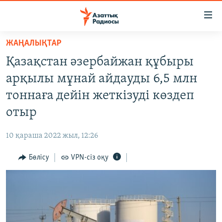
Accessibility
links
Skip
ЖАҢАЛЫҚТАР
to
ЖАҢАЛЫҚТАР
Қазақстан әзербайжан құбыры
main
САЯСАТ
content
арқылы мұнай айдауды 6,5 млн
AZATTYQTV
Skip
тоннаға дейін жеткізуді көздеп
to
ҚАҢТАР ОҚИҒАСЫ
отыр
main
АДАМ ҚҰҚЫҚТАРЫ
Navigation
10 қараша 2022 жыл, 12:26
Skip
ӘЛЕУМЕТ
to
Бөлісу
VPN-сіз оқу
ӘЛЕМ
Search
АРНАЙЫ ЖОБАЛАР
Русский