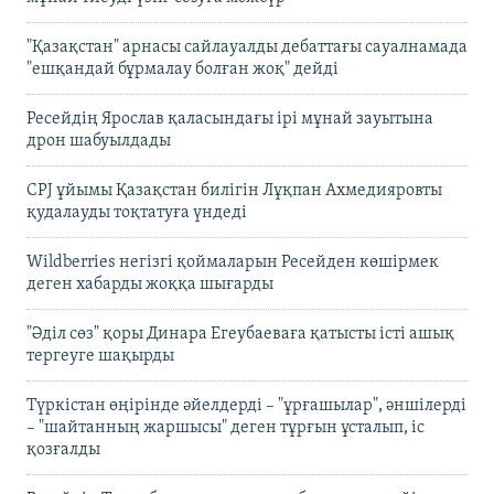
"Қазақстан" арнасы сайлауалды дебаттағы сауалнамада
"ешқандай бұрмалау болған жоқ" дейді
Ресейдің Ярослав қаласындағы ірі мұнай зауытына
дрон шабуылдады
CPJ ұйымы Қазақстан билігін Лұқпан Ахмедияровты
қудалауды тоқтатуға үндеді
Wildberries негізгі қоймаларын Ресейден көшірмек
деген хабарды жоққа шығарды
"Әділ сөз" қоры Динара Егеубаеваға қатысты істі ашық
тергеуге шақырды
Түркістан өңірінде әйелдерді – "ұрғашылар", әншілерді
– "шайтанның жаршысы" деген тұрғын ұсталып, іс
қозғалды