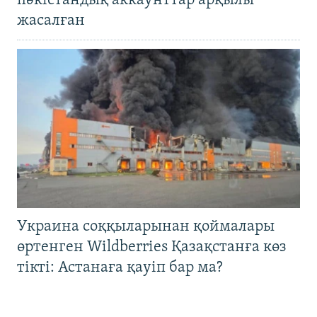
пәкістандық аккаунттар арқылы
жасалған
Украина соққыларынан қоймалары
өртенген Wildberries Қазақстанға көз
тікті: Астанаға қауіп бар ма?