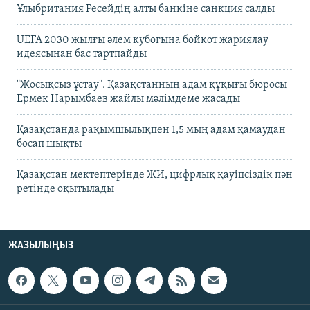
Ұлыбритания Ресейдің алты банкіне санкция салды
UEFA 2030 жылғы әлем кубогына бойкот жариялау
идеясынан бас тартпайды
"Жосықсыз ұстау". Қазақстанның адам құқығы бюросы
Ермек Нарымбаев жайлы мәлімдеме жасады
Қазақстанда рақымшылықпен 1,5 мың адам қамаудан
босап шықты
Қазақстан мектептерінде ЖИ, цифрлық қауіпсіздік пән
ретінде оқытылады
ЖАЗЫЛЫҢЫЗ