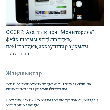
OCCRP: Азаттық пен "Мониториға"
фейк шағым үндістандық,
пәкістандық аккаунттар арқылы
жасалған
Жаңалықтар
YouTube видеохостинг қызметі "Русская община"
ұйымының екі арнасын бұғаттады
Орталық Азия 2025 жылы әлемде туризм ең жылдам
өскен өңір атанды