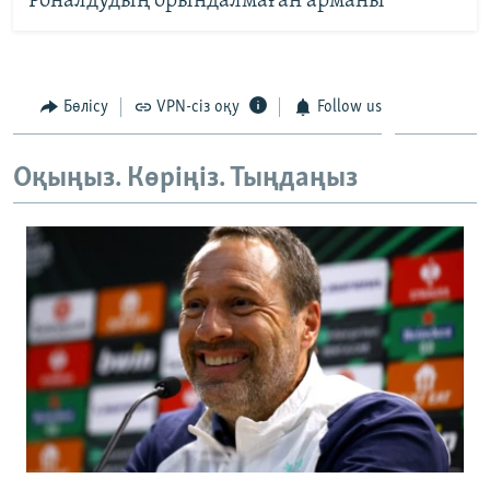
Роналдудың орындалмаған арманы
Бөлісу
VPN-сіз оқу
Follow us
Оқыңыз. Көріңіз. Тыңдаңыз