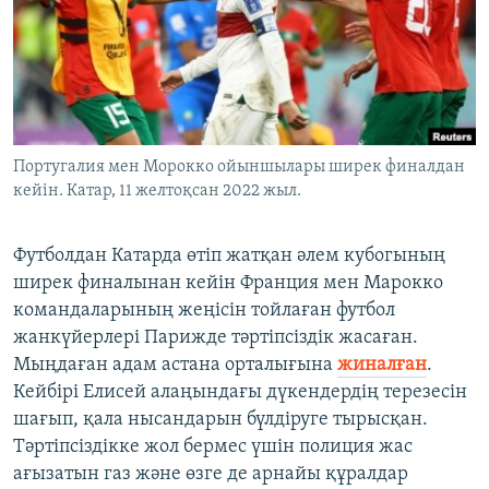
ЖАЗЫЛЫҢЫЗ
Басқа тілдерде
Португалия мен Морокко ойыншылары ширек финалдан
кейін. Катар, 11 желтоқсан 2022 жыл.
Футболдан Катарда өтіп жатқан әлем кубогының
ширек финалынан кейін Франция мен Марокко
командаларының жеңісін тойлаған футбол
жанкүйерлері Парижде тәртіпсіздік жасаған.
Мыңдаған адам астана орталығына
жиналған
.
Кейбірі Елисей алаңындағы дүкендердің терезесін
шағып, қала нысандарын бүлдіруге тырысқан.
Тәртіпсіздікке жол бермес үшін полиция жас
ағызатын газ және өзге де арнайы құралдар