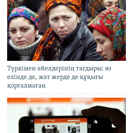
Түркімен әйелдерінің тағдыры: өз
елінде де, жат жерде де құқығы
қорғалмаған