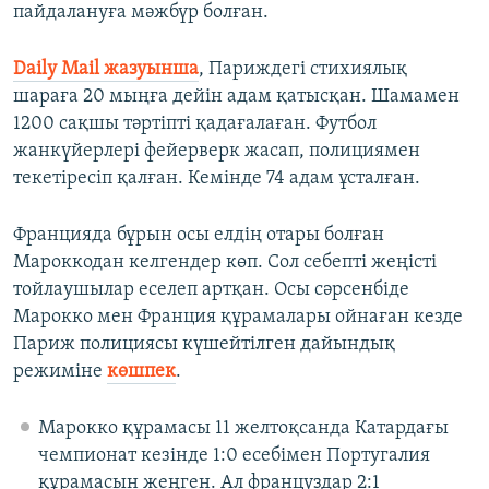
пайдалануға мәжбүр болған.
Daily Mail жазуынша
, Париждегі стихиялық
шараға 20 мыңға дейін адам қатысқан. Шамамен
1200 сақшы тәртіпті қадағалаған. Футбол
жанкүйерлері фейерверк жасап, полициямен
текетіресіп қалған. Кемінде 74 адам ұсталған.
Францияда бұрын осы елдің отары болған
Мароккодан келгендер көп. Сол себепті жеңісті
тойлаушылар еселеп артқан. Осы сәрсенбіде
Марокко мен Франция құрамалары ойнаған кезде
Париж полициясы күшейтілген дайындық
режиміне
көшпек
.
Марокко құрамасы 11 желтоқсанда Катардағы
чемпионат кезінде 1:0 есебімен Португалия
құрамасын жеңген. Ал француздар 2:1