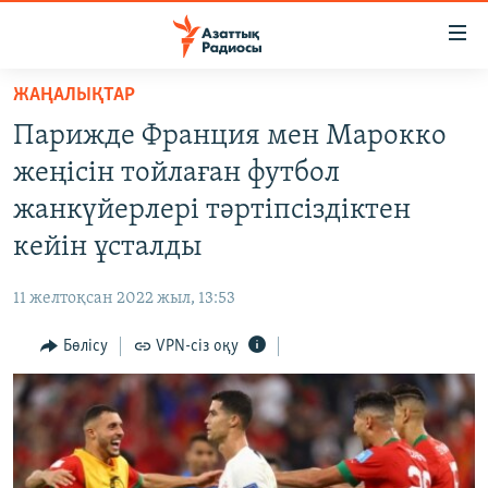
Accessibility
links
Skip
ЖАҢАЛЫҚТАР
to
ЖАҢАЛЫҚТАР
Парижде Франция мен Марокко
main
САЯСАТ
content
жеңісін тойлаған футбол
AZATTYQTV
Skip
жанкүйерлері тәртіпсіздіктен
to
ҚАҢТАР ОҚИҒАСЫ
кейін ұсталды
main
АДАМ ҚҰҚЫҚТАРЫ
Navigation
11 желтоқсан 2022 жыл, 13:53
Skip
ӘЛЕУМЕТ
to
Бөлісу
VPN-сіз оқу
ӘЛЕМ
Search
АРНАЙЫ ЖОБАЛАР
Русский