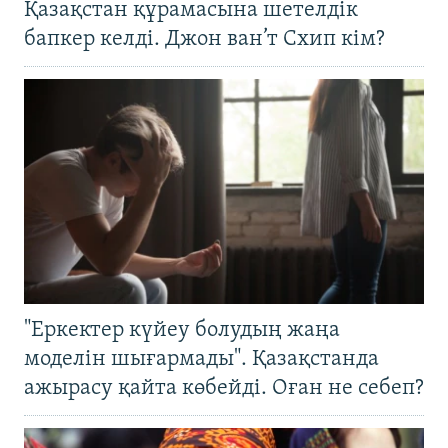
Қазақстан құрамасына шетелдік
бапкер келді. Джон ван’т Схип кім?
"Еркектер күйеу болудың жаңа
моделін шығармады". Қазақстанда
ажырасу қайта көбейді. Оған не себеп?