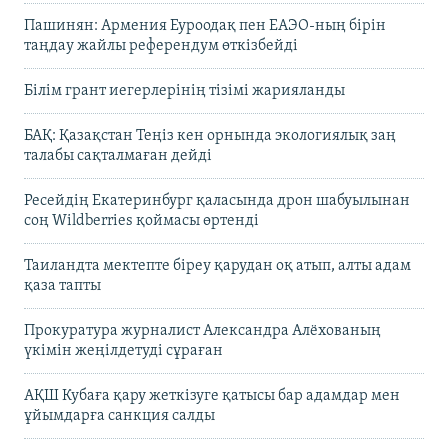
Пашинян: Армения Еуроодақ пен ЕАЭО-ның бірін
таңдау жайлы референдум өткізбейді
Білім грант иегерлерінің тізімі жарияланды
БАҚ: Қазақстан Теңіз кен орнында экологиялық заң
талабы сақталмаған дейді
Ресейдің Екатеринбург қаласында дрон шабуылынан
соң Wildberries қоймасы өртенді
Таиландта мектепте біреу қарудан оқ атып, алты адам
қаза тапты
Прокуратура журналист Александра Алёхованың
үкімін жеңілдетуді сұраған
АҚШ Кубаға қару жеткізуге қатысы бар адамдар мен
ұйымдарға санкция салды