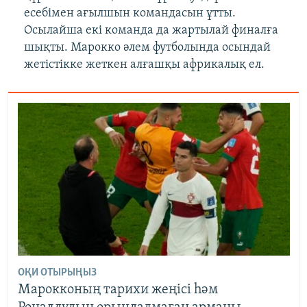
есебімен ағылшын командасын ұтты.
Осылайша екі команда да жартылай финалға
шықты. Марокко әлем футболында осындай
жетістікке жеткен алғашқы африкалық ел.
ОҚИ ОТЫРЫҢЫЗ
Марокконың тарихи жеңісі һәм