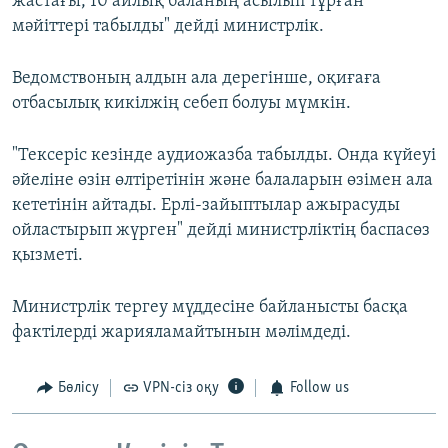
жастағы, 10 айлық баланың асылып тұрған
мәйіттері табылды" дейді министрлік.
Ведомствоның алдын ала дерегінше, оқиғаға
отбасылық кикілжің себеп болуы мүмкін.
"Тексеріс кезінде аудиожазба табылды. Онда күйеуі
әйеліне өзін өлтіретінін және балаларын өзімен ала
кететінін айтады. Ерлі-зайыптылар ажырасуды
ойластырып жүрген" дейді министрліктің баспасөз
қызметі.
Министрлік тергеу мүддесіне байланысты басқа
фактілерді жарияламайтынын мәлімдеді.
Бөлісу
VPN-сіз оқу
Follow us