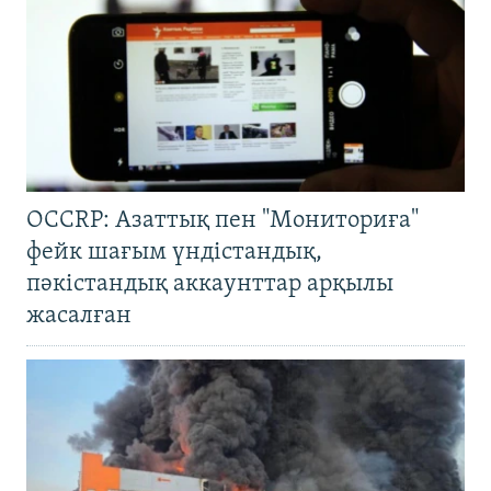
OCCRP: Азаттық пен "Мониториға"
фейк шағым үндістандық,
пәкістандық аккаунттар арқылы
жасалған