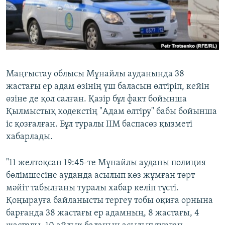
ЖАЗЫЛЫҢЫЗ
Басқа тілдерде
Маңғыстау облысы Мұнайлы ауданында 38
жастағы ер адам өзінің үш баласын өлтіріп, кейін
өзіне де қол салған. Қазір бұл факт бойынша
Қылмыстық кодекстің "Адам өлтіру" бабы бойынша
іс қозғалған. Бұл туралы ІІМ баспасөз қызметі
хабарлады.
"11 желтоқсан 19:45-те Мұнайлы ауданы полиция
бөлімшесіне ауданда асылып көз жұмған төрт
мәйіт табылғаны туралы хабар келіп түсті.
Қоңырауға байланысты тергеу тобы оқиға орнына
барғанда 38 жастағы ер адамның, 8 жастағы, 4