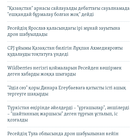
"Қазақстан" арнасы сайлауалды дебаттағы сауалнамада
"ешқандай бұрмалау болған жоқ" дейді
Ресейдің Ярослав қаласындағы ірі мұнай зауытына
дрон шабуылдады
CPJ ұйымы Қазақстан билігін Лұқпан Ахмедияровты
қудалауды тоқтатуға үндеді
Wildberries негізгі қоймаларын Ресейден көшірмек
деген хабарды жоққа шығарды
"Әділ сөз" қоры Динара Егеубаеваға қатысты істі ашық
тергеуге шақырды
Түркістан өңірінде әйелдерді – "ұрғашылар", әншілерді
– "шайтанның жаршысы" деген тұрғын ұсталып, іс
қозғалды
Ресейдің Тула облысында дрон шабуылынан кейін