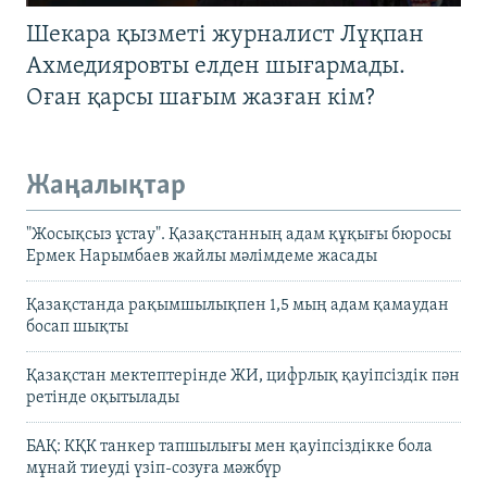
Шекара қызметі журналист Лұқпан
Ахмедияровты елден шығармады.
Оған қарсы шағым жазған кім?
Жаңалықтар
"Жосықсыз ұстау". Қазақстанның адам құқығы бюросы
Ермек Нарымбаев жайлы мәлімдеме жасады
Қазақстанда рақымшылықпен 1,5 мың адам қамаудан
босап шықты
Қазақстан мектептерінде ЖИ, цифрлық қауіпсіздік пән
ретінде оқытылады
БАҚ: КҚК танкер тапшылығы мен қауіпсіздікке бола
мұнай тиеуді үзіп-созуға мәжбүр