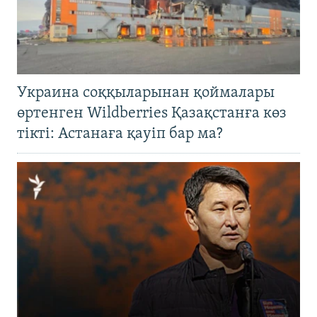
Украина соққыларынан қоймалары
өртенген Wildberries Қазақстанға көз
тікті: Астанаға қауіп бар ма?