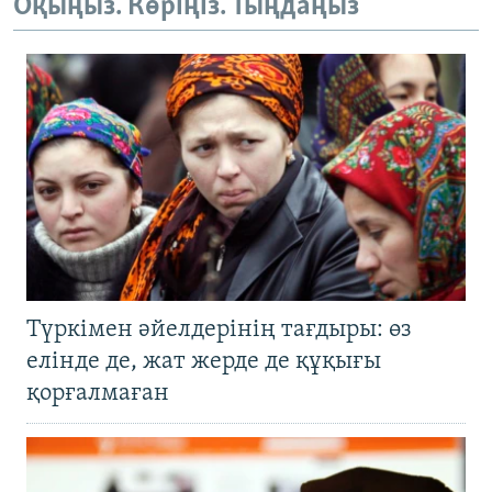
Оқыңыз. Көріңіз. Тыңдаңыз
Түркімен әйелдерінің тағдыры: өз
елінде де, жат жерде де құқығы
қорғалмаған