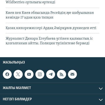
Wildberries орталығы өртенді
Киев пен Киев облысында Ресейдің әуе шабуылынан
кемінде 17 адам қаза тапқан
Қазақ кинорежиссері Ардақ Әмірқұлов дүниеден өтті
Журналист Динара Егеубаева үстінен қылмыстық іс
қозғалғанын айтты. Полиция түсініктеме бермеді
ЖАЗЫЛЫҢЫЗ
ЖАЛПЫ МӘЛІМЕТ
НЕГІЗГІ БӨЛІМДЕР