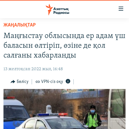
Accessibility
links
Skip
ЖАҢАЛЫҚТАР
to
ЖАҢАЛЫҚТАР
Маңғыстау облысында ер адам үш
main
САЯСАТ
content
баласын өлтіріп, өзіне де қол
AZATTYQTV
Skip
салғаны хабарланды
to
ҚАҢТАР ОҚИҒАСЫ
main
13 желтоқсан 2022 жыл, 16:48
АДАМ ҚҰҚЫҚТАРЫ
Navigation
Skip
Бөлісу
VPN-сіз оқу
ӘЛЕУМЕТ
to
ӘЛЕМ
Search
АРНАЙЫ ЖОБАЛАР
Русский