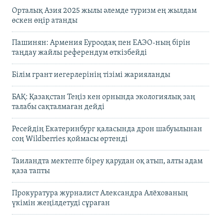
Орталық Азия 2025 жылы әлемде туризм ең жылдам
өскен өңір атанды
Пашинян: Армения Еуроодақ пен ЕАЭО-ның бірін
таңдау жайлы референдум өткізбейді
Білім грант иегерлерінің тізімі жарияланды
БАҚ: Қазақстан Теңіз кен орнында экологиялық заң
талабы сақталмаған дейді
Ресейдің Екатеринбург қаласында дрон шабуылынан
соң Wildberries қоймасы өртенді
Таиландта мектепте біреу қарудан оқ атып, алты адам
қаза тапты
Прокуратура журналист Александра Алёхованың
үкімін жеңілдетуді сұраған