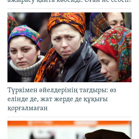
ажырасу қайта көбейді. Оған не себеп?
Түркімен әйелдерінің тағдыры: өз
елінде де, жат жерде де құқығы
қорғалмаған