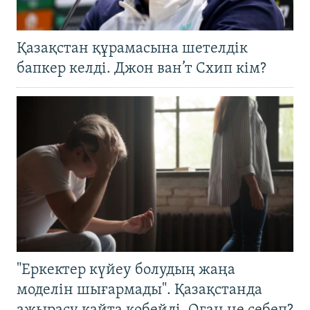
Қазақстан құрамасына шетелдік
бапкер келді. Джон ван’т Схип кім?
"Еркектер күйеу болудың жаңа
моделін шығармады". Қазақстанда