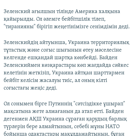
Зеленский ағылшын тілінде Америка халқына
қайырылды. Ол әлемге бейбітшілік тілеп,
"тиранияны" бірігіп жеңетінімізге сенімдімін деді.
Зеленскийдің айтуынша, Украина территориялық
тұтастық және соғыс шығынын өтеу мәселесіне
келгенде ешқандай шартқа көнбейді. Байден
Зеленскиймен көзқарастары көп жағдайда сәйкес
келетінін жеткізіп, Украина айтқан шарттармен
бейбіт келісім жасалуы тиіс, ал оның кілті
соғыстағы жеңіс деді.
Ол сонымен бірге Путиннің "сәтсіздікке ұшырап"
мақсатына жете алмағанын да атап өтті. Байден
дегенмен АҚШ Украина сұраған қарудың барлық
түрлерін бере алмайтынын, себебі мұны НАТО
бойынша одақтастары мақұлдамайтынын, бұған