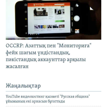
OCCRP: Азаттық пен "Мониториға"
фейк шағым үндістандық,
пәкістандық аккаунттар арқылы
жасалған
Жаңалықтар
YouTube видеохостинг қызметі "Русская община"
ұйымының екі арнасын бұғаттады