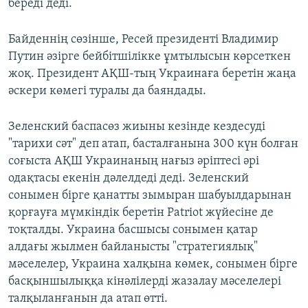
береді деді.
Байденнің сөзінше, Ресей президенті Владимир
Путин әзірге бейбітшілікке ұмтылысын көрсеткен
жоқ. Президент АҚШ-тың Украинаға беретін жаңа
әскери көмегі туралы да баяндады.
Зеленский баспасөз жиыны кезінде кездесуді
"тарихи сәт" деп атап, басталғанына 300 күн болған
соғыста АҚШ Украинаның нағыз әріптесі әрі
одақтасы екенін дәлелдеді деді. Зеленский
сонымен бірге қанатты зымыран шабуылдарынан
қорғауға мүмкіндік беретін Patriot жүйесіне де
тоқталды. Украина басшысы сонымен қатар
алдағы жылмен байланысты "стратегиялық"
мәселелер, Украина халқына көмек, сонымен бірге
басқыншылыққа кінәлілерді жазалау мәселелері
талқыланғанын да атап өтті.