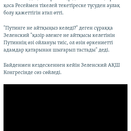
қоса Ресеймен тікелей текетіреске түсуден аулақ
болу қажеттігін атап өтті.
"Путинге не айтқыңыз келеді?" деген сұраққа
Зеленский "қазір әлемге не айтқысы келетінін
Путиннің өзі ойлануы тиіс, ол өзін өркениетті
адамдар қатарынан шығарып тастады" деді.
Байденмен кездескеннен кейін Зеленский АҚШ
Конгресінде сөз сөйледі.