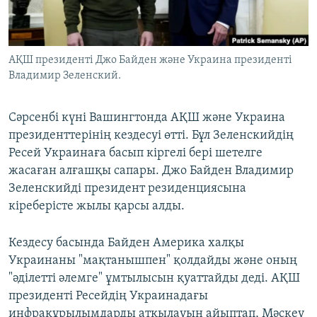
ЖАЗЫЛЫҢЫЗ
АҚШ президенті Джо Байден және Украина президенті
Владимир Зеленский.
Басқа тілдерде
Сәрсенбі күні Вашингтонда АҚШ және Украина
президенттерінің кездесуі өтті. Бұл Зеленскийдің
Ресей Украинаға басып кіргелі бері шетелге
жасаған алғашқы сапары. Джо Байден Владимир
Зеленскийді президент резиденциясына
кіреберісте жылы қарсы алды.
Кездесу басында Байден Америка халқы
Украинаны "мақтанышпен" қолдайды және оның
"әділетті әлемге" ұмтылысын қуаттайды деді. АҚШ
президенті Ресейдің Украинадағы
инфрақұрылымдарды атқылауын айыптап, Мәскеу