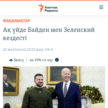
Accessibility
links
Skip
ЖАҢАЛЫҚТАР
to
ЖАҢАЛЫҚТАР
Ақ үйде Байден мен Зеленский
main
САЯСАТ
content
кездесті
AZATTYQTV
Skip
to
22 желтоқсан 2022 жыл, 08:11
ҚАҢТАР ОҚИҒАСЫ
main
АДАМ ҚҰҚЫҚТАРЫ
Бөлісу
VPN-сіз оқу
Navigation
Skip
ӘЛЕУМЕТ
to
ӘЛЕМ
Search
АРНАЙЫ ЖОБАЛАР
Русский