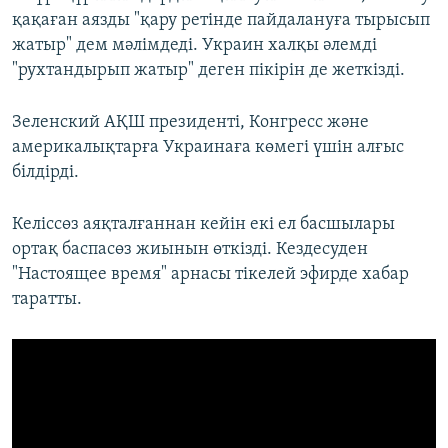
қақаған аязды "қару ретінде пайдалануға тырысып
жатыр" дем мәлімдеді. Украин халқы әлемді
"рухтандырып жатыр" деген пікірін де жеткізді.
Зеленский АҚШ президенті, Конгресс және
америкалықтарға Украинаға көмегі үшін алғыс
білдірді.
Келіссөз аяқталғаннан кейін екі ел басшылары
ортақ баспасөз жиынын өткізді. Кездесуден
"Настоящее время" арнасы тікелей эфирде хабар
таратты.