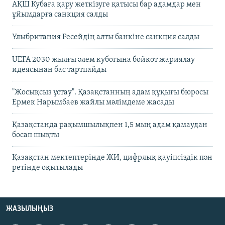
АҚШ Кубаға қару жеткізуге қатысы бар адамдар мен
ұйымдарға санкция салды
Ұлыбритания Ресейдің алты банкіне санкция салды
UEFA 2030 жылғы әлем кубогына бойкот жариялау
идеясынан бас тартпайды
"Жосықсыз ұстау". Қазақстанның адам құқығы бюросы
Ермек Нарымбаев жайлы мәлімдеме жасады
Қазақстанда рақымшылықпен 1,5 мың адам қамаудан
босап шықты
Қазақстан мектептерінде ЖИ, цифрлық қауіпсіздік пән
ретінде оқытылады
ЖАЗЫЛЫҢЫЗ