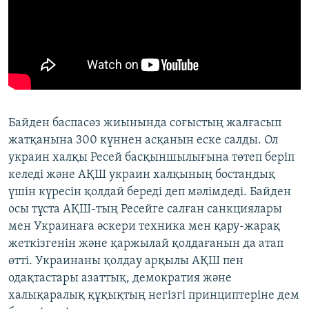
Байден баспасөз жиынында соғыстың жалғасып
жатқанына 300 күннен асқанын еске салды. Ол
украин халқы Ресей басқыншылығына төтеп беріп
келеді және АҚШ украин халқының бостандық
үшін күресін қолдай береді деп мәлімдеді. Байден
осы тұста АҚШ-тың Ресейге салған санкциялары
мен Украинаға әскери техника мен қару-жарақ
жеткізгенін және қаржылай қолдағанын да атап
өтті. Украинаны қолдау арқылы АҚШ пен
одақтастары азаттық, демократия және
халықаралық құқықтың негізгі принциптеріне дем