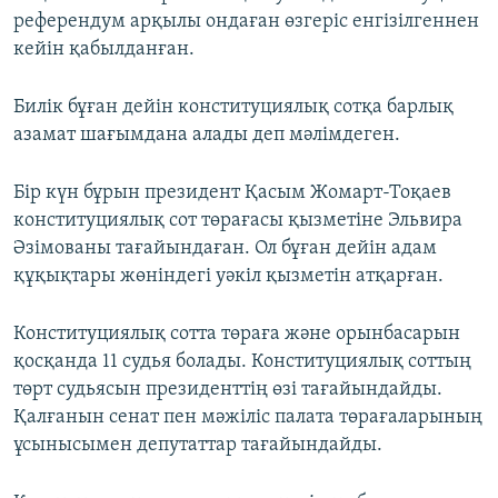
референдум арқылы ондаған өзгеріс енгізілгеннен
кейін қабылданған.
Билік бұған дейін конституциялық сотқа барлық
азамат шағымдана алады деп мәлімдеген.
Бір күн бұрын президент Қасым Жомарт-Тоқаев
конституциялық сот төрағасы қызметіне Эльвира
Әзімованы тағайындаған. Ол бұған дейін адам
құқықтары жөніндегі уәкіл қызметін атқарған.
Конституциялық сотта төраға және орынбасарын
қосқанда 11 судья болады. Конституциялық соттың
төрт судьясын президенттің өзі тағайындайды.
Қалғанын сенат пен мәжіліс палата төрағаларының
ұсынысымен депутаттар тағайындайды.