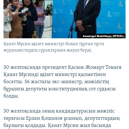
ЖАЗЫЛЫҢЫЗ
Басқа тілдерде
Қанат Мусин әділет министрі болып тұрған тұста
журналистердің сұрақтарына жауап берді.
30 желтоқсанда президент Қасым-Жомарт Тоқаев
Қанат Мусинді әділет министрі қызметінен
босатты. 56 жастағы экс-министр, мәжілістің
бұрынғы депутаты конституциялық сот судьясы
болды.
30 желтоқсанда оның кандидатурасын мәжіліс
төрағасы Ерлан Қошанов ұсынып, депутаттардың
барлығы қолдады. Қанат Мусин жыл басында