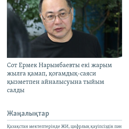
Сот Ермек Нарымбаевты екі жарым
жылға қамап, қоғамдық-саяси
қызметпен айналысуына тыйым
салды
Жаңалықтар
Қазақстан мектептерінде ЖИ, цифрлық қауіпсіздік пән