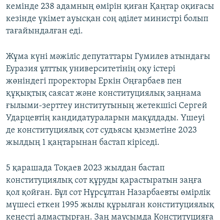
кемінде 238 адамның өмірін қиған Қаңтар оқиғасы
кезінде үкімет ауысқан соң әділет министрі болып
тағайындалған еді.
Жұма күні мәжіліс депутаттары Гумилев атындағы
Еуразия ұлттық университетінің оқу істері
жөніндегі проректоры Еркін Оңғарбаев пен
құқықтық саясат және конституциялық заңнама
ғылыми-зерттеу институтының жетекшісі Сергей
Ударцевтің кандидатураларын мақұлдады. Үшеуі
де конституциялық сот судьясы қызметіне 2023
жылдың 1 қаңтарынан бастап кіріседі.
5 қарашада Тоқаев 2023 жылдан бастап
конституциялық сот құруды қарастыратын заңға
қол қойған. Бұл сот Нұрсұлтан Назарбаевты өмірлік
мүшесі еткен 1995 жылы құрылған конституциялық
кеңесті алмастырған. Заң маусымда Конституцияға