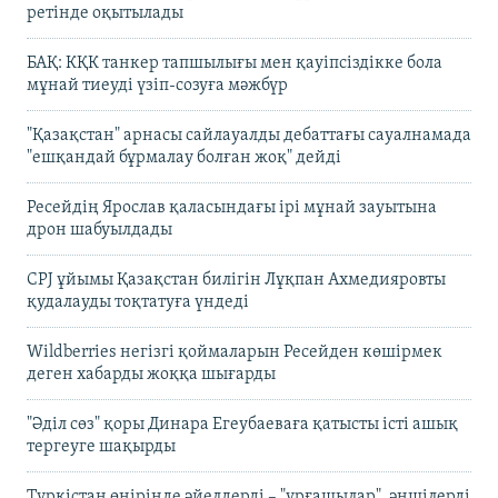
ретінде оқытылады
БАҚ: КҚК танкер тапшылығы мен қауіпсіздікке бола
мұнай тиеуді үзіп-созуға мәжбүр
"Қазақстан" арнасы сайлауалды дебаттағы сауалнамада
"ешқандай бұрмалау болған жоқ" дейді
Ресейдің Ярослав қаласындағы ірі мұнай зауытына
дрон шабуылдады
CPJ ұйымы Қазақстан билігін Лұқпан Ахмедияровты
қудалауды тоқтатуға үндеді
Wildberries негізгі қоймаларын Ресейден көшірмек
деген хабарды жоққа шығарды
"Әділ сөз" қоры Динара Егеубаеваға қатысты істі ашық
тергеуге шақырды
Түркістан өңірінде әйелдерді – "ұрғашылар", әншілерді