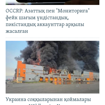
OCCRP: Азаттық пен "Мониториға"
фейк шағым үндістандық,
пәкістандық аккаунттар арқылы
жасалған
Украина соққыларынан қоймалары