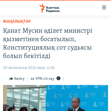
Accessibility
links
Skip
ЖАҢАЛЫҚТАР
to
ЖАҢАЛЫҚТАР
Қанат Мусин әділет министрі
main
САЯСАТ
content
қызметінен босатылып,
AZATTYQTV
Skip
Конституциялық сот судьясы
to
ҚАҢТАР ОҚИҒАСЫ
болып бекітілді
main
АДАМ ҚҰҚЫҚТАРЫ
Navigation
30 желтоқсан 2022 жыл, 11:36
Skip
ӘЛЕУМЕТ
to
Бөлісу
VPN-сіз оқу
ӘЛЕМ
Search
АРНАЙЫ ЖОБАЛАР
Русский