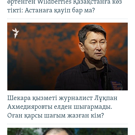
өртенген Wildberries Қазақстанға көз
тікті: Астанаға қауіп бар ма?
Шекара қызметі журналист Лұқпан
Ахмедияровты елден шығармады.
Оған қарсы шағым жазған кім?