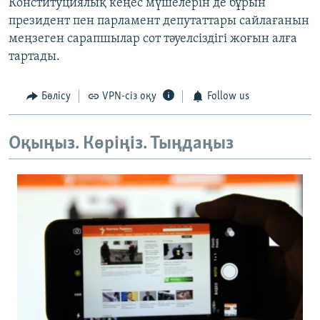
Конституциялық кеңес мүшелерін де бұрын
президент пен парламент депутаттары сайлағанын
меңзеген сарапшылар сот тәуелсіздігі жоғын алға
тартады.
Бөлісу
VPN-сіз оқу
Follow us
Оқыңыз. Көріңіз. Тыңдаңыз