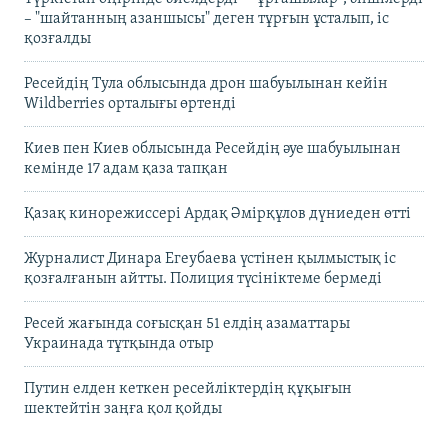
– "шайтанның азаншысы" деген тұрғын ұсталып, іс
қозғалды
Ресейдің Тула облысында дрон шабуылынан кейін
Wildberries орталығы өртенді
Киев пен Киев облысында Ресейдің әуе шабуылынан
кемінде 17 адам қаза тапқан
Қазақ кинорежиссері Ардақ Әмірқұлов дүниеден өтті
Журналист Динара Егеубаева үстінен қылмыстық іс
қозғалғанын айтты. Полиция түсініктеме бермеді
Ресей жағында соғысқан 51 елдің азаматтары
Украинада тұтқында отыр
Путин елден кеткен ресейліктердің құқығын
шектейтін заңға қол қойды