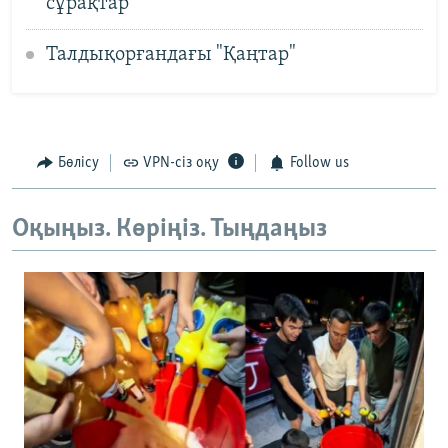
сұрақтар
Талдықорғандағы "Қаңтар"
Бөлісу
VPN-сіз оқу
Follow us
Оқыңыз. Көріңіз. Тыңдаңыз