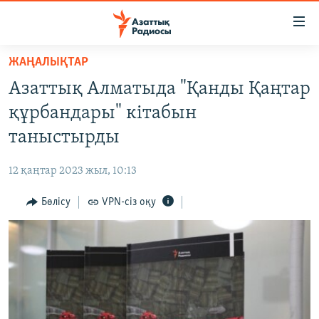
Accessibility
links
Skip
ЖАҢАЛЫҚТАР
to
ЖАҢАЛЫҚТАР
Азаттық Алматыда "Қанды Қаңтар
main
САЯСАТ
content
құрбандары" кітабын
AZATTYQTV
Skip
таныстырды
to
ҚАҢТАР ОҚИҒАСЫ
main
12 қаңтар 2023 жыл, 10:13
АДАМ ҚҰҚЫҚТАРЫ
Navigation
Skip
Бөлісу
VPN-сіз оқу
ӘЛЕУМЕТ
to
ӘЛЕМ
Search
АРНАЙЫ ЖОБАЛАР
Русский