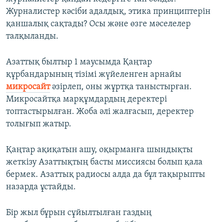
Журналистер кәсіби адалдық, этика принциптерін
қаншалық сақтады? Осы және өзге мәселелер
талқыланды.
Азаттық былтыр 1 маусымда Қаңтар
құрбандарының тізімі жүйеленген арнайы
микросайт
әзірлеп, оны жұртқа таныстырған.
Микросайтқа марқұмдардың деректері
топтастырылған. Жоба әлі жалғасып, деректер
толығып жатыр.
Қаңтар ақиқатын ашу, оқырманға шындықты
жеткізу Азаттықтың басты миссиясы болып қала
бермек. Азаттық радиосы алда да бұл тақырыпты
назарда ұстайды.
Бір жыл бұрын сұйылтылған газдың