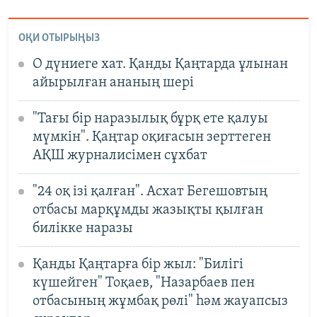
ОҚИ ОТЫРЫҢЫЗ
О дүниеге хат. Қанды Қаңтарда ұлынан
айырылған ананың шері
"Тағы бір наразылық бұрқ ете қалуы
мүмкін". Қаңтар оқиғасын зерттеген
АҚШ журналисімен сұхбат
"24 оқ ізі қалған". Асхат Бегешовтың
отбасы марқұмды жазықты қылған
билікке наразы
Қанды Қаңтарға бір жыл: "Билігі
күшейген" Тоқаев, "Назарбаев пен
отбасының жұмбақ рөлі" һәм жауапсыз