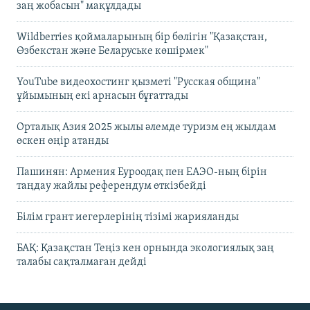
заң жобасын" мақұлдады
Wildberries қоймаларының бір бөлігін "Қазақстан,
Өзбекстан және Беларуське көшірмек"
YouTube видеохостинг қызметі "Русская община"
ұйымының екі арнасын бұғаттады
Орталық Азия 2025 жылы әлемде туризм ең жылдам
өскен өңір атанды
Пашинян: Армения Еуроодақ пен ЕАЭО-ның бірін
таңдау жайлы референдум өткізбейді
Білім грант иегерлерінің тізімі жарияланды
БАҚ: Қазақстан Теңіз кен орнында экологиялық заң
талабы сақталмаған дейді