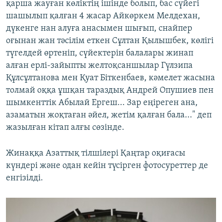
қарша жауған көліктің ішінде болып, бас сүйегі
шашылып қалған 4 жасар Айкөркем Мелдехан,
дүкенге нан алуға анасымен шығып, снайпер
оғынан жан тәсілім еткен Сұлтан Қылышбек, көлігі
түгелдей өртеніп, сүйектерін балалары жинап
алған ерлі-зайыпты желтоқсаншылар Гүлзипа
Құлсұлтанова мен Қуат Біткенбаев, кәмелет жасына
толмай оққа ұшқан тараздық Андрей Опушиев пен
шымкенттік Абылай Ергеш... Зар еңіреген ана,
азаматын жоқтаған әйел, жетім қалған бала..." деп
жазылған кітап алғы сөзінде.
Жинаққа Азаттық тілшілері Қаңтар оқиғасы
күндері және одан кейін түсірген фотосуреттер де
енгізілді.