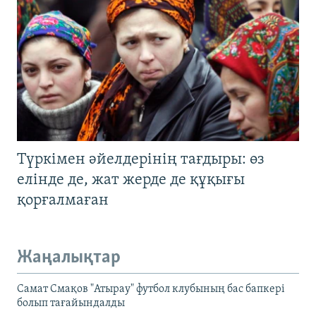
Түркімен әйелдерінің тағдыры: өз
елінде де, жат жерде де құқығы
қорғалмаған
Жаңалықтар
Самат Смақов "Атырау" футбол клубының бас бапкері
болып тағайындалды