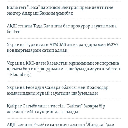
Биліктегі "Тиса" партиясы Венгрия президенттігіне
заңгер Андраш Баканы ұсынбақ
АҚШ сенаты Тодд Бланшты бас прокурор лауазымына
бекітті
Украина Түркиядан ATACMS зымырандары мен M270
қондырғыларын сатып алмақ
Украина КҚК-дағы Қазақстан мұнайының экспортына
қатысы бар инфрақұрылымға шабуылдамауға келіскен
– Bloomberg
Украина Ресейдің Самара облысы мен Краснодар
аймағындағы мұнай зауытына шабуылдады
Қайрат Сатыбалдыға тиесілі "Байсат" базары бір
жылдан кейін аукционда сатылды
АҚШ сенаты Ресейге санкция салатын "Линдси Грэм