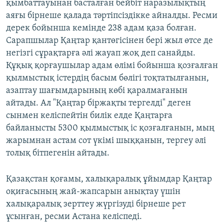
қымбаттауынан басталған бейбіт наразылықтың
аяғы бірнеше қалада тәртіпсіздікке айналды. Ресми
дерек бойынша кемінде 238 адам қаза болған.
Сарапшылар Қаңтар қантөгісінен бері жыл өтсе де
негізгі сұрақтарға әлі жауап жоқ деп санайды.
Құқық қорғаушылар адам өлімі бойынша қозғалған
қылмыстық істердің басым бөлігі тоқтатылғанын,
азаптау шағымдарының көбі қаралмағанын
айтады. Ал "Қаңтар біржақты тергелді" деген
сынмен келіспейтін билік елде Қаңтарға
байланысты 5300 қылмыстық іс қозғалғанын, мың
жарымнан астам сот үкімі шыққанын, тергеу әлі
толық бітпегенін айтады.
Қазақстан қоғамы, халықаралық ұйымдар Қаңтар
оқиғасының жай-жапсарын анықтау үшін
халықаралық зерттеу жүргізуді бірнеше рет
ұсынған, ресми Астана келіспеді.