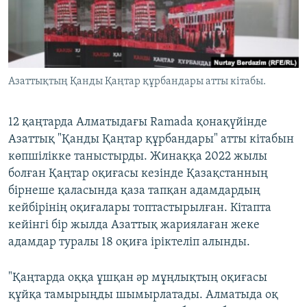
ЖАЗЫЛЫҢЫЗ
Басқа тілдерде
Азаттықтың Қанды Қаңтар құрбандары атты кітабы.
12 қаңтарда Алматыдағы Ramada қонақүйінде
Азаттық "Қанды Қаңтар құрбандары" атты кітабын
көпшілікке таныстырды. Жинаққа 2022 жылы
болған Қаңтар оқиғасы кезінде Қазақстанның
бірнеше қаласында қаза тапқан адамдардың
кейбірінің оқиғалары топтастырылған. Кітапта
кейінгі бір жылда Азаттық жариялаған жеке
адамдар туралы 18 оқиға іріктеліп алынды.
"Қаңтарда оққа ұшқан әр мұңлықтың оқиғасы
құйқа тамырыңды шымырлатады. Алматыда оқ