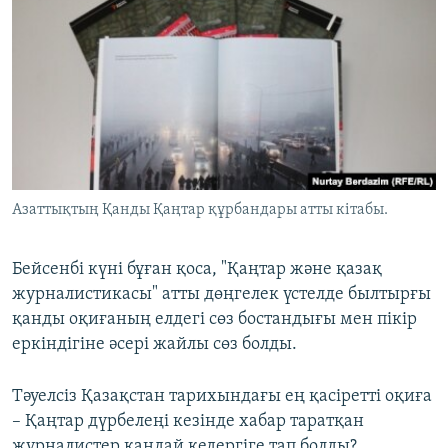
Азаттықтың Қанды Қаңтар құрбандары атты кітабы.
Бейсенбі күні бұған қоса, "Қаңтар және қазақ
журналистикасы" атты дөңгелек үстелде былтырғы
қанды оқиғаның елдегі сөз бостандығы мен пікір
еркіндігіне әсері жайлы сөз болды.
Тәуелсіз Қазақстан тарихындағы ең қасіретті оқиға
– Қаңтар дүрбелеңі кезінде хабар таратқан
журналистер қандай кедергіге тап болды?