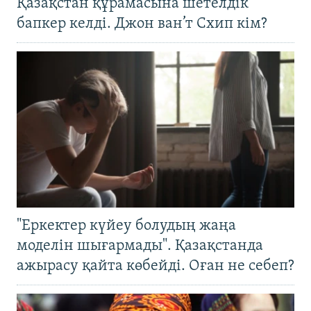
Қазақстан құрамасына шетелдік
бапкер келді. Джон ван’т Схип кім?
"Еркектер күйеу болудың жаңа
моделін шығармады". Қазақстанда
ажырасу қайта көбейді. Оған не себеп?