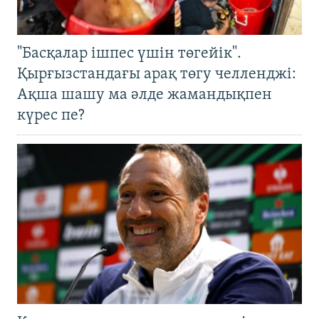
"Басқалар ішпес үшін төгейік".
Қырғызстандағы арақ төгу челленджі:
Ақша шашу ма әлде жамандықпен
күрес пе?