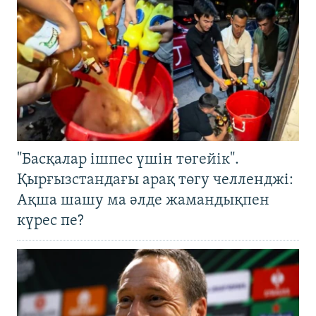
"Басқалар ішпес үшін төгейік".
Қырғызстандағы арақ төгу челленджі:
Ақша шашу ма әлде жамандықпен
күрес пе?