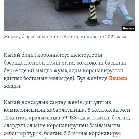
ЖАЗЫЛЫҢЫЗ
Басқа тілдерде
Жерлеу бюросының маңы. Қытай, желтоқсан 2022 жыл.
Қытай билігі коронавирус шектеулерін
бәсеңдеткеннен кейін яғни, желтоқсан басынан
бері елде 60 мыңға жуық адам коронавирустан
қайтыс болғанын мәлімдеді. Бұл жөнінде
Reuters
жазды.
Қытай денсаулық сақтау жөніндегі ұлттық
комиссиясының хабарлауынша, 8 желтоқсан мен
12 қаңтар аралығында 59 938 адам қайтыс болған,
олардың өліміне коронавируспен байланысты
себептер түрткі болған: 5,5 мыңы коронавирус