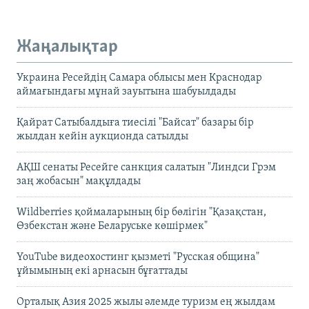
Жаңалықтар
Украина Ресейдің Самара облысы мен Краснодар
аймағындағы мұнай зауытына шабуылдады
Қайрат Сатыбалдыға тиесілі "Байсат" базары бір
жылдан кейін аукционда сатылды
АҚШ сенаты Ресейге санкция салатын "Линдси Грэм
заң жобасын" мақұлдады
Wildberries қоймаларының бір бөлігін "Қазақстан,
Өзбекстан және Беларуське көшірмек"
YouTube видеохостинг қызметі "Русская община"
ұйымының екі арнасын бұғаттады
Орталық Азия 2025 жылы әлемде туризм ең жылдам