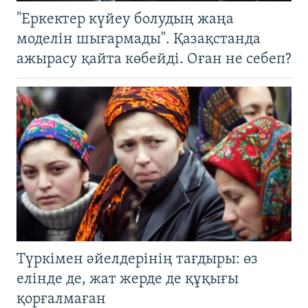
"Еркектер күйеу болудың жаңа
моделін шығармады". Қазақстанда
ажырасу қайта көбейді. Оған не себеп?
Түркімен әйелдерінің тағдыры: өз
елінде де, жат жерде де құқығы
қорғалмаған