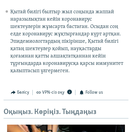
Қытай билігі былтыр жыл соңында жаппай
наразылықтан кейін коронавирус
шектеулерін жұмсарта бастаған. Осыдан соң
елде коронавирус жұқтырғандар күрт артқан.
Эпидемиологтардың пікірінше, Қытай билігі
қатаң шектеулер қойып, науқастарды
қоғамнан қатты алшақтатқаннан кейін
тұрғындарда коронавирусқа қарсы иммунитет
қалыптасып үлгермеген.
Бөлісу
VPN-сіз оқу
Follow us
Оқыңыз. Көріңіз. Тыңдаңыз