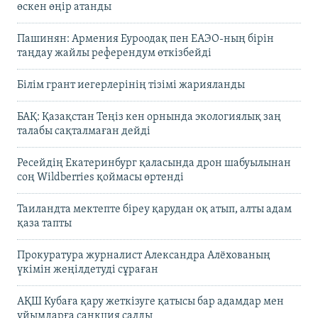
өскен өңір атанды
Пашинян: Армения Еуроодақ пен ЕАЭО-ның бірін
таңдау жайлы референдум өткізбейді
Білім грант иегерлерінің тізімі жарияланды
БАҚ: Қазақстан Теңіз кен орнында экологиялық заң
талабы сақталмаған дейді
Ресейдің Екатеринбург қаласында дрон шабуылынан
соң Wildberries қоймасы өртенді
Таиландта мектепте біреу қарудан оқ атып, алты адам
қаза тапты
Прокуратура журналист Александра Алёхованың
үкімін жеңілдетуді сұраған
АҚШ Кубаға қару жеткізуге қатысы бар адамдар мен
ұйымдарға санкция салды