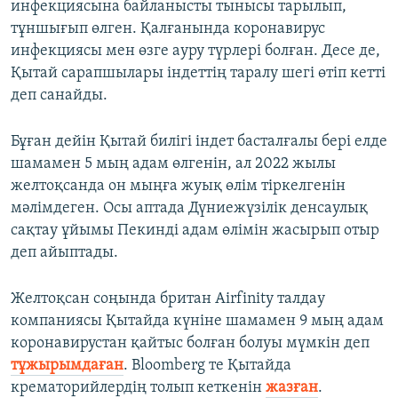
инфекциясына байланысты тынысы тарылып,
тұншығып өлген. Қалғанында коронавирус
инфекциясы мен өзге ауру түрлері болған. Десе де,
Қытай сарапшылары індеттің таралу шегі өтіп кетті
деп санайды.
Бұған дейін Қытай билігі індет басталғалы бері елде
шамамен 5 мың адам өлгенін, ал 2022 жылы
желтоқсанда он мыңға жуық өлім тіркелгенін
мәлімдеген. Осы аптада Дүниежүзілік денсаулық
сақтау ұйымы Пекинді адам өлімін жасырып отыр
деп айыптады.
Желтоқсан соңында британ Airfinity талдау
компаниясы Қытайда күніне шамамен 9 мың адам
коронавирустан қайтыс болған болуы мүмкін деп
тұжырымдаған
. Bloomberg те Қытайда
крематорийлердің толып кеткенін
жазған
.