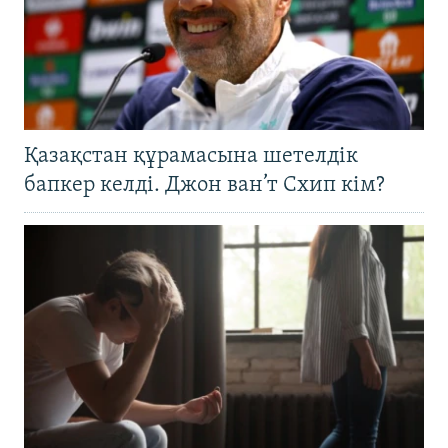
Қазақстан құрамасына шетелдік
бапкер келді. Джон ван’т Схип кім?