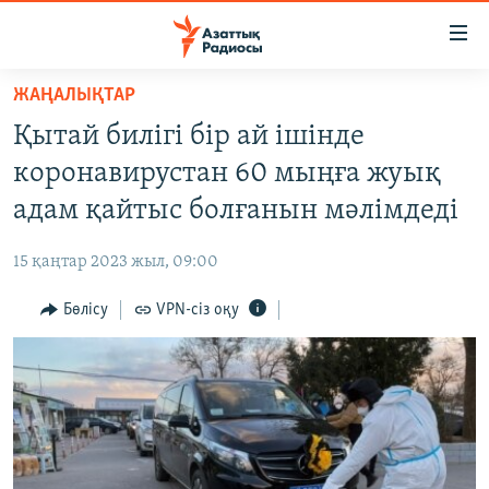
Accessibility
links
Skip
ЖАҢАЛЫҚТАР
to
ЖАҢАЛЫҚТАР
Қытай билігі бір ай ішінде
main
САЯСАТ
content
коронавирустан 60 мыңға жуық
AZATTYQTV
Skip
адам қайтыс болғанын мәлімдеді
to
ҚАҢТАР ОҚИҒАСЫ
main
15 қаңтар 2023 жыл, 09:00
АДАМ ҚҰҚЫҚТАРЫ
Navigation
Skip
Бөлісу
VPN-сіз оқу
ӘЛЕУМЕТ
to
ӘЛЕМ
Search
АРНАЙЫ ЖОБАЛАР
Русский