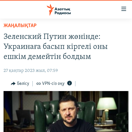
Accessibility
links
Skip
ЖАҢАЛЫҚТАР
to
ЖАҢАЛЫҚТАР
Зеленский Путин жөнінде:
main
САЯСАТ
content
Украинаға басып кіргелі оны
AZATTYQTV
Skip
ешкім демейтін болдым
to
ҚАҢТАР ОҚИҒАСЫ
main
27 қаңтар 2023 жыл, 07:59
АДАМ ҚҰҚЫҚТАРЫ
Navigation
Skip
Бөлісу
VPN-сіз оқу
ӘЛЕУМЕТ
to
ӘЛЕМ
Search
АРНАЙЫ ЖОБАЛАР
Русский