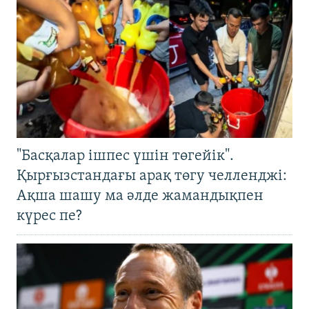
"Басқалар ішпес үшін төгейік".
Қырғызстандағы арақ төгу челленджі:
Ақша шашу ма әлде жамандықпен
күрес пе?