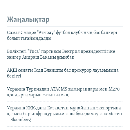
Жаңалықтар
Самат Смақов "Атырау" футбол клубының бас бапкері
болып тағайындалды
Биліктегі "Тиса" партиясы Венгрия президенттігіне
заңгер Андраш Баканы ұсынбақ
АҚШ сенаты Тодд Бланшты бас прокурор лауазымына
бекітті
Украина Түркиядан ATACMS зымырандары мен M270
қондырғыларын сатып алмақ
Украина КҚК-дағы Қазақстан мұнайының экспортына
қатысы бар инфрақұрылымға шабуылдамауға келіскен
– Bloomberg