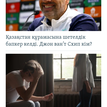
Қазақстан құрамасына шетелдік
бапкер келді. Джон ван’т Схип кім?