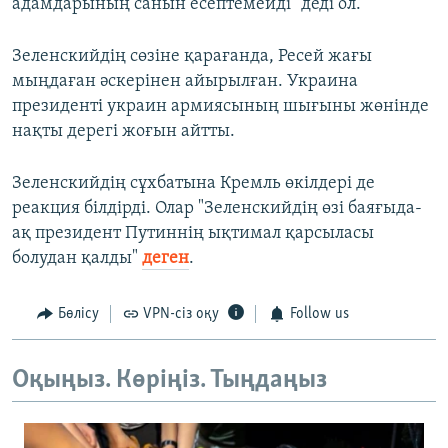
адамдарының санын есептемейді" деді ол.
Зеленскийдің сөзіне қарағанда, Ресей жағы
мыңдаған әскерінен айырылған. Украина
президенті украин армиясының шығыны жөнінде
нақты дерегі жоғын айтты.
Зеленскийдің сұхбатына Кремль өкілдері де
реакция білдірді. Олар "Зеленскийдің өзі баяғыда-
ақ президент Путиннің ықтимал қарсыласы
болудан қалды"
деген
.
Бөлісу
VPN-сіз оқу
Follow us
Оқыңыз. Көріңіз. Тыңдаңыз