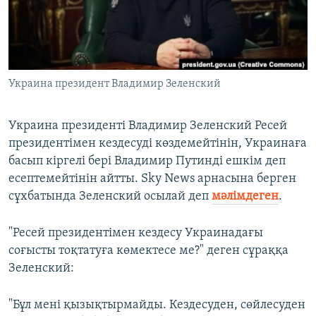
ЖАЗЫЛЫҢЫЗ
Басқа тілдерде
Украина президент Владимир Зеленский
Украина президенті Владимир Зеленский Ресей
президентімен кездесуді көздемейтінін, Украинаға
басып кіргелі бері Владимир Путинді ешкім деп
есептемейтінін айтты. Sky News арнасына берген
сұхбатында Зеленский осылай деп
мәлімдеген
.
"Ресей президентімен кездесу Украинадағы
соғысты тоқтатуға көмектесе ме?" деген сұраққа
Зеленский:
"Бұл мені қызықтырмайды. Кездесуден, сөйлесуден