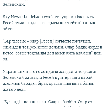
Зеленский.
Sky News тілшісімен сұхбатта украин басшысы
Ресей аумағында соғысқысы келмейтінін анық
айтты.
"Бар тілегім – олар [Ресей] соғысты тоқтатып,
елімізден тезірек кетсе деймін. Олар біздің жерден
кетсе, соғыс тоқтайды деп анық айта аламын" деді
ол.
Украинаның шығысындағы жағдайға тоқталған
Зеленский ол жақта Ресей күштері алға қарай
жылжып барады, бірақ орасан шығынға батып
жатыр деді.
"Бұл енді – көп шығын. Оларға бәрібір. Олар өз