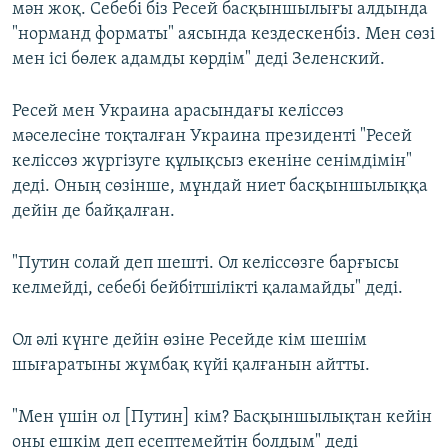
мән жоқ. Себебі біз Ресей басқыншылығы алдында
"норманд форматы" аясында кездескенбіз. Мен сөзі
мен ісі бөлек адамды көрдім" деді Зеленский.
Ресей мен Украина арасындағы келіссөз
мәселесіне тоқталған Украина президенті "Ресей
келіссөз жүргізуге құлықсыз екеніне сенімдімін"
деді. Оның сөзінше, мұндай ниет басқыншылыққа
дейін де байқалған.
"Путин солай деп шешті. Ол келіссөзге барғысы
келмейді, себебі бейбітшілікті қаламайды" деді.
Ол әлі күнге дейін өзіне Ресейде кім шешім
шығаратыны жұмбақ күйі қалғанын айтты.
"Мен үшін ол [Путин] кім? Басқыншылықтан кейін
оны ешкім деп есептемейтін болдым" деді