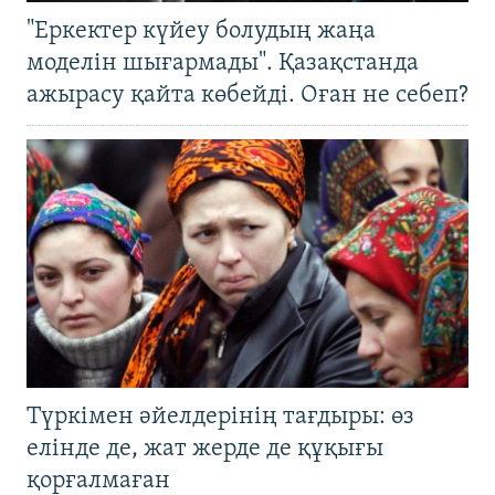
"Еркектер күйеу болудың жаңа
моделін шығармады". Қазақстанда
ажырасу қайта көбейді. Оған не себеп?
Түркімен әйелдерінің тағдыры: өз
елінде де, жат жерде де құқығы
қорғалмаған