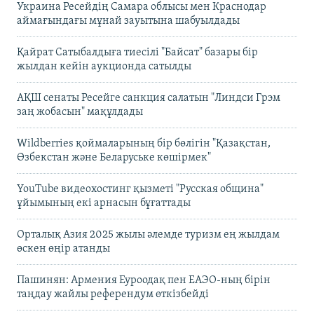
Украина Ресейдің Самара облысы мен Краснодар
аймағындағы мұнай зауытына шабуылдады
Қайрат Сатыбалдыға тиесілі "Байсат" базары бір
жылдан кейін аукционда сатылды
АҚШ сенаты Ресейге санкция салатын "Линдси Грэм
заң жобасын" мақұлдады
Wildberries қоймаларының бір бөлігін "Қазақстан,
Өзбекстан және Беларуське көшірмек"
YouTube видеохостинг қызметі "Русская община"
ұйымының екі арнасын бұғаттады
Орталық Азия 2025 жылы әлемде туризм ең жылдам
өскен өңір атанды
Пашинян: Армения Еуроодақ пен ЕАЭО-ның бірін
таңдау жайлы референдум өткізбейді