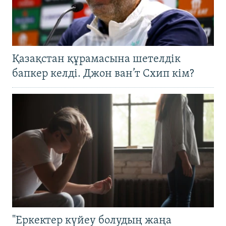
Қазақстан құрамасына шетелдік
бапкер келді. Джон ван’т Схип кім?
"Еркектер күйеу болудың жаңа