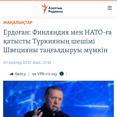
Accessibility
links
Skip
ЖАҢАЛЫҚТАР
to
ЖАҢАЛЫҚТАР
Ердоған: Финляндия мен НАТО-ға
main
САЯСАТ
content
қатысты Түркияның шешімі
AZATTYQTV
Skip
Швецияны таңғалдыруы мүмкін
to
ҚАҢТАР ОҚИҒАСЫ
main
30 қаңтар 2023 жыл, 12:42
АДАМ ҚҰҚЫҚТАРЫ
Navigation
Skip
Бөлісу
VPN-сіз оқу
ӘЛЕУМЕТ
to
ӘЛЕМ
Search
АРНАЙЫ ЖОБАЛАР
Русский