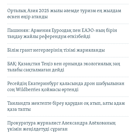
Орталық Азия 2025 жылы әлемде туризм ең жылдам
өскен өңір атанды
Пашинян: Армения Еуроодақ пен ЕАЭО-ның бірін
таңдау жайлы референдум өткізбейді
Білім грант иегерлерінің тізімі жарияланды
БАҚ: Қазақстан Теңіз кен орнында экологиялық заң
талабы сақталмаған дейді
Ресейдің Екатеринбург қаласында дрон шабуылынан
соң Wildberries қоймасы өртенді
Таиландта мектепте біреу қарудан оқ атып, алты адам
қаза тапты
Прокуратура журналист Александра Алёхованың
үкімін жеңілдетуді сұраған