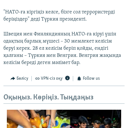
"НАТО-ға кіргіңіз келсе, бізге сол террористерді
беріңіздер" деді Түркия президенті.
Швеция мен Финляндияның НАТО-ға кіруі үшін
одақтың барлық мүшесі – 30 мемлекет келісім
беруі керек. 28 ел келісім беріп қойды, ендігі
қалғаны – Түркия мен Венгрия. Венгрия жақында
келісім береді деген мәлімет бар.
Бөлісу
VPN-сіз оқу
Follow us
Оқыңыз. Көріңіз. Тыңдаңыз