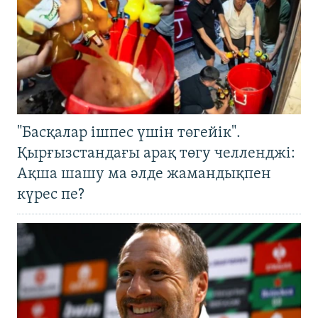
"Басқалар ішпес үшін төгейік".
Қырғызстандағы арақ төгу челленджі:
Ақша шашу ма әлде жамандықпен
күрес пе?