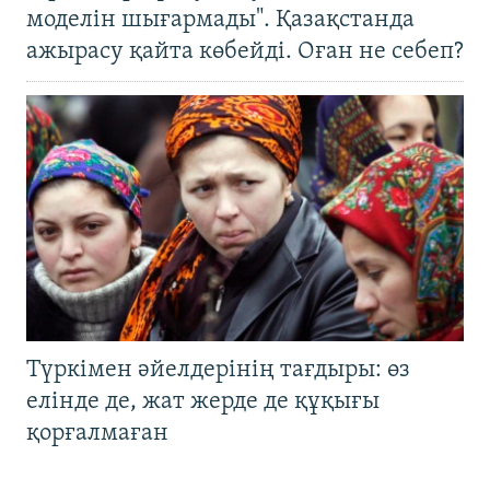
моделін шығармады". Қазақстанда
ажырасу қайта көбейді. Оған не себеп?
Түркімен әйелдерінің тағдыры: өз
елінде де, жат жерде де құқығы
қорғалмаған