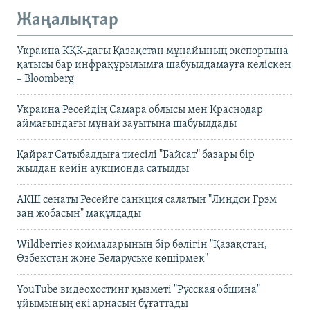
Жаңалықтар
Украина КҚК-дағы Қазақстан мұнайының экспортына
қатысы бар инфрақұрылымға шабуылдамауға келіскен
– Bloomberg
Украина Ресейдің Самара облысы мен Краснодар
аймағындағы мұнай зауытына шабуылдады
Қайрат Сатыбалдыға тиесілі "Байсат" базары бір
жылдан кейін аукционда сатылды
АҚШ сенаты Ресейге санкция салатын "Линдси Грэм
заң жобасын" мақұлдады
Wildberries қоймаларының бір бөлігін "Қазақстан,
Өзбекстан және Беларуське көшірмек"
YouTube видеохостинг қызметі "Русская община"
ұйымының екі арнасын бұғаттады