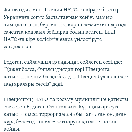
Финляндия мен Швеция НАТО-ға кіруге былтыр
Украинаға соғыс басталғаннан кейін, мамыр
айында өтініш берген. Екі көрші мемлекет сыртқы
саясатта көп жыл бейтарап болып келген. Енді
НАТО-ға кіру келісімін өзара үйлестіруге
уағдаласқан.
Ердоған сайлаушылар алдында сөйлеген сөзінде:
"Қажет болса, Финляндиядан гөрі Швецияға
қатысты шешім басқа болады. Швеция бұл шешімге
таңғаралары сөзсіз" деді.
Швецияның НАТО-ға қосылу мүмкіндігіне қатысты
сөйлеген Ердоған Стокгольмге Құранды өртеуге
қатысты емес, терроризм айыбы тағылған ондаған
күрд белсендісін елге қайтаруға қатысты талап
қойды.