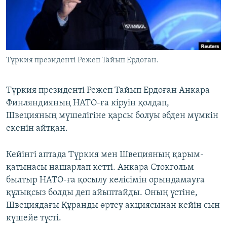
ЖАЗЫЛЫҢЫЗ
Басқа тілдерде
Түркия президенті Режеп Тайып Ердоған.
Түркия президенті Режеп Тайып Ердоған Анкара
Финляндияның НАТО-ға кіруін қолдап,
Швецияның мүшелігіне қарсы болуы әбден мүмкін
екенін айтқан.
Кейінгі аптада Түркия мен Швецияның қарым-
қатынасы нашарлап кетті. Анкара Стокгольм
былтыр НАТО-ға қосылу келісімін орындамауға
құлықсыз болды деп айыптайды. Оның үстіне,
Швециядағы Құранды өртеу акциясынан кейін сын
күшейе түсті.