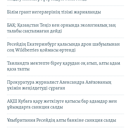
Білім грант иегерлерінің тізімі жарияланды
БАҚ: Қазақстан Теңіз кен орнында экологиялық заң
талабы сақталмаған дейді
Ресейдің Екатеринбург қаласында дрон шабуылынан
соң Wildberries қоймасы өртенді
Таиландта мектепте біреу қарудан оқ атып, алты адам
қаза тапты
Прокуратура журналист Александра Алёхованың
үкімін жеңілдетуді сұраған
АҚШ Кубаға қару жеткізуге қатысы бар адамдар мен
ұйымдарға санкция салды
Ұлыбритания Ресейдің алты банкіне санкция салды