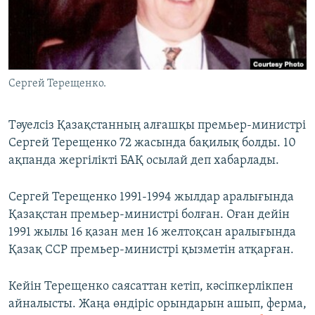
ЖАЗЫЛЫҢЫЗ
Басқа тілдерде
Сергей Терещенко.
Тәуелсіз Қазақстанның алғашқы премьер-министрі
Сергей Терещенко 72 жасында бақилық болды. 10
ақпанда жергілікті БАҚ осылай деп хабарлады.
Сергей Терещенко 1991-1994 жылдар аралығында
Қазақстан премьер-министрі болған. Оған дейін
1991 жылы 16 қазан мен 16 желтоқсан аралығында
Қазақ ССР премьер-министрі қызметін атқарған.
Кейін Терещенко саясаттан кетіп, кәсіпкерлікпен
айналысты. Жаңа өндіріс орындарын ашып, ферма,