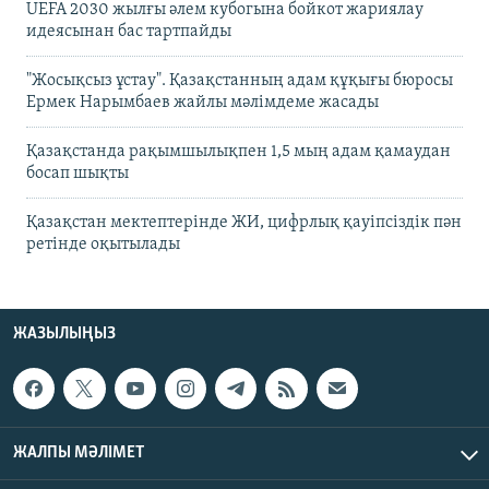
UEFA 2030 жылғы әлем кубогына бойкот жариялау
идеясынан бас тартпайды
"Жосықсыз ұстау". Қазақстанның адам құқығы бюросы
Ермек Нарымбаев жайлы мәлімдеме жасады
Қазақстанда рақымшылықпен 1,5 мың адам қамаудан
босап шықты
Қазақстан мектептерінде ЖИ, цифрлық қауіпсіздік пән
ретінде оқытылады
ЖАЗЫЛЫҢЫЗ
ЖАЛПЫ МӘЛІМЕТ