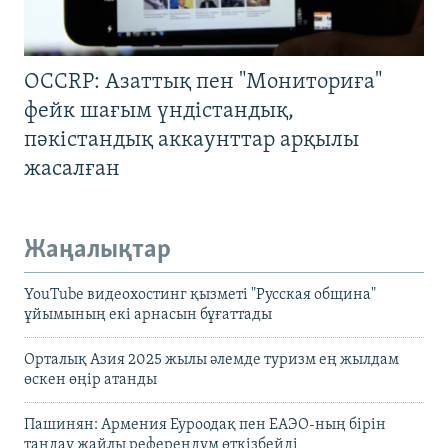
OCCRP: Азаттық пен "Мониториға"
фейк шағым үндістандық,
пәкістандық аккаунттар арқылы
жасалған
Жаңалықтар
YouTube видеохостинг қызметі "Русская община"
ұйымының екі арнасын бұғаттады
Орталық Азия 2025 жылы әлемде туризм ең жылдам
өскен өңір атанды
Пашинян: Армения Еуроодақ пен ЕАЭО-ның бірін
таңдау жайлы референдум өткізбейді