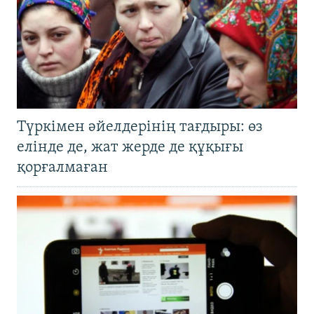
Түркімен әйелдерінің тағдыры: өз
елінде де, жат жерде де құқығы
қорғалмаған