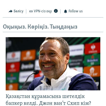
Бөлісу
VPN-сіз оқу
Follow us
Оқыңыз. Көріңіз. Тыңдаңыз
Қазақстан құрамасына шетелдік
бапкер келді. Джон ван’т Схип кім?