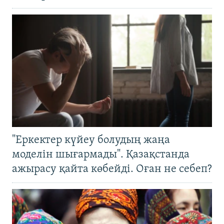
"Еркектер күйеу болудың жаңа
моделін шығармады". Қазақстанда
ажырасу қайта көбейді. Оған не себеп?