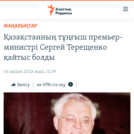
Accessibility
links
Skip
ЖАҢАЛЫҚТАР
to
ЖАҢАЛЫҚТАР
Қазақстанның тұңғыш премьер-
main
САЯСАТ
content
министрі Сергей Терещенко
AZATTYQTV
Skip
қайтыс болды
to
ҚАҢТАР ОҚИҒАСЫ
main
10 ақпан 2023 жыл, 12:39
АДАМ ҚҰҚЫҚТАРЫ
Navigation
Skip
Бөлісу
VPN-сіз оқу
ӘЛЕУМЕТ
to
ӘЛЕМ
Search
АРНАЙЫ ЖОБАЛАР
Русский