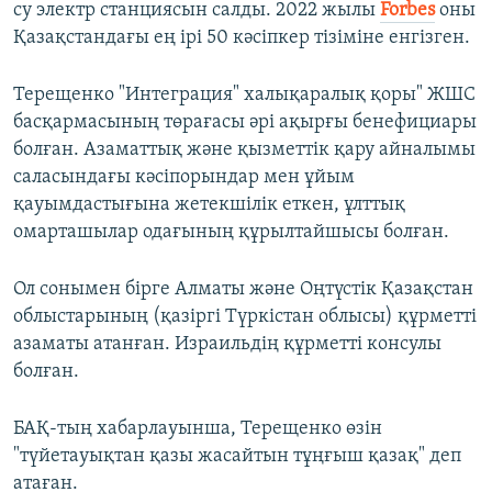
су электр станциясын салды. 2022 жылы
Forbes
оны
Қазақстандағы ең ірі 50 кәсіпкер тізіміне енгізген.
Терещенко "Интеграция" халықаралық қоры" ЖШС
басқармасының төрағасы әрі ақырғы бенефициары
болған. Азаматтық және қызметтік қару айналымы
саласындағы кәсіпорындар мен ұйым
қауымдастығына жетекшілік еткен, ұлттық
омарташылар одағының құрылтайшысы болған.
Ол сонымен бірге Алматы және Оңтүстік Қазақстан
облыстарының (қазіргі Түркістан облысы) құрметті
азаматы атанған. Израильдің құрметті консулы
болған.
БАҚ-тың хабарлауынша, Терещенко өзін
"түйетауықтан қазы жасайтын тұңғыш қазақ" деп
атаған.