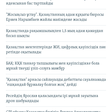
идеясынан бас тартпайды
"Жосықсыз ұстау". Қазақстанның адам құқығы бюросы
Ермек Нарымбаев жайлы мәлімдеме жасады
Қазақстанда рақымшылықпен 1,5 мың адам қамаудан
босап шықты
Қазақстан мектептерінде ЖИ, цифрлық қауіпсіздік пән
ретінде оқытылады
БАҚ: КҚК танкер тапшылығы мен қауіпсіздікке бола
мұнай тиеуді үзіп-созуға мәжбүр
"Қазақстан" арнасы сайлауалды дебаттағы сауалнамада
"ешқандай бұрмалау болған жоқ" дейді
Ресейдің Ярослав қаласындағы ірі мұнай зауытына
дрон шабуылдады