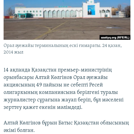
ЖАЗЫЛЫҢЫЗ
Басқа тілдерде
Орал әуежайы терминалының ескі ғимараты. 24 қазан,
2014 жыл
14 ақпанда Қазақстан премьер-министрінің
орынбасары Алтай Көлгінов Орал әуежайы
акциясының 49 пайызы не себепті Ресей
олигархының компаниясына берілгені туралы
журналистер сұрағына жауап беріп, бұл мәселені
зерттеу қажет екенін мәлімдеді.
Алтай Көлгінов бұрын Батыс Қазақстан облысының
әкімі болған.