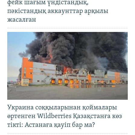
фейк шағым үндістандық,
пәкістандық аккаунттар арқылы
жасалған
Украина соққыларынан қоймалары
өртенген Wildberries Қазақстанға көз
тікті: Астанаға қауіп бар ма?