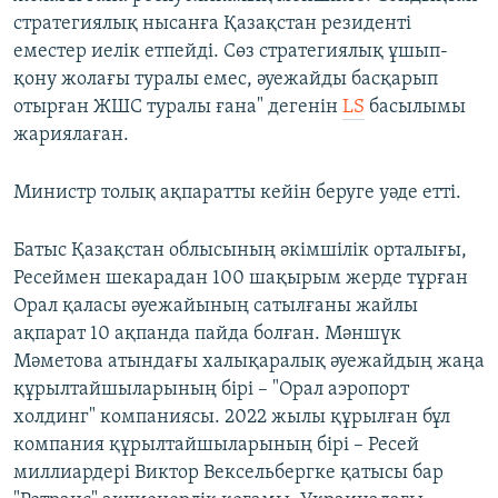
стратегиялық нысанға Қазақстан резиденті
еместер иелік етпейді. Сөз стратегиялық ұшып-
қону жолағы туралы емес, әуежайды басқарып
отырған ЖШС туралы ғана" дегенін
LS
басылымы
жариялаған.
Министр толық ақпаратты кейін беруге уәде етті.
Батыс Қазақстан облысының әкімшілік орталығы,
Ресеймен шекарадан 100 шақырым жерде тұрған
Орал қаласы әуежайының сатылғаны жайлы
ақпарат 10 ақпанда пайда болған. Мәншүк
Мәметова атындағы халықаралық әуежайдың жаңа
құрылтайшыларының бірі – "Орал аэропорт
холдинг" компаниясы. 2022 жылы құрылған бұл
компания құрылтайшыларының бірі – Ресей
миллиардері Виктор Вексельбергке қатысы бар