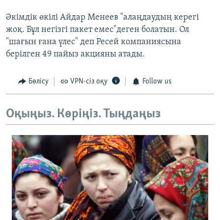
Әкімдік өкілі Айдар Менеев "алаңдаудың керегі
жоқ. Бұл негізгі пакет емес"деген болатын. Ол
"шағын ғана үлес" деп Ресей компаниясына
берілген 49 пайыз акцияны атады.
Бөлісу
VPN-сіз оқу
Follow us
Оқыңыз. Көріңіз. Тыңдаңыз