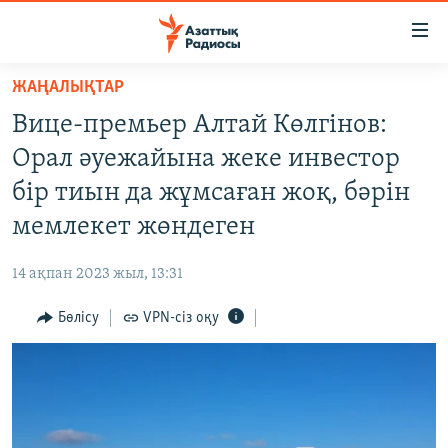
Accessibility
links
Skip
ЖАҢАЛЫҚТАР
to
ЖАҢАЛЫҚТАР
Вице-премьер Алтай Көлгінов:
main
САЯСАТ
content
Орал әуежайына жеке инвестор
AZATTYQTV
Skip
бір тиын да жұмсаған жоқ, бәрін
to
ҚАҢТАР ОҚИҒАСЫ
мемлекет жөндеген
main
АДАМ ҚҰҚЫҚТАРЫ
Navigation
14 ақпан 2023 жыл, 13:31
Skip
ӘЛЕУМЕТ
to
Бөлісу
VPN-сіз оқу
ӘЛЕМ
Search
АРНАЙЫ ЖОБАЛАР
Русский