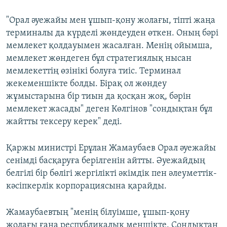
"Орал әуежайы мен ұшып-қону жолағы, тіпті жаңа
терминалы да күрделі жөндеуден өткен. Оның бәрі
мемлекет қолдауымен жасалған. Менің ойымша,
мемлекет жөндеген бұл стратегиялық нысан
мемлекеттің өзінікі болуға тиіс. Терминал
жекеменшікте болды. Бірақ ол жөндеу
жұмыстарына бір тиын да қосқан жоқ, бәрін
мемлекет жасады" деген Көлгінов "сондықтан бұл
жайтты тексеру керек" деді.
Қаржы министрі Ерұлан Жамаубаев Орал әуежайы
сенімді басқаруға берілгенін айтты. Әуежайдың
белгілі бір бөлігі жергілікті әкімдік пен әлеуметтік-
кәсіпкерлік корпорациясына қарайды.
Жамаубаевтың "менің білуімше, ұшып-қону
жолағы ғана республикалық меншікте. Сондықтан