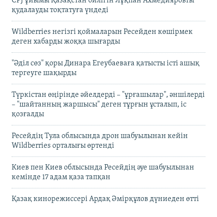
CPJ ұйымы Қазақстан билігін Лұқпан Ахмедияровты
қудалауды тоқтатуға үндеді
Wildberries негізгі қоймаларын Ресейден көшірмек
деген хабарды жоққа шығарды
"Әділ сөз" қоры Динара Егеубаеваға қатысты істі ашық
тергеуге шақырды
Түркістан өңірінде әйелдерді – "ұрғашылар", әншілерді
– "шайтанның жаршысы" деген тұрғын ұсталып, іс
қозғалды
Ресейдің Тула облысында дрон шабуылынан кейін
Wildberries орталығы өртенді
Киев пен Киев облысында Ресейдің әуе шабуылынан
кемінде 17 адам қаза тапқан
Қазақ кинорежиссері Ардақ Әмірқұлов дүниеден өтті