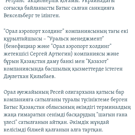
"Ретранс" акционерлік қоғамы. Украинадағы
соғысқа байланысты Батыс салған санкцияға
Вексельберг те ілінген.
"Орал аэропорт холдинг" компаниясының тағы екі
құрылтайшысы – "Уральск менеджмент"
(бенефициар және "Орал аэропорт холдинг"
жетекшісі Сергей Артюгин) компаниясы және
бұрын Қазақстан даму банкі мен "Қазазот"
компаниясында басшылық қызметтерде істеген
Дәулетхан Қилыбаев.
Орал әуежайының Ресей олигархына қатысы бар
компанияға сатылғаны туралы түсініктеме берген
Батыс Қазақстан облысының әкімдігі терминалдың
жаңа ғимаратын сенімді басқарудың "шағын ғана
үлесі" сатылғанын айтқан. Әкімдік мұндай
келісімді білмей қалғанын алға тартқан.