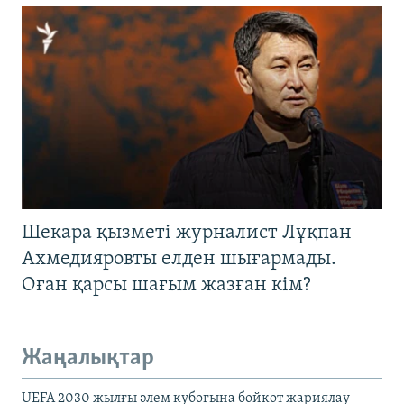
Шекара қызметі журналист Лұқпан
Ахмедияровты елден шығармады.
Оған қарсы шағым жазған кім?
Жаңалықтар
UEFA 2030 жылғы әлем кубогына бойкот жариялау