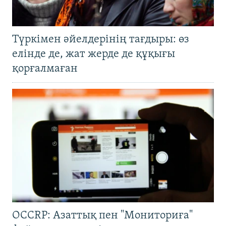
Түркімен әйелдерінің тағдыры: өз
елінде де, жат жерде де құқығы
қорғалмаған
OCCRP: Азаттық пен "Мониториға"