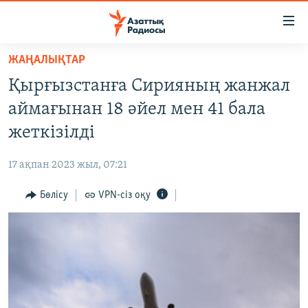
Accessibility
links
Skip
ЖАҢАЛЫҚТАР
to
ЖАҢАЛЫҚТАР
Қырғызстанға Сирияның жанжал
main
САЯСАТ
content
аймағынан 18 әйел мен 41 бала
AZATTYQTV
Skip
жеткізілді
to
ҚАҢТАР ОҚИҒАСЫ
main
17 ақпан 2023 жыл, 07:21
АДАМ ҚҰҚЫҚТАРЫ
Navigation
Skip
Бөлісу
VPN-сіз оқу
ӘЛЕУМЕТ
to
ӘЛЕМ
Search
АРНАЙЫ ЖОБАЛАР
Русский