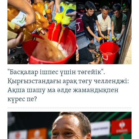
"Басқалар ішпес үшін төгейік".
Қырғызстандағы арақ төгу челленджі:
Ақша шашу ма әлде жамандықпен
күрес пе?