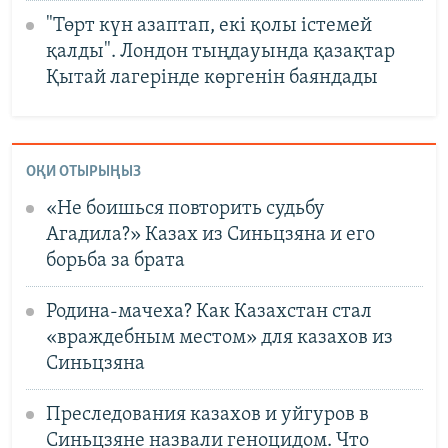
"Төрт күн азаптап, екі қолы істемей
қалды". Лондон тыңдауында қазақтар
Қытай лагерінде көргенін баяндады
ОҚИ ОТЫРЫҢЫЗ
«Не боишься повторить судьбу
Агадила?» Казах из Синьцзяна и его
борьба за брата
Родина-мачеха? Как Казахстан стал
«враждебным местом» для казахов из
Синьцзяна
Преследования казахов и уйгуров в
Синьцзяне назвали геноцидом. Что