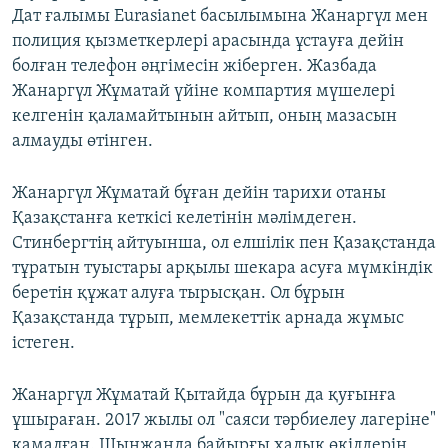
Дат ғалымы Eurasianet басылымына Жанаргүл мен
полиция қызметкерлері арасында ұстауға дейін
болған телефон әңгімесін жіберген. Жазбада
Жанаргүл Жұматай үйіне компартия мүшелері
келгенін қаламайтынын айтып, оның мазасын
алмауды өтінген.
Жанаргүл Жұматай бұған дейін тарихи отаны
Қазақстанға кеткісі келетінін мәлімдеген.
Стинбергтің айтуынша, ол елшілік пен Қазақстанда
тұратын туыстары арқылы шекара асуға мүмкіндік
беретін құжат алуға тырысқан. Ол бұрын
Қазақстанда тұрып, мемлекеттік арнада жұмыс
істеген.
Жанаргүл Жұматай Қытайда бұрын да қуғынға
ұшыраған. 2017 жылы ол "саяси тәрбиелеу лагеріне"
қамалған. Шыңжаңда байырғы халық өкілдерін