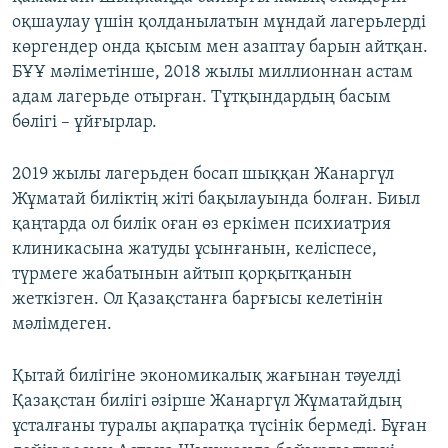
оқшаулау үшін қолданылатын мұндай лагерьлерді
көргендер онда қысым мен азаптау барын айтқан.
БҰҰ мәліметінше, 2018 жылы миллионнан астам
адам лагерьде отырған. Тұтқындардың басым
бөлігі – ұйғырлар.
2019 жылы лагерьден босап шыққан Жанаргүл
Жұматай биліктің жіті бақылауында болған. Биыл
қаңтарда ол билік оған өз еркімен психиатрия
клиникасына жатуды ұсынғанын, келіспесе,
түрмеге жабатынын айтып қорқытқанын
жеткізген. Ол Қазақстанға барғысы келетінін
мәлімдеген.
Қытай билігіне экономикалық жағынан тәуелді
Қазақстан билігі әзірше Жанаргүл Жұматайдың
ұсталғаны туралы ақпаратқа түсінік бермеді. Бұған