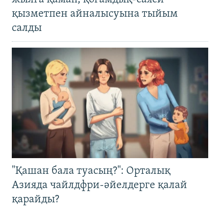
қызметпен айналысуына тыйым
салды
"Қашан бала туасың?": Орталық
Азияда чайлдфри-әйелдерге қалай
қарайды?