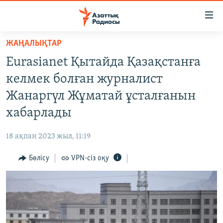
Accessibility
links
Skip
ЖАҢАЛЫҚТАР
to
ЖАҢАЛЫҚТАР
Eurasianet Қытайда Қазақстанға
main
САЯСАТ
content
келмек болған журналист
AZATTYQTV
Skip
Жанаргүл Жұматай ұсталғанын
to
ҚАҢТАР ОҚИҒАСЫ
хабарлады
main
АДАМ ҚҰҚЫҚТАРЫ
Navigation
18 ақпан 2023 жыл, 11:19
Skip
ӘЛЕУМЕТ
to
Бөлісу
VPN-сіз оқу
ӘЛЕМ
Search
АРНАЙЫ ЖОБАЛАР
Русский