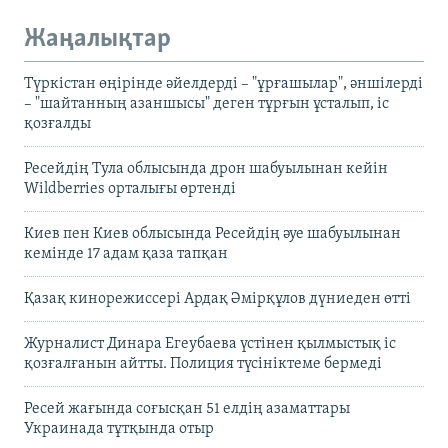
Жаңалықтар
Түркістан өңірінде әйелдерді – "ұрғашылар", әншілерді
– "шайтанның азаншысы" деген тұрғын ұсталып, іс
қозғалды
Ресейдің Тула облысында дрон шабуылынан кейін
Wildberries орталығы өртенді
Киев пен Киев облысында Ресейдің әуе шабуылынан
кемінде 17 адам қаза тапқан
Қазақ кинорежиссері Ардақ Әмірқұлов дүниеден өтті
Журналист Динара Егеубаева үстінен қылмыстық іс
қозғалғанын айтты. Полиция түсініктеме бермеді
Ресей жағында соғысқан 51 елдің азаматтары
Украинада тұтқында отыр