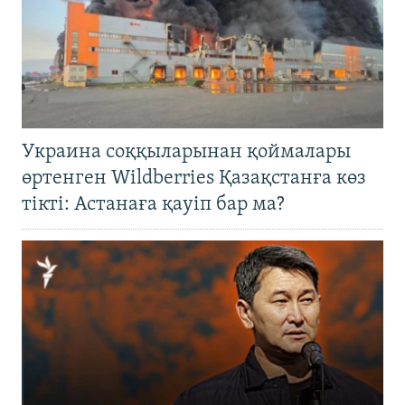
Украина соққыларынан қоймалары
өртенген Wildberries Қазақстанға көз
тікті: Астанаға қауіп бар ма?