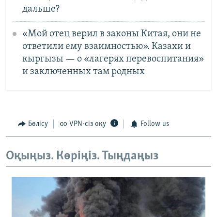
дальше?
«Мой отец верил в законы Китая, они не
ответили ему взаимностью». Казахи и
кыргызы — о «лагерях перевоспитания»
и заключенных там родных
Бөлісу
VPN-сіз оқу
Follow us
Оқыңыз. Көріңіз. Тыңдаңыз