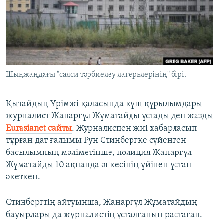
ЖАЗЫЛЫҢЫЗ
Басқа тілдерде
Шыңжаңдағы "саяси тәрбиелеу лагерьлерінің" бірі.
Қытайдың Үрімжі қаласында күш құрылымдары
журналист Жанаргүл Жұматайды ұстады деп жазды
Eurasianet сайты
. Журналиспен жиі хабарласып
тұрған дат ғалымы Рун Стинбергке сүйенген
басылымның мәліметінше, полиция Жанаргүл
Жұматайды 10 ақпанда әпкесінің үйінен ұстап
әкеткен.
Стинбергтің айтуынша, Жанаргүл Жұматайдың
бауырлары да журналистің ұсталғанын растаған.