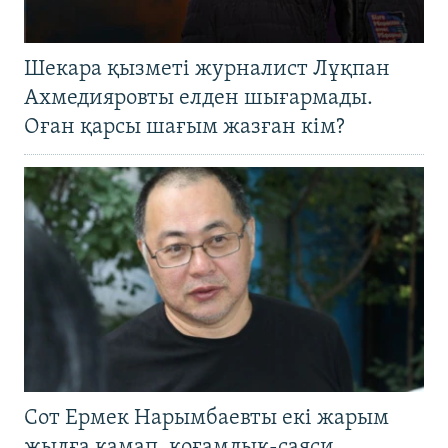
Шекара қызметі журналист Лұқпан
Ахмедияровты елден шығармады.
Оған қарсы шағым жазған кім?
Сот Ермек Нарымбаевты екі жарым
жылға қамап, қоғамдық-саяси