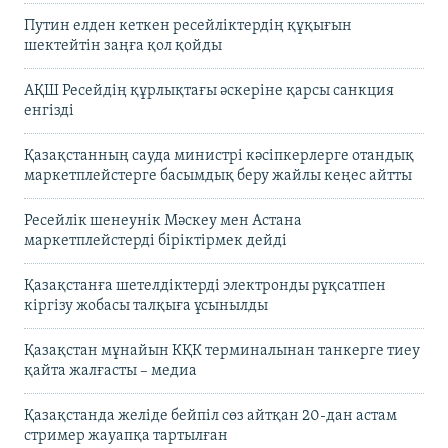
Путин елден кеткен ресейліктердің құқығын
шектейтін заңға қол қойды
АҚШ Ресейдің құрлықтағы әскеріне қарсы санкция
енгізді
Қазақстанның сауда министрі кәсіпкерлерге отандық
маркетплейстерге басымдық беру жайлы кеңес айтты
Ресейлік шенеунік Мәскеу мен Астана
маркетплейстерді біріктірмек дейді
Қазақстанға шетелдіктерді электронды рұқсатпен
кіргізу жобасы талқыға ұсынылды
Қазақстан мұнайын КҚК терминалынан танкерге тиеу
қайта жалғасты – медиа
Қазақстанда желіде бейпіл сөз айтқан 20-дан астам
стример жауапқа тартылған