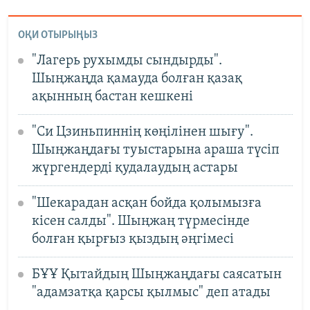
ОҚИ ОТЫРЫҢЫЗ
"Лагерь рухымды сындырды".
Шыңжаңда қамауда болған қазақ
ақынның бастан кешкені
"Си Цзиньпиннің көңілінен шығу".
Шыңжаңдағы туыстарына араша түсіп
жүргендерді қудалаудың астары
"Шекарадан асқан бойда қолымызға
кісен салды". Шыңжаң түрмесінде
болған қырғыз қыздың әңгімесі
БҰҰ Қытайдың Шыңжаңдағы саясатын
"адамзатқа қарсы қылмыс" деп атады