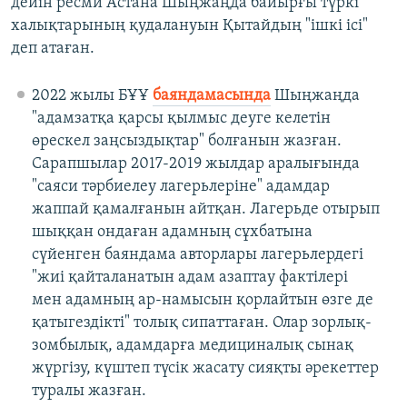
дейін ресми Астана Шыңжаңда байырғы түркі
халықтарының қудалануын Қытайдың "ішкі ісі"
деп атаған.
2022 жылы БҰҰ
баяндамасында
Шыңжаңда
"адамзатқа қарсы қылмыс деуге келетін
өрескел заңсыздықтар" болғанын жазған.
Сарапшылар 2017-2019 жылдар аралығында
"саяси тәрбиелеу лагерьлеріне" адамдар
жаппай қамалғанын айтқан. Лагерьде отырып
шыққан ондаған адамның сұхбатына
сүйенген баяндама авторлары лагерьлердегі
"жиі қайталанатын адам азаптау фактілері
мен адамның ар-намысын қорлайтын өзге де
қатыгездікті" толық сипаттаған. Олар зорлық-
зомбылық, адамдарға медициналық сынақ
жүргізу, күштеп түсік жасату сияқты әрекеттер
туралы жазған.