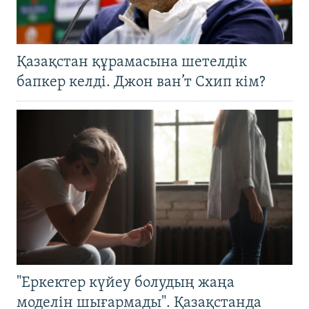
Қазақстан құрамасына шетелдік
бапкер келді. Джон ван’т Схип кім?
"Еркектер күйеу болудың жаңа
моделін шығармады". Қазақстанда