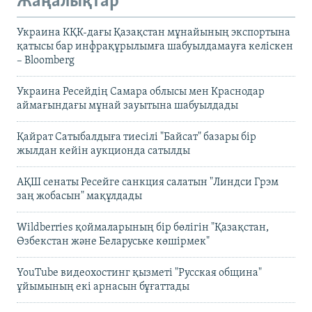
Жаңалықтар
Украина КҚК-дағы Қазақстан мұнайының экспортына
қатысы бар инфрақұрылымға шабуылдамауға келіскен
– Bloomberg
Украина Ресейдің Самара облысы мен Краснодар
аймағындағы мұнай зауытына шабуылдады
Қайрат Сатыбалдыға тиесілі "Байсат" базары бір
жылдан кейін аукционда сатылды
АҚШ сенаты Ресейге санкция салатын "Линдси Грэм
заң жобасын" мақұлдады
Wildberries қоймаларының бір бөлігін "Қазақстан,
Өзбекстан және Беларуське көшірмек"
YouTube видеохостинг қызметі "Русская община"
ұйымының екі арнасын бұғаттады