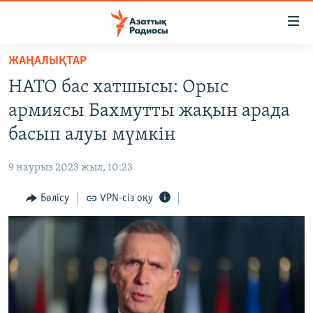
Accessibility
links
Skip
ЖАҢАЛЫҚТАР
to
ЖАҢАЛЫҚТАР
НАТО бас хатшысы: Орыс
main
САЯСАТ
content
армиясы Бахмутты жақын арада
AZATTYQTV
Skip
басып алуы мүмкін
to
ҚАҢТАР ОҚИҒАСЫ
main
9 наурыз 2023 жыл, 10:23
АДАМ ҚҰҚЫҚТАРЫ
Navigation
Skip
Бөлісу
VPN-сіз оқу
ӘЛЕУМЕТ
to
ӘЛЕМ
Search
АРНАЙЫ ЖОБАЛАР
Русский