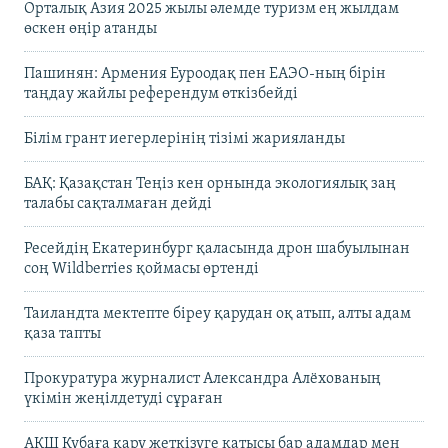
Орталық Азия 2025 жылы әлемде туризм ең жылдам
өскен өңір атанды
Пашинян: Армения Еуроодақ пен ЕАЭО-ның бірін
таңдау жайлы референдум өткізбейді
Білім грант иегерлерінің тізімі жарияланды
БАҚ: Қазақстан Теңіз кен орнында экологиялық заң
талабы сақталмаған дейді
Ресейдің Екатеринбург қаласында дрон шабуылынан
соң Wildberries қоймасы өртенді
Таиландта мектепте біреу қарудан оқ атып, алты адам
қаза тапты
Прокуратура журналист Александра Алёхованың
үкімін жеңілдетуді сұраған
АҚШ Кубаға қару жеткізуге қатысы бар адамдар мен