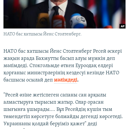
ЖАЗЫЛЫҢЫЗ
Басқа тілдерде
НАТО бас хатшысы Йенс Столтенберг.
НАТО бас хатшысы Йенс Столтенберг Ресей әскері
жақын арада Бахмутты басып алуы мүмкін деп
мәлімдеді. Стокгольмде өткен Еуроодақ елдері
қорғаныс министрлерінің кездесуі кезінде НАТО
басшысы осылай деп
мәлімдеді
.
"Ресей өзіне жетіспеген сапаны сан арқылы
алмастыруға тырысып жатыр. Олар орасан
шығынға ұшырады.... Бұл Ресейдің күшін тым
төмендетіп көрсетуге болмайды дегенді көрсетеді.
Украинаны қолдай беруіміз қажет" деді