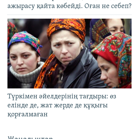
ажырасу қайта көбейді. Оған не себеп?
Түркімен әйелдерінің тағдыры: өз
елінде де, жат жерде де құқығы
қорғалмаған