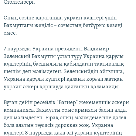
Столтенберг.
Оның сөзіне қарағанда, украин күштері үшін
Бахмуттағы жеңіліс – соғыстың бетбұрыс кезеңі
емес.
7 наурызда Украина президенті Владимир
Зеленский Бахмутты ұстап тұру Украина қарулы
күштерінің басшылығы қабылдаған тактикалық
шешім деп мәлімдеген. Зеленскийдің айтынша,
Украина қарулы күштері қаланы қорғап жатқан
украин әскері қоршауда қалғанын қаламайды.
Бұған дейін ресейлік "Вагнер" жекеменшік әскери
компаниясы Бахмутты орыс армиясы басып алды
деп мәлімдеген. Бірақ оның мәлімдемесіне дәлел
бола алатын тәуелсіз дереккөз жоқ. Украина
күштері 8 наурызда қала әлі украин күштерінің