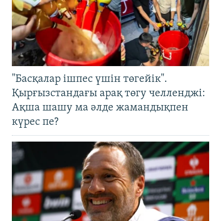
"Басқалар ішпес үшін төгейік".
Қырғызстандағы арақ төгу челленджі:
Ақша шашу ма әлде жамандықпен
күрес пе?