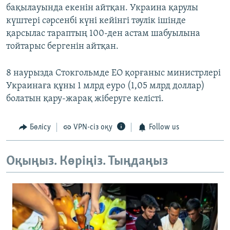
бақылауында екенін айтқан. Украина қарулы
күштері сәрсенбі күні кейінгі тәулік ішінде
қарсылас тараптың 100-ден астам шабуылына
тойтарыс бергенін айтқан.
8 наурызда Стокгольмде ЕО қорғаныс министрлері
Украинаға құны 1 млрд еуро (1,05 млрд доллар)
болатын қару-жарақ жіберуге келісті.
Бөлісу
VPN-сіз оқу
Follow us
Оқыңыз. Көріңіз. Тыңдаңыз