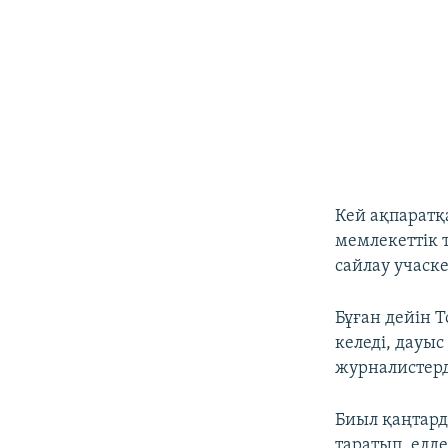
Кей ақпаратқа
мемлекеттік 
сайлау учаске
Бұған дейін Т
келеді, дауыс
журналистерді
Биыл қаңтард
таратып, елде