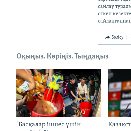
сайлау турал
өткен кезект
сайланғаннан
Бөлісу
Оқыңыз. Көріңіз. Тыңдаңыз
"Басқалар ішпес үшін
Қазақс