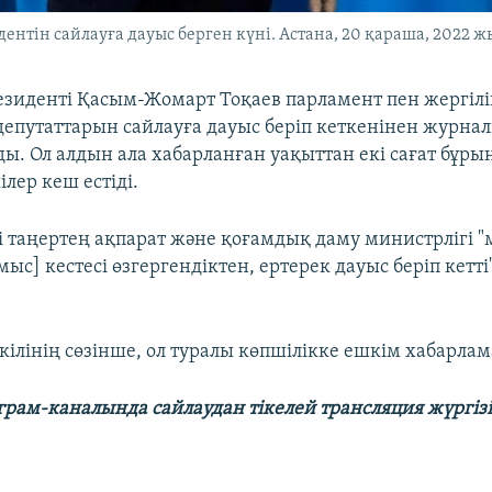
нтін сайлауға дауыс берген күні. Астана, 20 қараша, 2022 ж
езиденті Қасым-Жомарт Тоқаев парламент пен жергілі
депутаттарын сайлауға дауыс беріп кеткенінен журнал
ы. Ол алдын ала хабарланған уақыттан екі сағат бұры
ілер кеш естіді.
і таңертең ақпарат және қоғамдық даму министрлігі 
с] кестесі өзгергендіктен, ертерек дауыс беріп кетті
кілінің сөзінше, ол туралы көпшілікке ешкім хабарлам
грам-каналында сайлаудан тікелей трансляция жүргіз