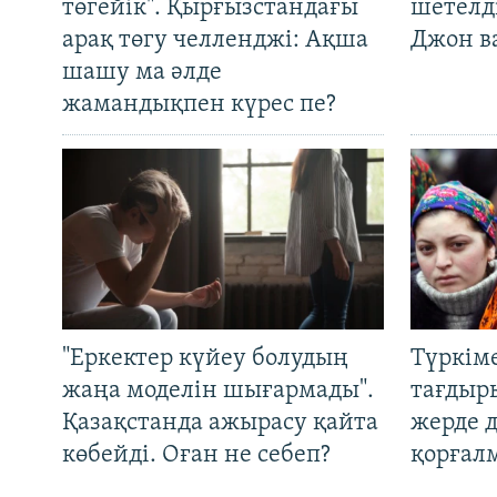
төгейік". Қырғызстандағы
шетелді
арақ төгу челленджі: Ақша
Джон ва
шашу ма әлде
жамандықпен күрес пе?
"Еркектер күйеу болудың
Түркім
жаңа моделін шығармады".
тағдыры
Қазақстанда ажырасу қайта
жерде 
көбейді. Оған не себеп?
қорғал