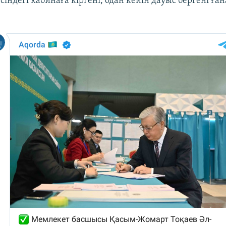
сіндегі кабинаға кіргені, одан кейін дауыс бергені ған