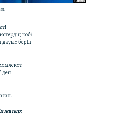
ыл.
кті
истердің көбі
н дауыс беріп
"мемлекет
" деп
аған.
іп жатыр: