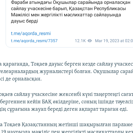
 қарағанда, Тоқаев дауыс берген кезде сайлау учаске
телеарналардың журналистері болған. Оқушылар сар
сі де орналасқан.
оқаев сайлау учаскесіне жексенбі күні таңертеңгі саға
 бергеннен кейін БАҚ өкілдеріне, соның ішінде тәуелсі
ң сұрағына жауап береді деген ақпарат тараған еді.
а Тоқаев Қазақстанның жетінші шақырылған парламен
 19 наурызда мәжіліс пен жергілікті мәслихаттарды ке