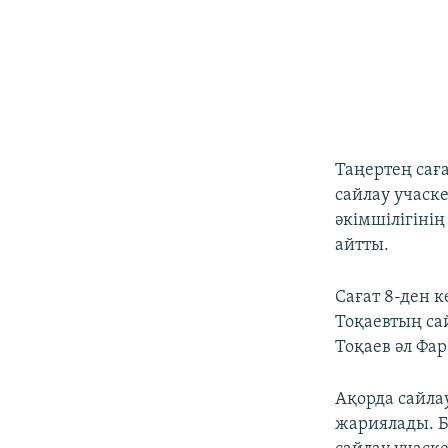
Таңертең сағ
сайлау учаске
әкімшілігінің
айтты.
Сағат 8-ден 
Тоқаевтың са
Тоқаев әл Фа
Ақорда сайла
жариялады. Б