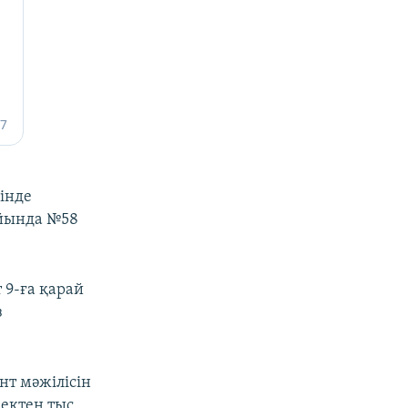
сінде
айында №58
т 9-ға қарай
з
т мәжілісін
зектен тыс