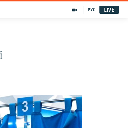
LIVE
РУС
і