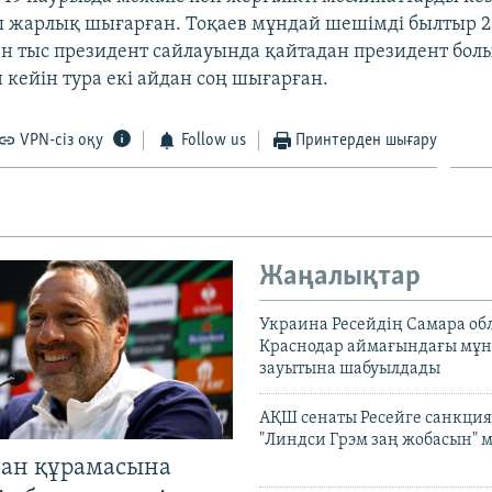
ы жарлық шығарған. Тоқаев мұндай шешімді былтыр 
ен тыс президент сайлауында қайтадан президент бол
 кейін тура екі айдан соң шығарған.
VPN-сіз оқу
Follow us
Принтерден шығару
Жаңалықтар
Украина Ресейдің Самара об
Краснодар аймағындағы мұ
зауытына шабуылдады
АҚШ сенаты Ресейге санкция
"Линдси Грэм заң жобасын" 
тан құрамасына