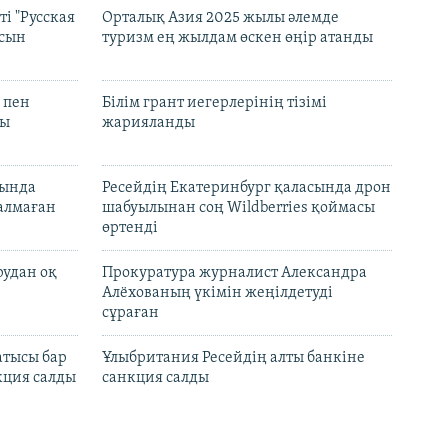
і "Русская
Орталық Азия 2025 жылы әлемде
асын
туризм ең жылдам өскен өңір атанды
 пен
Білім грант иегерлерінің тізімі
лы
жарияланды
нында
Ресейдің Екатеринбург қаласында дрон
талмаған
шабуылынан соң Wildberries қоймасы
өртенді
рудан оқ
Прокуратура журналист Александра
Алёхованың үкімін жеңілдетуді
сұраған
атысы бар
Ұлыбритания Ресейдің алты банкіне
кция салды
санкция салды