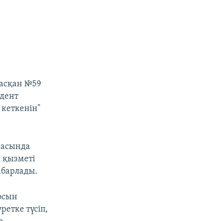
ласқан №59
идент
 кеткенін"
насында
з қызметі
абарлады.
осын
ретке түсіп,