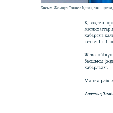
Қасым-Жомарт Тоқаев Қазақстан президе
Қазақстан пр
мәслихаттар 
хабарсыз қалд
кеткенін тілш
Жексенбі күн
басшысы [жұмы
хабарлады.
Министрлік ө
Азаттық Теле