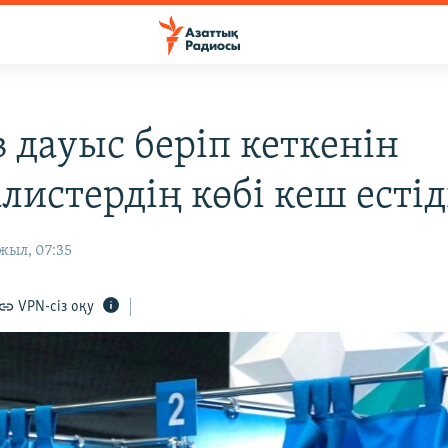
в дауыс беріп кеткенін
листердің көбі кеш естід
жыл, 07:35
VPN-сіз оқу