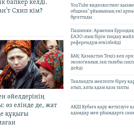
к бапкер келді.
YouTube видеохостинг қызмет
н’т Схип кім?
община" ұйымының екі арн
бұғаттады
Пашинян: Армения Еуроодақ
ЕАЭО-ның бірін таңдау жай
референдум өткізбейді
БАҚ: Қазақстан Теңіз кен ор
экологиялық заң талабы сақ
дейді
Таиландта мектепте біреу қа
атып, алты адам қаза тапты
ен әйелдерінің
: өз елінде де, жат
АҚШ Кубаға қару жеткізуге қ
де құқығы
адамдар мен ұйымдарға сан
маған