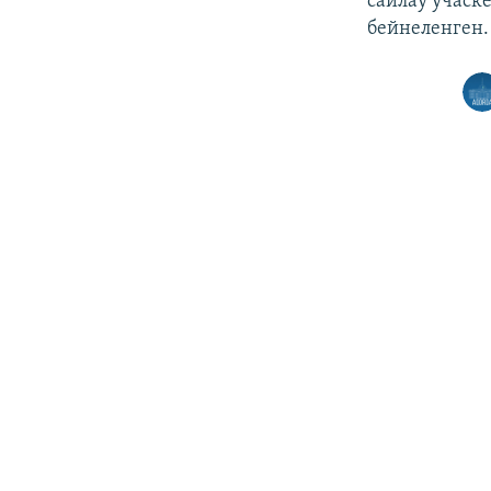
сайлау учаске
бейнеленген.