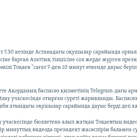
ат 7.30 кезінде Астанадағы оқушылар сарайында орна
сіне барған Азаттық тілшісіне сол жерде жүрген през
 өкілі Тоқаев "сағат 7-ден 10 минут өткенде дауыс беріп
кете Ақорданың баспасөз қызметінің Telegram-дағы ар
йлау учаскесінде отырған суреті жарияланды. Баспасө
раби атындағы оқушылар сарайында дауыс берді деп х
у учаскесінде бюллетень алып жатқан Тоқаевтың виде
ір минуттық видеода президент жасөспірім баламен су