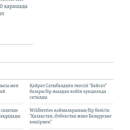
20 қарашада
ып
лысы мен
Қайрат Сатыбалдыға тиесілі "Байсат"
най
базары бір жылдан кейін аукционда
сатылды
 салатын
Wildberries қоймаларының бір бөлігін
мақұлдады
"Қазақстан, Өзбекстан және Беларуське
көшірмек"