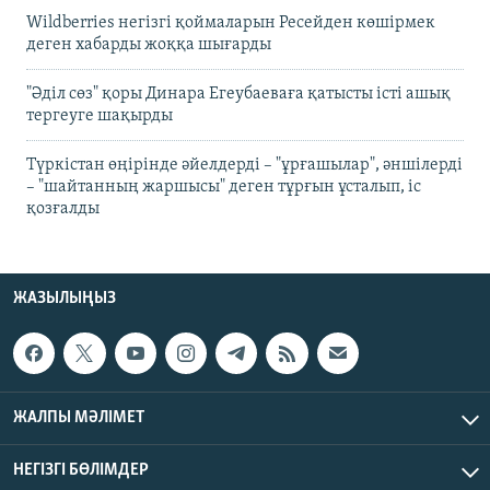
Wildberries негізгі қоймаларын Ресейден көшірмек
деген хабарды жоққа шығарды
"Әділ сөз" қоры Динара Егеубаеваға қатысты істі ашық
тергеуге шақырды
Түркістан өңірінде әйелдерді – "ұрғашылар", әншілерді
– "шайтанның жаршысы" деген тұрғын ұсталып, іс
қозғалды
ЖАЗЫЛЫҢЫЗ
ЖАЛПЫ МӘЛІМЕТ
НЕГІЗГІ БӨЛІМДЕР