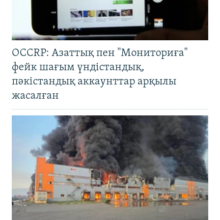
OCCRP: Азаттық пен "Мониториға"
фейк шағым үндістандық,
пәкістандық аккаунттар арқылы
жасалған