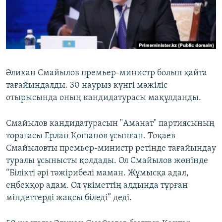
ЖАЗЫЛЫҢЫЗ
Басқа тілдерде
Әлихан Смайылов премьер-министр болып қайта
тағайындалды. 30 наурыз күнгі мәжіліс
отырысында оның кандидатурасы мақұлданды.
Смайылов кандидатурасын "Аманат" партиясының
төрағасы Ерлан Қошанов ұсынған. Тоқаев
Смайыловты премьер-министр ретінде тағайындау
туралы ұсынысты қолдады. Ол Смайылов жөнінде
“Білікті әрі тәжірибелі маман. Жұмысқа адал,
еңбекқор адам. Ол үкіметтің алдында тұрған
міндеттерді жақсы біледі” деді.