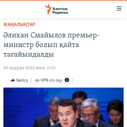
Accessibility
links
Skip
ЖАҢАЛЫҚТАР
to
ЖАҢАЛЫҚТАР
Әлихан Смайылов премьер-
main
САЯСАТ
content
министр болып қайта
AZATTYQTV
Skip
тағайындалды
to
ҚАҢТАР ОҚИҒАСЫ
main
30 наурыз 2023 жыл, 11:01
АДАМ ҚҰҚЫҚТАРЫ
Navigation
Skip
Бөлісу
VPN-сіз оқу
ӘЛЕУМЕТ
to
ӘЛЕМ
Search
АРНАЙЫ ЖОБАЛАР
Русский