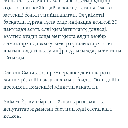
50 жастағы Әлихан Смайылов былтыр Қаңтар
оқиғасынан кейін қайта жасақталған үкіметке
жетекші болып тағайындалған. Ол үкіметті
басқарып тұрған тұста елде инфляция деңгейі 20
пайыздан асып, елді қымбатшылық дендеді.
Былтыр күздің соңы мен қыста елдің кейбір
аймақтарында жылу электр орталықтары істен
шығып, елдегі жылу инфрақұрылымдары тозғаны
айтылды.
Әлихан Смайылов премьерлікке дейін қаржы
министрі, кейін вице-премьер болды. Оған дейін
президент көмекшісі міндетін атқарған.
Үкімет бір күн бұрын – 8-шақырылымдағы
депутаттар жұмысын бастаған күні отставкаға
кеткен.