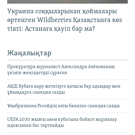
Украина соққыларынан қоймалары
өртенген Wildberries Қазақстанға көз
тікті: Астанаға қауіп бар ма?
Жаңалықтар
Прокуратура журналист Александра Алёхованың
үкімін жеңілдетуді сұраған
АҚШ Кубаға қару жеткізуге қатысы бар адамдар мен
ұйымдарға санкция салды
Ұлыбритания Ресейдің алты банкіне санкция салды
UEFA 2030 жылғы әлем кубогына бойкот жариялау
идеясынан бас тартпайды