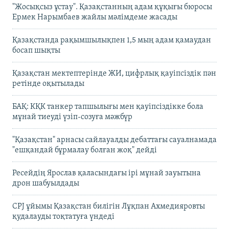
"Жосықсыз ұстау". Қазақстанның адам құқығы бюросы
Ермек Нарымбаев жайлы мәлімдеме жасады
Қазақстанда рақымшылықпен 1,5 мың адам қамаудан
босап шықты
Қазақстан мектептерінде ЖИ, цифрлық қауіпсіздік пән
ретінде оқытылады
БАҚ: КҚК танкер тапшылығы мен қауіпсіздікке бола
мұнай тиеуді үзіп-созуға мәжбүр
"Қазақстан" арнасы сайлауалды дебаттағы сауалнамада
"ешқандай бұрмалау болған жоқ" дейді
Ресейдің Ярослав қаласындағы ірі мұнай зауытына
дрон шабуылдады
CPJ ұйымы Қазақстан билігін Лұқпан Ахмедияровты
қудалауды тоқтатуға үндеді