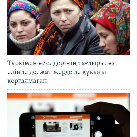
Түркімен әйелдерінің тағдыры: өз
елінде де, жат жерде де құқығы
қорғалмаған