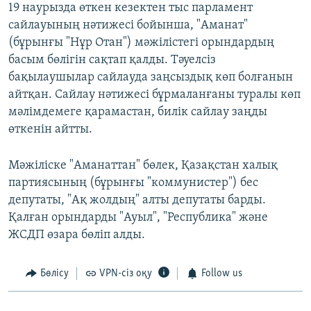
19 наурызда өткен кезектен тыс парламент
сайлауының нәтижесі бойынша, "Аманат"
(бұрынғы "Нұр Отан") мәжілістегі орындардың
басым бөлігін сақтап қалды. Тәуелсіз
бақылаушылар сайлауда заңсыздық көп болғанын
айтқан. Сайлау нәтижесі бұрмаланғаны туралы көп
мәлімдемеге қарамастан, билік сайлау заңды
өткенін айтты.
Мәжіліске "Аманаттан" бөлек, Қазақстан халық
партиясының (бұрынғы "коммунистер") бес
депутаты, "Ақ жолдың" алты депутаты барды.
Қалған орындарды "Ауыл", "Республика" және
ЖСДП өзара бөліп алды.
Бөлісу
VPN-сіз оқу
Follow us