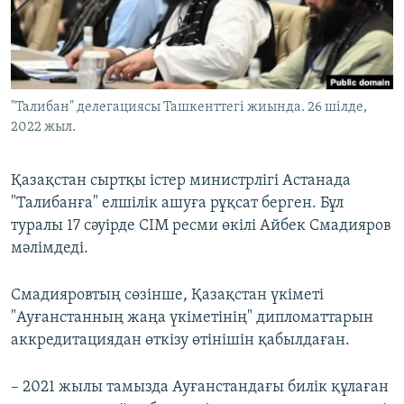
ЖАЗЫЛЫҢЫЗ
Басқа тілдерде
"Талибан" делегациясы Ташкенттегі жиында. 26 шілде,
2022 жыл.
Қазақстан сыртқы істер министрлігі Астанада
"Талибанға" елшілік ашуға рұқсат берген. Бұл
туралы 17 сәуірде СІМ ресми өкілі Айбек Смадияров
мәлімдеді.
Смадияровтың сөзінше, Қазақстан үкіметі
"Ауғанстанның жаңа үкіметінің" дипломаттарын
аккредитациядан өткізу өтінішін қабылдаған.
– 2021 жылы тамызда Ауғанстандағы билік құлаған