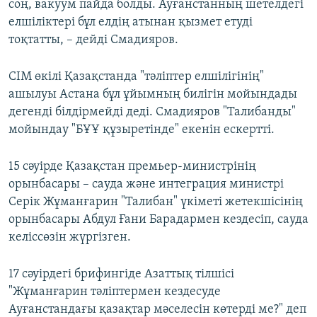
соң, вакуум пайда болды. Ауғанстанның шетелдегі
елшіліктері бұл елдің атынан қызмет етуді
тоқтатты, – дейді Смадияров.
СІМ өкілі Қазақстанда "тәліптер елшілігінің"
ашылуы Астана бұл ұйымның билігін мойындады
дегенді білдірмейді деді. Смадияров "Талибанды"
мойындау "БҰҰ құзыретінде" екенін ескертті.
15 сәуірде Қазақстан премьер-министрінің
орынбасары – сауда және интеграция министрі
Серік Жұманғарин "Талибан" үкіметі жетекшісінің
орынбасары Абдул Ғани Барадармен кездесіп, сауда
келіссөзін жүргізген.
17 сәуірдегі брифингіде Азаттық тілшісі
"Жұманғарин тәліптермен кездесуде
Ауғанстандағы қазақтар мәселесін көтерді ме?" деп