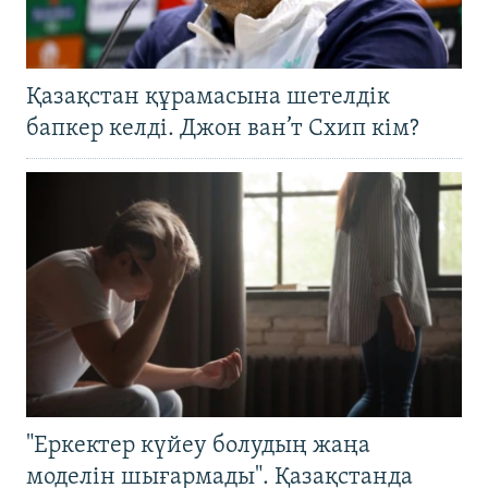
Қазақстан құрамасына шетелдік
бапкер келді. Джон ван’т Схип кім?
"Еркектер күйеу болудың жаңа
моделін шығармады". Қазақстанда