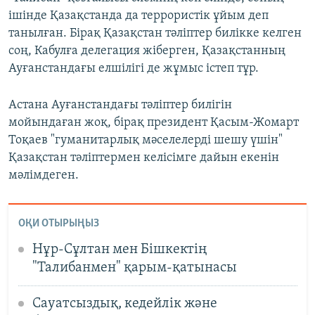
ішінде Қазақстанда да террористік ұйым деп
танылған. Бірақ Қазақстан тәліптер билікке келген
соң, Кабулға делегация жіберген, Қазақстанның
Ауғанстандағы елшілігі де жұмыс істеп тұр.
Астана Ауғанстандағы тәліптер билігін
мойындаған жоқ, бірақ президент Қасым-Жомарт
Тоқаев "гуманитарлық мәселелерді шешу үшін"
Қазақстан тәліптермен келісімге дайын екенін
мәлімдеген.
ОҚИ ОТЫРЫҢЫЗ
Нұр-Сұлтан мен Бішкектің
"Талибанмен" қарым-қатынасы
Сауатсыздық, кедейлік және