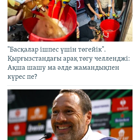
"Басқалар ішпес үшін төгейік".
Қырғызстандағы арақ төгу челленджі:
Ақша шашу ма әлде жамандықпен
күрес пе?