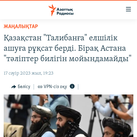
Accessibility
links
Skip
ЖАҢАЛЫҚТАР
to
ЖАҢАЛЫҚТАР
Қазақстан "Талибанға" елшілік
main
САЯСАТ
content
ашуға рұқсат берді. Бірақ Астана
AZATTYQTV
Skip
"тәліптер билігін мойындамайды"
to
ҚАҢТАР ОҚИҒАСЫ
main
17 сәуір 2023 жыл, 19:23
АДАМ ҚҰҚЫҚТАРЫ
Navigation
Skip
Бөлісу
VPN-сіз оқу
ӘЛЕУМЕТ
to
ӘЛЕМ
Search
АРНАЙЫ ЖОБАЛАР
Русский