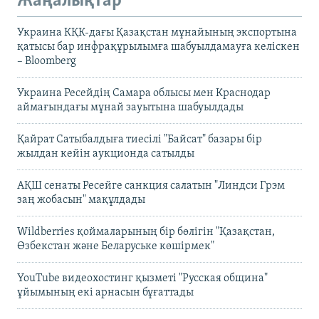
Жаңалықтар
Украина КҚК-дағы Қазақстан мұнайының экспортына
қатысы бар инфрақұрылымға шабуылдамауға келіскен
– Bloomberg
Украина Ресейдің Самара облысы мен Краснодар
аймағындағы мұнай зауытына шабуылдады
Қайрат Сатыбалдыға тиесілі "Байсат" базары бір
жылдан кейін аукционда сатылды
АҚШ сенаты Ресейге санкция салатын "Линдси Грэм
заң жобасын" мақұлдады
Wildberries қоймаларының бір бөлігін "Қазақстан,
Өзбекстан және Беларуське көшірмек"
YouTube видеохостинг қызметі "Русская община"
ұйымының екі арнасын бұғаттады