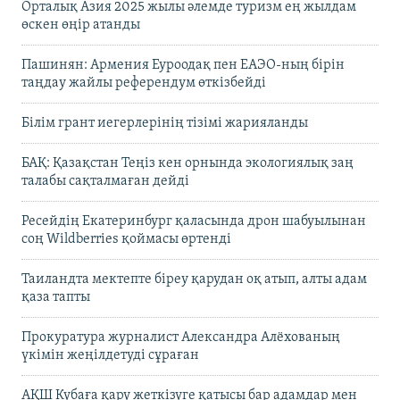
Орталық Азия 2025 жылы әлемде туризм ең жылдам
өскен өңір атанды
Пашинян: Армения Еуроодақ пен ЕАЭО-ның бірін
таңдау жайлы референдум өткізбейді
Білім грант иегерлерінің тізімі жарияланды
БАҚ: Қазақстан Теңіз кен орнында экологиялық заң
талабы сақталмаған дейді
Ресейдің Екатеринбург қаласында дрон шабуылынан
соң Wildberries қоймасы өртенді
Таиландта мектепте біреу қарудан оқ атып, алты адам
қаза тапты
Прокуратура журналист Александра Алёхованың
үкімін жеңілдетуді сұраған
АҚШ Кубаға қару жеткізуге қатысы бар адамдар мен