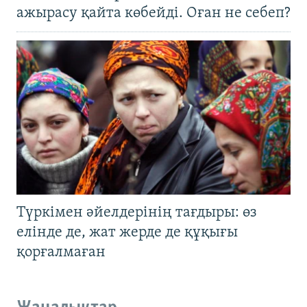
ажырасу қайта көбейді. Оған не себеп?
Түркімен әйелдерінің тағдыры: өз
елінде де, жат жерде де құқығы
қорғалмаған