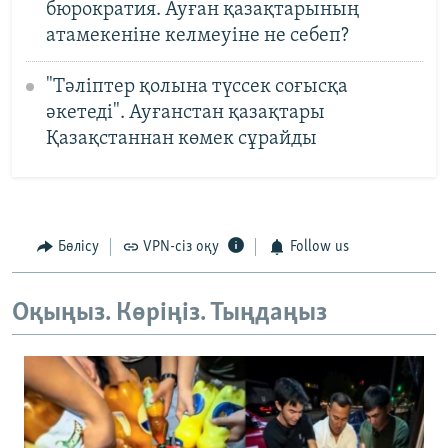
бюрократия. Ауған қазақтарының
атамекеніне келмеуіне не себеп?
"Тәліптер қолына түссек соғысқа
әкетеді". Ауғанстан қазақтары
Қазақстаннан көмек сұрайды
Бөлісу
VPN-сіз оқу
Follow us
Оқыңыз. Көріңіз. Тыңдаңыз