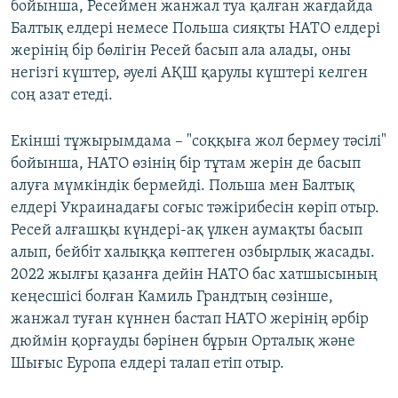
бойынша, Ресеймен жанжал туа қалған жағдайда
Балтық елдері немесе Польша сияқты НАТО елдері
жерінің бір бөлігін Ресей басып ала алады, оны
негізгі күштер, әуелі АҚШ қарулы күштері келген
соң азат етеді.
Екінші тұжырымдама – "соққыға жол бермеу тәсілі"
бойынша, НАТО өзінің бір тұтам жерін де басып
алуға мүмкіндік бермейді. Польша мен Балтық
елдері Украинадағы соғыс тәжірибесін көріп отыр.
Ресей алғашқы күндері-ақ үлкен аумақты басып
алып, бейбіт халыққа көптеген озбырлық жасады.
2022 жылғы қазанға дейін НАТО бас хатшысының
кеңесшісі болған Камиль Грандтың сөзінше,
жанжал туған күннен бастап НАТО жерінің әрбір
дюймін қорғауды бәрінен бұрын Орталық және
Шығыс Еуропа елдері талап етіп отыр.