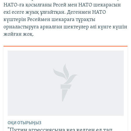
НАТО-ға қосылғаны Ресей мен НАТО шекарасын
екі есеге жуық ұлғайтқан. Дегенмен НАТО
күштерін Ресеймен шекараға тұрақты
орналастыруға арналған шектеулер әлі күнге күшін
жойған жоқ.
ОҚИ ОТЫРЫҢЫЗ
"Путин агрессиясына кез келген ел тап