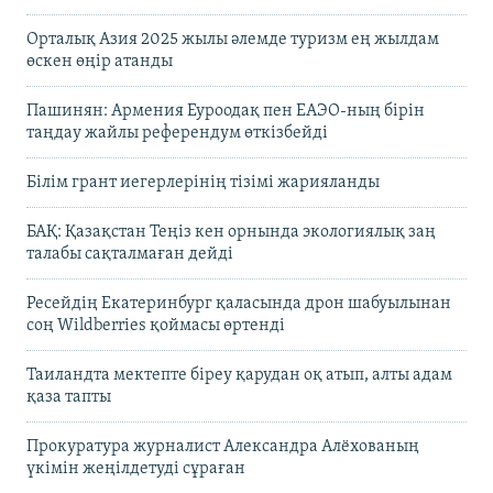
Орталық Азия 2025 жылы әлемде туризм ең жылдам
өскен өңір атанды
Пашинян: Армения Еуроодақ пен ЕАЭО-ның бірін
таңдау жайлы референдум өткізбейді
Білім грант иегерлерінің тізімі жарияланды
БАҚ: Қазақстан Теңіз кен орнында экологиялық заң
талабы сақталмаған дейді
Ресейдің Екатеринбург қаласында дрон шабуылынан
соң Wildberries қоймасы өртенді
Таиландта мектепте біреу қарудан оқ атып, алты адам
қаза тапты
Прокуратура журналист Александра Алёхованың
үкімін жеңілдетуді сұраған