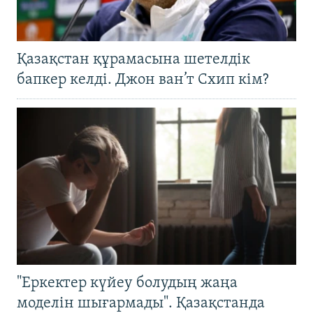
Қазақстан құрамасына шетелдік
бапкер келді. Джон ван’т Схип кім?
"Еркектер күйеу болудың жаңа
моделін шығармады". Қазақстанда