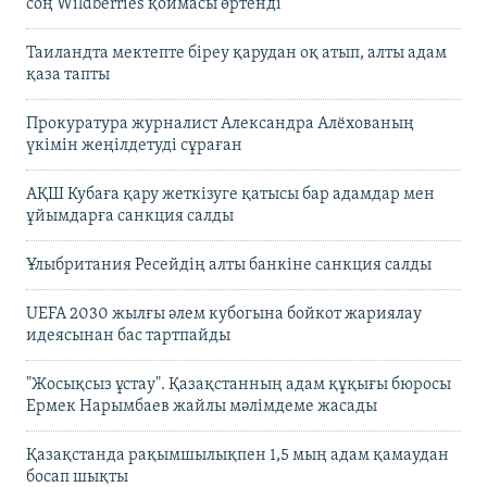
соң Wildberries қоймасы өртенді
Таиландта мектепте біреу қарудан оқ атып, алты адам
қаза тапты
Прокуратура журналист Александра Алёхованың
үкімін жеңілдетуді сұраған
АҚШ Кубаға қару жеткізуге қатысы бар адамдар мен
ұйымдарға санкция салды
Ұлыбритания Ресейдің алты банкіне санкция салды
UEFA 2030 жылғы әлем кубогына бойкот жариялау
идеясынан бас тартпайды
"Жосықсыз ұстау". Қазақстанның адам құқығы бюросы
Ермек Нарымбаев жайлы мәлімдеме жасады
Қазақстанда рақымшылықпен 1,5 мың адам қамаудан
босап шықты