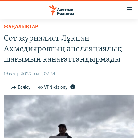
Accessibility
links
Skip
ЖАҢАЛЫҚТАР
to
ЖАҢАЛЫҚТАР
Сот журналист Лұқпан
main
САЯСАТ
content
Ахмедияровтың апелляциялық
AZATTYQTV
Skip
шағымын қанағаттандырмады
to
ҚАҢТАР ОҚИҒАСЫ
main
19 сәуір 2023 жыл, 07:24
АДАМ ҚҰҚЫҚТАРЫ
Navigation
Skip
Бөлісу
VPN-сіз оқу
ӘЛЕУМЕТ
to
ӘЛЕМ
Search
АРНАЙЫ ЖОБАЛАР
Русский