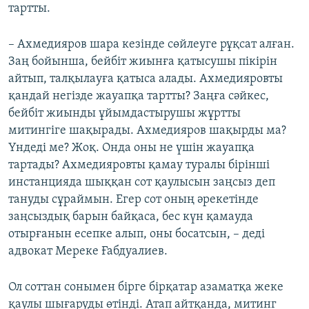
тартты.
– Ахмедияров шара кезінде сөйлеуге рұқсат алған.
Заң бойынша, бейбіт жиынға қатысушы пікірін
айтып, талқылауға қатыса алады. Ахмедияровты
қандай негізде жауапқа тартты? Заңға сәйкес,
бейбіт жиынды ұйымдастырушы жұртты
митингіге шақырады. Ахмедияров шақырды ма?
Үндеді ме? Жоқ. Онда оны не үшін жауапқа
тартады? Ахмедияровты қамау туралы бірінші
инстанцияда шыққан сот қаулысын заңсыз деп
тануды сұраймын. Егер сот оның әрекетінде
заңсыздық барын байқаса, бес күн қамауда
отырғанын есепке алып, оны босатсын, – деді
адвокат Мереке Ғабдуалиев.
Ол соттан сонымен бірге бірқатар азаматқа жеке
қаулы шығаруды өтінді. Атап айтқанда, митинг