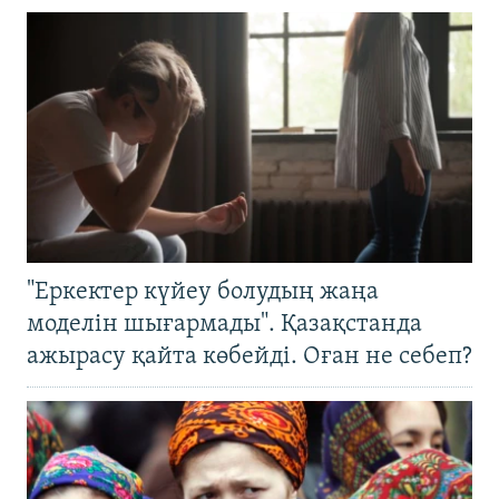
"Еркектер күйеу болудың жаңа
моделін шығармады". Қазақстанда
ажырасу қайта көбейді. Оған не себеп?