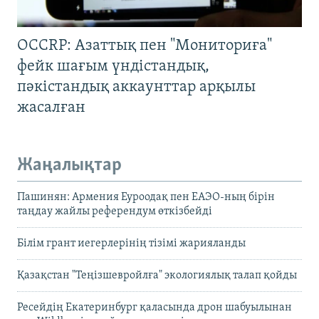
OCCRP: Азаттық пен "Мониториға"
фейк шағым үндістандық,
пәкістандық аккаунттар арқылы
жасалған
Жаңалықтар
Пашинян: Армения Еуроодақ пен ЕАЭО-ның бірін
таңдау жайлы референдум өткізбейді
Білім грант иегерлерінің тізімі жарияланды
Қазақстан "Теңізшевройлға" экологиялық талап қойды
Ресейдің Екатеринбург қаласында дрон шабуылынан