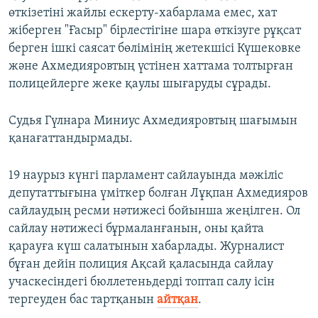
өткізетіні жайлы ескерту-хабарлама емес, хат
жіберген "Ғасыр" бірлестігіне шара өткізуге рұқсат
берген ішкі саясат бөлімінің жетекшісі Күшековке
және Ахмедияровтың үстінен хаттама толтырған
полицейлерге жеке қаулы шығаруды сұрады.
Судья Гүлнара Миниус Ахмедияровтың шағымын
қанағаттандырмады.
19 наурыз күнгі парламент сайлауында мәжіліс
депутаттығына үміткер болған Лұқпан Ахмедияров
сайлаудың ресми нәтижесі бойынша жеңілген. Ол
сайлау нәтижесі бұрмаланғанын, оны қайта
қарауға күш салатынын хабарлады. Журналист
бұған дейін полиция Ақсай қаласында сайлау
учаскесіндегі бюллетеньдерді топтап салу ісін
тергеуден бас тартқанын
айтқан
.