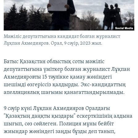
ЖАЗЫЛЫҢЫЗ
Басқа тілдерде
Мәжіліс депутаттығына кандидат болған журналист
Лұқпан Ахмедияров. Орал, 9 сәуір, 2023 жыл.
Батыс Қазақстан облыстық соты мәжіліс
депутаттығына үміткер болған журналист Лұқпан
Ахмедияровты 15 тәулікке қамау жөніндегі
шешімді өзгеріссіз қалдырды. Экс-кандидаттың
апелляциялық шағымы қанағаттандырылмады.
9 сәуір күні Лұқпан Ахмедияров Оралдағы
"Қазақтың даңқты қыздары" ескерткішінің алдына
шығып, сөз сөйлеген. Полиция мұны бейбіт
жиындар жөніндегі заңды бұзды деп танып,