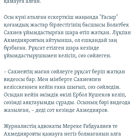
қамауға алған.
Осы күні аталған ескерткіш маңында "Ғасыр"
қоғамдық жастар бірлестігінің басшысы Болатбек
Сахиев ұйымдастырған шара өтіп жатқан. Лұқпан
Ахмедияровтың айтуынша, ол ешқандай заң
бұзбаған. Рұқсат етілген шара кезінде
ұйымдастырушымен келісіп, сөз сөйлеген.
– Сахиевтің маған сөйлеуге рұқсат беріп жатқан
видеосы бар. Мен мінберге Сахиевпен
келісскеннен кейін ғана шығып, сөз сөйледім.
Осыдан кейін әкімдік өкілі Ербол Күшеков келіп,
сөзімді аяқтауымды сұрады. Осының бәрі видеода
жазылған, – деді сот кезінде Ахмедияров.
Журналистің адвокаты Мереке Ғабдуалиев те
Ахмедияровты қамауға негіз болмағанын алға