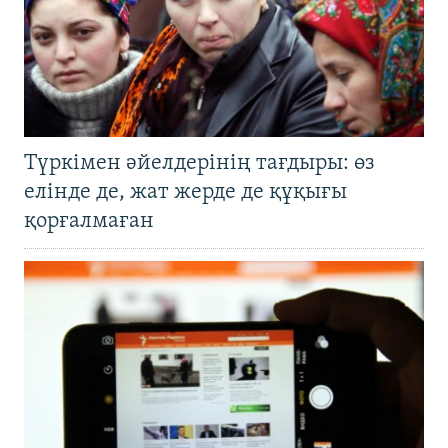
Түркімен әйелдерінің тағдыры: өз
елінде де, жат жерде де құқығы
қорғалмаған