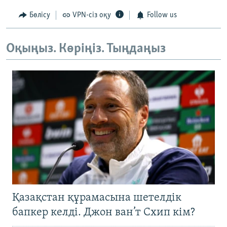
Бөлісу
VPN-сіз оқу
Follow us
Оқыңыз. Көріңіз. Тыңдаңыз
Қазақстан құрамасына шетелдік
бапкер келді. Джон ван’т Схип кім?