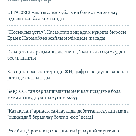
UEFA 2030 жылғы әлем кубогына бойкот жариялау
идеясынан бас тартпайды
"Жосықсыз ұстау". Қазақстанның адам құқығы бюросы
Ермек Нарымбаев жайлы мәлімдеме жасады
Қазақстанда рақымшылықпен 1,5 мың адам қамаудан
босап шықты
Қазақстан мектептерінде ЖИ, цифрлық қауіпсіздік пән
ретінде оқытылады
БАҚ: КҚК танкер тапшылығы мен қауіпсіздікке бола
мұнай тиеуді үзіп-созуға мәжбүр
"Қазақстан" арнасы сайлауалды дебаттағы сауалнамада
"ешқандай бұрмалау болған жоқ" дейді
Ресейдің Ярослав қаласындағы ірі мұнай зауытына