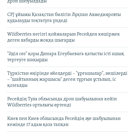
дрон шабуылдады
CPJ ұйымы Қазақстан билігін Лұқпан Ахмедияровты
қудалауды тоқтатуға үндеді
Wildberries негізгі қоймаларын Ресейден көшірмек
деген хабарды жоққа шығарды
"Әділ сөз" қоры Динара Егеубаеваға қатысты істі ашық
тергеуге шақырды
Түркістан өңірінде әйелдерді – "ұрғашылар", әншілерді
– "шайтанның жаршысы" деген тұрғын ұсталып, іс
қозғалды
Ресейдің Тула облысында дрон шабуылынан кейін
Wildberries орталығы өртенді
Киев пен Киев облысында Ресейдің әуе шабуылынан
кемінде 17 адам қаза тапқан