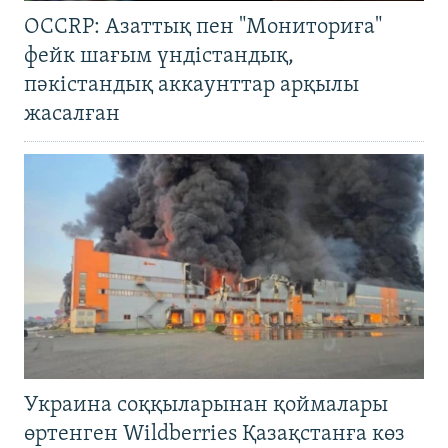
OCCRP: Азаттық пен "Мониториға"
фейк шағым үндістандық,
пәкістандық аккаунттар арқылы
жасалған
Украина соққыларынан қоймалары
өртенген Wildberries Қазақстанға көз