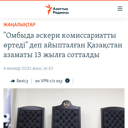
Accessibility
links
Skip
ЖАҢАЛЫҚТАР
to
ЖАҢАЛЫҚТАР
"Омбыда әскери комиссариатты
main
САЯСАТ
content
өртеді" деп айыпталған Қазақстан
AZATTYQTV
Skip
азаматы 13 жылға сотталды
to
ҚАҢТАР ОҚИҒАСЫ
main
4 мамыр 2023 жыл, 16:30
АДАМ ҚҰҚЫҚТАРЫ
Navigation
Skip
Бөлісу
VPN-сіз оқу
ӘЛЕУМЕТ
to
ӘЛЕМ
Search
АРНАЙЫ ЖОБАЛАР
Русский