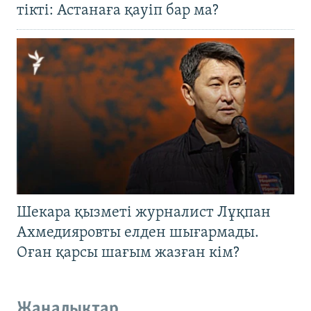
тікті: Астанаға қауіп бар ма?
Шекара қызметі журналист Лұқпан
Ахмедияровты елден шығармады.
Оған қарсы шағым жазған кім?
Жаңалықтар