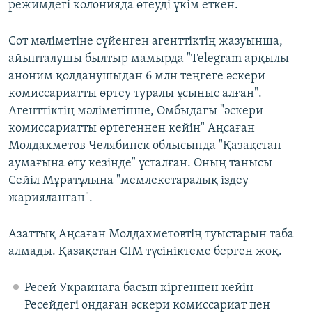
режимдегі колонияда өтеуді үкім еткен.
Сот мәліметіне сүйенген агенттіктің жазуынша,
айыпталушы былтыр мамырда "Telegram арқылы
аноним қолданушыдан 6 млн теңгеге әскери
комиссариатты өртеу туралы ұсыныс алған".
Агенттіктің мәліметінше, Омбыдағы "әскери
комиссариатты өртегеннен кейін" Аңсаған
Молдахметов Челябинск облысында "Қазақстан
аумағына өту кезінде" ұсталған. Оның танысы
Сейіл Мұратұлына "мемлекетаралық іздеу
жарияланған".
Азаттық Аңсаған Молдахметовтің туыстарын таба
алмады. Қазақстан СІМ түсініктеме берген жоқ.
Ресей Украинаға басып кіргеннен кейін
Ресейдегі ондаған әскери комиссариат пен