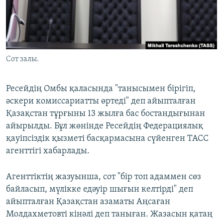
ЖАЗЫЛЫҢЫЗ
Басқа тілдерде
Сот залы.
Ресейдің Омбы қаласында "танысымен бірігіп,
әскери комиссариатты өртеді" деп айыпталған
Қазақстан тұрғыны 13 жылға бас бостандығынан
айырылды. Бұл жөнінде Ресейдің Федерациялық
қауіпсіздік қызметі басқармасына сүйенген ТАСС
агенттігі хабарлады.
Агенттіктің жазуынша, сот "бір топ адаммен сөз
байласып, мүлікке едәуір шығын келтірді" деп
айыпталған Қазақстан азаматы Аңсаған
Молдахметовті кінәлі деп таныған. Жазасын қатаң