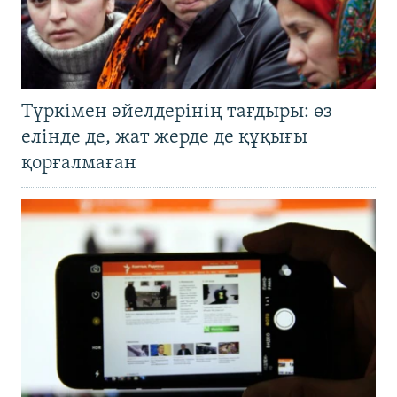
Түркімен әйелдерінің тағдыры: өз
елінде де, жат жерде де құқығы
қорғалмаған