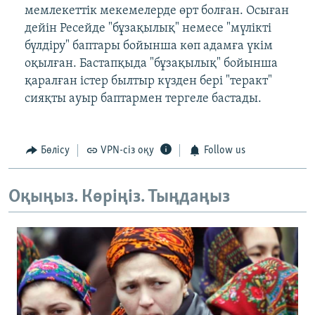
мемлекеттік мекемелерде өрт болған. Осыған
дейін Ресейде "бұзақылық" немесе "мүлікті
бүлдіру" баптары бойынша көп адамға үкім
оқылған. Бастапқыда "бұзақылық" бойынша
қаралған істер былтыр күзден бері "теракт"
сияқты ауыр баптармен тергеле бастады.
Бөлісу
VPN-сіз оқу
Follow us
Оқыңыз. Көріңіз. Тыңдаңыз