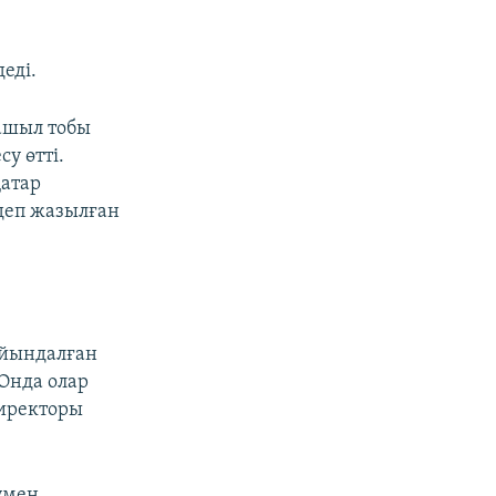
еді.
ашыл тобы
у өтті.
қатар
 деп жазылған
айындалған
 Онда олар
директоры
умен