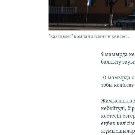
"Қазақмыс" компаниясының кеңсесі.
9 мамырда к
балқыту зауы
10 мамырда 
тобы келіссө
Жұмысшылар 
көбейтуді, б
кестесін өзг
еңбек келісі
жұмысшыларға