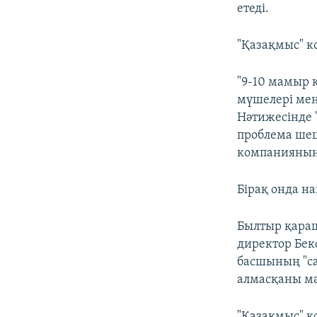
етеді.
"Қазақмыс" к
"9-10 мамыр 
мүшелері мен
Нәтижесінде 
проблема шеш
компанияның
Бірақ онда н
Былтыр қара
директор Бекс
басшының "са
алмасқаны мә
"Қазақмыс" к