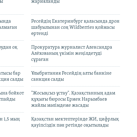
лы
жарияланды
нында
Ресейдің Екатеринбург қаласында дрон
талмаған
шабуылынан соң Wildberries қоймасы
өртенді
рудан оқ
Прокуратура журналист Александра
Алёхованың үкімін жеңілдетуді
сұраған
атысы бар
Ұлыбритания Ресейдің алты банкіне
кция салды
санкция салды
ына бойкот
"Жосықсыз ұстау". Қазақстанның адам
ртпайды
құқығы бюросы Ермек Нарымбаев
жайлы мәлімдеме жасады
 1,5 мың
Қазақстан мектептерінде ЖИ, цифрлық
қауіпсіздік пән ретінде оқытылады