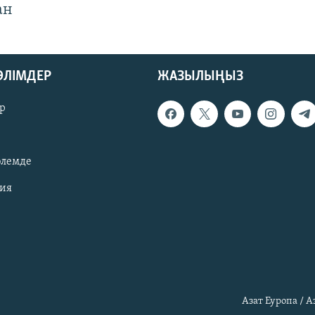
ан
БӨЛІМДЕР
ЖАЗЫЛЫҢЫЗ
р
әлемде
зия
Азат Еуропа / 