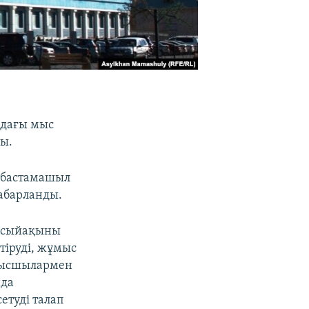
ндағы мыс
ы.
 бастамашыл
хабарланды.
қ сыйақыны
тіруді, жұмыс
ұмысшылармен
нда
етуді талап