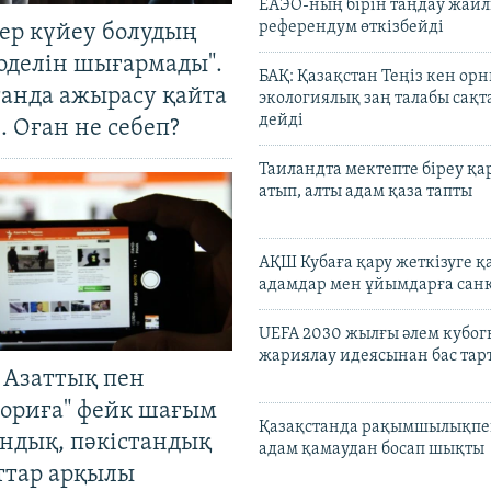
ЕАЭО-ның бірін таңдау жай
референдум өткізбейді
тер күйеу болудың
оделін шығармады".
БАҚ: Қазақстан Теңіз кен ор
танда ажырасу қайта
экологиялық заң талабы сақ
дейді
. Оған не себеп?
Таиландта мектепте біреу қа
атып, алты адам қаза тапты
АҚШ Кубаға қару жеткізуге қ
адамдар мен ұйымдарға сан
UEFA 2030 жылғы әлем кубог
жариялау идеясынан бас та
 Азаттық пен
ориға" фейк шағым
Қазақстанда рақымшылықпен
андық, пәкістандық
адам қамаудан босап шықты
ттар арқылы