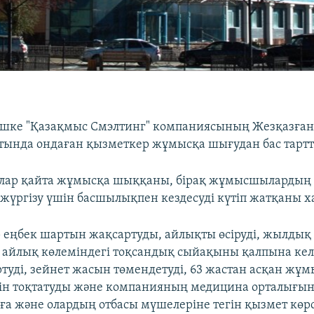
ешке "Қазақмыс Смэлтинг" компаниясының Жезқазға
тында ондаған қызметкер жұмысқа шығудан бас тартт
олар қайта жұмысқа шыққаны, бірақ жұмысшылардың
з жүргізу үшін басшылықпен кездесуді күтіп жатқаны 
еңбек шартын жақсартуды, айлықты өсіруді, жылды
ір айлық көлеміндегі тоқсандық сыйақыны қалпына кел
ертуді, зейнет жасын төмендетуді, 63 жастан асқан ж
мін тоқтатуды және компанияның медицина орталығы
 және олардың отбасы мүшелеріне тегін қызмет көрс