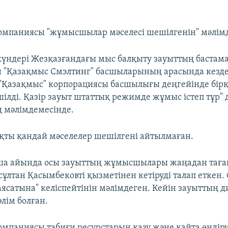
омпаниясы "жұмысшылар мәселесі шешілгенін" мәлімд
күндері Жезқазғандағы мыс балқыту зауыттың бастам
 "Қазақмыс Смэлтинг" басшыларының арасында кездес
"Қазақмыс" корпорациясы басшылығы деңгейінде бір
ілді. Қазір зауыт штаттық режимде жұмыс істеп тұр"
 мәлімдемесінде.
ақты қандай мәселелер шешілгені айтылмаған.
ша айында осы зауыттың жұмысшылары жаңадан тағ
ұлтан Қасымбековті қызметінен кетіруді талап еткен.
ясатына" келіспейтінін мәлімдеген. Кейін зауыттың 
лім болған.
омпаниясы табиғи ресурстарын қазу және қайта өндір