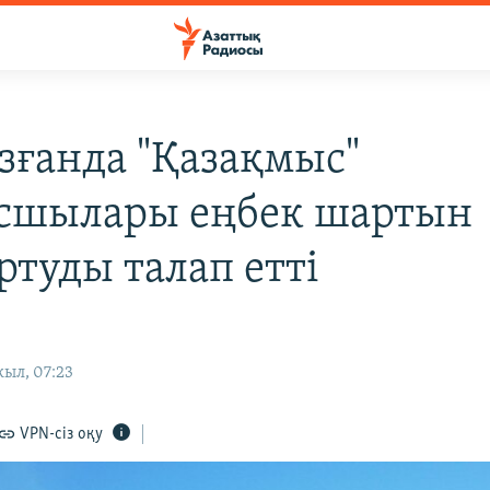
зғанда "Қазақмыс"
сшылары еңбек шартын
ртуды талап етті
ыл, 07:23
VPN-сіз оқу