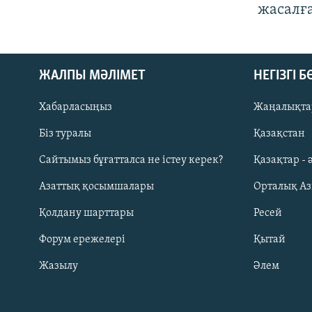
жасалғ
ЖАЛПЫ МӘЛІМЕТ
НЕГІЗГІ 
Хабарласыңыз
Жаңалықта
Біз туралы
Қазақстан
Русский
Сайтымыз бұғатталса не істеу керек?
Қазақтар - 
Азаттық қосымшалары
Орталық А
ЖАЗЫЛЫҢЫЗ
Қолдану шарттары
Ресей
Форум ережелері
Қытай
Жазылу
Әлем
Басқа тілдерде