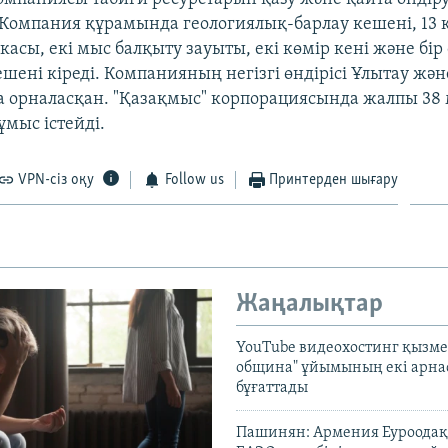
Компания құрамында геологиялық-барлау кешені, 13 к
асы, екі мыс балқыту зауыты, екі көмір кені және бір
ешені кіреді. Компанияның негізгі өндірісі Ұлытау жә
 орналасқан. "Қазақмыс" корпорациясында жалпы 38
ұмыс істейді.
VPN-сіз оқу
Follow us
Принтерден шығару
Жаңалықтар
YouTube видеохостинг қызмет
община" ұйымының екі арн
бұғаттады
Пашинян: Армения Еуроодақ