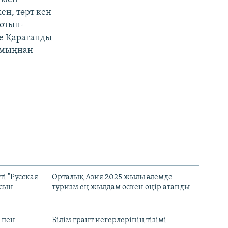
ен, төрт кен
 отын-
не Қарағанды
 мыңнан
і "Русская
Орталық Азия 2025 жылы әлемде
асын
туризм ең жылдам өскен өңір атанды
 пен
Білім грант иегерлерінің тізімі