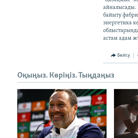
айналысады. 
байыту фабрик
энергетика к
облыстарында
астам адам ж
Бөлісу
Оқыңыз. Көріңіз. Тыңдаңыз