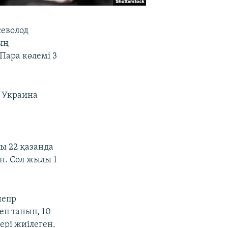
севолод
ың
 Пара көлемі 3
 Украина
ы 22 қазанда
н. Сол жылы 1
непр
еп танып, 10
ері жиілеген.