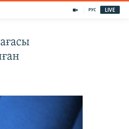
LIVE
РУС
ағасы
лған