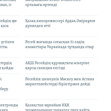
лып, іс
орталығы өртенді
ейдің әуе
Қазақ кинорежиссері Ардақ Әмірқұлов
 қаза
дүниеден өтті
 үстінен
Ресей жағында соғысқан 51 елдің
йтты.
азаматтары Украинада тұтқында отыр
ктердің
АҚШ Ресейдің құрлықтағы әскеріне
л қойды
қарсы санкция енгізді
і
Ресейлік шенеунік Мәскеу мен Астана
маркетплейстерді біріктірмек дейді
 беру
электронды
Қазақстан мұнайын КҚК
лқыға
терминалынан танкерге тиеу қайта