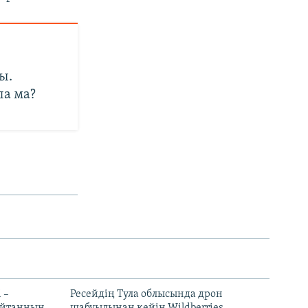
ы.
а ма?
 –
Ресейдің Тула облысында дрон
шайтанның
шабуылынан кейін Wildberries