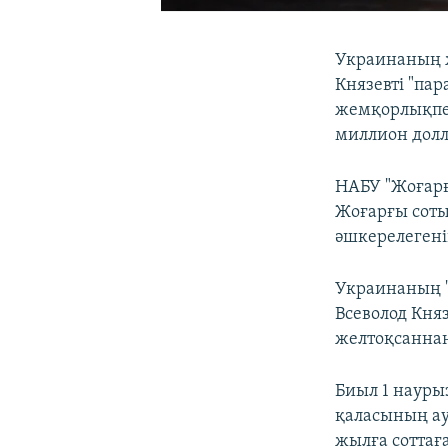
Украинаның ж
Князевті "пар
жемқорлықпен
миллион долл
НАБУ "Жоғарғ
Жоғарғы сот
әшкерелегені
Украинаның "
Всеволод Кня
желтоқсаннан
Биыл 1 наур
қаласының ау
жылға соттаға