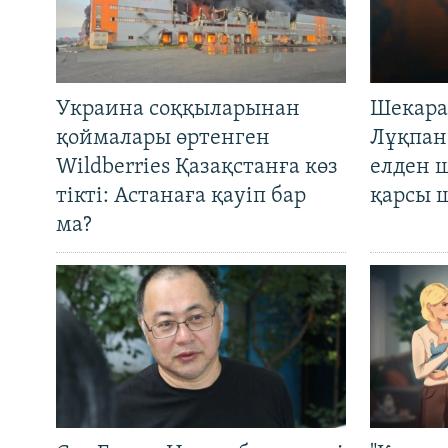
Украина соққыларынан
Шекара
қоймалары өртенген
Лұқпан
Wildberries Қазақстанға көз
елден 
тікті: Астанаға қауіп бар
қарсы 
ма?