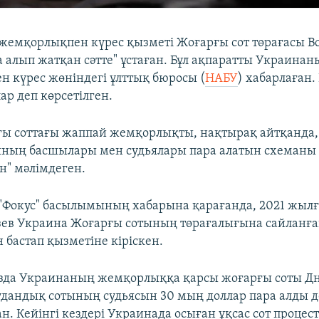
емқорлықпен күрес қызметі Жоғарғы сот төрағасы В
а алып жатқан сәтте" ұстаған. Бұл ақпаратты Украинан
 күрес жөніндегі ұлттық бюросы (
НАБУ
) хабарлаған.
ар деп көрсетілген.
ы соттағы жаппай жемқорлықты, нақтырақ айтқанда,
ының басшылары мен судьялары пара алатын схеманы
н" мәлімдеген.
Фокус" басылымының хабарына қарағанда, 2021 жылғ
зев Украина Жоғарғы сотының төрағалығына сайланға
 бастап қызметіне кіріскен.
ызда Украинаның жемқорлыққа қарсы жоғарғы соты Д
дандық сотының судьясын 30 мың доллар пара алды д
н. Кейінгі кездері Украинада осыған ұқсас сот процест