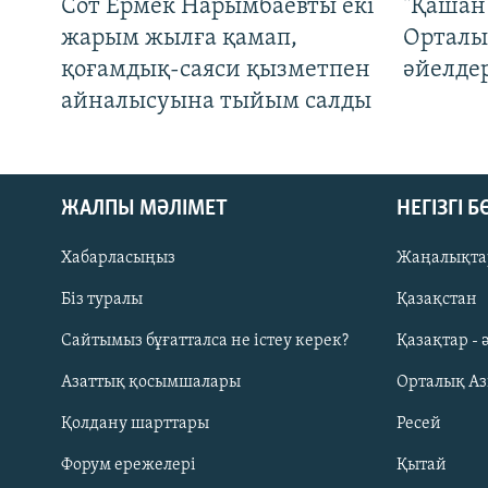
Сот Ермек Нарымбаевты екі
"Қашан 
жарым жылға қамап,
Орталы
қоғамдық-саяси қызметпен
әйелде
айналысуына тыйым салды
ЖАЛПЫ МӘЛІМЕТ
НЕГІЗГІ 
Хабарласыңыз
Жаңалықта
Біз туралы
Қазақстан
Русский
Сайтымыз бұғатталса не істеу керек?
Қазақтар - 
Азаттық қосымшалары
Орталық А
ЖАЗЫЛЫҢЫЗ
Қолдану шарттары
Ресей
Форум ережелері
Қытай