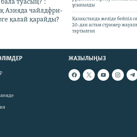
бала туасың?":
ұсынылды
қ Азияда чайлдфри-
рге қалай қарайды?
Қазақстанда желіде бейпіл с
20-дан астам стример жауап
тартылған
БӨЛІМДЕР
ЖАЗЫЛЫҢЫЗ
р
әлемде
зия