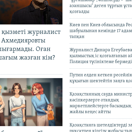
азаншысы" деген тұрғын ұста
қозғалды
Киев пен Киев облысында Рес
шабуылынан кемінде 17 адам
 қызметі журналист
тапқан
 Ахмедияровты
шығармады. Оған
Журналист Динара Егеубаева
қылмыстық іс қозғалғанын а
шағым жазған кім?
Полиция түсініктеме бермеді
Путин елден кеткен ресейлі
құқығын шектейтін заңға қо
Қазақстанның сауда министр
кәсіпкерлерге отандық
маркетплейстерге басымдық
жайлы кеңес айтты
Қазақстанға шетелдіктерді 
рұқсатпен кіргізу жобасы та