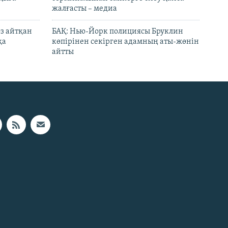
жалғасты – медиа
өз айтқан
БАҚ: Нью-Йорк полициясы Бруклин
қа
көпірінен секірген адамның аты-жөнін
айтты