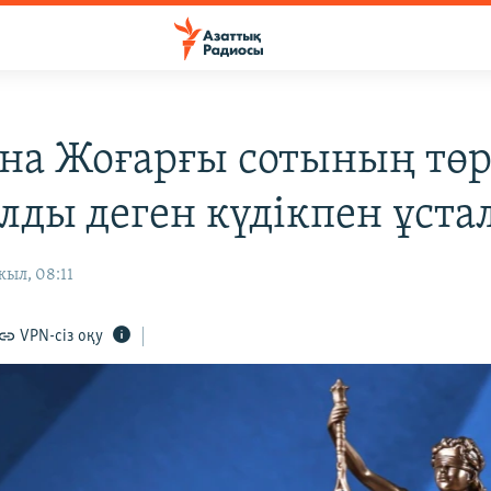
на Жоғарғы сотының төр
алды деген күдікпен ұста
ыл, 08:11
VPN-сіз оқу