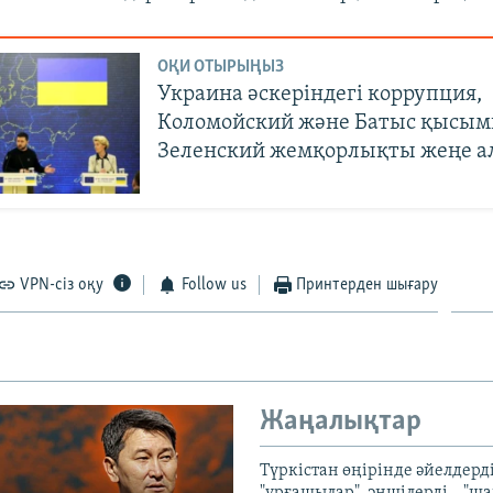
ОҚИ ОТЫРЫҢЫЗ
Украина әскеріндегі коррупция,
Коломойский және Батыс қысым
Зеленский жемқорлықты жеңе ал
VPN-сіз оқу
Follow us
Принтерден шығару
Жаңалықтар
Түркістан өңірінде әйелдерді
"ұрғашылар", әншілерді – "