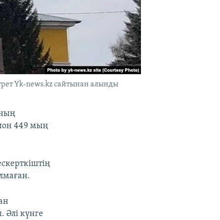
урет Yk-news.kz сайтынан алынды
ының
ион 449 мың
ескерткіштің
лмаған.
ан
. Әлі күнге