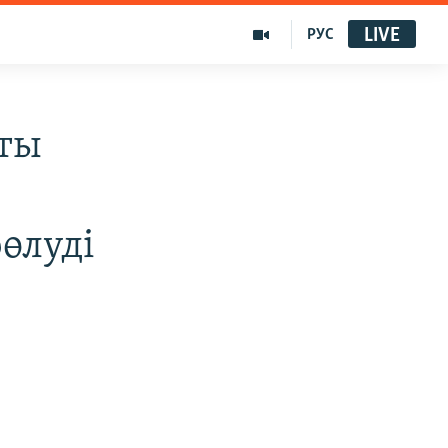
LIVE
РУС
ты
өлуді