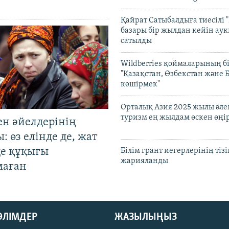
Қайрат Сатыбалдыға тиесілі "
базары бір жылдан кейін ау
сатылды
Wildberries қоймаларының бі
"Қазақстан, Өзбекстан және 
көшірмек"
Орталық Азия 2025 жылы әл
туризм ең жылдам өскен өңі
ен әйелдерінің
: өз елінде де, жат
де құқығы
Білім грант иегерлерінің тізі
жарияланды
маған
БӨЛІМДЕР
ЖАЗЫЛЫҢЫЗ