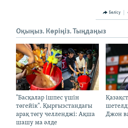
Бөлісу
Оқыңыз. Көріңіз. Тыңдаңыз
"Басқалар ішпес үшін
Қазақс
төгейік". Қырғызстандағы
шетелді
арақ төгу челленджі: Ақша
Джон ва
шашу ма әлде