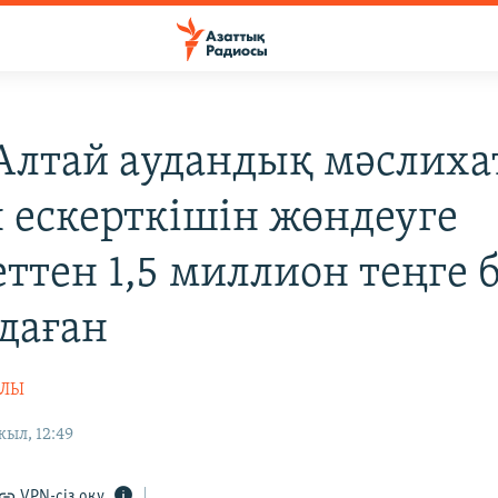
лтай аудандық мәслиха
 ескерткішін жөндеуге
ттен 1,5 миллион теңге б
даған
ҰЛЫ
ыл, 12:49
VPN-сіз оқу