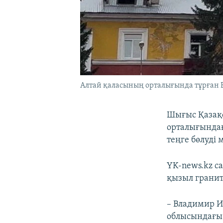
Алтай қаласының орталығында тұрған 
Шығыс Қазақс
орталығындағ
теңге бөлуді
YK-news.kz 
қызыл гранит
– Владимир И
облысындағы 