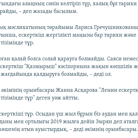
ғындағы алаңның сәнін келтіріп тұр, халық бұл тарихи
райды, – деп жазады басылым.
дық мәслихатының төрайымы Лариса Гречушникованы
туынша, ескерткіш жергілікті маңызы бар тарихи және
тізімінде тұр.
оған қалай болса солай қарауға болмайды. Саяси немес
Ескерткіш "Қазмырыш" кәсіпорнына жақын көпшілік ж
 жағдайында қалдыруға болмайды, – деді ол.
 әкімінің орынбасары Жанна Асқарова "Ленин ескертк
тізімінде тұр" деген уәж айтты.
скерткіші тұр. Осыдан үш жыл бұрын біз аудан мен қа
уданы мен орталығы 2019 жылға дейін Зырян деп аталғ
 көшенің атын ауыстырдық, – деді әкімнің орынбасары