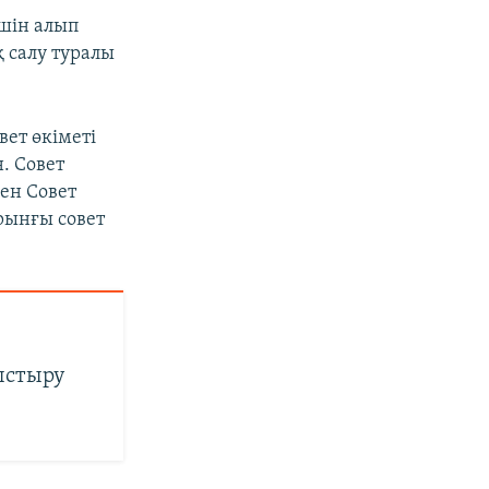
шін алып
қ салу туралы
ет өкіметі
. Совет
ен Совет
рынғы совет
.
ыстыру