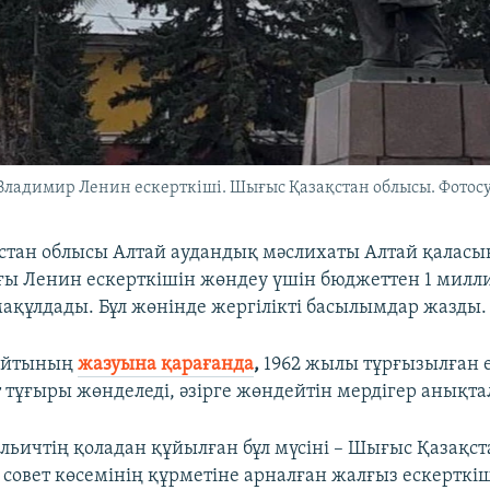
Владимир Ленин ескерткіші. Шығыс Қазақстан облысы. Фотос
тан облысы Алтай аудандық мәслихаты Алтай қалас
ы Ленин ескерткішін жөндеу үшін бюджеттен 1 милл
 мақұлдады. Бұл жөнінде жергілікті басылымдар жазды.
сайтының
жазуына қарағанда
,
1962 жылы тұрғызылған 
 тұғыры жөнделеді, әзірге жөндейтін мердігер анықта
льичтің қоладан құйылған бұл мүсіні – Шығыс Қазақст
совет көсемінің құрметіне арналған жалғыз ескерткіш