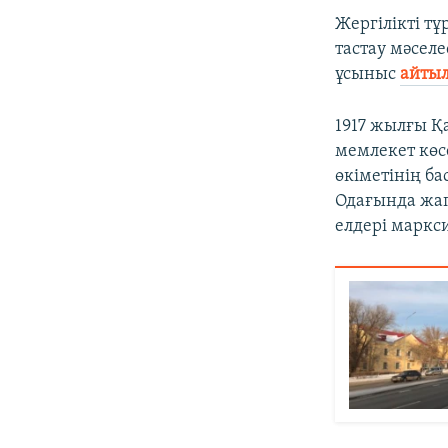
Жергілікті т
тастау мәселе
ұсыныс
айты
1917 жылғы Қ
мемлекет көс
өкіметінің б
Одағында жап
елдері маркс