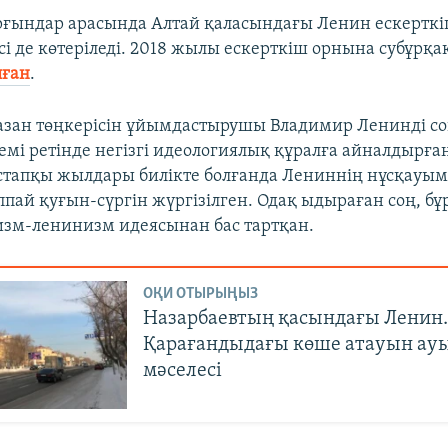
ұрғындар арасында Алтай қаласындағы Ленин ескерткі
сі де көтеріледі. 2018 жылы ескерткіш орнына субұрқа
лған
.
азан төңкерісін ұйымдастырушы Владимир Ленинді сов
емі ретінде негізгі идеологиялық құралға айналдырған
астапқы жылдары билікте болғанда Лениннің нұсқауым
пай қуғын-сүргін жүргізілген. Одақ ыдыраған соң, бұ
изм-ленинизм идеясынан бас тартқан.
ОҚИ ОТЫРЫҢЫЗ
Назарбаевтың қасындағы Ленин
Қарағандыдағы көше атауын ау
мәселесі