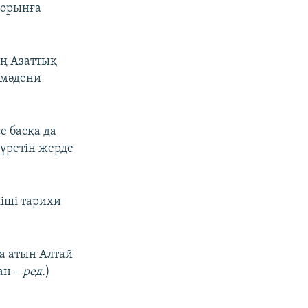
 орынға
ң Азаттық
 мәдени
е басқа да
үретін жерде
іші тарихи
ла атын Алтай
ан –
ред.
)
.