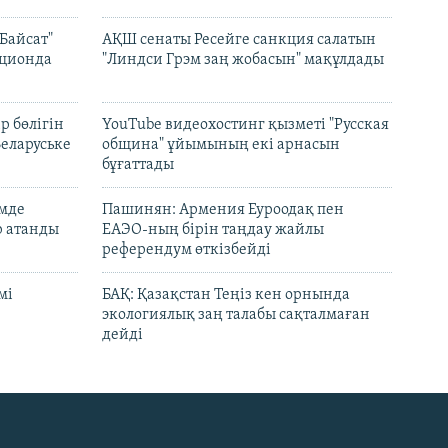
Байсат"
АҚШ сенаты Ресейге санкция салатын
кционда
"Линдси Грэм заң жобасын" мақұлдады
р бөлігін
YouTube видеохостинг қызметі "Русская
Беларуське
община" ұйымының екі арнасын
бұғаттады
емде
Пашинян: Армения Еуроодақ пен
р атанды
ЕАЭО-ның бірін таңдау жайлы
референдум өткізбейді
мі
БАҚ: Қазақстан Теңіз кен орнында
экологиялық заң талабы сақталмаған
дейді