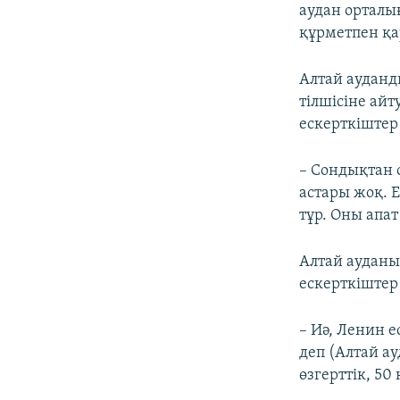
аудан орталы
құрметпен қа
Алтай аудан
тілшісіне ай
ескерткіштер 
– Сондықтан 
астары жоқ. 
тұр. Оны апат
Алтай ауданы
ескерткіштер 
– Иә, Ленин е
деп (Алтай а
өзгерттік, 50