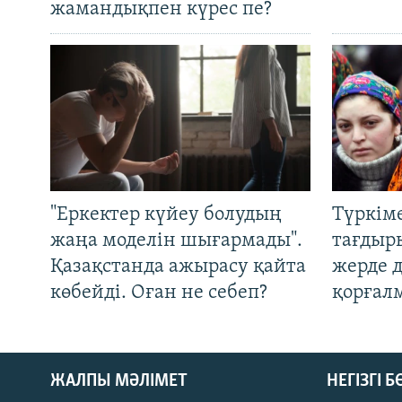
жамандықпен күрес пе?
"Еркектер күйеу болудың
Түркім
жаңа моделін шығармады".
тағдыры
Қазақстанда ажырасу қайта
жерде 
көбейді. Оған не себеп?
қорғал
ЖАЛПЫ МӘЛІМЕТ
НЕГІЗГІ 