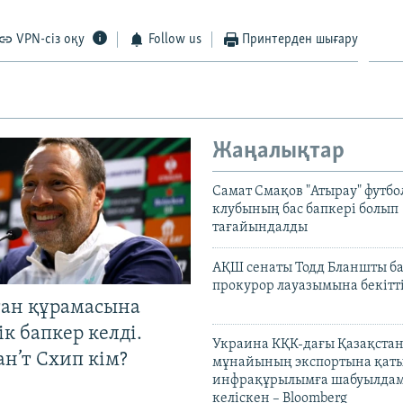
VPN-сіз оқу
Follow us
Принтерден шығару
Жаңалықтар
Самат Смақов "Атырау" футбо
клубының бас бапкері болып
тағайындалды
АҚШ сенаты Тодд Бланшты ба
прокурор лауазымына бекітт
тан құрамасына
к бапкер келді.
Украина КҚК-дағы Қазақста
н’т Схип кім?
мұнайының экспортына қаты
инфрақұрылымға шабуылдам
келіскен – Bloomberg