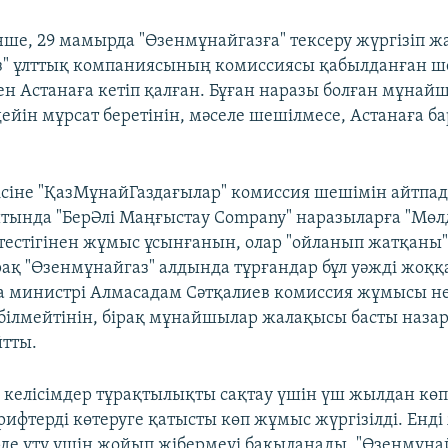
нше, 29 мамырда "Өзенмұнайгазға" тексеру жүргізіп ж
з" ұлттық компаниясының комиссиясы қабылданған ш
ен Астанаға кетіп қалған. Бұған наразы болған мұнай
дейін мұрсат беретінін, мәселе шешілмесе, Астанаға 
ісіне "ҚазМұнайГаздағылар" комиссия шешімін айтпад
тында "БерӘлі Маңғыстау Company" наразыларға "Мөл
ктестігінен жұмыс ұсынғанын, олар "ойланып жатқаны"
рақ "Өзенмұнайгаз" алдында тұрғандар бұл уәжді жоқ
а министрі Алмасадам Сәтқалиев комиссия жұмысы н
білмейтінін, бірақ мұнайшылар жалақысы басты наза
тты.
к келісімдер тұрақтылықты сақтау үшін үш жылдан көп
рифтерді көтеруге қатысты көп жұмыс жүргізілді. Енд
де ұту үшін жойып жібермеуі бақыланады. "Өзенмұна