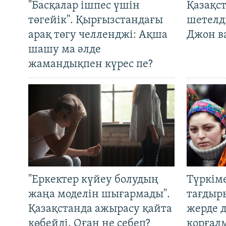
"Басқалар ішпес үшін
Қазақс
төгейік". Қырғызстандағы
шетелді
арақ төгу челленджі: Ақша
Джон ва
шашу ма әлде
жамандықпен күрес пе?
"Еркектер күйеу болудың
Түркім
жаңа моделін шығармады".
тағдыры
Қазақстанда ажырасу қайта
жерде 
көбейді. Оған не себеп?
қорғал