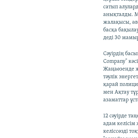
сатып алулар
анықталды. 
жалақысы, әл
басқа бақыла
деді 30 мамы
Сәуірдің бас
Company" кәс
Жаңаөзенде ж
тәулік энерг
қарай полици
мен Ақтау тұ
азаматтар ұс
12 сәуірде т
адам келісім
келіссөзді т