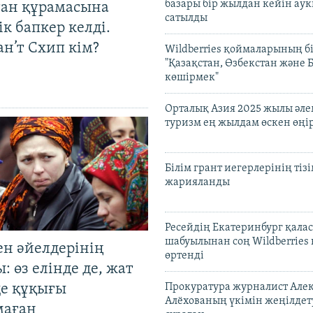
базары бір жылдан кейін ау
тан құрамасына
сатылды
к бапкер келді.
н’т Схип кім?
Wildberries қоймаларының бі
"Қазақстан, Өзбекстан және 
көшірмек"
Орталық Азия 2025 жылы әл
туризм ең жылдам өскен өңі
Білім грант иегерлерінің тізі
жарияланды
Ресейдің Екатеринбург қала
шабуылынан соң Wildberries
ен әйелдерінің
өртенді
: өз елінде де, жат
де құқығы
Прокуратура журналист Але
Алёхованың үкімін жеңілдет
маған