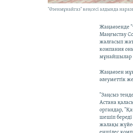
"Өзенмұнайгаз" кеңсесі алдында нараз
Жаңаөзенде "
Маңғыстау C
жалғасып жат
компания оны
мұнайшылар 
Жаңаөзен мұ
әлеуметтік ж
"Заңсыз тенде
Астана қалас
органдар, "Қ
шешіп береді
жалақы жүйес
еншілес компа