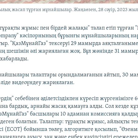
ылық жасап тұрған мұнайшылар. Жаңаөзен, 28 сәуір, 2023 жыл
тұрақты жұмыс пен бірдей жалақы" талап етіп тұрған "
ompany" кәсіпорнының бұрынғы мұнайшыларының нар
ыр. "ҚазМұнайГаз" тексеруі 29 мамырда аяқталғаныме
ң шешімін әлі жариялаған жоқ. Бұл жөнінде 31 мамы
хабарлады.
найшылары талаптары орындалмағанын айтып, 30 м
еліде видеоүндеу жариялаған.
рдің" себебінен әділетсіздікпен күресіп жүргенімізге 
ына бардық, арнайы жасақ қамауға алды. Сол кезде қ
азМұнайГаз" басшылары 10 адамнан комиссияға қалды
 деген болатын. Талаптар: тұрақты жұмыс, айлықты тен
і (ЕСОТ) бойынша төлеу, алгоритмге қосылып, "Өзенм
нияларға ауысу, заң және еңбек қауіпсіздігі ережелер