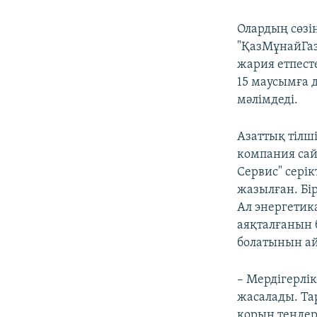
Олардың сөзі
"ҚазМұнайГа
жария етпест
15 маусымға 
мәлімдеді.
Азаттық тілш
компания сай
Сервис" сері
жазылған. Бі
Ал энергетик
аяқталғанын 
болатынын ай
– Мердігерлі
жасалады. Та
қорын тендер