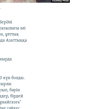
.
БерӘлі
азылығы әлі
н, ұлттық
рда Азаттыққа
амырда
60 күн болды.
ұзырлы
рып, бәрін
дер, бірдей
ұнайгазға"
іне сәйкес