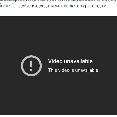
олды", – дейді видеода талапты оқып тұрған адам.