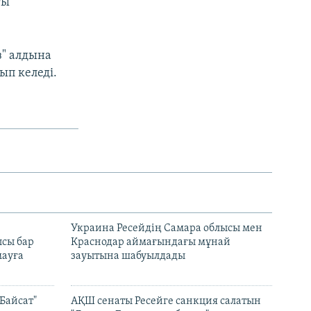
ғы
" алдына
ып келеді.
н
Украина Ресейдің Самара облысы мен
сы бар
Краснодар аймағындағы мұнай
ауға
зауытына шабуылдады
Байсат"
АҚШ сенаты Ресейге санкция салатын