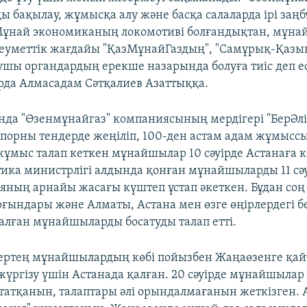
ды бақылау, жұмысқа алу және басқа салаларда ірі за
Мұнай экономиканың локомотиві болғандықтан, мұн
еуметтік жағдайы "ҚазМұнайГаздың", "Самұрық-Қазы
ушы органдардың ерекше назарында болуға тиіс деп ес
рда Алмасадам Сәтқалиев Азаттыққа.
ында "Өзенмұнайгаз" компаниясының мердігері "БерӘл
іпорны тендерде жеңіліп, 100-ден астам адам жұмыссы
ұмыс талап кеткен мұнайшылар 10 сәуірде Астанаға ке
етика министрлігі алдында қонған мұнайшыларды 11 сә
яның арнайы жасағы күштеп ұстап әкеткен. Бұдан со
рғындары және Алматы, Астана мен өзге өңірлердегі б
талған мұнайшыларды босатуды талап етті.
аңертең мұнайшылардың көбі пойызбен Жаңаөзенге қай
 жүргізу үшін Астанада қалған. 20 сәуірде мұнайшыла
оқтатқанын, талаптары әлі орындалмағанын жеткізген.