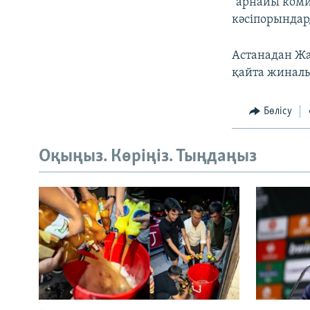
"арнайы коми
кәсіпорындар
Астанадан Жа
қайта жиналы
Бөлісу
Оқыңыз. Көріңіз. Тыңдаңыз