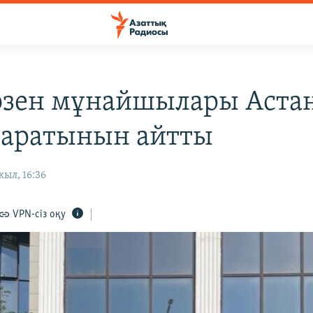
зен мұнайшылары Астан
баратынын айтты
ыл, 16:36
VPN-сіз оқу