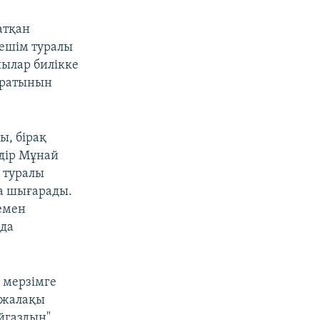
атқан
ешім туралы
шылар билікке
баратынын
ы, бірақ
дір Мұнай
 туралы
қа шығарады.
емен
рда
 мерзімге
і жалақы
йгаздың"