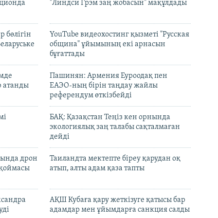
кционда
"Линдси Грэм заң жобасын" мақұлдады
р бөлігін
YouTube видеохостинг қызметі "Русская
Беларуське
община" ұйымының екі арнасын
бұғаттады
емде
Пашинян: Армения Еуроодақ пен
р атанды
ЕАЭО-ның бірін таңдау жайлы
референдум өткізбейді
мі
БАҚ: Қазақстан Теңіз кен орнында
экологиялық заң талабы сақталмаған
дейді
сында дрон
Таиландта мектепте біреу қарудан оқ
 қоймасы
атып, алты адам қаза тапты
ксандра
АҚШ Кубаға қару жеткізуге қатысы бар
уді
адамдар мен ұйымдарға санкция салды