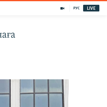
LIVE
РУС
аға