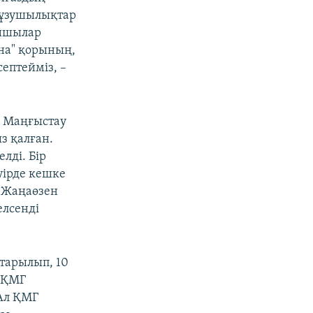
ңбұзушылықтар
айшылар
на" қорының,
ептейміз, –
і Маңғыстау
з қалған.
лді. Бір
уірде кешке
ң Жаңаөзен
елсенді
тарылып, 10
р ҚМГ
 Ал ҚМГ