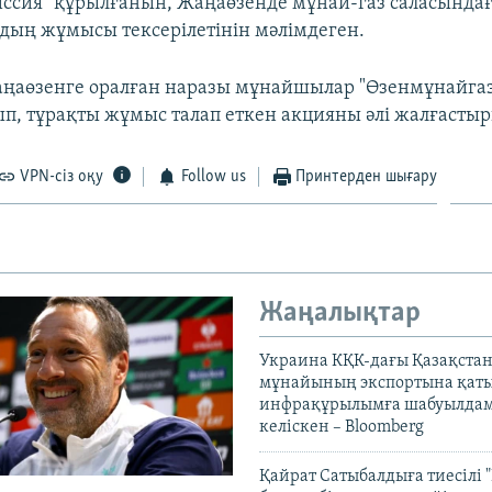
ссия" құрылғанын, Жаңаөзенде мұнай-газ саласында
дың жұмысы тексерілетінін мәлімдеген.
ңаөзенге оралған наразы мұнайшылар "Өзенмұнайгаз
п, тұрақты жұмыс талап еткен акцияны әлі жалғастыр
VPN-сіз оқу
Follow us
Принтерден шығару
Жаңалықтар
Украина КҚК-дағы Қазақста
мұнайының экспортына қаты
инфрақұрылымға шабуылдам
келіскен – Bloomberg
Қайрат Сатыбалдыға тиесілі "