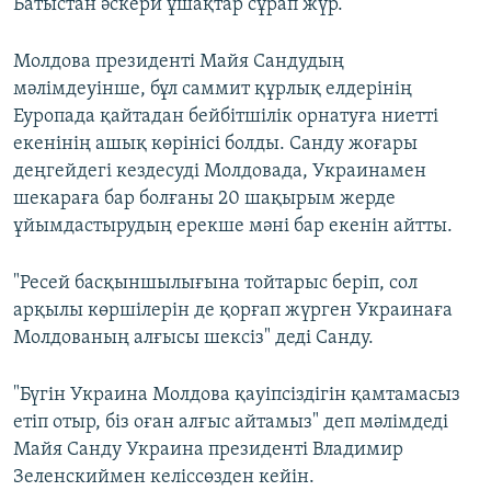
Батыстан әскери ұшақтар сұрап жүр.
Молдова президенті Майя Сандудың
мәлімдеуінше, бұл саммит құрлық елдерінің
Еуропада қайтадан бейбітшілік орнатуға ниетті
екенінің ашық көрінісі болды. Санду жоғары
деңгейдегі кездесуді Молдовада, Украинамен
шекараға бар болғаны 20 шақырым жерде
ұйымдастырудың ерекше мәні бар екенін айтты.
"Ресей басқыншылығына тойтарыс беріп, сол
арқылы көршілерін де қорғап жүрген Украинаға
Молдованың алғысы шексіз" деді Санду.
"Бүгін Украина Молдова қауіпсіздігін қамтамасыз
етіп отыр, біз оған алғыс айтамыз" деп мәлімдеді
Майя Санду Украина президенті Владимир
Зеленскиймен келіссөзден кейін.