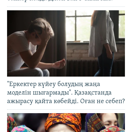
"Еркектер күйеу болудың жаңа
моделін шығармады". Қазақстанда
ажырасу қайта көбейді. Оған не себеп?