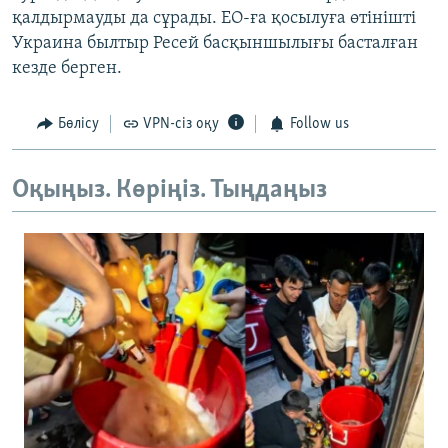
қалдырмауды да сұрады. ЕО-ға қосылуға өтінішті
Украина былтыр Ресей басқыншылығы басталған
кезде берген.
Бөлісу
VPN-сіз оқу
Follow us
Оқыңыз. Көріңіз. Тыңдаңыз