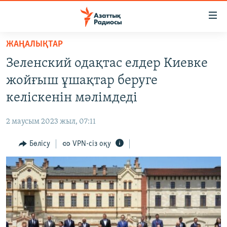
Accessibility
links
Skip
ЖАҢАЛЫҚТАР
to
ЖАҢАЛЫҚТАР
Зеленский одақтас елдер Киевке
main
САЯСАТ
content
жойғыш ұшақтар беруге
AZATTYQTV
Skip
келіскенін мәлімдеді
to
ҚАҢТАР ОҚИҒАСЫ
main
2 маусым 2023 жыл, 07:11
АДАМ ҚҰҚЫҚТАРЫ
Navigation
Skip
Бөлісу
VPN-сіз оқу
ӘЛЕУМЕТ
to
ӘЛЕМ
Search
АРНАЙЫ ЖОБАЛАР
Русский