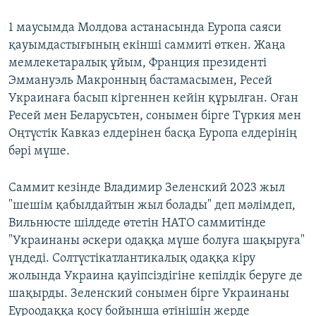
1 маусымда Молдова астанасында Еуропа саяси
қауымдастығының екінші саммиті өткен. Жаңа
мемлекетаралық ұйым, Франция президенті
Эммануэль Макронның бастамасымен, Ресей
Украинаға басып кіргеннен кейін құрылған. Оған
Ресей мен Беларусьтен, сонымен бірге Түркия мен
Оңтүстік Кавказ елдерінен басқа Еуропа елдерінің
бәрі мүше.
Саммит кезінде Владимир Зеленский 2023 жыл
"шешім қабылдайтын жыл болады" деп мәлімдеп,
Вильнюсте шілдеде өтетін НАТО саммитінде
"Украинаны әскери одаққа мүше болуға шақыруға"
үндеді. Солтүстікатлантикалық одаққа кіру
жолында Украина қауіпсіздігіне кепілдік беруге де
шақырды. Зеленский сонымен бірге Украинаны
Еуроодаққа қосу бойынша өтінішін жерде