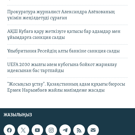
Прокуратура журналист Александра Алёхованың
үкімін жеңілдетуді сұраған
АҚШ Кубаға қару жеткізуге қатысы бар адамдар мен
ұйымдарға санкция салды
Ұлыбритания Ресейдің алты банкіне санкция салды
UEFA 2030 жылғы әлем кубогына бойкот жариялау
идеясынан бас тартпайды
"Жосықсыз ұстау". Қазақстанның адам құқығы бюросы
Ермек Нарымбаев жайлы мәлімдеме жасады
ЖАЗЫЛЫҢЫЗ