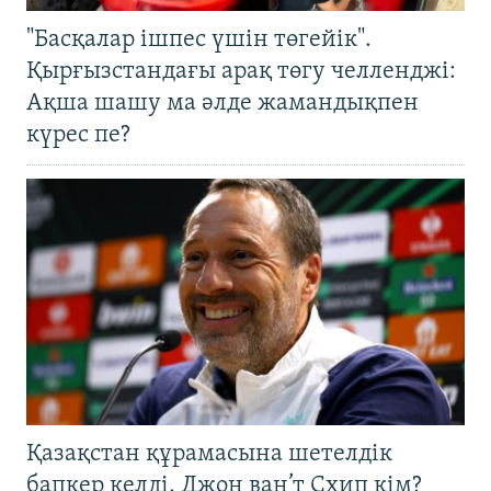
"Басқалар ішпес үшін төгейік".
Қырғызстандағы арақ төгу челленджі:
Ақша шашу ма әлде жамандықпен
күрес пе?
Қазақстан құрамасына шетелдік
бапкер келді. Джон ван’т Схип кім?