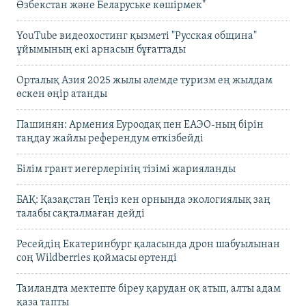
Өзбекстан және Беларуське көшірмек"
YouTube видеохостинг қызметі "Русская община"
ұйымының екі арнасын бұғаттады
Орталық Азия 2025 жылы әлемде туризм ең жылдам
өскен өңір атанды
Пашинян: Армения Еуроодақ пен ЕАЭО-ның бірін
таңдау жайлы референдум өткізбейді
Білім грант иегерлерінің тізімі жарияланды
БАҚ: Қазақстан Теңіз кен орнында экологиялық заң
талабы сақталмаған дейді
Ресейдің Екатеринбург қаласында дрон шабуылынан
соң Wildberries қоймасы өртенді
Таиландта мектепте біреу қарудан оқ атып, алты адам
қаза тапты