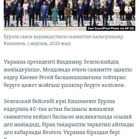
ЖАЗЫЛЫҢЫЗ
Басқа тілдерде
Еуропа саяси қауымдастығы саммитіне қатысушылар.
Кишинев, 1 маусым, 2023 жыл.
Украина президенті Владимир Зеленскийдің
мәлімдеуінше, Молдовада өткен саммитте одақтас
елдер Киевке Ресей басқыншылығына тойтарыс
беруге қажет жойғыш ұшақтар беруге келіскен.
Зеленский бейсенбі күні Кишиневте Еуропа
елдерінің 40-тан астам басшысы жиналған
саммиттен кейінгі баспасөз мәслихатында осылай
деп мәлімдеді, бірақ тақырыпты тарқатып айтпады
деп хабарлады Reuters. Украина біраздан бері