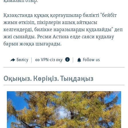
қамалып отыр.
Қазақстанда құқық қорғаушылар билікті "бейбіт
жиын өткізіп, пікірлерін ашық айтқысы
келгендерді, билікке наразыларды қудалайды" деп
жиі сынайды. Ресми Астана елде саяси қудалау
барын жоққа шығарады.
Бөлісу
VPN-сіз оқу
Follow us
Оқыңыз. Көріңіз. Тыңдаңыз