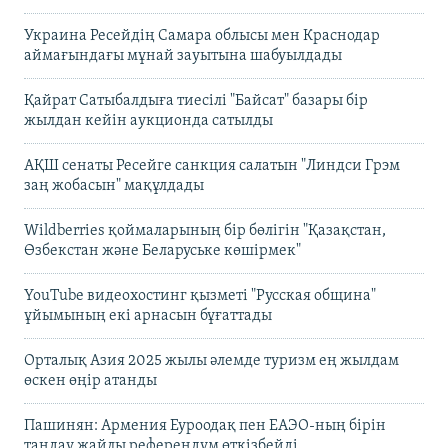
Украина Ресейдің Самара облысы мен Краснодар
аймағындағы мұнай зауытына шабуылдады
Қайрат Сатыбалдыға тиесілі "Байсат" базары бір
жылдан кейін аукционда сатылды
АҚШ сенаты Ресейге санкция салатын "Линдси Грэм
заң жобасын" мақұлдады
Wildberries қоймаларының бір бөлігін "Қазақстан,
Өзбекстан және Беларуське көшірмек"
YouTube видеохостинг қызметі "Русская община"
ұйымының екі арнасын бұғаттады
Орталық Азия 2025 жылы әлемде туризм ең жылдам
өскен өңір атанды
Пашинян: Армения Еуроодақ пен ЕАЭО-ның бірін
таңдау жайлы референдум өткізбейді