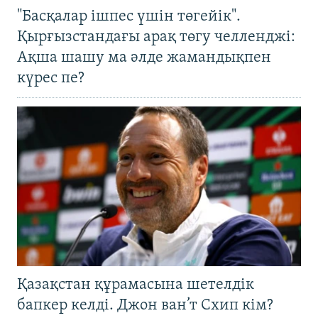
"Басқалар ішпес үшін төгейік".
Қырғызстандағы арақ төгу челленджі:
Ақша шашу ма әлде жамандықпен
күрес пе?
Қазақстан құрамасына шетелдік
бапкер келді. Джон ван’т Схип кім?