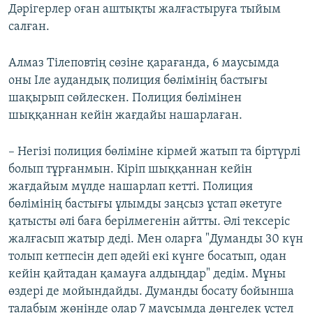
Дәрігерлер оған аштықты жалғастыруға тыйым
салған.
Алмаз Тілеповтің сөзіне қарағанда, 6 маусымда
оны Іле аудандық полиция бөлімінің бастығы
шақырып сөйлескен. Полиция бөлімінен
шыққаннан кейін жағдайы нашарлаған.
– Негізі полиция бөліміне кірмей жатып та біртүрлі
болып тұрғанмын. Кіріп шыққаннан кейін
жағдайым мүлде нашарлап кетті. Полиция
бөлімінің бастығы ұлымды заңсыз ұстап әкетуге
қатысты әлі баға берілмегенін айтты. Әлі тексеріс
жалғасып жатыр деді. Мен оларға "Думанды 30 күн
толып кетпесін деп әдейі екі күнге босатып, одан
кейін қайтадан қамауға алдыңдар" дедім. Мұны
өздері де мойындайды. Думанды босату бойынша
талабым жөнінде олар 7 маусымда дөңгелек үстел