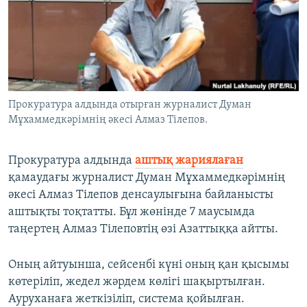
ЖАЗЫЛЫҢЫЗ
Басқа тілдерде
Прокуратура алдында отырған журналист Думан
Мұхаммедкәрімнің әкесі Алмаз Тілепов.
Прокуратура алдында
аштық жариялаған
қамаудағы журналист Думан Мұхаммедкәрімнің
әкесі Алмаз Тілепов денсаулығына байланысты
аштықты тоқтатты. Бұл жөнінде 7 маусымда
таңертең Алмаз Тілеповтің өзі Азаттыққа айтты.
Оның айтуынша, сейсенбі күні оның қан қысымы
көтеріліп, жедел жәрдем көлігі шақыртылған.
Ауруханаға жеткізіліп, система қойылған.