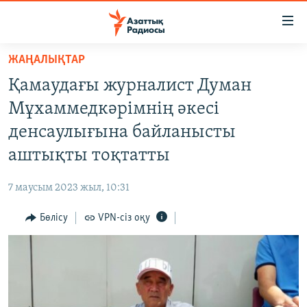
Accessibility
links
Skip
ЖАҢАЛЫҚТАР
to
ЖАҢАЛЫҚТАР
Қамаудағы журналист Думан
main
САЯСАТ
content
Мұхаммедкәрімнің әкесі
AZATTYQTV
Skip
денсаулығына байланысты
to
ҚАҢТАР ОҚИҒАСЫ
аштықты тоқтатты
main
АДАМ ҚҰҚЫҚТАРЫ
Navigation
7 маусым 2023 жыл, 10:31
Skip
ӘЛЕУМЕТ
to
Бөлісу
VPN-сіз оқу
ӘЛЕМ
Search
АРНАЙЫ ЖОБАЛАР
Русский