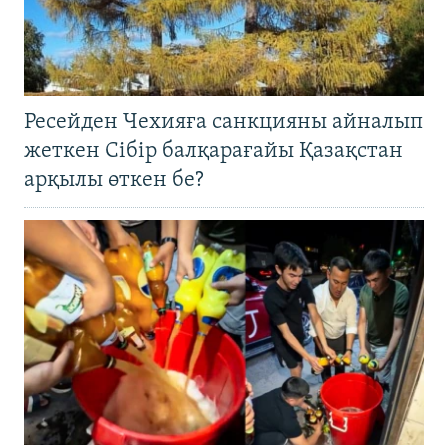
Ресейден Чехияға санкцияны айналып
жеткен Сібір балқарағайы Қазақстан
арқылы өткен бе?