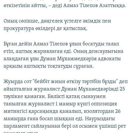
өткізетінін айтты, – деді Алмаз Тілепов Азаттыққа.
Оның сөзінше, дөңгелек үстелге әкімдік пен
прокуратура өкілдері де қатыспақ.
Бұған дейін Алмаз Тілепов ұлын босатуды талап
етіп, аштық жариялаған еді. Оның денсаулығына
алаңдаған ұлы Думан Мұхаммедкәрім адвокаты
арқылы аштықты тоқтатуды сұраған.
Жуырда сот "бейбіт жиын өткізу тәртібін бұзды" деп
айыпталған журналист Думан Мұхамедкәрімді 25
тәулікке қамаған. Билікті қатаң сынаумен
танылған журналист 1 мамыр күнгі оппозиция
митингісі қарсаңында қамалып, изолятордан 26
мамырда ғана босап шыққан еді. Наурыздағы
парламент сайлауынан бері ол осымен үшінші рет