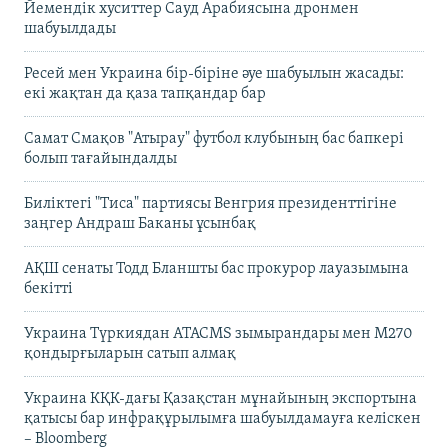
Йемендік хуситтер Сауд Арабиясына дронмен
шабуылдады
Ресей мен Украина бір-біріне әуе шабуылын жасады:
екі жақтан да қаза тапқандар бар
Самат Смақов "Атырау" футбол клубының бас бапкері
болып тағайындалды
Биліктегі "Тиса" партиясы Венгрия президенттігіне
заңгер Андраш Баканы ұсынбақ
АҚШ сенаты Тодд Бланшты бас прокурор лауазымына
бекітті
Украина Түркиядан ATACMS зымырандары мен M270
қондырғыларын сатып алмақ
Украина КҚК-дағы Қазақстан мұнайының экспортына
қатысы бар инфрақұрылымға шабуылдамауға келіскен
– Bloomberg