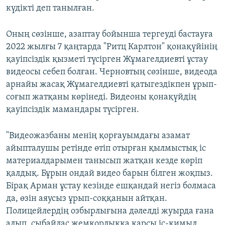
күдікті деп танылған.
Оның сөзінше, азаптау бойынша тергеуді бастауға
2022 жылғы 7 қаңтарда "Ритц Карлтон" қонақүйінің
қауіпсіздік қызметі түсірген Жұмагелдиевті ұстау
видеосы себеп болған. Черновтың сөзінше, видеода
арнайы жасақ Жұмагелдиевті қатыгездікпен ұрып-
соғып жатқаны көрінеді. Видеоны қонақүйдің
қауіпсіздік мамандары түсірген.
"Видеожазбаны менің қорғауымдағы азамат
айыпталушы ретінде өтіп отырған қылмыстық іс
материалдарымен танысып жатқан кезде көріп
қалдық. Бұрын ондай видео барын білген жоқпыз.
Бірақ Арман ұстау кезінде ешқандай негіз болмаса
да, өзін аяусыз ұрып-соққанын айтқан.
Полицейлердің озбырлығына дәлелді жуырда ғана
алып, сыбайлас жемқорлыққа қарсы іс-қимыл