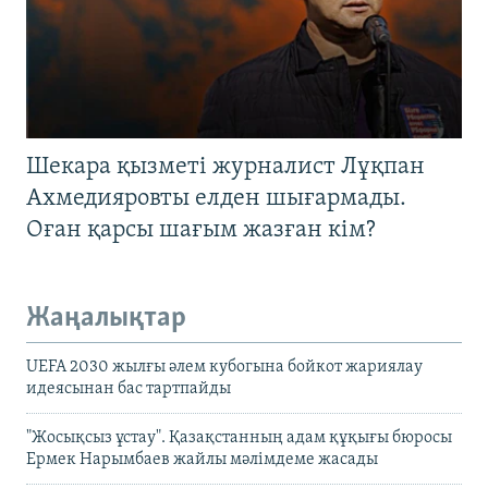
Шекара қызметі журналист Лұқпан
Ахмедияровты елден шығармады.
Оған қарсы шағым жазған кім?
Жаңалықтар
UEFA 2030 жылғы әлем кубогына бойкот жариялау
идеясынан бас тартпайды
"Жосықсыз ұстау". Қазақстанның адам құқығы бюросы
Ермек Нарымбаев жайлы мәлімдеме жасады