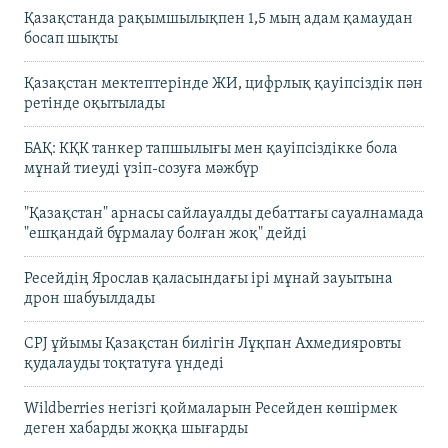
Қазақстанда рақымшылықпен 1,5 мың адам қамаудан
босап шықты
Қазақстан мектептерінде ЖИ, цифрлық қауіпсіздік пән
ретінде оқытылады
БАҚ: КҚК танкер тапшылығы мен қауіпсіздікке бола
мұнай тиеуді үзіп-созуға мәжбүр
"Қазақстан" арнасы сайлауалды дебаттағы сауалнамада
"ешқандай бұрмалау болған жоқ" дейді
Ресейдің Ярослав қаласындағы ірі мұнай зауытына
дрон шабуылдады
CPJ ұйымы Қазақстан билігін Лұқпан Ахмедияровты
қудалауды тоқтатуға үндеді
Wildberries негізгі қоймаларын Ресейден көшірмек
деген хабарды жоққа шығарды