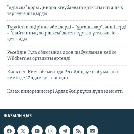
"Әділ сөз" қоры Динара Егеубаеваға қатысты істі ашық
тергеуге шақырды
Түркістан өңірінде әйелдерді – "ұрғашылар", әншілерді
– "шайтанның жаршысы" деген тұрғын ұсталып, іс
қозғалды
Ресейдің Тула облысында дрон шабуылынан кейін
Wildberries орталығы өртенді
Киев пен Киев облысында Ресейдің әуе шабуылынан
кемінде 17 адам қаза тапқан
Қазақ кинорежиссері Ардақ Әмірқұлов дүниеден өтті
ЖАЗЫЛЫҢЫЗ