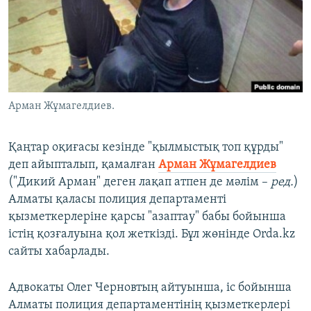
ЖАЗЫЛЫҢЫЗ
Басқа тілдерде
Арман Жұмагелдиев.
Қаңтар оқиғасы кезінде "қылмыстық топ құрды"
деп айыпталып, қамалған
Арман Жұмагелдиев
("Дикий Арман" деген лақап атпен де мәлім –
ред.
)
Алматы қаласы полиция департаменті
қызметкерлеріне қарсы "азаптау" бабы бойынша
істің қозғалуына қол жеткізді. Бұл жөнінде Orda.kz
сайты хабарлады.
Адвокаты Олег Черновтың айтуынша, іс бойынша
Алматы полиция департаментінің қызметкерлері