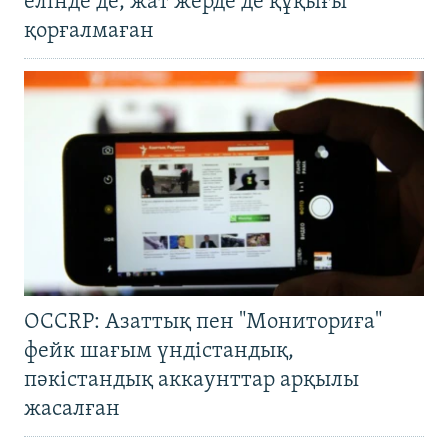
елінде де, жат жерде де құқығы
қорғалмаған
OCCRP: Азаттық пен "Мониториға"
фейк шағым үндістандық,
пәкістандық аккаунттар арқылы
жасалған