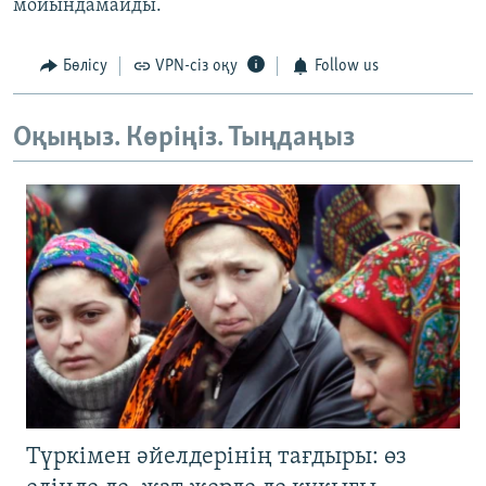
мойындамайды.
Бөлісу
VPN-сіз оқу
Follow us
Оқыңыз. Көріңіз. Тыңдаңыз
Түркімен әйелдерінің тағдыры: өз