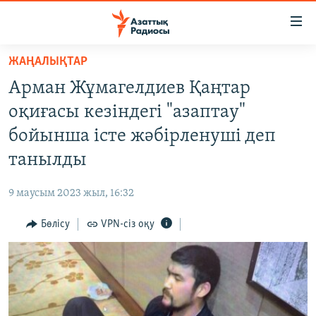
Accessibility
links
Skip
ЖАҢАЛЫҚТАР
to
ЖАҢАЛЫҚТАР
Арман Жұмагелдиев Қаңтар
main
САЯСАТ
content
оқиғасы кезіндегі "азаптау"
AZATTYQTV
Skip
бойынша істе жәбірленуші деп
to
ҚАҢТАР ОҚИҒАСЫ
танылды
main
АДАМ ҚҰҚЫҚТАРЫ
Navigation
9 маусым 2023 жыл, 16:32
Skip
ӘЛЕУМЕТ
to
Бөлісу
VPN-сіз оқу
ӘЛЕМ
Search
АРНАЙЫ ЖОБАЛАР
Русский