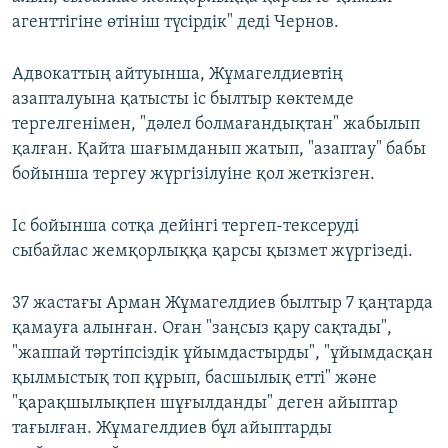
агенттігіне өтініш түсірдік" деді Чернов.
Адвокаттың айтуынша, Жұмагелдиевтің
азапталуына қатысты іс былтыр көктемде
тергелгенімен, "дәлел болмағандықтан" жабылып
қалған. Қайта шағымданып жатып, "азаптау" бабы
бойынша тергеу жүргізілуіне қол жеткізген.
Іс бойынша сотқа дейінгі тергеп-тексеруді
сыбайлас жемқорлыққа қарсы қызмет жүргізеді.
37 жастағы Арман Жұмагелдиев былтыр 7 қаңтарда
қамауға алынған. Оған "заңсыз қару сақтады",
"жаппай тәртіпсіздік ұйымдастырды", "ұйымдасқан
қылмыстық топ құрып, басшылық етті" және
"қарақшылықпен шұғылданды" деген айыптар
тағылған. Жұмагелдиев бұл айыптарды