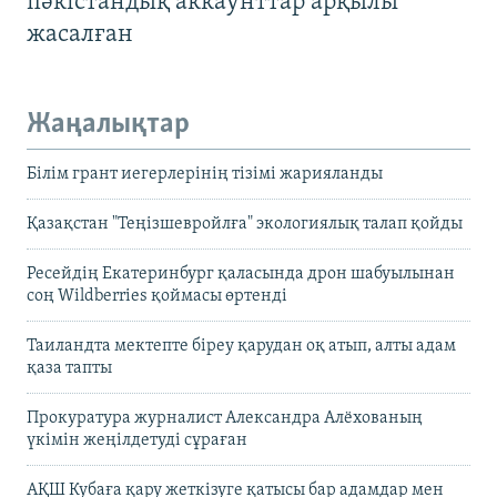
пәкістандық аккаунттар арқылы
жасалған
Жаңалықтар
Білім грант иегерлерінің тізімі жарияланды
Қазақстан "Теңізшевройлға" экологиялық талап қойды
Ресейдің Екатеринбург қаласында дрон шабуылынан
соң Wildberries қоймасы өртенді
Таиландта мектепте біреу қарудан оқ атып, алты адам
қаза тапты
Прокуратура журналист Александра Алёхованың
үкімін жеңілдетуді сұраған
АҚШ Кубаға қару жеткізуге қатысы бар адамдар мен