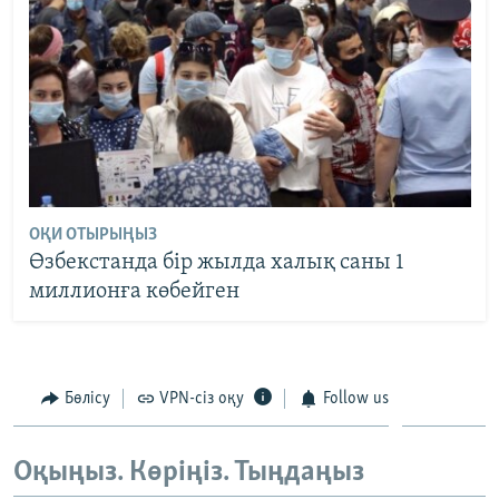
ОҚИ ОТЫРЫҢЫЗ
Өзбекстанда бір жылда халық саны 1
миллионға көбейген
Бөлісу
VPN-сіз оқу
Follow us
Оқыңыз. Көріңіз. Тыңдаңыз