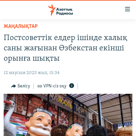
Accessibility
links
Skip
ЖАҢАЛЫҚТАР
to
ЖАҢАЛЫҚТАР
Постсоветтік елдер ішінде халық
main
САЯСАТ
content
саны жағынан Өзбекстан екінші
AZATTYQTV
Skip
орынға шықты
to
ҚАҢТАР ОҚИҒАСЫ
main
12 маусым 2023 жыл, 15:34
АДАМ ҚҰҚЫҚТАРЫ
Navigation
Skip
Бөлісу
VPN-сіз оқу
ӘЛЕУМЕТ
to
ӘЛЕМ
Search
АРНАЙЫ ЖОБАЛАР
Русский