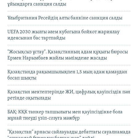
ұйымдарға санкция салды
Ұлыбритания Ресейдің алты банкіне санкция салды
UEFA 2030 жылғы әлем кубогына бойкот жариялау
идеясынан бас тартпайды
"Жосықсыз ұстау". Қазақстанның адам құқығы бюросы
Ермек Нарымбаев жайлы мәлімдеме жасады
Қазақстанда рақымшылықпен 1,5 мың адам қамаудан
босап шықты
Қазақстан мектептерінде ЖИ, цифрлық қауіпсіздік пән
ретінде оқытылады
БАҚ: КҚК танкер тапшылығы мен қауіпсіздікке бола
мұнай тиеуді үзіп-созуға мәжбүр
"Қазақстан" арнасы сайлауалды дебаттағы сауалнамада