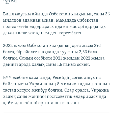
тұр еді.
Биыл маусым айында Өзбекстан халқының саны 36
миллион адамнан асқан. Мақалада Өзбекстан
постсоветтік елдер арасында ең жас әрі қарқынды
дамып келе жатқан ел деп көрсетілген.
2022 жылы Өзбекстан халқының орта жасы 29,1
болса, бір әйелге шаққанда туу саны 2,33 бала
болған. Соның есебінен 2021 жылдан 2022 жылға
дейінгі арада халық саны 1,6 пайыз өскен.
БҰҰ есебіне қарағанда, Ресейдің соғыс ашуына
байланысты Украинаның 8 миллион адамы отанын
тастап кетуге мәжбүр болған. Олар оралса, Украина
халық саны жөнінен постсоветтік елдер арасында
қайтадан екінші орынға шыға алады.