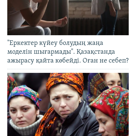
"Еркектер күйеу болудың жаңа
моделін шығармады". Қазақстанда
ажырасу қайта көбейді. Оған не себеп?