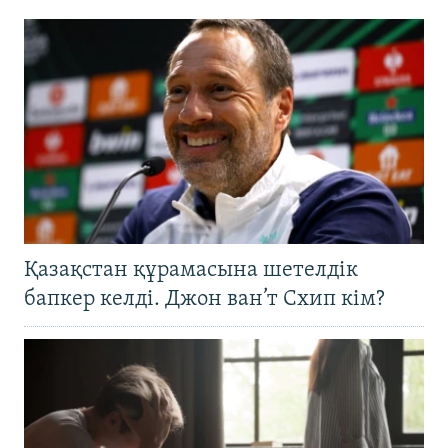
Қазақстан құрамасына шетелдік
бапкер келді. Джон ван’т Схип кім?