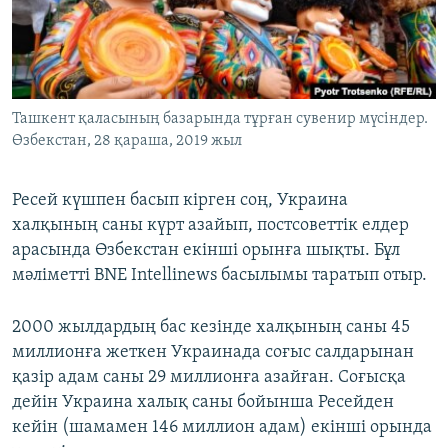
ЖАЗЫЛЫҢЫЗ
Басқа тілдерде
Ташкент қаласының базарында тұрған сувенир мүсіндер.
Өзбекстан, 28 қараша, 2019 жыл
Ресей күшпен басып кірген соң, Украина
халқының саны күрт азайып, постсоветтік елдер
арасында Өзбекстан екінші орынға шықты. Бұл
мәліметті BNE Intellinews басылымы таратып отыр.
2000 жылдардың бас кезінде халқының саны 45
миллионға жеткен Украинада соғыс салдарынан
қазір адам саны 29 миллионға азайған. Соғысқа
дейін Украина халық саны бойынша Ресейден
кейін (шамамен 146 миллион адам) екінші орында