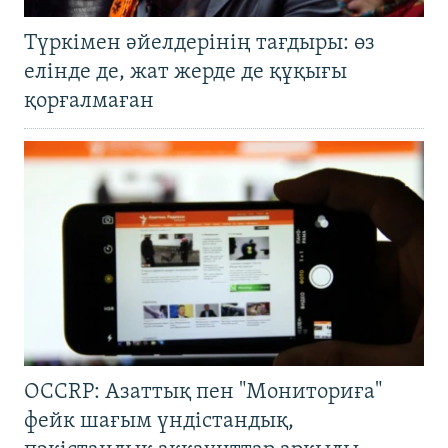
Түркімен әйелдерінің тағдыры: өз
елінде де, жат жерде де құқығы
қорғалмаған
OCCRP: Азаттық пен "Мониториға"
фейк шағым үндістандық,