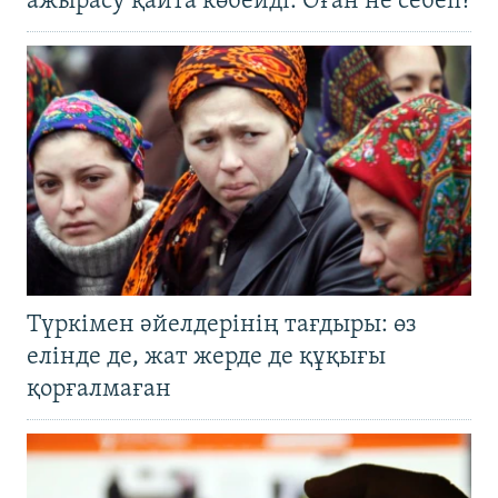
ажырасу қайта көбейді. Оған не себеп?
Түркімен әйелдерінің тағдыры: өз
елінде де, жат жерде де құқығы
қорғалмаған