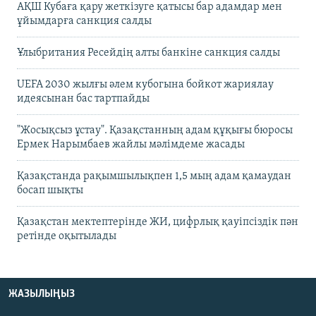
АҚШ Кубаға қару жеткізуге қатысы бар адамдар мен
ұйымдарға санкция салды
Ұлыбритания Ресейдің алты банкіне санкция салды
UEFA 2030 жылғы әлем кубогына бойкот жариялау
идеясынан бас тартпайды
"Жосықсыз ұстау". Қазақстанның адам құқығы бюросы
Ермек Нарымбаев жайлы мәлімдеме жасады
Қазақстанда рақымшылықпен 1,5 мың адам қамаудан
босап шықты
Қазақстан мектептерінде ЖИ, цифрлық қауіпсіздік пән
ретінде оқытылады
ЖАЗЫЛЫҢЫЗ