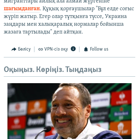
мигранттары айлық ала алмай жүргеніне
шағымданған
. Құқық қорғаушылар "Бұл елде соғыс
жүріп жатыр. Егер олар тұтқынға түссе, Украина
заңдары мен халықаралық нормалар бойынша
жазаға тартылады" деп айтқан.
Бөлісу
VPN-сіз оқу
Follow us
Оқыңыз. Көріңіз. Тыңдаңыз