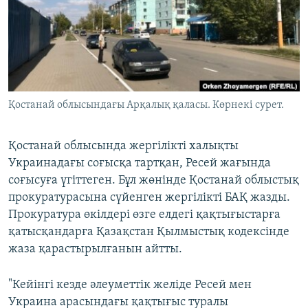
ЖАЗЫЛЫҢЫЗ
Басқа тілдерде
Қостанай облысындағы Арқалық қаласы. Көрнекі сурет.
Қостанай облысында жергілікті халықты
Украинадағы соғысқа тартқан, Ресей жағында
соғысуға үгіттеген. Бұл жөнінде Қостанай облыстық
прокуратурасына сүйенген жергілікті БАҚ жазды.
Прокуратура өкілдері өзге елдегі қақтығыстарға
қатысқандарға Қазақстан Қылмыстық кодексінде
жаза қарастырылғанын айтты.
"Кейінгі кезде әлеуметтік желіде Ресей мен
Украина арасындағы қақтығыс туралы