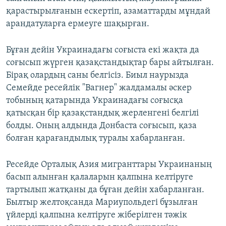
қарастырылғанын ескертіп, азаматтарды мұндай
арандатуларға ермеуге шақырған.
Бұған дейін Украинадағы соғыста екі жақта да
соғысып жүрген қазақстандықтар бары айтылған.
Бірақ олардың саны белгісіз. Биыл наурызда
Семейде ресейлік "Вагнер" жалдамалы әскер
тобының қатарында Украинадағы соғысқа
қатысқан бір қазақстандық жерленгені белгілі
болды. Оның алдында Донбаста соғысып, қаза
болған қарағандылық туралы хабарланған.
Ресейде Орталық Азия мигранттары Украинаның
басып алынған қалаларын қалпына келтіруге
тартылып жатқаны да бұған дейін хабарланған.
Былтыр желтоқсанда Мариупольдегі бұзылған
үйлерді қалпына келтіруге жіберілген тәжік