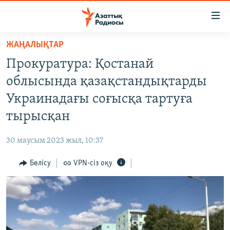
Accessibility
links
Skip
ЖАҢАЛЫҚТАР
to
ЖАҢАЛЫҚТАР
Прокуратура: Қостанай
main
САЯСАТ
content
облысында қазақстандықтарды
AZATTYQTV
Skip
Украинадағы соғысқа тартуға
to
ҚАҢТАР ОҚИҒАСЫ
тырысқан
main
АДАМ ҚҰҚЫҚТАРЫ
Navigation
30 маусым 2023 жыл, 10:37
Skip
ӘЛЕУМЕТ
to
Бөлісу
VPN-сіз оқу
ӘЛЕМ
Search
АРНАЙЫ ЖОБАЛАР
Русский