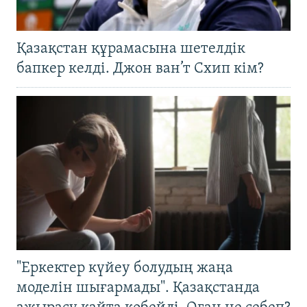
Қазақстан құрамасына шетелдік
бапкер келді. Джон ван’т Схип кім?
"Еркектер күйеу болудың жаңа
моделін шығармады". Қазақстанда