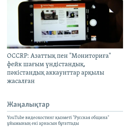
OCCRP: Азаттық пен "Мониториға"
фейк шағым үндістандық,
пәкістандық аккаунттар арқылы
жасалған
Жаңалықтар
YouTube видеохостинг қызметі "Русская община"
ұйымының екі арнасын бұғаттады