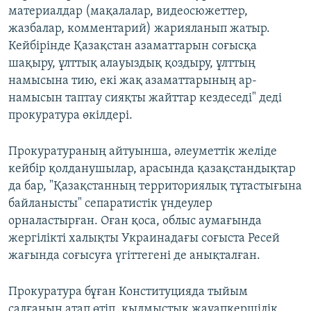
материалдар (мақалалар, видеосюжеттер,
жазбалар, комментарий) жарияланып жатыр.
Кейбірінде Қазақстан азаматтарын соғысқа
шақыру, ұлттық алауыздық қоздыру, ұлттың
намысына тию, екі жақ азаматтарының ар-
намысын таптау сияқты жайттар кездеседі" деді
прокуратура өкілдері.
Прокуратураның айтуынша, әлеуметтік желіде
кейбір қолданушылар, арасында қазақстандықтар
да бар, "Қазақстанның территориялық тұтастығына
байланысты" сепаратистік үндеулер
орналастырған. Оған қоса, облыс аумағында
жергілікті халықты Украинадағы соғыста Ресей
жағында соғысуға үгіттегені де анықталған.
Прокуратура бұған Конституцияда тыйым
салғанын атап өтіп, қылмыстық жауапкершілік