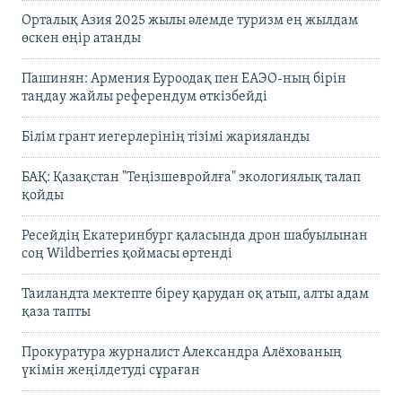
Орталық Азия 2025 жылы әлемде туризм ең жылдам
өскен өңір атанды
Пашинян: Армения Еуроодақ пен ЕАЭО-ның бірін
таңдау жайлы референдум өткізбейді
Білім грант иегерлерінің тізімі жарияланды
БАҚ: Қазақстан "Теңізшевройлға" экологиялық талап
қойды
Ресейдің Екатеринбург қаласында дрон шабуылынан
соң Wildberries қоймасы өртенді
Таиландта мектепте біреу қарудан оқ атып, алты адам
қаза тапты
Прокуратура журналист Александра Алёхованың
үкімін жеңілдетуді сұраған