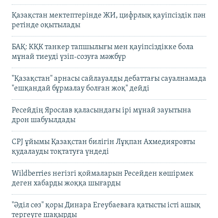
Қазақстан мектептерінде ЖИ, цифрлық қауіпсіздік пән
ретінде оқытылады
БАҚ: КҚК танкер тапшылығы мен қауіпсіздікке бола
мұнай тиеуді үзіп-созуға мәжбүр
"Қазақстан" арнасы сайлауалды дебаттағы сауалнамада
"ешқандай бұрмалау болған жоқ" дейді
Ресейдің Ярослав қаласындағы ірі мұнай зауытына
дрон шабуылдады
CPJ ұйымы Қазақстан билігін Лұқпан Ахмедияровты
қудалауды тоқтатуға үндеді
Wildberries негізгі қоймаларын Ресейден көшірмек
деген хабарды жоққа шығарды
"Әділ сөз" қоры Динара Егеубаеваға қатысты істі ашық
тергеуге шақырды