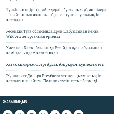
Түркістан өңірінде әйелдерді – "ұрғашылар", әншілерді
– "шайтанның азаншысы" деген тұрғын ұсталып, іс
қозғалды
Ресейдің Тула облысында дрон шабуылынан кейін
Wildberries орталығы өртенді
Киев пен Киев облысында Ресейдің әуе шабуылынан
кемінде 17 адам қаза тапқан
Қазақ кинорежиссері Ардақ Әмірқұлов дүниеден өтті
Журналист Динара Егеубаева үстінен қылмыстық іс
қозғалғанын айтты. Полиция түсініктеме бермеді
ЖАЗЫЛЫҢЫЗ