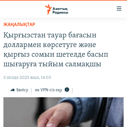
Accessibility
links
Skip
ЖАҢАЛЫҚТАР
to
ЖАҢАЛЫҚТАР
Қырғызстан тауар бағасын
main
САЯСАТ
content
доллармен көрсетуге және
AZATTYQTV
Skip
қырғыз сомын шетелде басып
to
ҚАҢТАР ОҚИҒАСЫ
шығаруға тыйым салмақшы
main
АДАМ ҚҰҚЫҚТАРЫ
Navigation
3 шілде 2023 жыл, 14:03
Skip
ӘЛЕУМЕТ
to
Бөлісу
VPN-сіз оқу
ӘЛЕМ
Search
АРНАЙЫ ЖОБАЛАР
Русский