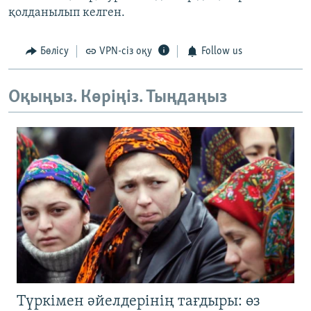
қолданылып келген.
Бөлісу
VPN-сіз оқу
Follow us
Оқыңыз. Көріңіз. Тыңдаңыз
Түркімен әйелдерінің тағдыры: өз