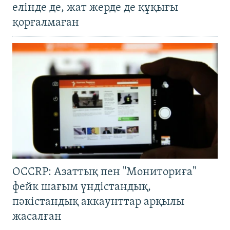
елінде де, жат жерде де құқығы
қорғалмаған
OCCRP: Азаттық пен "Мониториға"
фейк шағым үндістандық,
пәкістандық аккаунттар арқылы
жасалған