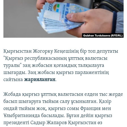
ЖАЗЫЛЫҢЫЗ
Басқа тілдерде
Қырғызстан Жогорку Кеңешінің бір топ депутаты
"Қырғыз республикасының ұлттық валютасы
туралы" заң жобасын қоғамдық талқылауға
шығарды. Заң жобасы қырғыз парламентінің
сайтына
жарияланған
.
Жобада қырғыз ұлттық валютасын елден тыс жерде
басып шығаруға тыйым салу ұсынылған. Қазір
ондай тыйым жоқ, қырғыз сомы Франция мен
Ұлыбританияда басылады. Бұған дейін қырғыз
президенті Садыр Жапаров Қырғызстан өз