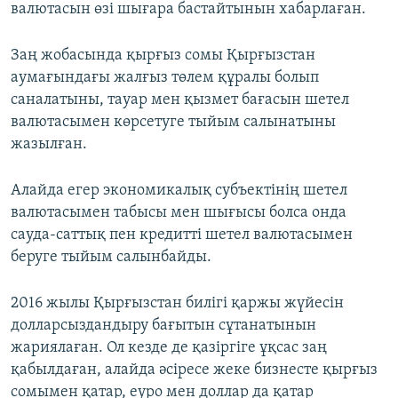
валютасын өзі шығара бастайтынын хабарлаған.
Заң жобасында қырғыз сомы Қырғызстан
аумағындағы жалғыз төлем құралы болып
саналатыны, тауар мен қызмет бағасын шетел
валютасымен көрсетуге тыйым салынатыны
жазылған.
Алайда егер экономикалық субъектінің шетел
валютасымен табысы мен шығысы болса онда
сауда-саттық пен кредитті шетел валютасымен
беруге тыйым салынбайды.
2016 жылы Қырғызстан билігі қаржы жүйесін
долларсыздандыру бағытын сұтанатынын
жариялаған. Ол кезде де қазіргіге ұқсас заң
қабылдаған, алайда әсіресе жеке бизнесте қырғыз
сомымен қатар, еуро мен доллар да қатар