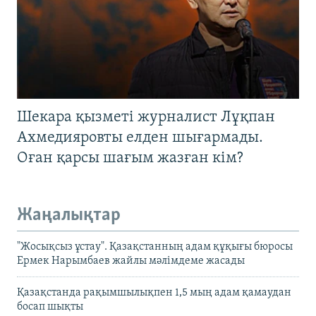
Шекара қызметі журналист Лұқпан
Ахмедияровты елден шығармады.
Оған қарсы шағым жазған кім?
Жаңалықтар
"Жосықсыз ұстау". Қазақстанның адам құқығы бюросы
Ермек Нарымбаев жайлы мәлімдеме жасады
Қазақстанда рақымшылықпен 1,5 мың адам қамаудан
босап шықты