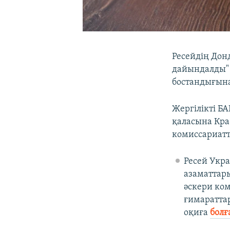
Ресейдің Дон
дайындалды" 
бостандығын
Жергілікті Б
қаласына Кра
комиссариатт
Ресей Укра
азаматтар
әскери ком
ғимараттар
оқиға
болғ