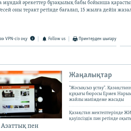
а мұндай әрекеттер бұзақылық бабы бойынша қарасты
есей оны теракт ретінде бағалап, 15 жылға дейін жаза
VPN-сіз оқу
Follow us
Принтерден шығару
Жаңалықтар
"Жосықсыз ұстау". Қазақста
құқығы бюросы Ермек Нары
жайлы мәлімдеме жасады
Қазақстан мектептерінде Ж
қауіпсіздік пән ретінде оқы
 Азаттық пен