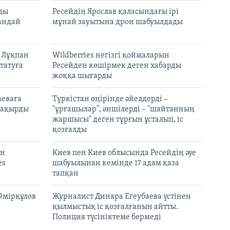
лды
Ресейдің Ярослав қаласындағы ірі
андай
мұнай зауытына дрон шабуылдады
н Лұқпан
Wildberries негізгі қоймаларын
татуға
Ресейден көшірмек деген хабарды
жоққа шығарды
аеваға
Түркістан өңірінде әйелдерді –
 шақырды
"ұрғашылар", әншілерді – "шайтанның
жаршысы" деген тұрғын ұсталып, іс
қозғалды
он
Киев пен Киев облысында Ресейдің әуе
es
шабуылынан кемінде 17 адам қаза
тапқан
Әмірқұлов
Журналист Динара Егеубаева үстінен
қылмыстық іс қозғалғанын айтты.
Полиция түсініктеме бермеді