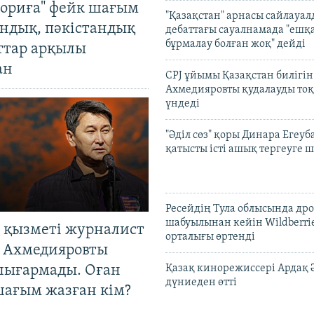
ориға" фейк шағым
"Қазақстан" арнасы сайлауа
андық, пәкістандық
дебаттағы сауалнамада "ешқ
бұрмалау болған жоқ" дейді
ттар арқылы
ан
CPJ ұйымы Қазақстан билігі
Ахмедияровты қудалауды тоқ
үндеді
"Әділ сөз" қоры Динара Егеуб
қатысты істі ашық тергеуге
Ресейдің Тула облысында др
шабуылынан кейін Wildberri
 қызметі журналист
орталығы өртенді
 Ахмедияровты
шығармады. Оған
Қазақ кинорежиссері Ардақ 
дүниеден өтті
шағым жазған кім?