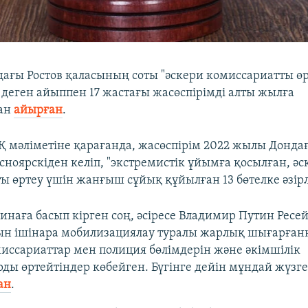
дағы Ростов қаласының соты "әскери комиссариатты ө
деген айыппен 17 жастағы жасөспірімді алты жылға
ан
айырған
.
АҚ мәліметіне қарағанда, жасөспірім 2022 жылы Донда
сноярскіден келіп, "экстремистік ұйымға қосылған, әс
ы өртеу үшін жанғыш сұйық құйылған 13 бөтелке әзірл
инаға басып кірген соң, әсіресе Владимир Путин Ресе
ын ішінара мобилизациялау туралы жарлық шығарған
иссариаттар мен полиция бөлімдерін және әкімшілік
ды өртейтіндер көбейген. Бүгінге дейін мұндай жүзг
ан
.