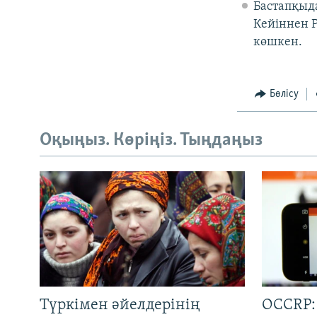
Бастапқыд
Кейіннен Р
көшкен.
Бөлісу
Оқыңыз. Көріңіз. Тыңдаңыз
Түркімен әйелдерінің
OCCRP: