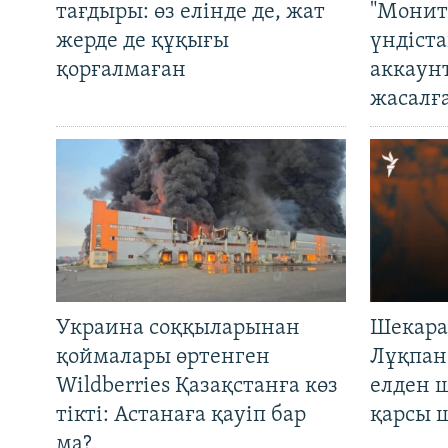
тағдыры: өз елінде де, жат
"Монит
жерде де құқығы
үндіст
қорғалмаған
аккаун
жасалғ
Украина соққыларынан
Шекара
қоймалары өртенген
Лұқпан
Wildberries Қазақстанға көз
елден 
тікті: Астанаға қауіп бар
қарсы 
ма?