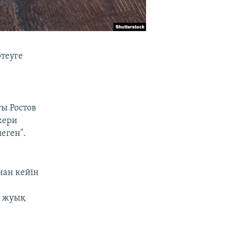
ртеуге
ғы Ростов
кери
еген".
й
нан кейін
е жуық