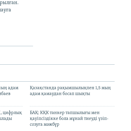
рылған.
лауға
нның адам
Қазақстанда рақымшылықпен 1,5 мың
мбаев
адам қамаудан босап шықты
И, цифрлық
БАҚ: КҚК танкер тапшылығы мен
тылады
қауіпсіздікке бола мұнай тиеуді үзіп-
созуға мәжбүр