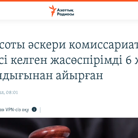
 соты әскери комиссариа
сі келген жасөспірімді 6
ндығынан айырған
л, 08:01
VPN-сіз оқу