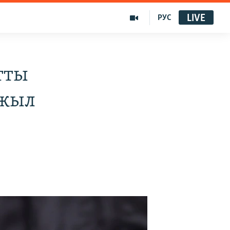
LIVE
РУС
тты
 жыл