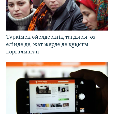
Түркімен әйелдерінің тағдыры: өз
елінде де, жат жерде де құқығы
қорғалмаған