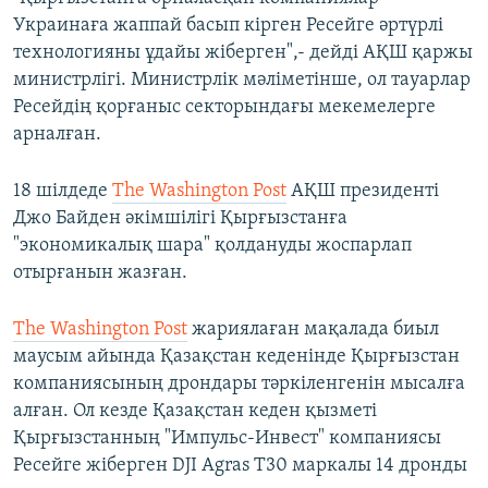
Украинаға жаппай басып кірген Ресейге әртүрлі
технологияны ұдайы жіберген",- дейді АҚШ қаржы
министрлігі. Министрлік мәліметінше, ол тауарлар
Ресейдің қорғаныс секторындағы мекемелерге
арналған.
18 шілдеде
The Washington Post
АҚШ президенті
Джо Байден әкімшілігі Қырғызстанға
"экономикалық шара" қолдануды жоспарлап
отырғанын жазған.
The Washington Post
жариялаған мақалада биыл
маусым айында Қазақстан кеденінде Қырғызстан
компаниясының дрондары тәркіленгенін мысалға
алған. Ол кезде Қазақстан кеден қызметі
Қырғызстанның "Импульс-Инвест" компаниясы
Ресейге жіберген DJI Agras T30 маркалы 14 дронды