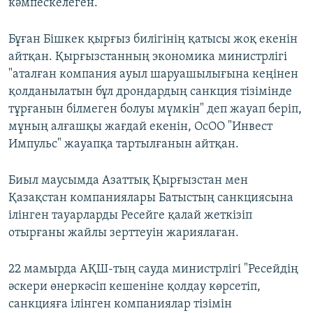
кәмпескелеген.
Бұған Бішкек қырғыз билігінің қатысы жоқ екенін
айтқан. Қырғызстанның экономика министрлігі
"аталған компания ауыл шаруашылығына кеңінен
қолданылатын бұл дрондардың санкция тізімінде
тұрғанын білмеген болуы мүмкін" деп жауап беріп,
мұның алғашқы жағдай екенін, ОсОО "Инвест
Импульс" жауапқа тартылғанын айтқан.
Биыл маусымда Азаттық Қырғызстан мен
Қазақстан компаниялары Батыстың санкциясына
ілінген тауарларды Ресейге қалай жеткізіп
отырғаны жайлы зерттеуін жариялаған.
22 мамырда АҚШ-тың сауда министрлігі "Ресейдің
әскери өнеркәсіп кешеніне қолдау көрсетіп,
санкцияға ілінген компаниялар тізімін