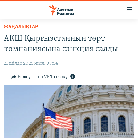
Accessibility
links
Skip
ЖАҢАЛЫҚТАР
to
ЖАҢАЛЫҚТАР
АҚШ Қырғызстанның төрт
main
САЯСАТ
content
компаниясына санкция салды
AZATTYQTV
Skip
to
21 шілде 2023 жыл, 09:34
ҚАҢТАР ОҚИҒАСЫ
main
АДАМ ҚҰҚЫҚТАРЫ
Бөлісу
VPN-сіз оқу
Navigation
Skip
ӘЛЕУМЕТ
to
ӘЛЕМ
Search
АРНАЙЫ ЖОБАЛАР
Русский