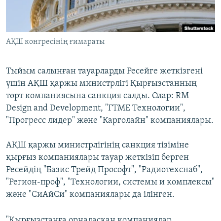
ЖАЗЫЛЫҢЫЗ
АҚШ конгресінің ғимараты
Басқа тілдерде
Тыйым салынған тауарларды Ресейге жеткізгені
үшін АҚШ қаржы министрлігі Қырғызстанның
төрт компаниясына санкция салды. Олар: RM
Design and Development, "ГТМЕ Технологии",
"Прогресс лидер" және "Карголайн" компаниялары.
АҚШ қаржы министрлігінің санкция тізіміне
қырғыз компаниялары тауар жеткізіп берген
Ресейдің "Базис Трейд Прософт", "Радиотехснаб",
"Регион-проф", "Технологии, системы и комплексы"
және "СиАйСи" компаниялары да ілінген.
"Қырғызстанға орналасқан компаниялар