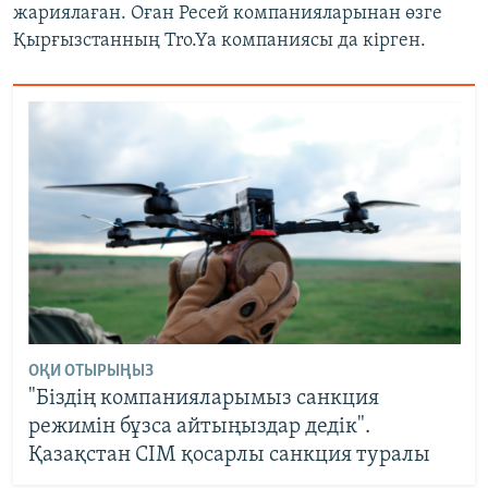
жариялаған. Оған Ресей компанияларынан өзге
Қырғызстанның Tro.Ya компаниясы да кірген.
ОҚИ ОТЫРЫҢЫЗ
"Біздің компанияларымыз санкция
режимін бұзса айтыңыздар дедік".
Қазақстан СІМ қосарлы санкция туралы