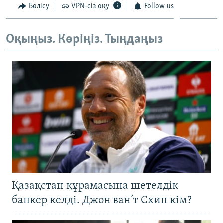
Бөлісу
VPN-сіз оқу
Follow us
Оқыңыз. Көріңіз. Тыңдаңыз
Қазақстан құрамасына шетелдік
бапкер келді. Джон ван’т Схип кім?