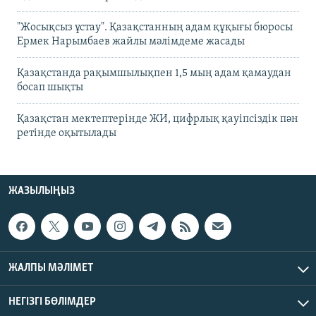
"Жосықсыз ұстау". Қазақстанның адам құқығы бюросы
Ермек Нарымбаев жайлы мәлімдеме жасады
Қазақстанда рақымшылықпен 1,5 мың адам қамаудан
босап шықты
Қазақстан мектептерінде ЖИ, цифрлық қауіпсіздік пән
ретінде оқытылады
ЖАЗЫЛЫҢЫЗ
ЖАЛПЫ МӘЛІМЕТ
НЕГІЗГІ БӨЛІМДЕР