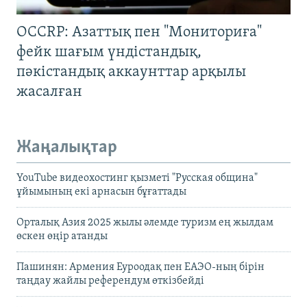
OCCRP: Азаттық пен "Мониториға"
фейк шағым үндістандық,
пәкістандық аккаунттар арқылы
жасалған
Жаңалықтар
YouTube видеохостинг қызметі "Русская община"
ұйымының екі арнасын бұғаттады
Орталық Азия 2025 жылы әлемде туризм ең жылдам
өскен өңір атанды
Пашинян: Армения Еуроодақ пен ЕАЭО-ның бірін
таңдау жайлы референдум өткізбейді