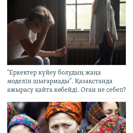
"Еркектер күйеу болудың жаңа
моделін шығармады". Қазақстанда
ажырасу қайта көбейді. Оған не себеп?