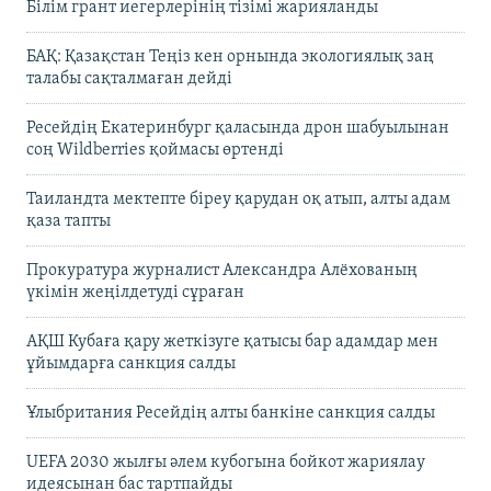
Білім грант иегерлерінің тізімі жарияланды
БАҚ: Қазақстан Теңіз кен орнында экологиялық заң
талабы сақталмаған дейді
Ресейдің Екатеринбург қаласында дрон шабуылынан
соң Wildberries қоймасы өртенді
Таиландта мектепте біреу қарудан оқ атып, алты адам
қаза тапты
Прокуратура журналист Александра Алёхованың
үкімін жеңілдетуді сұраған
АҚШ Кубаға қару жеткізуге қатысы бар адамдар мен
ұйымдарға санкция салды
Ұлыбритания Ресейдің алты банкіне санкция салды
UEFA 2030 жылғы әлем кубогына бойкот жариялау
идеясынан бас тартпайды