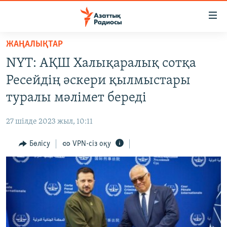
Accessibility
links
Skip
ЖАҢАЛЫҚТАР
to
ЖАҢАЛЫҚТАР
NYT: АҚШ Халықаралық сотқа
main
САЯСАТ
content
Ресейдің әскери қылмыстары
AZATTYQTV
Skip
туралы мәлімет береді
to
ҚАҢТАР ОҚИҒАСЫ
main
27 шілде 2023 жыл, 10:11
АДАМ ҚҰҚЫҚТАРЫ
Navigation
Skip
Бөлісу
VPN-сіз оқу
ӘЛЕУМЕТ
to
ӘЛЕМ
Search
АРНАЙЫ ЖОБАЛАР
Русский