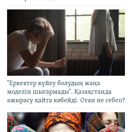
"Еркектер күйеу болудың жаңа
моделін шығармады". Қазақстанда
ажырасу қайта көбейді. Оған не себеп?