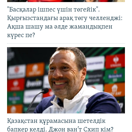
"Басқалар ішпес үшін төгейік".
Қырғызстандағы арақ төгу челленджі:
Ақша шашу ма әлде жамандықпен
күрес пе?
Қазақстан құрамасына шетелдік
бапкер келді. Джон ван’т Схип кім?