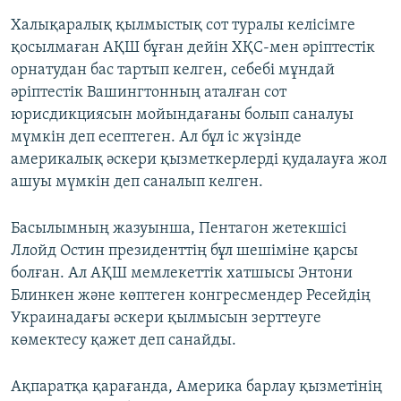
Халықаралық қылмыстық сот туралы келісімге
қосылмаған АҚШ бұған дейін ХҚС-мен әріптестік
орнатудан бас тартып келген, себебі мұндай
әріптестік Вашингтонның аталған сот
юрисдикциясын мойындағаны болып саналуы
мүмкін деп есептеген. Ал бұл іс жүзінде
америкалық әскери қызметкерлерді қудалауға жол
ашуы мүмкін деп саналып келген.
Басылымның жазуынша, Пентагон жетекшісі
Ллойд Остин президенттің бұл шешіміне қарсы
болған. Ал АҚШ мемлекеттік хатшысы Энтони
Блинкен және көптеген конгресмендер Ресейдің
Украинадағы әскери қылмысын зерттеуге
көмектесу қажет деп санайды.
Ақпаратқа қарағанда, Америка барлау қызметінің