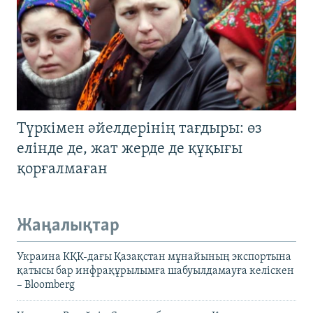
Түркімен әйелдерінің тағдыры: өз
елінде де, жат жерде де құқығы
қорғалмаған
Жаңалықтар
Украина КҚК-дағы Қазақстан мұнайының экспортына
қатысы бар инфрақұрылымға шабуылдамауға келіскен
– Bloomberg