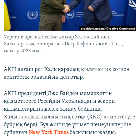
ЖАЗЫЛЫҢЫЗ
Басқа тілдерде
Украина президенті Владимир Зеленский және
Халықаралық сот төрағасы Петр Хофманьский. Гаага,
мамыр 2023 жыл.
АҚШ алғаш рет Халықаралық қылмыстық сотпен
әріптестік орнатайын деп отыр.
АҚШ президенті Джо Байден мемлекеттік
қызметтерге Ресейдің Украинадағы әскери
қылмыстарына дәлел жинау бойынша
Халықаралық қылмыстық сотқа (ХҚС) көмектесуге
бұйрық берді. Бұл жөнінде үкімет шенеуніктеріне
сүйенген
New York Times
басылымы жазды.