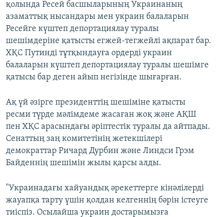
қолында Ресей басшыларының Украинаның
азаматтық нысандары мен украин балаларын
Ресейге күштеп депортациялау туралы
шешімдеріне қатысты егжей-тегжейлі ақпарат бар.
ХҚС Путинді тұтқындауға ордерді украин
балаларын күштеп депортациялау туралы шешімге
қатысы бар деген айып негізінде шығарған.
Ақ үй әзірге президенттің шешіміне қатысты
ресми түрде мәлімдеме жасаған жоқ және АҚШ
пен ХҚС арасындағы әріптестік туралы да айтпады.
Сенаттың заң комитетінің жетекшілері
демократтар Ричард Дурбин және Линдси Грэм
Байденнің шешімін жылы қарсы алды.
"Украинадағы хайуандық әрекеттерге кінәлілерді
жауапқа тарту үшін қолдан келгеннің бәрін істеуге
тиіспіз. Осылайша украин достарымызға