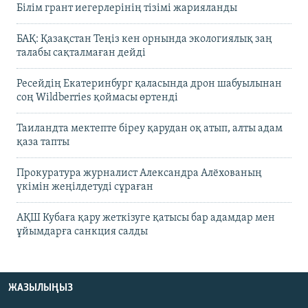
Білім грант иегерлерінің тізімі жарияланды
БАҚ: Қазақстан Теңіз кен орнында экологиялық заң
талабы сақталмаған дейді
Ресейдің Екатеринбург қаласында дрон шабуылынан
соң Wildberries қоймасы өртенді
Таиландта мектепте біреу қарудан оқ атып, алты адам
қаза тапты
Прокуратура журналист Александра Алёхованың
үкімін жеңілдетуді сұраған
АҚШ Кубаға қару жеткізуге қатысы бар адамдар мен
ұйымдарға санкция салды
ЖАЗЫЛЫҢЫЗ