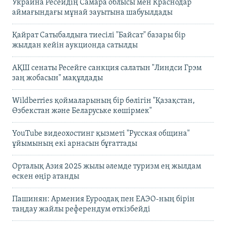
Украина Ресейдің Самара облысы мен Краснодар
аймағындағы мұнай зауытына шабуылдады
Қайрат Сатыбалдыға тиесілі "Байсат" базары бір
жылдан кейін аукционда сатылды
АҚШ сенаты Ресейге санкция салатын "Линдси Грэм
заң жобасын" мақұлдады
Wildberries қоймаларының бір бөлігін "Қазақстан,
Өзбекстан және Беларуське көшірмек"
YouTube видеохостинг қызметі "Русская община"
ұйымының екі арнасын бұғаттады
Орталық Азия 2025 жылы әлемде туризм ең жылдам
өскен өңір атанды
Пашинян: Армения Еуроодақ пен ЕАЭО-ның бірін
таңдау жайлы референдум өткізбейді