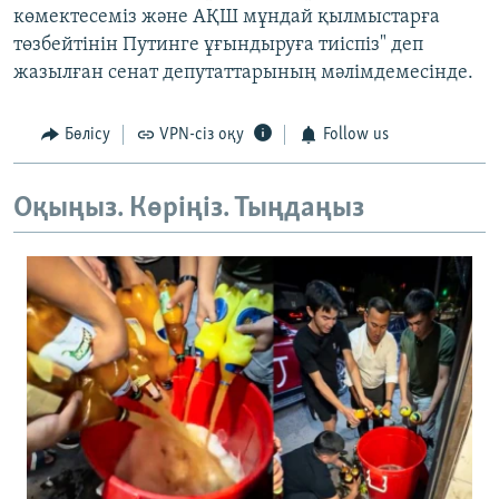
көмектесеміз және АҚШ мұндай қылмыстарға
төзбейтінін Путинге ұғындыруға тиіспіз" деп
жазылған сенат депутаттарының мәлімдемесінде.
Бөлісу
VPN-сіз оқу
Follow us
Оқыңыз. Көріңіз. Тыңдаңыз