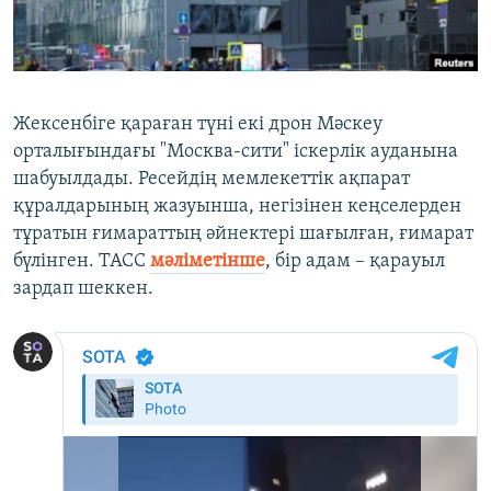
ЖАЗЫЛЫҢЫЗ
Басқа тілдерде
Жексенбіге қараған түні екі дрон Мәскеу
орталығындағы "Москва-сити" іскерлік ауданына
шабуылдады. Ресейдің мемлекеттік ақпарат
құралдарының жазуынша, негізінен кеңселерден
тұратын ғимараттың әйнектері шағылған, ғимарат
бүлінген. ТАСС
мәліметінше
, бір адам – қарауыл
зардап шеккен.