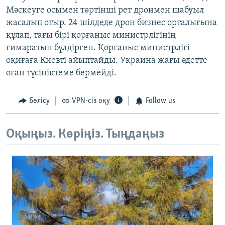
Мәскеуге осымен төртінші рет дронмен шабуыл
жасалып отыр. 24 шілдеде дрон бизнес орталығына
құлап, тағы бірі қорғаныс министрлігінің
ғимаратын бүлдірген. Қорғаныс министрлігі
оқиғаға Киевті айыптайды. Украина жағы әдетте
оған түсініктеме бермейді.
Бөлісу
VPN-сіз оқу
Follow us
Оқыңыз. Көріңіз. Тыңдаңыз