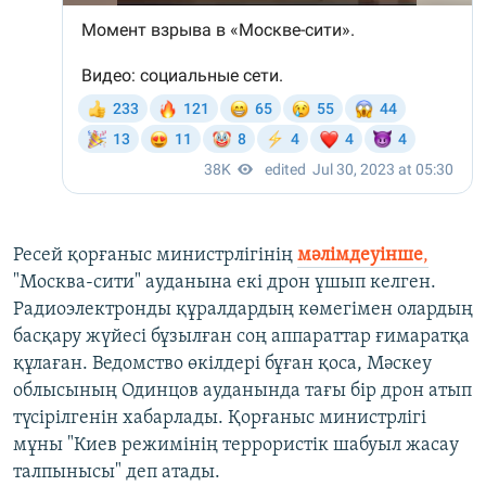
Ресей қорғаныс министрлігінің
мәлімдеуінше
,
"Москва-сити" ауданына екі дрон ұшып келген.
Радиоэлектронды құралдардың көмегімен олардың
басқару жүйесі бұзылған соң аппараттар ғимаратқа
құлаған. Ведомство өкілдері бұған қоса, Мәскеу
облысының Одинцов ауданында тағы бір дрон атып
түсірілгенін хабарлады. Қорғаныс министрлігі
мұны "Киев режимінің террористік шабуыл жасау
талпынысы" деп атады.