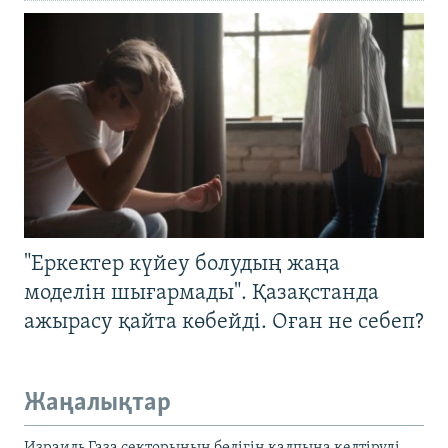
"Еркектер күйеу болудың жаңа
моделін шығармады". Қазақстанда
ажырасу қайта көбейді. Оған не себеп?
Жаңалықтар
Израиль Газа секторының бөлігін қалпына келтіруді