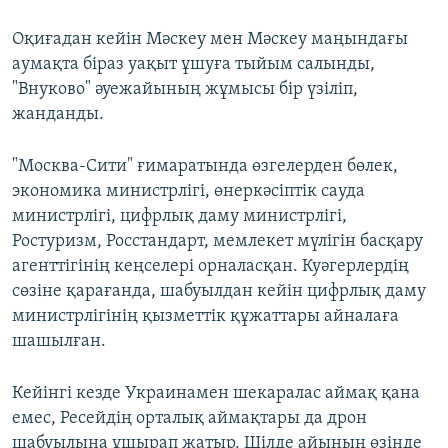
Оқиғадан кейін Мәскеу мен Мәскеу маңындағы
аумақта біраз уақыт ұшуға тыйым салынды,
"Внуково" әуежайының жұмысы бір үзіліп,
жанданды.
"Москва-Сити" ғимаратында өзгелерден бөлек,
экономика министрлігі, өнеркәсіптік сауда
министрлігі, цифрлық даму министрлігі,
Ростуризм, Росстандарт, мемлекет мүлігін басқару
агенттігінің кеңселері орналасқан. Куәгерлердің
сөзіне қарағанда, шабуылдан кейін цифрлық даму
министрлігінің қызметтік құжаттары айналаға
шашылған.
Кейінгі кезде Украинамен шекаралас аймақ қана
емес, Ресейдің орталық аймақтары да дрон
шабуылына ұшырап жатыр. Шілде айының өзінде