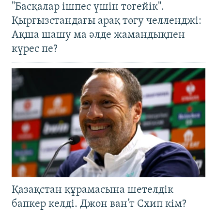
"Басқалар ішпес үшін төгейік".
Қырғызстандағы арақ төгу челленджі:
Ақша шашу ма әлде жамандықпен
күрес пе?
Қазақстан құрамасына шетелдік
бапкер келді. Джон ван’т Схип кім?