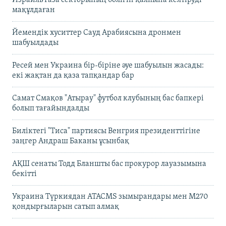
мақұлдаған
Йемендік хуситтер Сауд Арабиясына дронмен
шабуылдады
Ресей мен Украина бір-біріне әуе шабуылын жасады:
екі жақтан да қаза тапқандар бар
Самат Смақов "Атырау" футбол клубының бас бапкері
болып тағайындалды
Биліктегі "Тиса" партиясы Венгрия президенттігіне
заңгер Андраш Баканы ұсынбақ
АҚШ сенаты Тодд Бланшты бас прокурор лауазымына
бекітті
Украина Түркиядан ATACMS зымырандары мен M270
қондырғыларын сатып алмақ