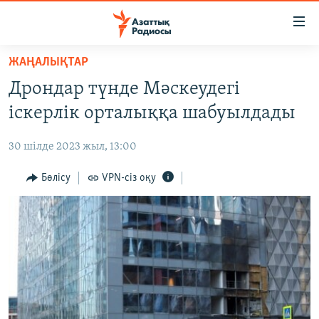
Accessibility
links
Skip
ЖАҢАЛЫҚТАР
to
ЖАҢАЛЫҚТАР
Дрондар түнде Мәскеудегі
main
САЯСАТ
content
іскерлік орталыққа шабуылдады
AZATTYQTV
Skip
to
30 шілде 2023 жыл, 13:00
ҚАҢТАР ОҚИҒАСЫ
main
АДАМ ҚҰҚЫҚТАРЫ
Бөлісу
VPN-сіз оқу
Navigation
Skip
ӘЛЕУМЕТ
to
ӘЛЕМ
Search
АРНАЙЫ ЖОБАЛАР
Русский