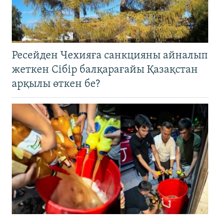
Ресейден Чехияға санкцияны айналып
жеткен Сібір балқарағайы Қазақстан
арқылы өткен бе?