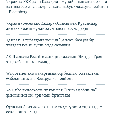
Украина КҚК-дағы Қазақстан мұнайының экспортына
қатысы бар инфрақұрылымға шабуылдамауға келіскен
– Bloomberg
Украина Ресейдің Самара облысы мен Краснодар
аймағындағы мұнай зауытына шабуылдады
Қайрат Сатыбалдыға тиесілі "Байсат" базары бір
жылдан кейін аукционда сатылды
АҚШ сенаты Ресейге санкция салатын "Линдси Грэм
заң жобасын" мақұлдады
Wildberries қоймаларының бір бөлігін "Қазақстан,
Өзбекстан және Беларуське көшірмек"
YouTube видеохостинг қызметі "Русская община"
ұйымының екі арнасын бұғаттады
Орталық Азия 2025 жылы әлемде туризм ең жылдам
өскен өңір атанды