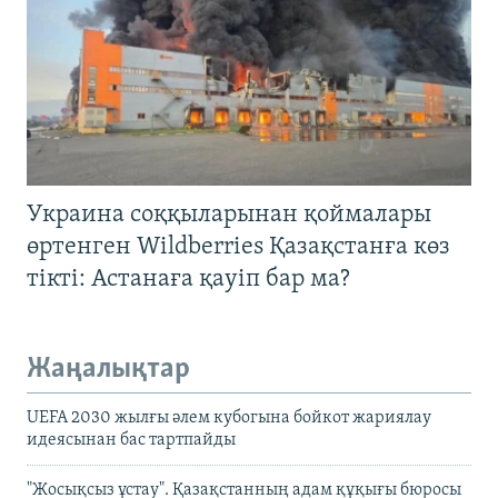
Украина соққыларынан қоймалары
өртенген Wildberries Қазақстанға көз
тікті: Астанаға қауіп бар ма?
Жаңалықтар
UEFA 2030 жылғы әлем кубогына бойкот жариялау
идеясынан бас тартпайды
"Жосықсыз ұстау". Қазақстанның адам құқығы бюросы