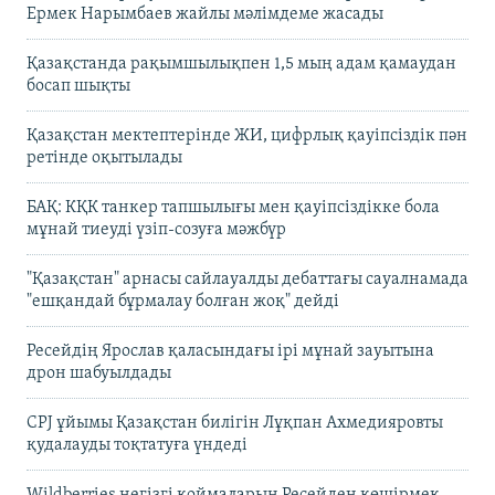
Ермек Нарымбаев жайлы мәлімдеме жасады
Қазақстанда рақымшылықпен 1,5 мың адам қамаудан
босап шықты
Қазақстан мектептерінде ЖИ, цифрлық қауіпсіздік пән
ретінде оқытылады
БАҚ: КҚК танкер тапшылығы мен қауіпсіздікке бола
мұнай тиеуді үзіп-созуға мәжбүр
"Қазақстан" арнасы сайлауалды дебаттағы сауалнамада
"ешқандай бұрмалау болған жоқ" дейді
Ресейдің Ярослав қаласындағы ірі мұнай зауытына
дрон шабуылдады
CPJ ұйымы Қазақстан билігін Лұқпан Ахмедияровты
қудалауды тоқтатуға үндеді