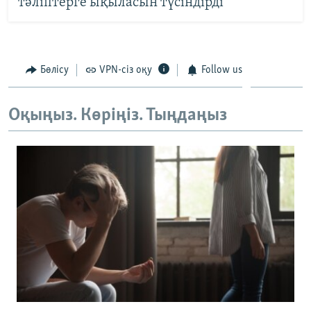
тәліптерге ықыласын түсіндірді
Бөлісу
VPN-сіз оқу
Follow us
Оқыңыз. Көріңіз. Тыңдаңыз