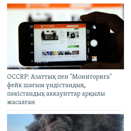
OCCRP: Азаттық пен "Мониториға"
фейк шағым үндістандық,
пәкістандық аккаунттар арқылы
жасалған