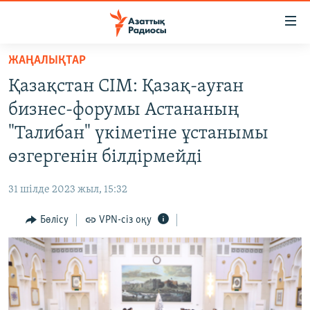
Accessibility
links
Skip
ЖАҢАЛЫҚТАР
to
ЖАҢАЛЫҚТАР
Қазақстан СІМ: Қазақ-ауған
main
САЯСАТ
content
бизнес-форумы Астананың
AZATTYQTV
Skip
"Талибан" үкіметіне ұстанымы
to
ҚАҢТАР ОҚИҒАСЫ
өзгергенін білдірмейді
main
АДАМ ҚҰҚЫҚТАРЫ
Navigation
31 шілде 2023 жыл, 15:32
Skip
ӘЛЕУМЕТ
to
Бөлісу
VPN-сіз оқу
ӘЛЕМ
Search
АРНАЙЫ ЖОБАЛАР
Русский