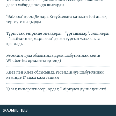
Wildberries негізгі қоймаларын Ресейден көшірмек
деген хабарды жоққа шығарды
"Әділ сөз" қоры Динара Егеубаеваға қатысты істі ашық
тергеуге шақырды
Түркістан өңірінде әйелдерді – "ұрғашылар", әншілерді
– "шайтанның жаршысы" деген тұрғын ұсталып, іс
қозғалды
Ресейдің Тула облысында дрон шабуылынан кейін
Wildberries орталығы өртенді
Киев пен Киев облысында Ресейдің әуе шабуылынан
кемінде 17 адам қаза тапқан
Қазақ кинорежиссері Ардақ Әмірқұлов дүниеден өтті
ЖАЗЫЛЫҢЫЗ