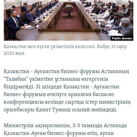
ЖАЗЫЛЫҢЫЗ
Басқа тілдерде
Қазақстан мен ауған үкіметінің келіссөзі. Кабул, 15 сәуір
2023 жыл
Қазақстан - Ауғанстан бизнес-форумы Астананың
"Талибан" үкіметіне ұстанымы өзгергенін
білдірмейді. 31 шілдеде Қазақстан - Ауғанстан
бизнес-форумын өткізуге арналған баспасөз
конференциясы кезінде сыртқы істер министрінің
орынбасары Қанат Тумыш осылай мәлімдеді.
Министрлік ақпаратынша, 3-5 тамызда Астанада
Қазақстан-Ауған бизнес-форумы өтіп, ауған