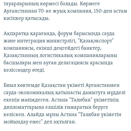
тауарларының көрмесі болады. Көрмеге
Ауғанстаннан 70-ке жуық компания, 150-ден астам
кәсіпкер қатысады.
Ақпаратқа қарағанда, форум барысында сауда
және интеграция министрлігі, "Қазақэкспорт"
компаниясы, екінші деңгейдегі банктер,
Қазақстанның логистикалық компанияларыны
басшылары мен ауған делагациясы арасында
келіссөздер өтеді.
Биыл көктемде Қазақстан үкіметі Ауғанстанмен
сауда-экономикалық қатынасты дамытуға мүдделі
екенін мәлімдеген. Астана "Талибан" үкіметінің
дипломаттарына елшілік ғимаратын беруге
келіскен. Алайда мұны Астана "Талибан үкіметін
мойындау емес" деп ақталған.