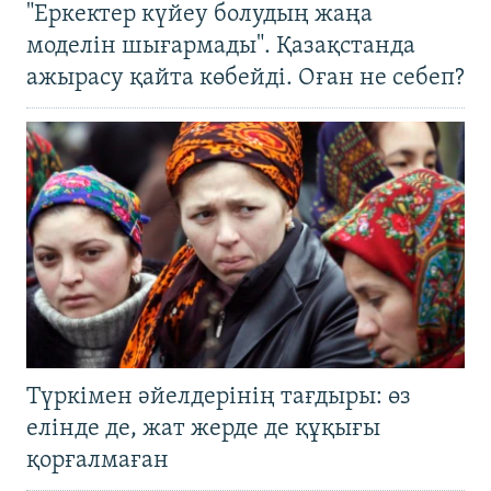
"Еркектер күйеу болудың жаңа
моделін шығармады". Қазақстанда
ажырасу қайта көбейді. Оған не себеп?
Түркімен әйелдерінің тағдыры: өз
елінде де, жат жерде де құқығы
қорғалмаған