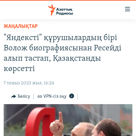
Accessibility
links
Skip
ЖАҢАЛЫҚТАР
to
ЖАҢАЛЫҚТАР
"Яндексті" құрушылардың бірі
main
САЯСАТ
content
Волож биографиясынан Ресейді
AZATTYQTV
Skip
алып тастап, Қазақстанды
to
ҚАҢТАР ОҚИҒАСЫ
көрсетті
main
АДАМ ҚҰҚЫҚТАРЫ
Navigation
7 тамыз 2023 жыл, 16:24
Skip
ӘЛЕУМЕТ
to
Бөлісу
VPN-сіз оқу
ӘЛЕМ
Search
АРНАЙЫ ЖОБАЛАР
Русский