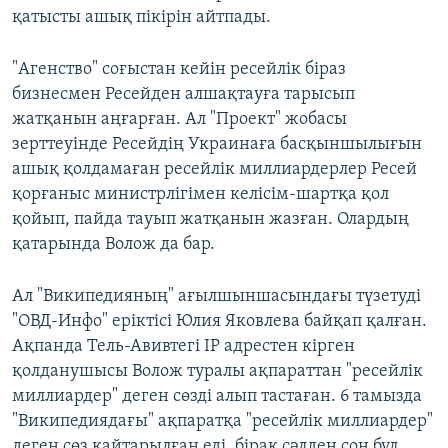
қатысты ашық пікірін айтпады.
"Агенство" соғыстан кейін ресейлік біраз
бизнесмен Ресейден алшақтауға тарысып
жатқанын аңғарған. Ал "Проект" жобасы
зерттеуінде Ресейдің Украинаға басқыншылығын
ашық қолдамаған ресейлік миллиардерлер Ресей
қорғаныс министрлігімен келісім-шартқа қол
қойып, пайда тауып жатқанын жазған. Олардың
қатарында Волож да бар.
Ал "Википедияның" ағылшыншасындағы түзетуді
"ОВД-Инфо" еріктісі Юлия Яковлева байқап қалған.
Ақпанда Тель-Авивтегі IP адрестен кірген
қолданушысы Волож туралы ақпараттан "ресейлік
миллиардер" деген сөзді алып тастаған. 6 тамызда
"Википедиядағы" ақпаратқа "ресейлік миллиардер"
деген сөз қайтарылған еді, бірақ сәлден соң бұл