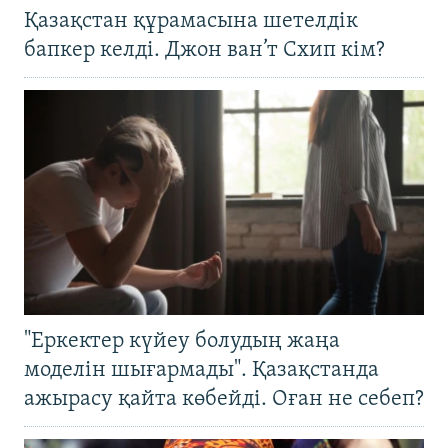
Қазақстан құрамасына шетелдік
бапкер келді. Джон ван’т Схип кім?
"Еркектер күйеу болудың жаңа
моделін шығармады". Қазақстанда
ажырасу қайта көбейді. Оған не себеп?