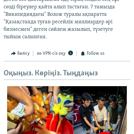
сөзді біреулер қайта алып тастаған. 7 тамызда
"Википедиядағы" Волож туралы ақпаратта
"Қазақстанда туған ресейлік миллиардер әрі
бизнесмен" деген сөйлем жазылып, түзетуге
тыйым салынған.
Бөлісу
VPN-сіз оқу
Follow us
Оқыңыз. Көріңіз. Тыңдаңыз