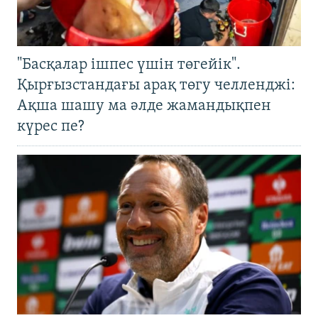
"Басқалар ішпес үшін төгейік".
Қырғызстандағы арақ төгу челленджі:
Ақша шашу ма әлде жамандықпен
күрес пе?