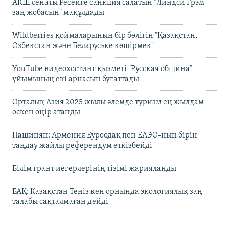
АҚШ сенаты Ресейге санкция салатын "Линдси Грэм
заң жобасын" мақұлдады
Wildberries қоймаларының бір бөлігін "Қазақстан,
Өзбекстан және Беларуське көшірмек"
YouTube видеохостинг қызметі "Русская община"
ұйымының екі арнасын бұғаттады
Орталық Азия 2025 жылы әлемде туризм ең жылдам
өскен өңір атанды
Пашинян: Армения Еуроодақ пен ЕАЭО-ның бірін
таңдау жайлы референдум өткізбейді
Білім грант иегерлерінің тізімі жарияланды
БАҚ: Қазақстан Теңіз кен орнында экологиялық заң
талабы сақталмаған дейді