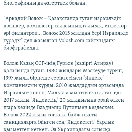
биографияны да өзгертпек болған.
"Аркадий Волож – Қазақстанда туған израильдік
кәсіпкер, компьютер саласының ғалымы, инвестор
әрі филантроп... Волож 2015 жылдан бері Израильде
тұрады" деп жазылған Volozh.com сайтындағы
биофграфияда.
Волож Қазақ ССР-інің Гурьев (қазіргі Атырау)
қаласында туған. 1980 жылдары Мәскеуде тұрып,
1997 жылы бірнеше серіктесімен "Яндекс"
компаниясын құрды. 2010 жылдардың ортасында
Израильге көшіп, Мальта азаматтығын алған еді.
2017 жылы "Яндекстің" 20 жылдығына орай өткен
шара кезінде Владимир Путинмен кездескен.
Волож 2022 жылы соғысқа байланысты
санкцияларға ілінген соң "Яндекстегі" барлық
қызметтен кеткен. Ол Украинадағы соғысқа