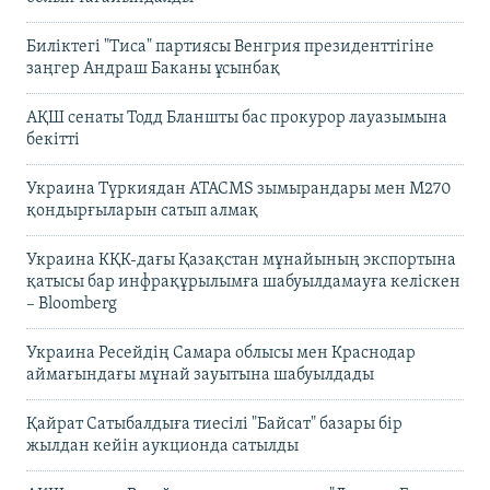
Биліктегі "Тиса" партиясы Венгрия президенттігіне
заңгер Андраш Баканы ұсынбақ
АҚШ сенаты Тодд Бланшты бас прокурор лауазымына
бекітті
Украина Түркиядан ATACMS зымырандары мен M270
қондырғыларын сатып алмақ
Украина КҚК-дағы Қазақстан мұнайының экспортына
қатысы бар инфрақұрылымға шабуылдамауға келіскен
– Bloomberg
Украина Ресейдің Самара облысы мен Краснодар
аймағындағы мұнай зауытына шабуылдады
Қайрат Сатыбалдыға тиесілі "Байсат" базары бір
жылдан кейін аукционда сатылды