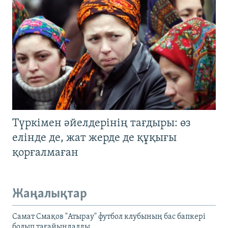
Түркімен әйелдерінің тағдыры: өз
елінде де, жат жерде де құқығы
қорғалмаған
Жаңалықтар
Самат Смақов "Атырау" футбол клубының бас бапкері
болып тағайындалды