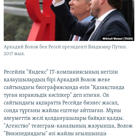
ЖАЗЫЛЫҢЫЗ
Басқа тілдерде
Аркадий Волож бен Ресей президенті Владимир Путин.
2017 жыл.
Ресейлік "Яндекс" IT-компаниясының негізін
қалаушылардың бірі Аркадий Волож жеке
сайтындағы биографиясында өзін "Қазақстанда
туған израильдік кәсіпкер" деп атаған. Ол
сайтындағы ақпаратта Ресейде бизнес жасап,
сонда тұрғаны жайлы ештеңе айтпаған. Мұны
әлеуметтік желі қолданушылары байқап қалды.
"Агенство" телеграм-каналының жазуынша, Волож
"Википедиядағы" өзі жайлы ағылшынша