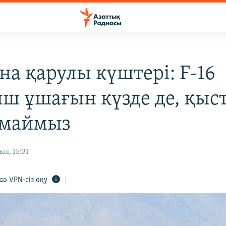
на қарулы күштері: F-16
ш ұшағын күзде де, қыст
лмаймыз
ыл, 15:31
VPN-сіз оқу