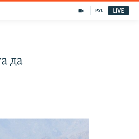
LIVE
РУС
а да