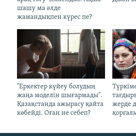
шашу ма әлде
жамандықпен күрес пе?
"Еркектер күйеу болудың
Түркім
жаңа моделін шығармады".
тағдыры
Қазақстанда ажырасу қайта
жерде 
көбейді. Оған не себеп?
қорғал