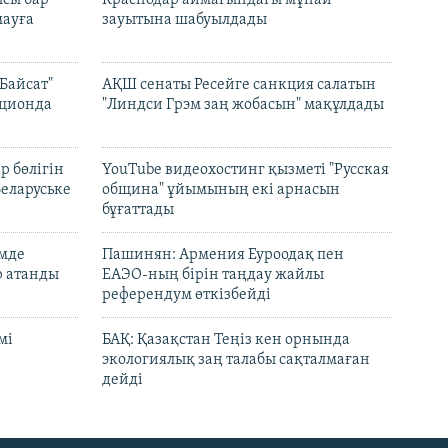
сы бар
Краснодар аймағындағы мұнай
ауға
зауытына шабуылдады
Байсат"
АҚШ сенаты Ресейге санкция салатын
кционда
"Линдси Грэм заң жобасын" мақұлдады
р бөлігін
YouTube видеохостинг қызметі "Русская
Беларуське
община" ұйымының екі арнасын
бұғаттады
емде
Пашинян: Армения Еуроодақ пен
р атанды
ЕАЭО-ның бірін таңдау жайлы
референдум өткізбейді
мі
БАҚ: Қазақстан Теңіз кен орнында
экологиялық заң талабы сақталмаған
дейді