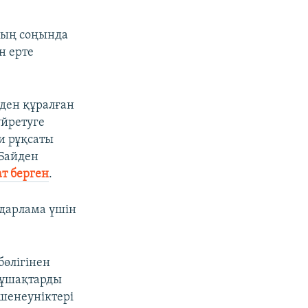
дың соңында
н ерте
лден құралған
йретуге
и рұқсаты
 Байден
ат берген
.
ғдарлама үшін
бөлігінен
 ұшақтарды
шенеуніктері