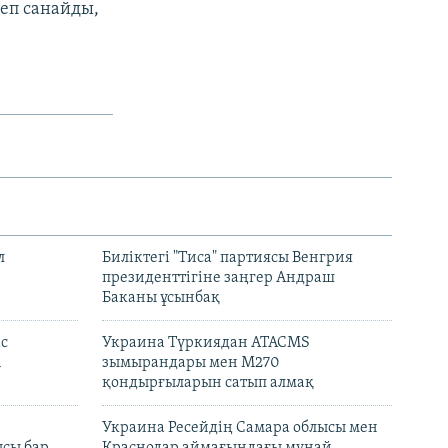
еп санайды,
л
Биліктегі "Тиса" партиясы Венгрия
президенттігіне заңгер Андраш
Баканы ұсынбақ
с
Украина Түркиядан ATACMS
і
зымырандары мен M270
қондырғыларын сатып алмақ
н
Украина Ресейдің Самара облысы мен