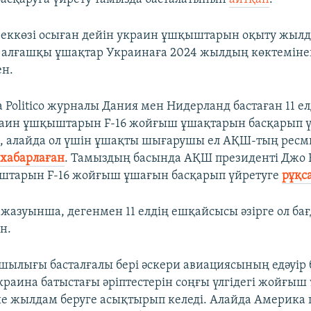
дереккөзі осыған дейін украин ұшқыштарын оқыту жыл
л алғашқы ұшақтар Украинаға 2024 жылдың көктеміне
ен.
 Politico журналы Дания мен Нидерланд бастаған 11 е
раин ұшқыштарын F-16 жойғыш ұшақтарын басқарып ү
, алайда ол үшін ұшақты шығарушы ел АҚШ-тың ресм
н
хабарлаған
. Тамыздың басында АҚШ президенті Джо
штарын F-16 жойғыш ұшағын басқарып үйретуге
рұқс
азуынша, дегенмен 11 елдің ешқайсысы әзірге ол ба
н.
шылығы басталғалы бері әскери авиациясының едәуір 
раина батыстағы әріптестерін соңғы үлгідегі жойғыш
е жылдам беруге асықтырып келеді. Алайда Америка 