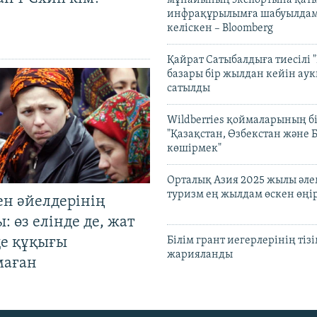
мұнайының экспортына қаты
инфрақұрылымға шабуылдам
келіскен – Bloomberg
Қайрат Сатыбалдыға тиесілі "
базары бір жылдан кейін ау
сатылды
Wildberries қоймаларының бі
"Қазақстан, Өзбекстан және 
көшірмек"
Орталық Азия 2025 жылы әл
туризм ең жылдам өскен өңі
ен әйелдерінің
: өз елінде де, жат
де құқығы
Білім грант иегерлерінің тізі
жарияланды
маған