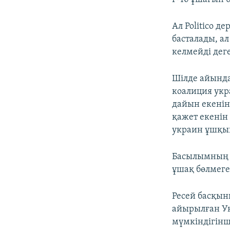
Ал Politico 
басталады, а
келмейді дег
Шілде айында
коалиция ук
дайын екенін
қажет екені
украин ұшқы
Басылымның ж
ұшақ бөлмеге
Ресей басқын
айырылған Ук
мүмкіндігінш