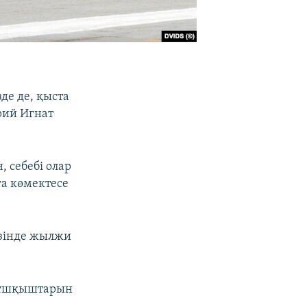
де де, қыста
рий Игнат
, себебі олар
а көмектесе
үзінде жылжи
н ұшқыштарын