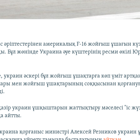
с әріптестерінен америкалық F-16 жойғыш ұшағын күз
ды. Бұл жөнінде Украина әуе күштерінің ресми өкілі Ю
 украин әскері бұл жойғыш ұшақтарға көп үміт артқан
алары мен жойғыш ұшақтарының соққысынан қорғануғ
і.
азір украин ұшқыштарын жаттықтыру мәселесі "іс ж
а айтты.
Украина қорғаныс министрі Алексей Резников украи
басқаруға үйрету тамызда басталатынын
айтқан
.