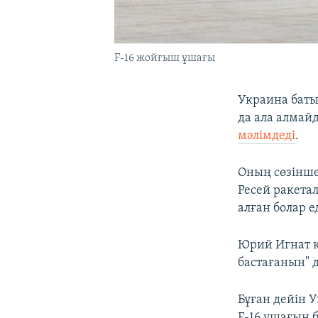
F-16 жойғыш ұшағы
Украина баты
да ала алмай
мәлімдеді
.
Оның сөзінше,
Ресей ракет
алған болар ед
Юрий Игнат қ
бастағанын" д
Бұған дейін 
F-16 ұшағын 