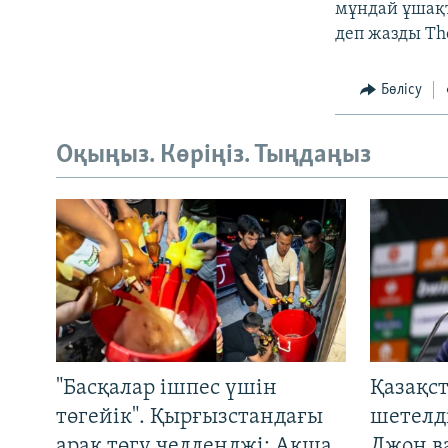
мұндай ұшақт
деп жазды The
Бөлісу
Оқыңыз. Көріңіз. Тыңдаңыз
"Басқалар ішпес үшін
Қазақс
төгейік". Қырғызстандағы
шетелді
арақ төгу челленджі: Ақша
Джон ва