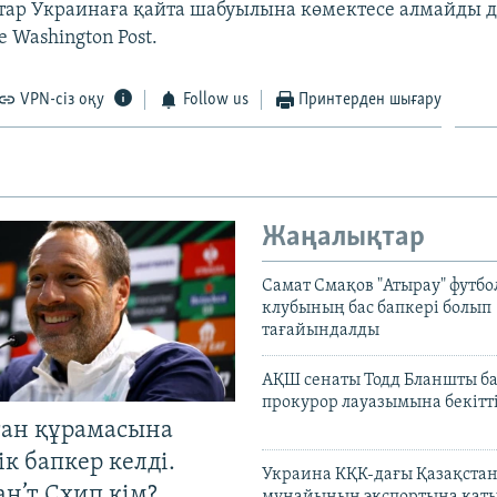
ар Украинаға қайта шабуылына көмектесе алмайды д
 Washington Post.
VPN-сіз оқу
Follow us
Принтерден шығару
Жаңалықтар
Самат Смақов "Атырау" футбо
клубының бас бапкері болып
тағайындалды
АҚШ сенаты Тодд Бланшты ба
прокурор лауазымына бекітт
тан құрамасына
к бапкер келді.
Украина КҚК-дағы Қазақста
н’т Схип кім?