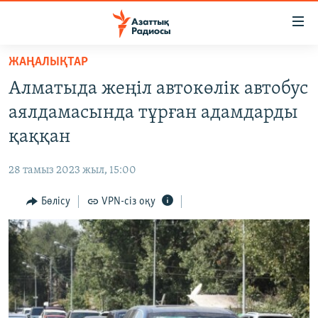
Accessibility
links
Skip
ЖАҢАЛЫҚТАР
to
ЖАҢАЛЫҚТАР
Алматыда жеңіл автокөлік автобус
main
САЯСАТ
content
аялдамасында тұрған адамдарды
AZATTYQTV
Skip
қаққан
to
ҚАҢТАР ОҚИҒАСЫ
main
28 тамыз 2023 жыл, 15:00
АДАМ ҚҰҚЫҚТАРЫ
Navigation
Skip
Бөлісу
VPN-сіз оқу
ӘЛЕУМЕТ
to
ӘЛЕМ
Search
АРНАЙЫ ЖОБАЛАР
Русский