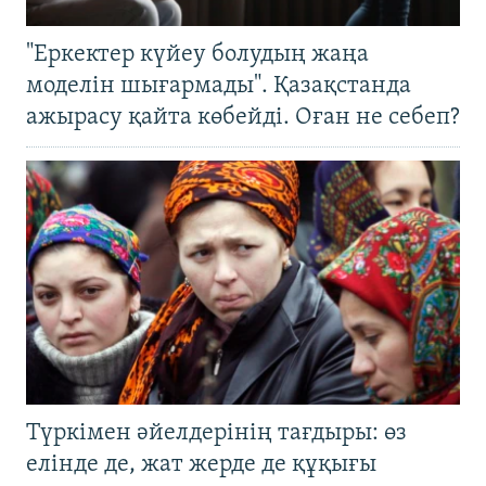
"Еркектер күйеу болудың жаңа
моделін шығармады". Қазақстанда
ажырасу қайта көбейді. Оған не себеп?
Түркімен әйелдерінің тағдыры: өз
елінде де, жат жерде де құқығы