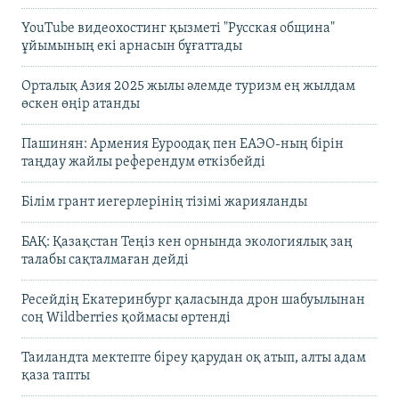
YouTube видеохостинг қызметі "Русская община"
ұйымының екі арнасын бұғаттады
Орталық Азия 2025 жылы әлемде туризм ең жылдам
өскен өңір атанды
Пашинян: Армения Еуроодақ пен ЕАЭО-ның бірін
таңдау жайлы референдум өткізбейді
Білім грант иегерлерінің тізімі жарияланды
БАҚ: Қазақстан Теңіз кен орнында экологиялық заң
талабы сақталмаған дейді
Ресейдің Екатеринбург қаласында дрон шабуылынан
соң Wildberries қоймасы өртенді
Таиландта мектепте біреу қарудан оқ атып, алты адам
қаза тапты