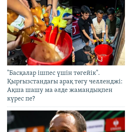
"Басқалар ішпес үшін төгейік".
Қырғызстандағы арақ төгу челленджі:
Ақша шашу ма әлде жамандықпен
күрес пе?