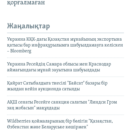
қорғалмаған
Жаңалықтар
Украина КҚК-дағы Қазақстан мұнайының экспортына
қатысы бар инфрақұрылымға шабуылдамауға келіскен
– Bloomberg
Украина Ресейдің Самара облысы мен Краснодар
аймағындағы мұнай зауытына шабуылдады
Қайрат Сатыбалдыға тиесілі "Байсат" базары бір
жылдан кейін аукционда сатылды
АҚШ сенаты Ресейге санкция салатын "Линдси Грэм
заң жобасын" мақұлдады
Wildberries қоймаларының бір бөлігін "Қазақстан,
Өзбекстан және Беларуське көшірмек"