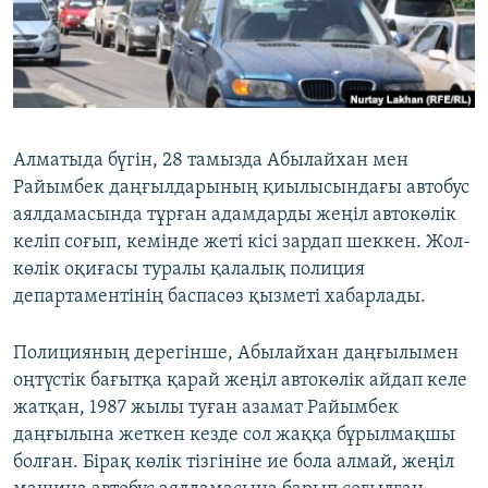
ЖАЗЫЛЫҢЫЗ
Басқа тілдерде
Алматыда бүгін, 28 тамызда Абылайхан мен
Райымбек даңғылдарының қиылысындағы автобус
аялдамасында тұрған адамдарды жеңіл автокөлік
келіп соғып, кемінде жеті кісі зардап шеккен. Жол-
көлік оқиғасы туралы қалалық полиция
департаментінің баспасөз қызметі хабарлады.
Полицияның дерегінше, Абылайхан даңғылымен
оңтүстік бағытқа қарай жеңіл автокөлік айдап келе
жатқан, 1987 жылы туған азамат Райымбек
даңғылына жеткен кезде сол жаққа бұрылмақшы
болған. Бірақ көлік тізгініне ие бола алмай, жеңіл