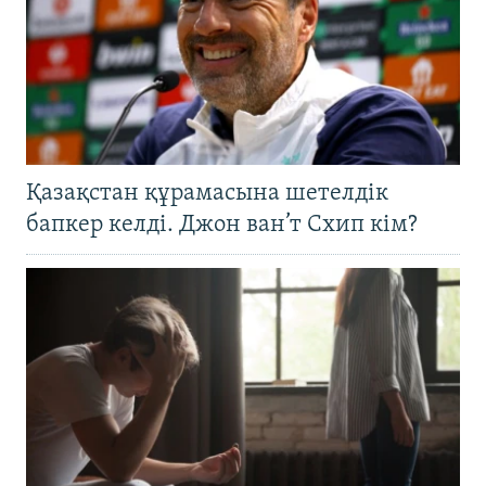
Қазақстан құрамасына шетелдік
бапкер келді. Джон ван’т Схип кім?