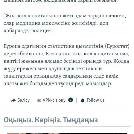
машина автобус аялдамасына барып соғылған.
"Жол-көлік оқиғасынан жеті адам зардап шеккен,
олар медицина мекемесіне жеткізілді" деп
хабарлады полиция.
Еуропа одағының статистика қызметінің (Еуростат)
дерегі бойынша, Қазақстан жол-көлік оқиғасының
көптігі жағынан әлемде бесінші орында тұр. Жолда
жүру ережесі мен қауіпсіздік техникасы
талаптарын орындамау салдарынан елде көлік
апаты жиі болады деп түсіндіреді мамандар.
Бөлісу
VPN-сіз оқу
Follow us
Оқыңыз. Көріңіз. Тыңдаңыз