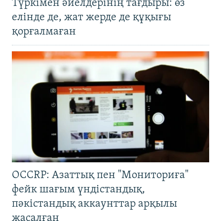
Түркімен әйелдерінің тағдыры: өз
елінде де, жат жерде де құқығы
қорғалмаған
OCCRP: Азаттық пен "Мониториға"
фейк шағым үндістандық,
пәкістандық аккаунттар арқылы
жасалған