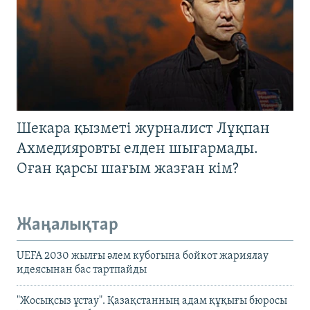
Шекара қызметі журналист Лұқпан
Ахмедияровты елден шығармады.
Оған қарсы шағым жазған кім?
Жаңалықтар
UEFA 2030 жылғы әлем кубогына бойкот жариялау
идеясынан бас тартпайды
"Жосықсыз ұстау". Қазақстанның адам құқығы бюросы