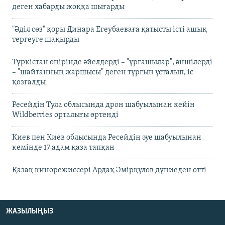
деген хабарды жоққа шығарды
"Әділ сөз" қоры Динара Егеубаеваға қатысты істі ашық
тергеуге шақырды
Түркістан өңірінде әйелдерді – "ұрғашылар", әншілерді
– "шайтанның жаршысы" деген тұрғын ұсталып, іс
қозғалды
Ресейдің Тула облысында дрон шабуылынан кейін
Wildberries орталығы өртенді
Киев пен Киев облысында Ресейдің әуе шабуылынан
кемінде 17 адам қаза тапқан
Қазақ кинорежиссері Ардақ Әмірқұлов дүниеден өтті
ЖАЗЫЛЫҢЫЗ