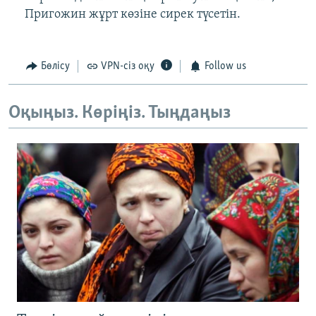
Пригожин жұрт көзіне сирек түсетін.
Бөлісу
VPN-сіз оқу
Follow us
Оқыңыз. Көріңіз. Тыңдаңыз