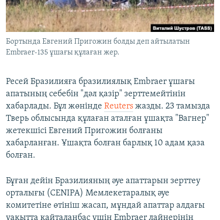
ЖАЗЫЛЫҢЫЗ
Бортында Евгений Пригожин болды деп айтылатын
Embraer-135 ұшағы құлаған жер.
Басқа тілдерде
Ресей Бразилияға бразилиялық Embraer ұшағы
апатының себебін "дәл қазір" зерттемейтінін
хабарлады. Бұл жөнінде
Reuters
жазды. 23 тамызда
Тверь облысында құлаған аталған ұшақта "Вагнер"
жетекшісі Евгений Пригожин болғаны
хабарланған. Ұшақта болған барлық 10 адам қаза
болған.
Бұған дейін Бразилияның әуе апаттарын зерттеу
орталығы (CENIPA) Мемлекетаралық әуе
комитетіне өтініш жасап, мұндай апаттар алдағы
уақытта қайталанбас үшін Embraer лайнерінің