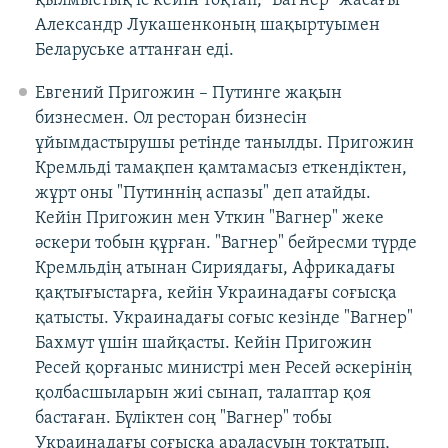
қылмыстық іс кейін тоқтап, "Вагнер" жасағы
Александр Лукашенконың шақыртуымен
Беларуське аттанған еді.
Евгений Пригожин – Путинге жақын
бизнесмен. Ол ресторан бизнесін
ұйымдастырушы ретінде танылды. Пригожин
Кремльді тамақпен қамтамасыз еткендіктен,
жұрт оны "Путиннің аспазы" деп атайды.
Кейін Пригожин мен Уткин "Вагнер" жеке
әскери тобын құрған. "Вагнер" бейресми түрде
Кремльдің атынан Сириядағы, Африкадағы
қақтығыстарға, кейін Украинадағы соғысқа
қатысты. Украинадағы соғыс кезінде "Вагнер"
Бахмут үшін шайқасты. Кейін Пригожин
Ресей қорғаныс министрі мен Ресей әскерінің
қолбасшыларын жиі сынап, талаптар қоя
бастаған. Бүліктен соң "Вагнер" тобы
Украинадағы соғысқа араласуын тоқтатып,