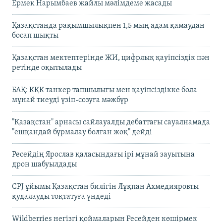
Ермек Нарымбаев жайлы мәлімдеме жасады
Қазақстанда рақымшылықпен 1,5 мың адам қамаудан
босап шықты
Қазақстан мектептерінде ЖИ, цифрлық қауіпсіздік пән
ретінде оқытылады
БАҚ: КҚК танкер тапшылығы мен қауіпсіздікке бола
мұнай тиеуді үзіп-созуға мәжбүр
"Қазақстан" арнасы сайлауалды дебаттағы сауалнамада
"ешқандай бұрмалау болған жоқ" дейді
Ресейдің Ярослав қаласындағы ірі мұнай зауытына
дрон шабуылдады
CPJ ұйымы Қазақстан билігін Лұқпан Ахмедияровты
қудалауды тоқтатуға үндеді
Wildberries негізгі қоймаларын Ресейден көшірмек