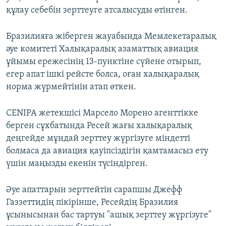
құлау себебін зерттеуге атсалысуды өтінген.
Бразилияға жіберген жауабында Мемлекетаралық
әуе комитеті Халықаралық азаматтық авиация
ұйымы ережесінің 13-пунктіне сүйене отырып,
егер апат ішкі рейсте болса, оған халықаралық
норма жүрмейтінін атап өткен.
CENIPA жетекшісі Марсело Морено агенттікке
берген сұхбатында Ресей жағы халықаралық
деңгейде мұндай зерттеу жүргізуге міндетті
болмаса да авиация қауіпсіздігін қамтамасыз ету
үшін маңызды екенін түсіндірген.
Әуе апаттарын зерттейтін сарапшы Джефф
Газзеттидің пікірінше, Ресейдің Бразилия
ұсынысынан бас тартуы "ашық зерттеу жүргізуге"