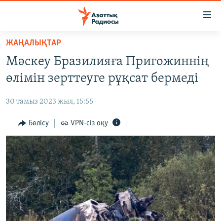
Accessibility
links
Skip
ЖАҢАЛЫҚТАР
to
ЖАҢАЛЫҚТАР
Мәскеу Бразилияға Пригожиннің
main
САЯСАТ
content
өлімін зерттеуге рұқсат бермеді
AZATTYQTV
Skip
to
30 тамыз 2023 жыл, 15:55
ҚАҢТАР ОҚИҒАСЫ
main
АДАМ ҚҰҚЫҚТАРЫ
Бөлісу
VPN-сіз оқу
Navigation
Skip
ӘЛЕУМЕТ
to
ӘЛЕМ
Search
АРНАЙЫ ЖОБАЛАР
Русский