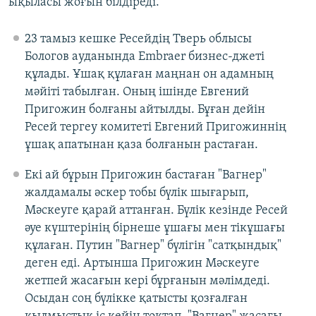
ықыласы жоғын білдіреді.
23 тамыз кешке Ресейдің Тверь облысы
Бологов ауданында Embraer бизнес-джеті
құлады. Ұшақ құлаған маңнан он адамның
мәйіті табылған. Оның ішінде Евгений
Пригожин болғаны айтылды. Бұған дейін
Ресей тергеу комитеті Евгений Пригожиннің
ұшақ апатынан қаза болғанын растаған.
Екі ай бұрын Пригожин бастаған "Вагнер"
жалдамалы әскер тобы бүлік шығарып,
Мәскеуге қарай аттанған. Бүлік кезінде Ресей
әуе күштерінің бірнеше ұшағы мен тікұшағы
құлаған. Путин "Вагнер" бүлігін "сатқындық"
деген еді. Артынша Пригожин Мәскеуге
жетпей жасағын кері бұрғанын мәлімдеді.
Осыдан соң бүлікке қатысты қозғалған