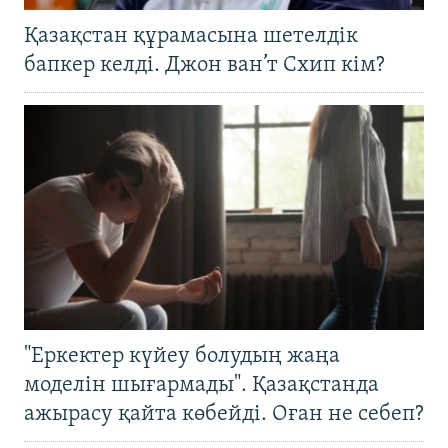
Қазақстан құрамасына шетелдік
бапкер келді. Джон ван’т Схип кім?
"Еркектер күйеу болудың жаңа
моделін шығармады". Қазақстанда
ажырасу қайта көбейді. Оған не себеп?