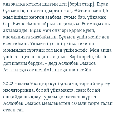
адвокатқа кеткен шығын деп [беріп отыр]. Бірақ
бұл мені қанағаттандырған жоқ. Өйткені мен 1,5
жыл ішінде көрген азабым, түрме бар, үйқамақ
бар. Бизнесімнен айрылып қалдым. Өтемақы оны
ақтамайды. Бірақ мен оны әрі қарай қуып,
апелляцияға жазбаймын. Бұл мен үшін жеңіс деп
есептеймін. Үкіметтің өзінің кінәлі екенін
мойындап тұрғаны сол мен үшін жеңіс. Мен ақша
үшін алаңға шыққан жоқпын. Бәрі көрсін, білсін
деп шағым бердім, – деді Асланбек Омаров
Азаттыққа сот шешімі шыққаннан кейін.
2022 жылғы 9 қаңтар күні ұсталып, төрт ай тергеу
изоляторында, бес ай үйқамақта, тағы бес ай
ешқайда шықпау туралы қолхатпен жүрген
Асланбек Омаров мемлекеттен 40 млн теңге талап
еткен еді.