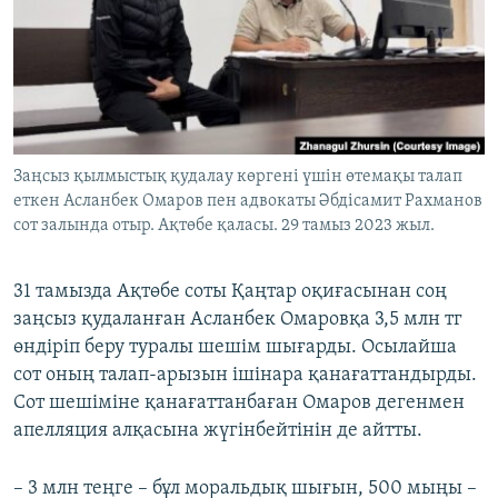
ЖАЗЫЛЫҢЫЗ
Басқа тілдерде
Заңсыз қылмыстық қудалау көргені үшін өтемақы талап
еткен Асланбек Омаров пен адвокаты Әбдісамит Рахманов
сот залында отыр. Ақтөбе қаласы. 29 тамыз 2023 жыл.
31 тамызда Ақтөбе соты Қаңтар оқиғасынан соң
заңсыз қудаланған Асланбек Омаровқа 3,5 млн тг
өндіріп беру туралы шешім шығарды. Осылайша
сот оның талап-арызын ішінара қанағаттандырды.
Сот шешіміне қанағаттанбаған Омаров дегенмен
апелляция алқасына жүгінбейтінін де айтты.
– 3 млн теңге – бұл моральдық шығын, 500 мыңы –