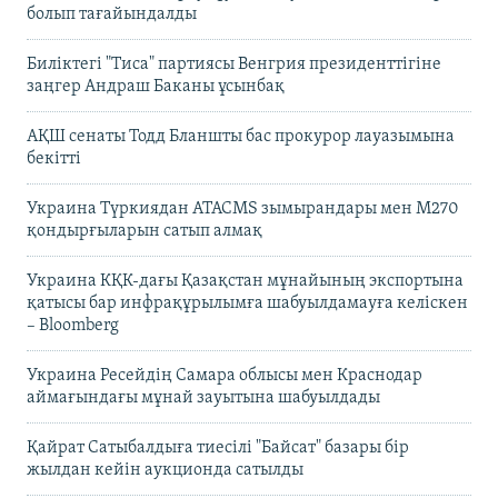
болып тағайындалды
Биліктегі "Тиса" партиясы Венгрия президенттігіне
заңгер Андраш Баканы ұсынбақ
АҚШ сенаты Тодд Бланшты бас прокурор лауазымына
бекітті
Украина Түркиядан ATACMS зымырандары мен M270
қондырғыларын сатып алмақ
Украина КҚК-дағы Қазақстан мұнайының экспортына
қатысы бар инфрақұрылымға шабуылдамауға келіскен
– Bloomberg
Украина Ресейдің Самара облысы мен Краснодар
аймағындағы мұнай зауытына шабуылдады
Қайрат Сатыбалдыға тиесілі "Байсат" базары бір
жылдан кейін аукционда сатылды