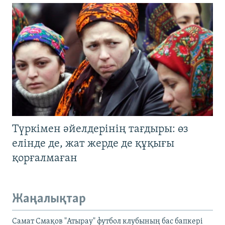
Түркімен әйелдерінің тағдыры: өз
елінде де, жат жерде де құқығы
қорғалмаған
Жаңалықтар
Самат Смақов "Атырау" футбол клубының бас бапкері