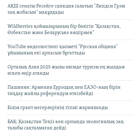
АҚШ сенаты Ресейге санкция салатын "Линдси Грэм
заң жобасын" мақұлдады
Wildberries қоймаларының бір бөлігін "Қазақстан,
Өзбекстан және Беларуське көшірмек"
YouTube видеохостинг қызметі "Русская община"
ұйымының екі арнасын бұғаттады
Орталық Азия 2025 жылы әлемде туризм ең жылдам
өскен өңір атанды
Пашинян: Армения Еуроодақ пен ЕАЭО-ның бірін
таңдау жайлы референдум өткізбейді
Білім грант иегерлерінің тізімі жарияланды
БАҚ: Қазақстан Теңіз кен орнында экологиялық заң
талабы сақталмаған дейді