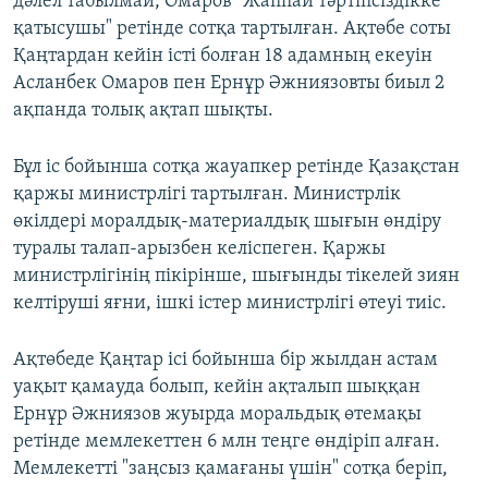
дәлел табылмай, Омаров "Жаппай тәртіпсіздікке
қатысушы" ретінде сотқа тартылған. Ақтөбе соты
Қаңтардан кейін істі болған 18 адамның екеуін
Асланбек Омаров пен Ернұр Әжниязовты биыл 2
ақпанда толық ақтап шықты.
Бұл іс бойынша сотқа жауапкер ретінде Қазақстан
қаржы министрлігі тартылған. Министрлік
өкілдері моралдық-материалдық шығын өндіру
туралы талап-арызбен келіспеген. Қаржы
министрлігінің пікірінше, шығынды тікелей зиян
келтіруші яғни, ішкі істер министрлігі өтеуі тиіс.
Ақтөбеде Қаңтар ісі бойынша бір жылдан астам
уақыт қамауда болып, кейін ақталып шыққан
Ернұр Әжниязов жуырда моральдық өтемақы
ретінде мемлекеттен 6 млн теңге өндіріп алған.
Мемлекетті "заңсыз қамағаны үшін" сотқа беріп,