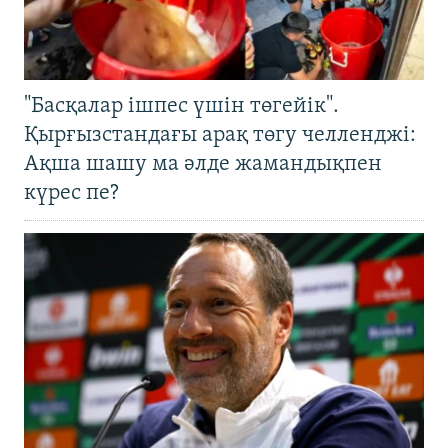
"Басқалар ішпес үшін төгейік".
Қырғызстандағы арақ төгу челленджі:
Ақша шашу ма әлде жамандықпен
күрес пе?