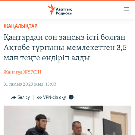
Accessibility
links
Skip
ЖАҢАЛЫҚТАР
to
ЖАҢАЛЫҚТАР
Қаңтардан соң заңсыз істі болған
main
САЯСАТ
content
Ақтөбе тұрғыны мемлекеттен 3,5
AZATTYQTV
Skip
млн теңге өндіріп алды
to
ҚАҢТАР ОҚИҒАСЫ
main
Жаңагүл ЖҮРСІН
АДАМ ҚҰҚЫҚТАРЫ
Navigation
Skip
31 тамыз 2023 жыл, 13:03
ӘЛЕУМЕТ
to
ӘЛЕМ
Бөлісу
VPN-сіз оқу
Search
АРНАЙЫ ЖОБАЛАР
Русский