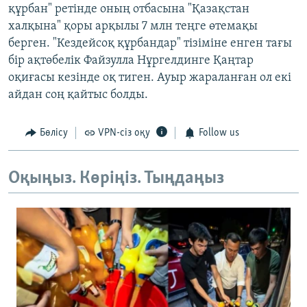
құрбан" ретінде оның отбасына "Қазақстан
халқына" қоры арқылы 7 млн теңге өтемақы
берген. "Кездейсоқ құрбандар" тізіміне енген тағы
бір ақтөбелік Файзулла Нұргелдинге
Қаңтар
оқиғасы кезінде оқ тиген. Ауыр жараланған ол екі
айдан соң қайтыс болды.
Бөлісу
VPN-сіз оқу
Follow us
Оқыңыз. Көріңіз. Тыңдаңыз