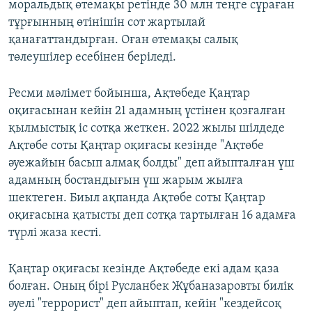
моральдық өтемақы ретінде 30 млн теңге сұраған
тұрғынның өтінішін сот жартылай
қанағаттандырған. Оған өтемақы салық
төлеушілер есебінен беріледі.
Ресми мәлімет бойынша, Ақтөбеде Қаңтар
оқиғасынан кейін 21 адамның үстінен қозғалған
қылмыстық іс сотқа жеткен. 2022 жылы шілдеде
Ақтөбе соты Қаңтар оқиғасы кезінде "Ақтөбе
әуежайын басып алмақ болды" деп айыпталған үш
адамның бостандығын үш жарым жылға
шектеген. Биыл ақпанда Ақтөбе соты Қаңтар
оқиғасына қатысты деп сотқа тартылған 16 адамға
түрлі жаза кесті.
Қаңтар оқиғасы кезінде Ақтөбеде екі адам қаза
болған. Оның бірі Русланбек Жұбаназаровты
билік
әуелі "террорист" деп айыптап, кейін "кездейсоқ