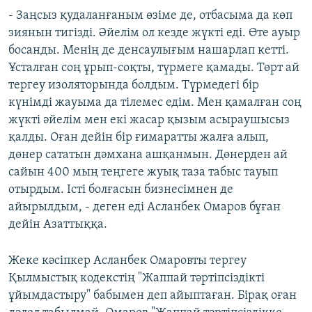
- Заңсыз қудаланғаным өзіме де, отбасыма да көп
зиянын тигізді. Әйелім ол кезде жүкті еді. Өте ауыр
босанды. Менің де денсаулығым нашарлап кетті.
Ұсталған соң ұрып-соқты, түрмеге қамады. Төрт ай
тергеу изоляторында болдым. Түрмедегі бір
күнімді жауыма да тілемес едім. Мен қамалған соң
жүкті әйелім мен екі жасар қызым асыраушысыз
қалды. Оған дейін бір ғимаратты жалға алып,
дөнер сататын дәмхана ашқанмын. Дөнерден ай
сайын 400 мың теңгеге жуық таза табыс тауып
отырдым. Істі болғасын бизнесімнен де
айырылдым, - деген еді Асланбек Омаров бұған
дейін Азаттыққа.
Жеке кәсіпкер Асланбек Омаровты тергеу
Қылмыстық кодекстің "Жаппай тәртіпсіздікті
ұйымдастыру" бабымен деп айыптаған. Бірақ оған