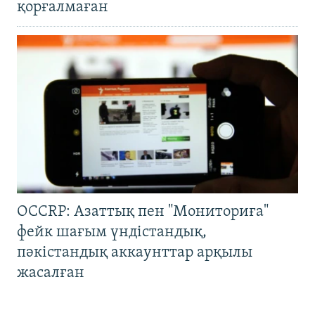
қорғалмаған
OCCRP: Азаттық пен "Мониториға"
фейк шағым үндістандық,
пәкістандық аккаунттар арқылы
жасалған