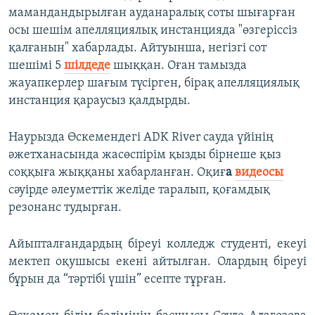
мамандандырылған ауданаралық соты шығарған
осы шешім апелляциялық инстанцияда "өзгеріссіз
қалғанын" хабарлады. Айтуынша, негізгі сот
шешімі 5
шілдеде
шыққан. Оған тамызда
жауапкерлер шағым түсірген, бірақ апелляциялық
инстанция қараусыз қалдырды.
Наурызда Өскемендегі ADK River сауда үйінің
әжетханасында жасөспірім қызды бірнеше қыз
соққыға жыққаны хабарланған. Оқиғ
а
видеосы
сәуірде әлеуметтік желіде таралып, қоғамдық
резонанс тудырған.
Айыпталғандардың біреуі колледж студенті, екеуі
мектеп оқушысы екені айтылған. Олардың біреуі
бұрын да “тәртібі үшін” есепте тұрған.