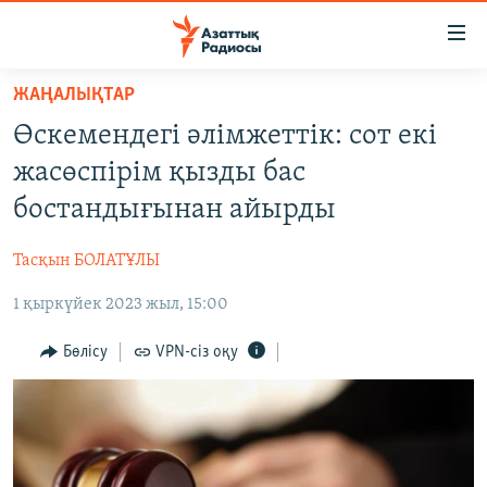
Accessibility
links
Skip
ЖАҢАЛЫҚТАР
to
ЖАҢАЛЫҚТАР
Өскемендегі әлімжеттік: сот екі
main
САЯСАТ
content
жасөспірім қызды бас
AZATTYQTV
Skip
бостандығынан айырды
to
ҚАҢТАР ОҚИҒАСЫ
main
Тасқын БОЛАТҰЛЫ
АДАМ ҚҰҚЫҚТАРЫ
Navigation
Skip
1 қыркүйек 2023 жыл, 15:00
ӘЛЕУМЕТ
to
ӘЛЕМ
Бөлісу
VPN-сіз оқу
Search
АРНАЙЫ ЖОБАЛАР
Русский