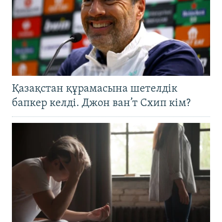
Қазақстан құрамасына шетелдік
бапкер келді. Джон ван’т Схип кім?