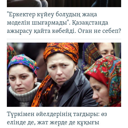
"Еркектер күйеу болудың жаңа
моделін шығармады". Қазақстанда
ажырасу қайта көбейді. Оған не себеп?
Түркімен әйелдерінің тағдыры: өз
елінде де, жат жерде де құқығы