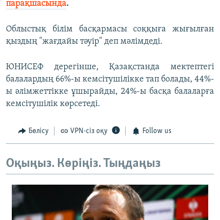
парақшасында
.
Облыстық білім басқармасы соққыға жығылған
қыздың "жағдайы тәуір" деп мәлімдеді.
ЮНИСЕФ дерегінше, Қазақстанда мектептегі
балалардың 66%-ы кемсітушілікке тап болады, 44%-
ы әлімжеттікке ұшырайды, 24%-ы басқа балаларға
кемсітушілік көрсетеді.
Бөлісу
VPN-сіз оқу
Follow us
Оқыңыз. Көріңіз. Тыңдаңыз