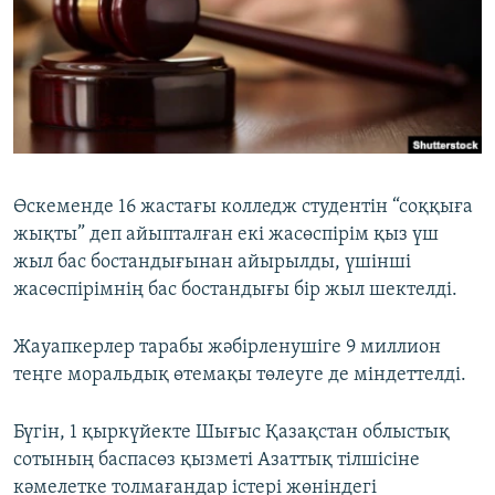
ЖАЗЫЛЫҢЫЗ
Басқа тілдерде
Өскеменде 16 жастағы колледж студентін “соққыға
жықты” деп айыпталған екі жасөспірім қыз үш
жыл бас бостандығынан айырылды, үшінші
жасөспірімнің бас бостандығы бір жыл шектелді.
Жауапкерлер тарабы жәбірленушіге 9 миллион
теңге моральдық өтемақы төлеуге де міндеттелді.
Бүгін, 1 қыркүйекте Шығыс Қазақстан облыстық
сотының баспасөз қызметі Азаттық тілшісіне
кәмелетке толмағандар істері жөніндегі