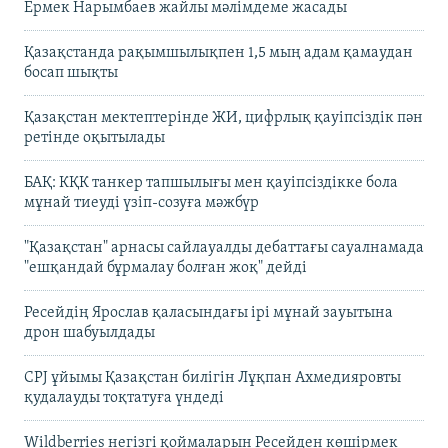
Ермек Нарымбаев жайлы мәлімдеме жасады
Қазақстанда рақымшылықпен 1,5 мың адам қамаудан
босап шықты
Қазақстан мектептерінде ЖИ, цифрлық қауіпсіздік пән
ретінде оқытылады
БАҚ: КҚК танкер тапшылығы мен қауіпсіздікке бола
мұнай тиеуді үзіп-созуға мәжбүр
"Қазақстан" арнасы сайлауалды дебаттағы сауалнамада
"ешқандай бұрмалау болған жоқ" дейді
Ресейдің Ярослав қаласындағы ірі мұнай зауытына
дрон шабуылдады
CPJ ұйымы Қазақстан билігін Лұқпан Ахмедияровты
қудалауды тоқтатуға үндеді
Wildberries негізгі қоймаларын Ресейден көшірмек