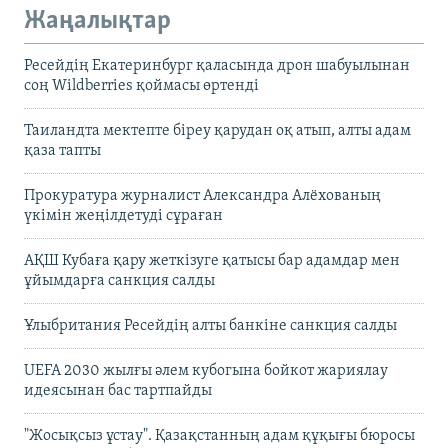
Жаңалықтар
Ресейдің Екатеринбург қаласында дрон шабуылынан
соң Wildberries қоймасы өртенді
Таиландта мектепте біреу қарудан оқ атып, алты адам
қаза тапты
Прокуратура журналист Александра Алёхованың
үкімін жеңілдетуді сұраған
АҚШ Кубаға қару жеткізуге қатысы бар адамдар мен
ұйымдарға санкция салды
Ұлыбритания Ресейдің алты банкіне санкция салды
UEFA 2030 жылғы әлем кубогына бойкот жариялау
идеясынан бас тартпайды
"Жосықсыз ұстау". Қазақстанның адам құқығы бюросы