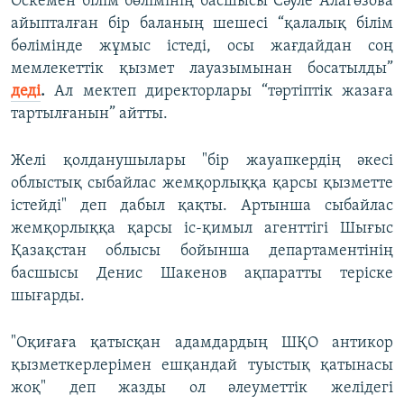
Өскемен білім бөлімінің басшысы Сәуле Алагөзова
айыпталған бір баланың шешесі “қалалық білім
бөлімінде жұмыс істеді, осы жағдайдан соң
мемлекеттік қызмет лауазымынан босатылды”
деді
.
Ал мектеп директорлары “тәртіптік жазаға
тартылғанын” айтты.
Желі қолданушылары "бір жауапкердің әкесі
облыстық сыбайлас жемқорлыққа қарсы қызметте
істейді" деп дабыл қақты. Артынша сыбайлас
жемқорлыққа қарсы іс-қимыл агенттігі Шығыс
Қазақстан облысы бойынша департаментінің
басшысы Денис Шакенов ақпаратты теріске
шығарды.
"Оқиғаға қатысқан адамдардың ШҚО антикор
қызметкерлерімен ешқандай туыстық қатынасы
жоқ" деп жазды ол әлеуметтік желідегі