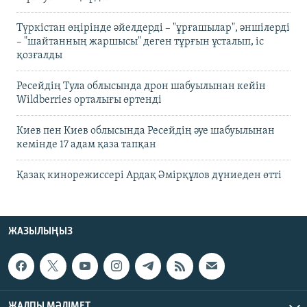
Түркістан өңірінде әйелдерді – "ұрғашылар", әншілерді
– "шайтанның жаршысы" деген тұрғын ұсталып, іс
қозғалды
Ресейдің Тула облысында дрон шабуылынан кейін
Wildberries орталығы өртенді
Киев пен Киев облысында Ресейдің әуе шабуылынан
кемінде 17 адам қаза тапқан
Қазақ кинорежиссері Ардақ Әмірқұлов дүниеден өтті
ЖАЗЫЛЫҢЫЗ
ЖАЛПЫ МӘЛІМЕТ