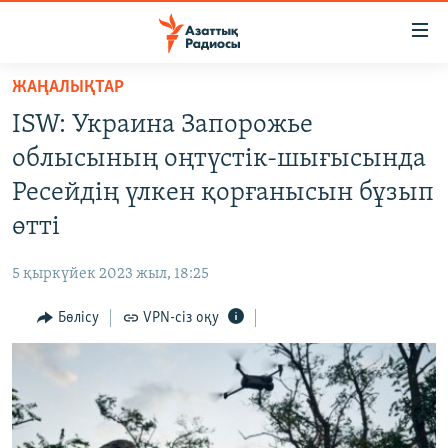
Accessibility
links
Skip
ЖАҢАЛЫҚТАР
to
ЖАҢАЛЫҚТАР
ISW: Украина Запорожье
main
САЯСАТ
content
облысының оңтүстік-шығысында
AZATTYQTV
Skip
Ресейдің үлкен қорғанысын бұзып
to
ҚАҢТАР ОҚИҒАСЫ
өтті
main
АДАМ ҚҰҚЫҚТАРЫ
Navigation
5 қыркүйек 2023 жыл, 18:25
Skip
ӘЛЕУМЕТ
to
Бөлісу
VPN-сіз оқу
ӘЛЕМ
Search
АРНАЙЫ ЖОБАЛАР
Русский