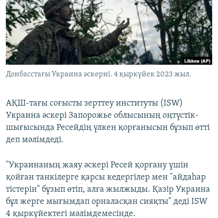
ЖАЗЫЛЫҢЫЗ
Басқа тілдерде
Донбасстағы Украина әскериі. 4 қыркүйек 2023 жыл.
АҚШ-тағы соғысты зерттеу институты (ISW)
Украина әскері Запорожье облысының оңтүстік-
шығысында Ресейдің үлкен қорғанысын бұзып өтті
деп мәлімдеді.
"Украинаның жаяу әскері Ресей қорғану үшін
қойған танкілерге қарсы кедергілер мен "айдаһар
тістерін" бұзып өтіп, алға жылжыды. Қазір Украина
бұл жерге мығымдап орналасқан сияқты" деді ISW
4 қыркүйектегі мәлімдемесінде.