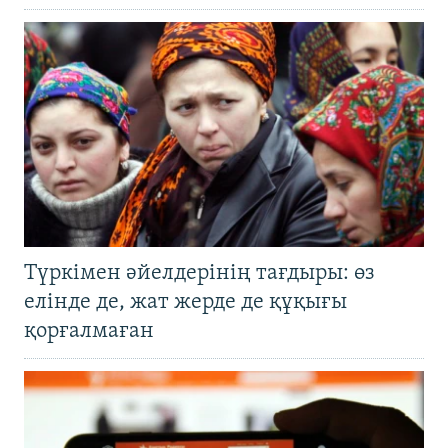
Түркімен әйелдерінің тағдыры: өз
елінде де, жат жерде де құқығы
қорғалмаған