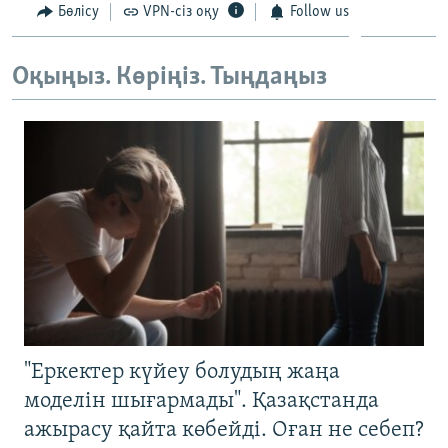
Бөлісу
VPN-сіз оқу
Follow us
Оқыңыз. Көріңіз. Тыңдаңыз
"Еркектер күйеу болудың жаңа
моделін шығармады". Қазақстанда
ажырасу қайта көбейді. Оған не себеп?