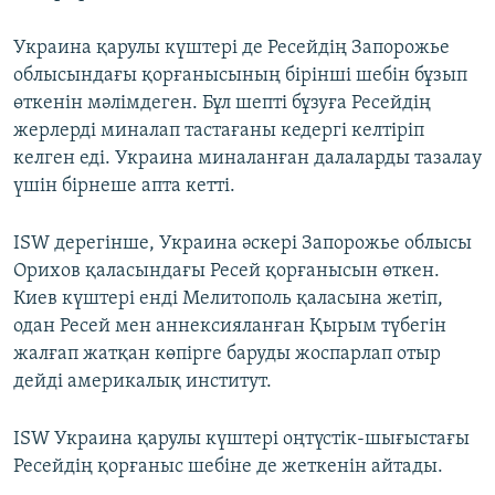
Украина қарулы күштері де Ресейдің Запорожье
облысындағы қорғанысының бірінші шебін бұзып
өткенін мәлімдеген. Бұл шепті бұзуға Ресейдің
жерлерді миналап тастағаны кедергі келтіріп
келген еді. Украина миналанған далаларды тазалау
үшін бірнеше апта кетті.
ISW дерегінше, Украина әскері Запорожье облысы
Орихов қаласындағы Ресей қорғанысын өткен.
Киев күштері енді Мелитополь қаласына жетіп,
одан Ресей мен аннексияланған Қырым түбегін
жалғап жатқан көпірге баруды жоспарлап отыр
дейді америкалық институт.
ISW Украина қарулы күштері оңтүстік-шығыстағы
Ресейдің қорғаныс шебіне де жеткенін айтады.