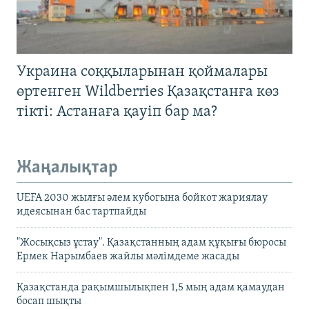
Украина соққыларынан қоймалары
өртенген Wildberries Қазақстанға көз
тікті: Астанаға қауіп бар ма?
Жаңалықтар
UEFA 2030 жылғы әлем кубогына бойкот жариялау
идеясынан бас тартпайды
"Жосықсыз ұстау". Қазақстанның адам құқығы бюросы
Ермек Нарымбаев жайлы мәлімдеме жасады
Қазақстанда рақымшылықпен 1,5 мың адам қамаудан
босап шықты