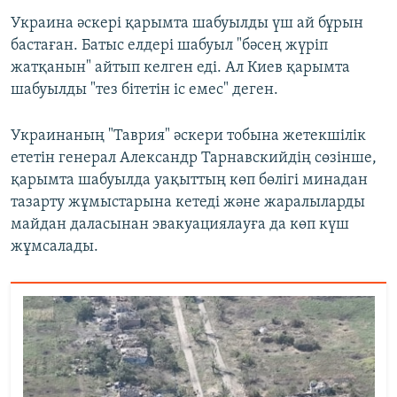
Украина әскері қарымта шабуылды үш ай бұрын
бастаған. Батыс елдері шабуыл "бәсең жүріп
жатқанын" айтып келген еді. Ал Киев қарымта
шабуылды "тез бітетін іс емес" деген.
Украинаның "Таврия" әскери тобына жетекшілік
ететін генерал Александр Тарнавскийдің сөзінше,
қарымта шабуылда уақыттың көп бөлігі минадан
тазарту жұмыстарына кетеді және жаралыларды
майдан даласынан эвакуациялауға да көп күш
жұмсалады.