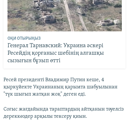
ОҚИ ОТЫРЫҢЫЗ
Генерал Тарнавский: Украина әскері
Ресейдің қорғаныс шебінің алғашқы
сызығын бұзып өтті
Ресей президенті Владимир Путин кеше, 4
қыркүйекте Украинаның қарымта шабуылынан
"түк шығып жатқан жоқ" деген еді.
Соғыс жағдайында тараптардың айтқанын тәуелсіз
дереккөздер арқылы тексеру қиын.