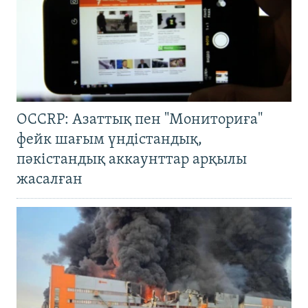
OCCRP: Азаттық пен "Мониториға"
фейк шағым үндістандық,
пәкістандық аккаунттар арқылы
жасалған