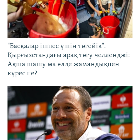
"Басқалар ішпес үшін төгейік".
Қырғызстандағы арақ төгу челленджі:
Ақша шашу ма әлде жамандықпен
күрес пе?