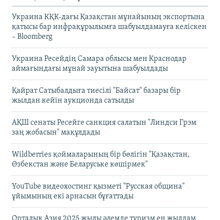
Украина КҚК-дағы Қазақстан мұнайының экспортына
қатысы бар инфрақұрылымға шабуылдамауға келіскен
– Bloomberg
Украина Ресейдің Самара облысы мен Краснодар
аймағындағы мұнай зауытына шабуылдады
Қайрат Сатыбалдыға тиесілі "Байсат" базары бір
жылдан кейін аукционда сатылды
АҚШ сенаты Ресейге санкция салатын "Линдси Грэм
заң жобасын" мақұлдады
Wildberries қоймаларының бір бөлігін "Қазақстан,
Өзбекстан және Беларуське көшірмек"
YouTube видеохостинг қызметі "Русская община"
ұйымының екі арнасын бұғаттады
Орталық Азия 2025 жылы әлемде туризм ең жылдам