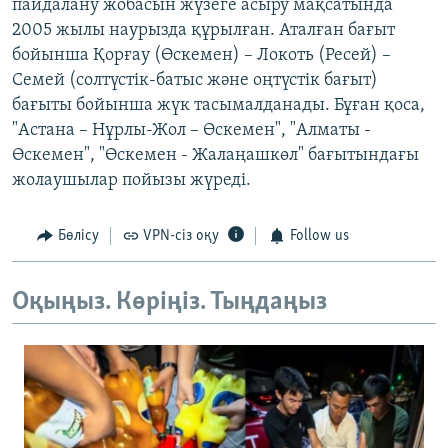
пайдалану жобасын жүзеге асыру мақсатында
2005 жылы наурызда құрылған. Аталған бағыт
бойынша Қорғау (Өскемен) – Локоть (Ресей) –
Семей (солтүстік-батыс және оңтүстік бағыт)
бағыты бойынша жүк тасымалданады. Бұған қоса,
"Астана – Нұрлы-Жол – Өскемен", "Алматы -
Өскемен", "Өскемен - Жалаңашкөл" бағытындағы
жолаушылар пойызы жүреді.
Бөлісу
VPN-сіз оқу
Follow us
Оқыңыз. Көріңіз. Тыңдаңыз