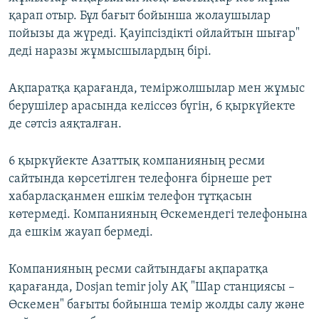
қарап отыр. Бұл бағыт бойынша жолаушылар
пойызы да жүреді. Қауіпсіздікті ойлайтын шығар"
деді наразы жұмысшылардың бірі.
Ақпаратқа қарағанда, теміржолшылар мен жұмыс
берушілер арасында келіссөз бүгін, 6 қыркүйекте
де сәтсіз аяқталған.
6 қыркүйекте Азаттық компанияның ресми
сайтында көрсетілген телефонға бірнеше рет
хабарласқанмен ешкім телефон тұтқасын
көтермеді. Компанияның Өскемендегі телефонына
да ешкім жауап бермеді.
Компанияның ресми сайтындағы ақпаратқа
қарағанда, Dosjan temir joly АҚ "Шар станциясы –
Өскемен" бағыты бойынша темір жолды салу және