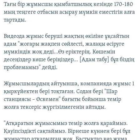
Тағы бір жұмысшы қымбатшылық кезінде 170-180
мың теңгеге отбасын асырау мүмкін еместігін алға
тартады.
Видеода жұмыс беруші жақтың өкіліне ұқсайтын
адам "жоғары жақпен сөйлесті, жалақы өсіруге
мүмкіндік жоқ деді...Өз еріктерің. Көшемін
десеңіздер көше беріңіздер... [Адам табу] бұл біздің
проблемамыз" дейді.
Жұмысшылардың айтуынша, компанияда жұмыс 1
қыркүйектен бері тоқтаған. Содан бері "Шар
станциясы – Өскемен" бағыты бойынша темір
жолға тексеріс жүргізілмегенін айтады.
"Атқаратын жұмысымыз темір жолға қараймыз.
Қауіпсіздікті сақтаймыз. Бірнеше күннен бері бұл
жұмыстар атқарылған жоқ. Бастықтар көз жұма