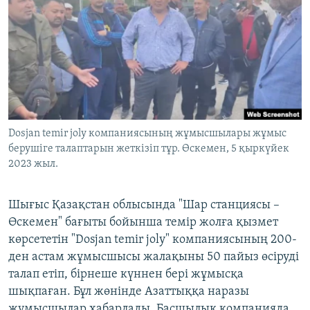
ЖАЗЫЛЫҢЫЗ
Басқа тілдерде
Dosjan temir joly компаниясының жұмысшылары жұмыс
берушіге талаптарын жеткізіп тұр. Өскемен, 5 қыркүйек
2023 жыл.
Шығыс Қазақстан облысында "Шар станциясы –
Өскемен" бағыты бойынша темір жолға қызмет
көрсететін "Dosjan temir joly" компаниясының 200-
ден астам жұмысшысы жалақыны 50 пайыз өсіруді
талап етіп, бірнеше күннен бері жұмысқа
шықпаған. Бұл жөнінде Азаттыққа наразы
жүмысшылар хабарлады. Басшылық компанияда