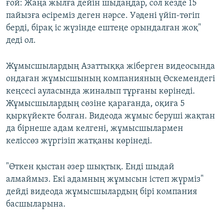
ғой: Жаңа жылға дейін шыдаңдар, сол кезде 15
пайызға өсіреміз деген нәрсе. Уәдені үйіп-төгіп
берді, бірақ іс жүзінде ештеңе орындалған жоқ"
деді ол.
Жұмысшылардың Азаттыққа жіберген видеосында
ондаған жұмысшының компанияның Өскемендегі
кеңсесі ауласында жиналып тұрғаны көрінеді.
Жұмысшылардың сөзіне қарағанда, оқиға 5
қыркүйекте болған. Видеода жұмыс беруші жақтан
да бірнеше адам келгені, жұмысшылармен
келіссөз жүргізіп жатқаны көрінеді.
"Өткен қыстан әзер шықтық. Енді шыдай
алмаймыз. Екі адамның жұмысын істеп жүрміз"
дейді видеода жұмысшылардың бірі компания
басшыларына.