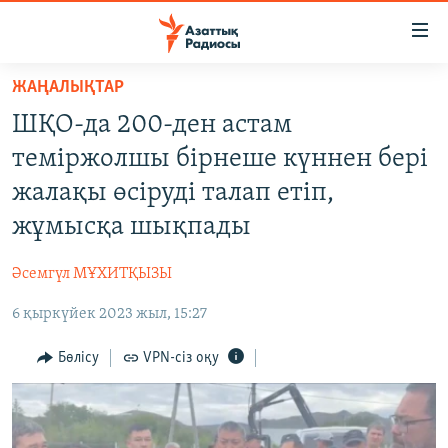
Accessibility
links
Skip
ЖАҢАЛЫҚТАР
to
ЖАҢАЛЫҚТАР
ШҚО-да 200-ден астам
main
САЯСАТ
content
теміржолшы бірнеше күннен бері
AZATTYQTV
Skip
жалақы өсіруді талап етіп,
to
ҚАҢТАР ОҚИҒАСЫ
жұмысқа шықпады
main
АДАМ ҚҰҚЫҚТАРЫ
Navigation
Әсемгүл МҰХИТҚЫЗЫ
Skip
ӘЛЕУМЕТ
to
6 қыркүйек 2023 жыл, 15:27
ӘЛЕМ
Search
АРНАЙЫ ЖОБАЛАР
Бөлісу
VPN-сіз оқу
Русский