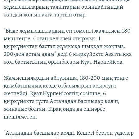
жұмысшылардың талаптарын орындайтындай
жағдай жоғын алға тартып отыр.
"Бізде жұмысшылардың ең төменгі жалақысы 180
мың теңге. Соған келіспей отырмыз. 1
қыркүйектен бастап жұмысқа шыққан жоқпыз.
200-ден астам адам" деді 6 қыркүйекте Азаттыққа
жол бастығының орынбасары Қуат Нұрпейісов.
Жұмысшылардың айтуынша, 180-200 мың теңге
қымбатшылық кезде отбасыларын асырауға
жетпейді. Қуат Нұрпейісовтің сөзінше, 6
қыркүйекте түсте Астанадан басшылар келіп,
жиналыс болған. Бірақ онда да ешнәрсе
шешілмеген.
"Астанадан басшылар келді. Кешегі берген уәделер