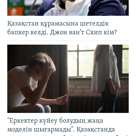
Қазақстан құрамасына шетелдік
бапкер келді. Джон ван’т Схип кім?
"Еркектер күйеу болудың жаңа
моделін шығармады". Қазақстанда