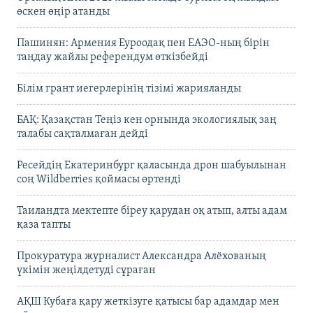
өскен өңір атанды
Пашинян: Армения Еуроодақ пен ЕАЭО-ның бірін
таңдау жайлы референдум өткізбейді
Білім грант иегерлерінің тізімі жарияланды
БАҚ: Қазақстан Теңіз кен орнында экологиялық заң
талабы сақталмаған дейді
Ресейдің Екатеринбург қаласында дрон шабуылынан
соң Wildberries қоймасы өртенді
Таиландта мектепте біреу қарудан оқ атып, алты адам
қаза тапты
Прокуратура журналист Александра Алёхованың
үкімін жеңілдетуді сұраған
АҚШ Кубаға қару жеткізуге қатысы бар адамдар мен