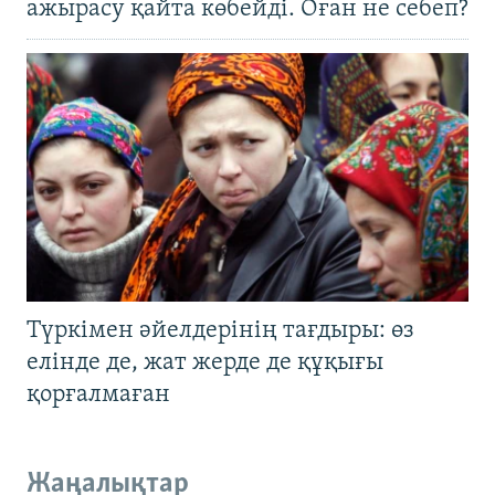
ажырасу қайта көбейді. Оған не себеп?
Түркімен әйелдерінің тағдыры: өз
елінде де, жат жерде де құқығы
қорғалмаған
Жаңалықтар