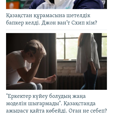
Қазақстан құрамасына шетелдік
бапкер келді. Джон ван’т Схип кім?
"Еркектер күйеу болудың жаңа
моделін шығармады". Қазақстанда
ажырасу қайта көбейді. Оған не себеп?