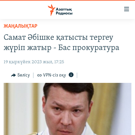
Accessibility
links
Skip
ЖАҢАЛЫҚТАР
to
ЖАҢАЛЫҚТАР
Самат Әбішке қатысты тергеу
main
САЯСАТ
content
жүріп жатыр - Бас прокуратура
AZATTYQTV
Skip
to
19 қыркүйек 2023 жыл, 17:25
ҚАҢТАР ОҚИҒАСЫ
main
АДАМ ҚҰҚЫҚТАРЫ
Бөлісу
VPN-сіз оқу
Navigation
Skip
ӘЛЕУМЕТ
to
ӘЛЕМ
Search
АРНАЙЫ ЖОБАЛАР
Русский