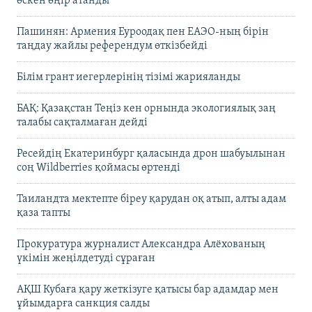
өскен өңір атанды
Пашинян: Армения Еуроодақ пен ЕАЭО-ның бірін
таңдау жайлы референдум өткізбейді
Білім грант иегерлерінің тізімі жарияланды
БАҚ: Қазақстан Теңіз кен орнында экологиялық заң
талабы сақталмаған дейді
Ресейдің Екатеринбург қаласында дрон шабуылынан
соң Wildberries қоймасы өртенді
Таиландта мектепте біреу қарудан оқ атып, алты адам
қаза тапты
Прокуратура журналист Александра Алёхованың
үкімін жеңілдетуді сұраған
АҚШ Кубаға қару жеткізуге қатысы бар адамдар мен
ұйымдарға санкция салды