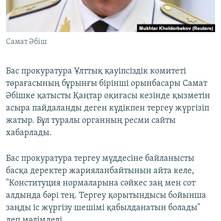
ЖАЗЫЛЫҢЫЗ
Самат Әбіш
Басқа тілдерде
Бас прокуратура Ұлттық қауіпсіздік комитеті
төрағасының бұрынғы бірінші орынбасары Самат
Әбішке қатысты Қаңтар оқиғасы кезінде қызметін
асыра пайдаланды деген күдікпен тергеу жүргізіп
жатыр. Бұл туралы органның ресми сайты
хабарлады.
Бас прокуратура тергеу мүддесіне байланысты
басқа деректер жарияланбайтынын айта келе,
"Конституция нормаларына сәйкес заң мен сот
алдында бәрі тең. Тергеу қорытындысы бойынша
заңды іс жүргізу шешімі қабылданатын болады"
деп мәлімдеді.