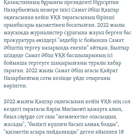
Қазақстанның бұрынғы президенті Нұрсұлтан
Назарбаевтың немере інісі Самат Әбіш Қаңтар
оқиғасынан кейін ҰҚК төрағасының бірінші
орынбасары қызметінен босатылған. 2022 жылы
маусымда журналистер сұрағына жауап берген бас
прокуратура өкілдері "әлдебір іс бойынша Самат
Әбіштің тергеу назарында екенін" айтқан. Былтыр
шілдеде Самат Әбіш ҰҚК басшыларының ісі
бойынша тергеуге шақырылғаны туралы хабар
тараған. 2022 жылы Самат Әбіш ағасы Қайрат
Назарбаевтың соты кезінде үйде отырғаны
көрінген.
2022 жылғы Қаңтар оқиғасынан кейін ҰҚК-нің сол
кездегі төрағасы Кәрім Мәсімовті қамауға алып,
биыл сәуірде сот оны "мемлекетке опасыздық
жасады", "билікті күшпен басып алмақ болды",
"қызметін асыра пайдаланды" деген айыппен 18