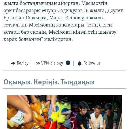
жылға бостандығынан айырған. Мәсімовтің
орынбасарлары Әнуар Садықұлов 16 жылға, Дәулет
Ерғожин 15 жылға, Марат Әсіпов үш жылға
сотталған. Мәсімовтің жақтастары "істің саяси
астары бар екенін, Мәсімовті кінәлі етіп шығару
керек болғанын" мәлімдеген.
Бөлісу
VPN-сіз оқу
Follow us
Оқыңыз. Көріңіз. Тыңдаңыз