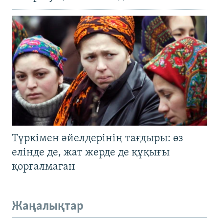
Түркімен әйелдерінің тағдыры: өз
елінде де, жат жерде де құқығы
қорғалмаған
Жаңалықтар