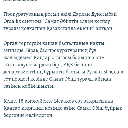
Прокуратураның ресми өкілі Дархан Дүйсембай
Orda.kz сайтына "Самат Әбіштің елден кетпеу
туралы қолхатпен Қазақстанда екенін" айтқан.
Орган тергеудің қашан басталғанын нақты
айтпады. Бірақ бас прокуратураның бұл
мәлімдемесі Қаңтар оқиғасы бойынша істе
айыпталушылардың бірі, ҰҚК бесінші
департаментінің бұрынғы бастығы Руслан Ысқақов
сот процесі кезінде Самат Әбіш туралы айтқан
сөзінен кейін шықты.
Кеше, 18 қыркүйекте Ысқақов сот отырысында
Қаңтар қырғыны кезінде өзіне Самат Әбіш бұйрық
бергенін мәлімдеген.