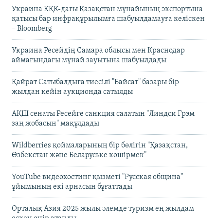
Украина КҚК-дағы Қазақстан мұнайының экспортына
қатысы бар инфрақұрылымға шабуылдамауға келіскен
– Bloomberg
Украина Ресейдің Самара облысы мен Краснодар
аймағындағы мұнай зауытына шабуылдады
Қайрат Сатыбалдыға тиесілі "Байсат" базары бір
жылдан кейін аукционда сатылды
АҚШ сенаты Ресейге санкция салатын "Линдси Грэм
заң жобасын" мақұлдады
Wildberries қоймаларының бір бөлігін "Қазақстан,
Өзбекстан және Беларуське көшірмек"
YouTube видеохостинг қызметі "Русская община"
ұйымының екі арнасын бұғаттады
Орталық Азия 2025 жылы әлемде туризм ең жылдам