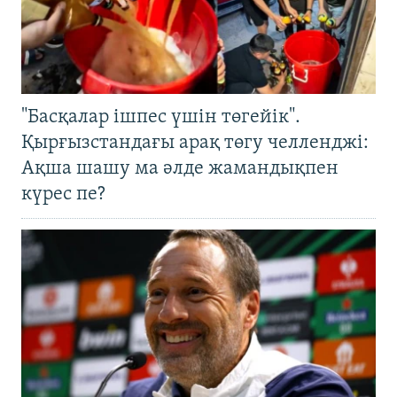
"Басқалар ішпес үшін төгейік".
Қырғызстандағы арақ төгу челленджі:
Ақша шашу ма әлде жамандықпен
күрес пе?